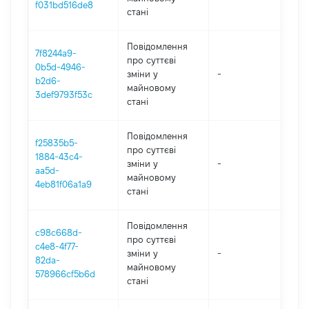
f031bd516de8
стані
Повідомлення
7f8244a9-
про суттєві
0b5d-4946-
зміни y
-
202
b2d6-
майновому
3def9793f53c
стані
Повідомлення
f25835b5-
про суттєві
1884-43c4-
зміни y
-
202
aa5d-
майновому
4eb81f06a1a9
стані
Повідомлення
c98c668d-
про суттєві
c4e8-4f77-
зміни y
-
202
82da-
майновому
578966cf5b6d
стані