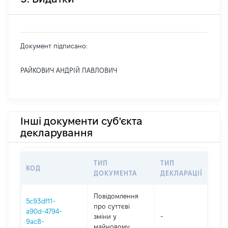
Документ підписано:
РАЙКОВИЧ АНДРІЙ ПАВЛОВИЧ
Інші документи суб'єкта
декларування
ТИП
ТИП
КОД
ПЕ
ДОКУМЕНТА
ДЕКЛАРАЦІЇ
Повідомлення
5c93df11-
про суттєві
a90d-4794-
зміни y
-
202
9ac8-
майновому