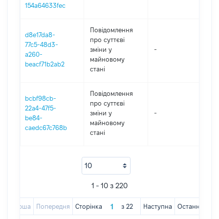
154a64633fec
Повідомлення
d8e17da8-
про суттєві
77c5-48d3-
зміни y
-
202
a260-
майновому
beacf71b2ab2
стані
Повідомлення
bcbf98cb-
про суттєві
22a4-47f5-
зміни y
-
202
be84-
майновому
caedc67c768b
стані
1 - 10 з 220
Перша
Попередня
Сторінка
з
22
Наступна
Остання