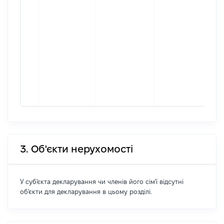
про
[Ко
інф
Міс
фак
про
збі
зар
міс
про
3. Об'єкти нерухомості
У суб'єкта декларування чи членів його сім'ї відсутні
об'єкти для декларування в цьому розділі.