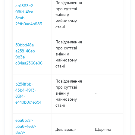
Повідомлення
ab1363c2-
про суттєві
09fd-4fca-
зміни y
-
202
8cab-
майновому
2fdb0ad4b983
стані
Повідомлення
50bbd48a-
про суттєві
a258-46eb-
зміни y
-
202
9b3e-
майновому
c84aa2366e06
стані
Повідомлення
b254ffbb-
про суттєві
43b4-4913-
зміни y
-
202
83f4-
майновому
e440b0c1e354
стані
eba6b7af-
53a6-4e67-
Декларація
Щорічна
202
8e77-