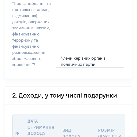
“Про запобігання та
протидію легалізації
(відмиванню)
доходів, одержаних
злочинним шляхом,
фінансуванню
тероризму та
фінансуванню
розповсюдження
Члени керівних органів
зброї масового
політичних партій
знищення”?
2. Доходи, у тому числі подарунки
ДАТА
ОТРИМАННЯ
ВИД
РОЗМІР
ІН
№
ДОХОДУ
ДОХОДУ
(ВАРТІСТЬ)
ПР