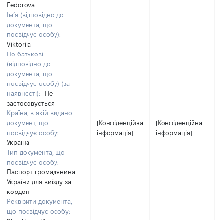
Fedorova
Ім’я (відповідно до
документа, що
посвідчує особу):
Viktoriia
По батькові
(відповідно до
документа, що
посвідчує особу) (за
наявності):
Не
застосовується
Країна, в якій видано
документ, що
[Конфіденційна
[Конфіденційна
посвідчує особу:
інформація]
інформація]
Україна
Тип документа, що
посвідчує особу:
Паспорт громадянина
України для виїзду за
кордон
Реквізити документа,
що посвідчує особу: