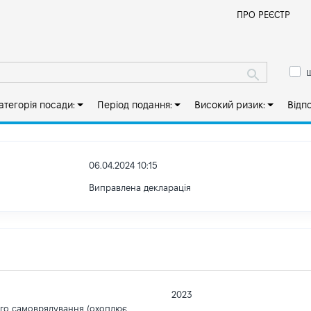
Й
ПРО РЕЄСТР
ш
атегорія посади:
Період подання:
Високий ризик:
Відп
06.04.2024 10:15
Виправлена декларація
2023
ого самоврядування (охоплює