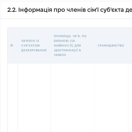
2.2. Інформація про членів сім'ї суб'єкта 
ПРІЗВИЩЕ, ІМʼЯ, ПО
ЗВʼЯЗОК ІЗ
БАТЬКОВІ (ЗА
№
СУБʼЄКТОМ
НАЯВНОСТІ) ДЛЯ
ГРОМАДЯНСТВО
ДЕКЛАРУВАННЯ
ІДЕНТИФІКАЦІЇ В
УКРАЇНІ