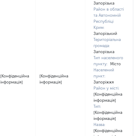
Запорізька
Район в області
та Автономній
Республіці
Крим:
Запорізький
Територіальна
громада:
Запорізька
Тип населеного
пункту:
Місто
Населений
[Конфіденційна
[Конфіденційна
пункт:
інформація]
інформація]
Запоріжжя
Район у місті:
[Конфіденційна
інформація]
Тип:
[Конфіденційна
інформація]
Назва:
[Конфіденційна