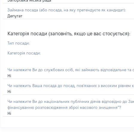
Запорізька міська рада
Займана посада
(або посада, на яку претендуєте як кандидат)
:
Депутат
Категорія посади (заповніть, якщо це вас стосується):
Тип посади:
Категорія посади:
Чи належите Ви до службових осіб, які займають відповідальне та
Ні
Чи належить Ваша посада до посад, пов'язаних з високим рівнем к
Ні
Чи належите Ви до національних публічних діячів відповідно до З
фінансуванню розповсюдження зброї масового знищення”?
Ні