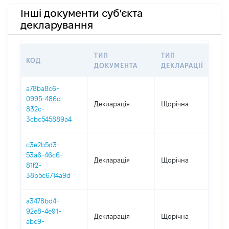
Інші документи суб'єкта
декларування
ТИП
ТИП
КОД
ПЕ
ДОКУМЕНТА
ДЕКЛАРАЦІЇ
a78ba8c6-
0995-486d-
Декларація
Щорічна
202
832c-
3cbc545889a4
c3e2b5d3-
53a6-46c6-
Декларація
Щорічна
202
81f2-
38b5c6714a9d
a3478bd4-
92e8-4e91-
Декларація
Щорічна
202
abc9-