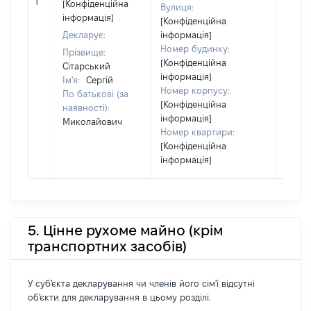
сім'ї 
1
[Конфіденційна
Вулиця:
власн
інформація]
[Конфіденційна
відпо
Декларує:
інформація]
Цивіл
Номер будинку:
Прізвище:
кодек
[Конфіденційна
Сітарський
Україн
інформація]
Ім'я:
Сергій
Номер корпусу:
По батькові (за
[Конфіденційна
наявності):
інформація]
Миколайович
Номер квартири:
[Конфіденційна
інформація]
5. Цінне рухоме майно (крім
транспортних засобів)
У суб'єкта декларування чи членів його сім'ї відсутні
об'єкти для декларування в цьому розділі.