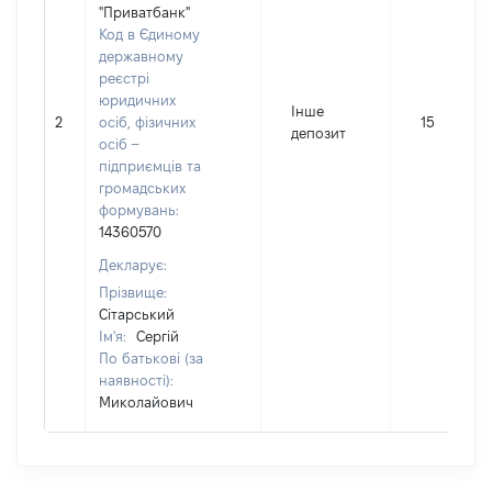
"Приватбанк"
Код в Єдиному
державному
реєстрі
юридичних
Інше
2
осіб, фізичних
15
депозит
осіб –
підприємців та
громадських
формувань:
14360570
Декларує:
Прізвище:
Сітарський
Ім'я:
Сергій
По батькові (за
наявності):
Миколайович