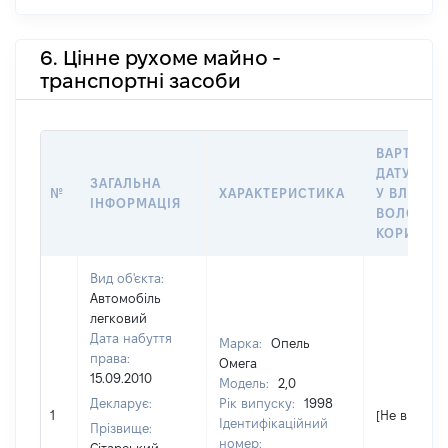
6. Цінне рухоме майно -
транспортні засоби
ВАРТІСТЬ
ДАТУ НАБ
ЗАГАЛЬНА
№
ХАРАКТЕРИСТИКА
У ВЛАСНІ
ІНФОРМАЦІЯ
ВОЛОДІН
КОРИСТУ
Вид об'єкта:
Автомобіль
легковий
Дата набуття
Марка:
Опель
права:
Омега
15.09.2010
Модель:
2,0
Декларує:
Рік випуску:
1998
1
[Не відомо]
Ідентифікаційний
Прізвище:
номер: