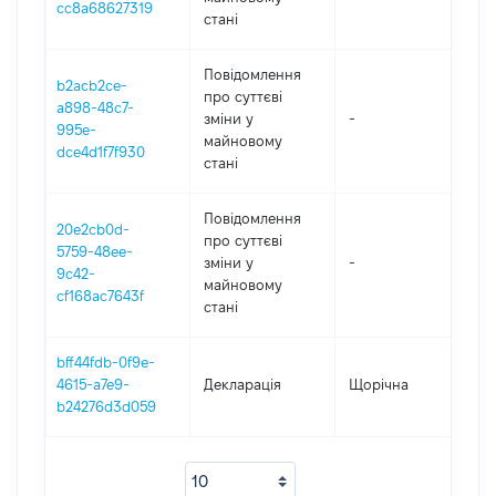
cc8a68627319
стані
Повідомлення
b2acb2ce-
про суттєві
a898-48c7-
зміни y
-
202
995e-
майновому
dce4d1f7f930
стані
Повідомлення
20e2cb0d-
про суттєві
5759-48ee-
зміни y
-
202
9c42-
майновому
cf168ac7643f
стані
bff44fdb-0f9e-
4615-a7e9-
Декларація
Щорічна
202
b24276d3d059