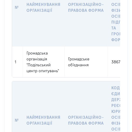
НАЙМЕНУВАННЯ
ОРГАНІЗАЦІЙНО-
ОСІБ,
№
ОРГАНІЗАЦІЇ
ПРАВОВА ФОРМА
ФІЗИЧНИ
ОСІБ –
ПІДПРИЄ
ТА
ГРОМАДС
ФОРМУВА
Громадська
організація
Громадське
1
38675471
"Подільський
об’єднання
центр опитувань"
КОД В
ЄДИНОМ
ДЕРЖАВН
РЕЄСТРІ
ЮРИДИЧ
НАЙМЕНУВАННЯ
ОРГАНІЗАЦІЙНО-
ОСІБ,
№
ОРГАНІЗАЦІЇ
ПРАВОВА ФОРМА
ФІЗИЧНИ
ОСІБ –