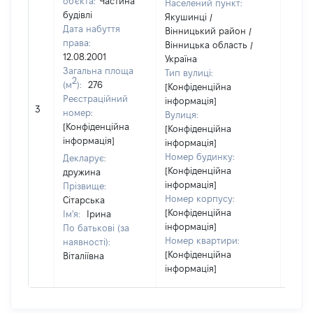
об'єкта:
Частина
Населений пункт:
будівлі
Якушинці /
Дата набуття
Вінницький район /
права:
Вінницька область /
12.08.2001
Україна
Загальна площа
Тип вулиці:
2
(м
):
276
[Конфіденційна
[Член 
Реєстраційний
інформація]
3
не н
номер:
Вулиця:
інфо
[Конфіденційна
[Конфіденційна
інформація]
інформація]
Номер будинку:
Декларує:
[Конфіденційна
дружина
інформація]
Прізвище:
Номер корпусу:
Сітарська
[Конфіденційна
Ім'я:
Ірина
інформація]
По батькові (за
Номер квартири:
наявності):
[Конфіденційна
Віталіївна
інформація]