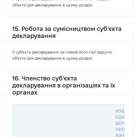
об'єкти для декларування в цьому розділі.
15. Робота за сумісництвом суб’єкта
декларування
У суб'єкта декларування чи членів його сім'ї відсутні
об'єкти для декларування в цьому розділі.
16. Членство суб’єкта
декларування в організаціях та їх
органах
КОД В
ЄДИНОМ
ДЕРЖАВН
РЕЄСТРІ
ЮРИДИЧ