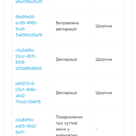
dfed349a3b35
56e99e06-
bc99-4980-
Виправлена
Щорічна
202
9ce5-
декларація
3a6597d39a76
c6a2a68e-
20cd-4870-
Декларація
Щорічна
202
8318-
d21b45fb88d9
b60273c9-
03d1-408b-
Декларація
Щорічна
202
a6d2-
71cb2c354478
Повідомлення
b2a80f90-
про суттєві
ad63-45d2-
зміни y
-
202
9e31-
майновому