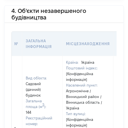
4. Об'єкти незавершеного
будівництва
ЗВ'Я
ЗАГАЛЬНА
№
МІСЦЕЗНАХОДЖЕННЯ
СУБ'
ІНФОРМАЦІЯ
ДЕКЛ
Країна:
Україна
Поштовий індекс:
[Конфіденційна
Вид об'єкта:
інформація]
Садовий
Населений пункт:
(дачний)
Агрономічне /
будинок
Вінницький район /
Об'єкт
Загальна
Вінницька область /
2
належ
площа (м
):
Україна
суб'єк
144
Тип вулиці:
декла
Реєстраційний
[Конфіденційна
чи чл
номер:
інформація]