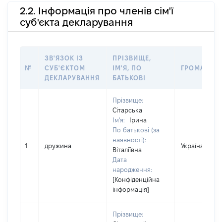
2.2. Інформація про членів сім'ї
суб'єкта декларування
ЗВ'ЯЗОК ІЗ
ПРІЗВИЩЕ,
№
СУБ'ЄКТОМ
ІМ'Я, ПО
ГРОМАДЯН
ДЕКЛАРУВАННЯ
БАТЬКОВІ
Прізвище:
Сітарська
Ім'я:
Ірина
По батькові (за
наявності):
1
дружина
Україна
Віталіївна
Дата
народження:
[Конфіденційна
інформація]
Прізвище: