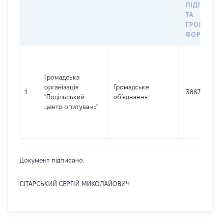
ПІДПРИЄ
ТА
ГРОМАДС
ФОРМУВА
Громадська
організація
Громадське
1
38675471
"Подільський
об’єднання
центр опитувань"
Документ підписано:
СІТАРСЬКИЙ СЕРГІЙ МИКОЛАЙОВИЧ