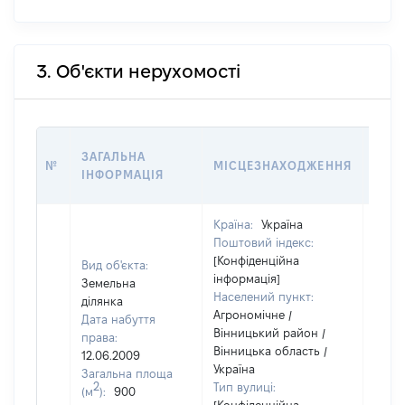
3. Об'єкти нерухомості
ВАРТ
ЗАГАЛЬНА
№
МІСЦЕЗНАХОДЖЕННЯ
НА Д
ІНФОРМАЦІЯ
НАБ
Країна:
Україна
Поштовий індекс:
[Конфіденційна
Вид об'єкта:
інформація]
Земельна
Населений пункт:
ділянка
Агрономічне /
Дата набуття
Вінницький район /
права:
Вінницька область /
12.06.2009
Україна
Загальна площа
2
Тип вулиці:
(м
):
900