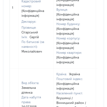
[Конфіденційна
Кадастровий
інформація]
номер:
1
[Не в
Вулиця:
[Конфіденційна
[Конфіденційна
інформація]
інформація]
Декларує:
Номер будинку:
Прізвище:
[Конфіденційна
Сітарський
інформація]
Ім'я:
Сергій
Номер корпусу:
По батькові (за
[Конфіденційна
наявності):
інформація]
Миколайович
Номер квартири:
[Конфіденційна
інформація]
Країна:
Україна
Поштовий індекс:
Вид об'єкта:
[Конфіденційна
Земельна
інформація]
ділянка
Населений пункт:
Дата набуття
Якушинці /
права:
Вінницький район /
24.07.2005