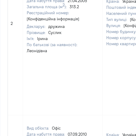
Дата набуття права:
21.04.2005
Країна:
Україн
2
Загальна площа (м
):
313.2
Поштовий інде
Реєстраційний номер:
Населений пун
[Конфіденційна інформація]
Тип вулиці:
[Ко
2
Вулиця:
[Конфі
Декларує:
дружина
Номер будинку
Прізвище:
Суслик
Номер корпусу
Ім'я:
Ірина
Номер квартир
По батькові (за наявності):
Леонідівна
Вид об'єкта:
Офіс
Дата набуття права:
07.09.2010
Країна:
Україн