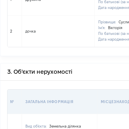
По батькові (за 
Дата народженн
Прізвище:
Сусл
Ім'я:
Вікторія
2
дочка
По батькові (за 
Дата народженн
3. Об'єкти нерухомості
№
ЗАГАЛЬНА ІНФОРМАЦІЯ
МІСЦЕЗНАХО
Вид об'єкта:
Земельна ділянка