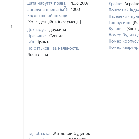
Дата набуття права:
14.08.2007
Країна:
Україн
2
Загальна площа (м
):
1000
Поштовий інде
Кадастровий номер:
Населений пун
[Конфіденційна інформація]
Тип вулиці:
[Ко
1
Вулиця:
[Конфі
Декларує:
дружина
Номер будинку
Прізвище:
Суслик
Номер корпусу
Ім'я:
Ірина
Номер квартир
По батькові (за наявності):
Леонідівна
Вид об'єкта:
Житловий будинок