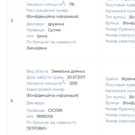
2
Загальна площа (м
):
116
Поштовий інде
Реєстраційний номер:
Населений пун
[Конфіденційна інформація]
Тип вулиці:
[Ко
3
Вулиця:
[Конфі
Декларує:
дружина
Номер будинку
Прізвище:
Суслик
Номер корпусу
Ім'я:
Ірина
Номер квартир
По батькові (за наявності):
Леонідівна
Вид об'єкта:
Земельна ділянка
Дата набуття права:
20.07.2017
Країна:
Україн
2
Загальна площа (м
):
1200
Поштовий інде
Кадастровий номер:
Населений пун
[Конфіденційна інформація]
Тип вулиці:
[Ко
4
Декларує:
Вулиця:
[Конфі
Номер будинку
Прізвище:
СУСЛИК
Номер корпусу
Ім'я:
МИКОЛА
Номер квартир
По батькові (за наявності):
ПЕТРОВИЧ