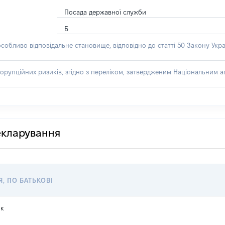
Посада державної служби
Б
особливо відповідальне становище, відповідно до статті 50 Закону Укра
орупційних ризиків, згідно з переліком, затвердженим Національним аг
декларування
Я, ПО БАТЬКОВІ
ик