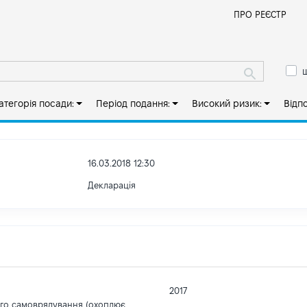
Й
ПРО РЕЄСТР
ш
атегорія посади:
Період подання:
Високий ризик:
Відп
16.03.2018 12:30
Декларація
2017
ого самоврядування (охоплює