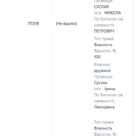
Прізвище:
СУСЛИК
Ім'я:
МИКОЛА
По батькові (за
711318
[Не відомо]
наявності):
ПЕТРОВИЧ
Тип права:
Власність
Відсоток, %:
100
Власник:
дружина
Прізвище:
Суслик
Ім'я:
Ірина
По батькові (за
наявності):
Леонідівна
Тип права:
Власність
Відсоток, %: