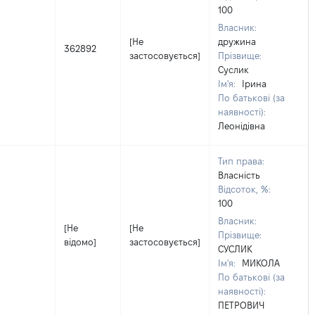
100
Власник:
[Не
дружина
362892
застосовується]
Прізвище:
Суслик
Ім'я:
Ірина
По батькові (за
наявності):
Леонідівна
Тип права:
Власність
Відсоток, %:
100
Власник:
[Не
[Не
Прізвище:
відомо]
застосовується]
СУСЛИК
Ім'я:
МИКОЛА
По батькові (за
наявності):
ПЕТРОВИЧ