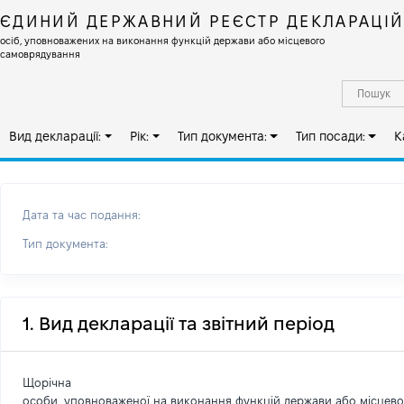
ЄДИНИЙ ДЕРЖАВНИЙ РЕЄСТР ДЕКЛАРАЦІ
осіб, уповноважених на виконання функцій держави або місцевого
самоврядування
Вид декларації:
Рік:
Тип документа:
Тип посади:
К
Дата та час подання:
Тип документа:
1. Вид декларації та звітний період
Щорічна
особи, уповноваженої на виконання функцій держави або місцев