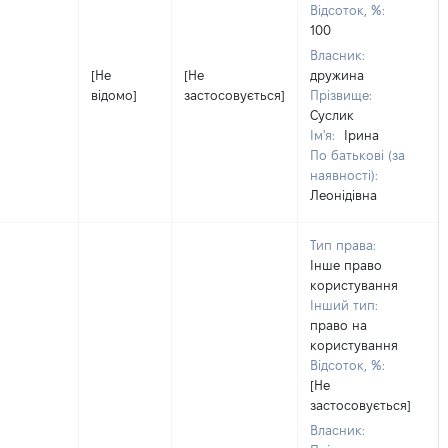
Відсоток, %:
100
Власник:
[Не
[Не
дружина
відомо]
застосовується]
Прізвище:
Суслик
Ім'я:
Ірина
По батькові (за
наявності):
Леонідівна
Тип права:
Інше право
користування
Інший тип:
право на
користування
Відсоток, %:
[Не
застосовується]
Власник: