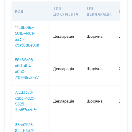
ТИП
ТИП
КОД
ПЕРІО
ДОКУМЕНТА
ДЕКЛАРАЦІЇ
14c6b06c-
501b-4481-
Декларація
Щорічна
2025
aa3f-
c5a56d6e96ff
56a86a08-
afb1-4f14-
Декларація
Щорічна
2024
a0b0-
7f0949ea05f7
7c2d3378-
c2bc-4d25-
Декларація
Щорічна
2023
9825-
21bf57eed1fc
33ad2526-
822d-437f-