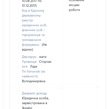
основним
10.08.2017 по
місцем
31.12.2017)
роботи
Код в Єдиному
державному
реєстрі
юридичних осіб,
фізичних осіб –
підприємців та
громадських
формувань:
[Не
відомо]
Декларує:
мати
Прізвище:
Сторчак
Ім'я:
Лідія
По батькові (за
наявності):
Володимирівна
Джерело доходу:
Юридична особа,
зареєстрована в
Україні