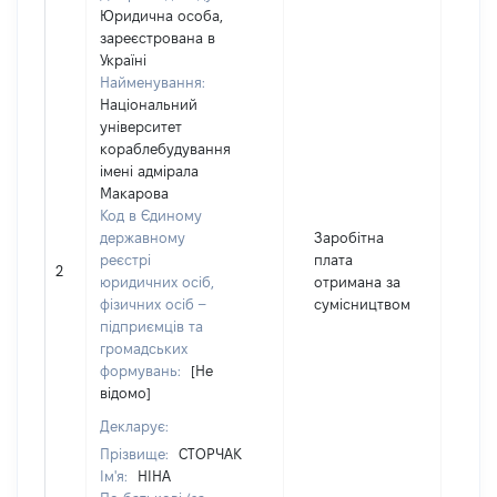
Юридична особа,
зареєстрована в
Україні
Найменування:
Національний
університет
кораблебудування
імені адмірала
Макарова
Код в Єдиному
державному
Заробітна
реєстрі
плата
2
301
юридичних осіб,
отримана за
фізичних осіб –
сумісництвом
підприємців та
громадських
формувань:
[Не
відомо]
Декларує:
Прізвище:
СТОРЧАК
Ім'я:
НІНА