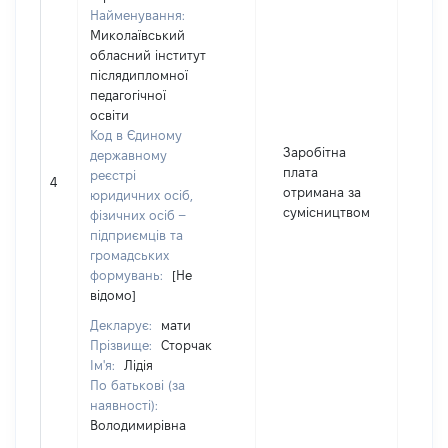
Найменування:
Миколаївський
обласний інститут
післядипломної
педагогічної
освіти
Код в Єдиному
Заробітна
державному
плата
реєстрі
4
218
отримана за
юридичних осіб,
сумісництвом
фізичних осіб –
підприємців та
громадських
формувань:
[Не
відомо]
Декларує:
мати
Прізвище:
Сторчак
Ім'я:
Лідія
По батькові (за
наявності):
Володимирівна