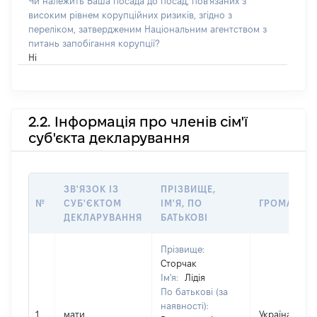
Чи належить Ваша посада до посад, пов'язаних з
високим рівнем корупційних ризиків, згідно з
переліком, затвердженим Національним агентством з
питань запобігання корупції?
Ні
2.2. Інформація про членів сім'ї
суб'єкта декларування
ЗВ'ЯЗОК ІЗ
ПРІЗВИЩЕ,
№
СУБ'ЄКТОМ
ІМ'Я, ПО
ГРОМАДЯН
ДЕКЛАРУВАННЯ
БАТЬКОВІ
Прізвище:
Сторчак
Ім'я:
Лідія
По батькові (за
наявності):
1
мати
Україна