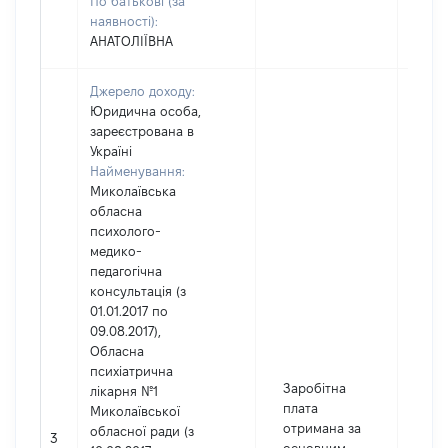
По батькові (за
наявності):
АНАТОЛІЇВНА
Джерело доходу:
Юридична особа,
зареєстрована в
Україні
Найменування:
Миколаївська
обласна
психолого-
медико-
педагогічна
консультація (з
01.01.2017 по
09.08.2017),
Обласна
психіатрична
Заробітна
лікарня №1
плата
Миколаївської
отримана за
обласної ради (з
3
657