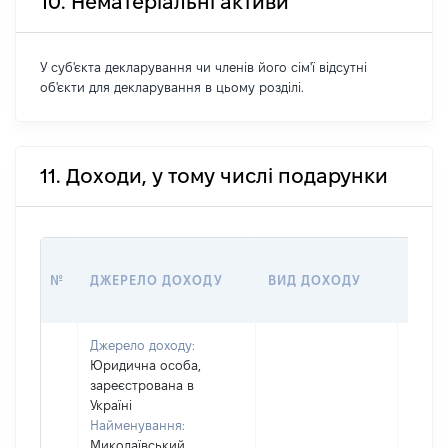
10. Нематеріальні активи
У суб'єкта декларування чи членів його сім'ї відсутні
об'єкти для декларування в цьому розділі.
11. Доходи, у тому числі подарунки
РОЗМ
№
ДЖЕРЕЛО ДОХОДУ
ВИД ДОХОДУ
(ВАР
Джерело доходу:
Юридична особа,
зареєстрована в
Україні
Найменування:
Миколаївський