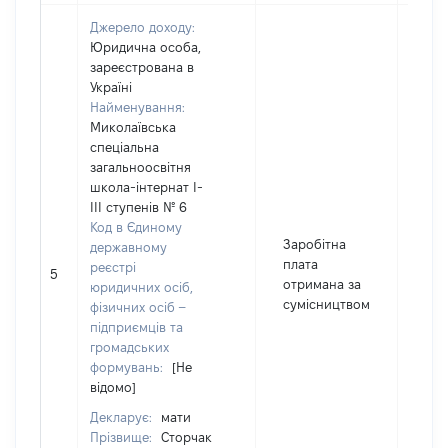
Джерело доходу:
Юридична особа,
зареєстрована в
Україні
Найменування:
Миколаївська
спеціальна
загальноосвітня
школа-інтернат І-
ІІІ ступенів № 6
Код в Єдиному
Заробітна
державному
плата
реєстрі
5
63
отримана за
юридичних осіб,
сумісництвом
фізичних осіб –
підприємців та
громадських
формувань:
[Не
відомо]
Декларує:
мати
Прізвище:
Сторчак