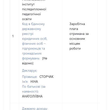
інститут
післядипломної
педагогічної
освіти
Код в Єдиному
Заробітна
державному
плата
реєстрі
отримана за
1
158
юридичних осіб,
основним
фізичних осіб –
місцем
підприємців та
роботи
громадських
формувань:
[Не
відомо]
Декларує:
Прізвище:
СТОРЧАК
Ім'я:
НІНА
По батькові (за
наявності):
АНАТОЛІЇВНА
Джерело доходу: