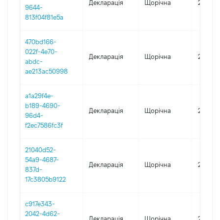
Декларація
Щорічна
2022
9644-
813f04f81e5a
470bd166-
022f-4e70-
Декларація
Щорічна
2021
abdc-
ae213ac50998
a1a29f4e-
b189-4690-
Декларація
Щорічна
2020
96d4-
f2ec7586fc3f
21040d52-
54a9-4687-
Декларація
Щорічна
2019
837d-
17c3805b9122
c917e343-
2042-4d62-
Декларація
Щорічна
2018