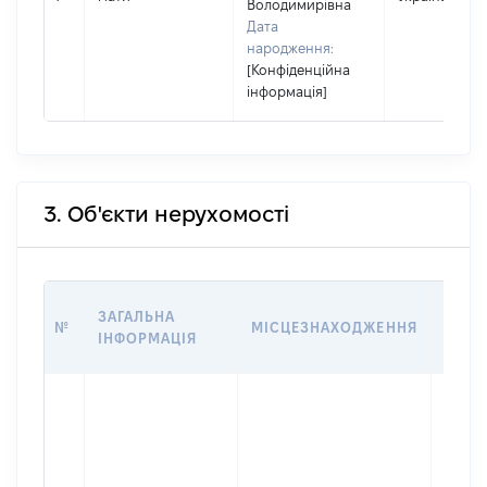
Володимирівна
Дата
народження:
[Конфіденційна
інформація]
3. Об'єкти нерухомості
ВАРТ
ЗАГАЛЬНА
№
МІСЦЕЗНАХОДЖЕННЯ
НА Д
ІНФОРМАЦІЯ
НАБУ