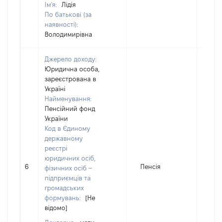
Ім'я:
Лідія
По батькові (за
наявності):
Володимирівна
Джерело доходу:
Юридична особа,
зареєстрована в
Україні
Найменування:
Пенсійний фонд
України
Код в Єдиному
державному
реєстрі
юридичних осіб,
6
Пенсія
482
фізичних осіб –
підприємців та
громадських
формувань:
[Не
відомо]