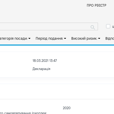
Й
ПРО РЕЄСТР
ш
атегорія посади:
Період подання:
Високий ризик:
Відп
18.03.2021 13:47
Декларація
2020
ого самоврядування (охоплює