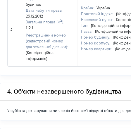
будинок
Країна:
Україна
Дата набуття права:
Поштовий індекс:
[Конфід
25.12.2012
Населений пункт:
Костопі
2
Загальна площа (м
):
Тип:
[Конфіденційна інфор
112.1
3
Назва:
[Конфіденційна інф
Реєстраційний номер
Номер будинку:
[Конфіден
(кадастровий номер
Номер корпусу:
[Конфіден
для земельної ділянки):
Номер квартири:
[Конфіде
[Конфіденційна
інформація]
4. Об'єкти незавершеного будівництва
У суб'єкта декларування чи членів його сім'ї відсутні об'єкти для д