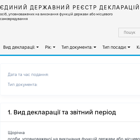
ЄДИНИЙ ДЕРЖАВНИЙ РЕЄСТР ДЕКЛАРАЦІ
осіб, уповноважених на виконання функцій держави або місцевого
самоврядування
Вид декларації:
Рік:
Тип документа:
Тип посади:
К
Дата та час подання:
Тип документа:
1. Вид декларації та звітний період
Щорічна
особи, уповноваженої на виконання функцій держави або місцев