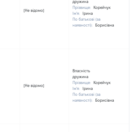
дружина
Прізвище:
Корейчук
[Не відомо]
Ім'я:
Ірина
По батькові (за
наявності):
Борисівна
Власність
дружина
Прізвище:
Корейчук
[Не відомо]
Ім'я:
Ірина
По батькові (за
наявності):
Борисівна