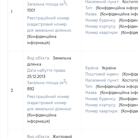
Населений пункт:
Костопі
2
Загальна площа (м
):
Тип:
[Конфіденційна інфор
1001
1
Назва:
[Конфіденційна інф
Реєстраційний номер
Номер будинку:
[Конфіден
(кадастровий номер
Номер корпусу:
[Конфіден
для земельної ділянки):
Номер квартири:
[Конфіде
[Конфіденційна
інформація]
Вид об'єкта:
Земельна
ділянка
Країна:
Україна
Дата набуття права:
Поштовий індекс:
[Конфід
25.12.2013
Населений пункт:
Костопі
2
Загальна площа (м
):
Тип:
[Конфіденційна інфор
892
2
Назва:
[Конфіденційна інф
Реєстраційний номер
Номер будинку:
[Конфіден
(кадастровий номер
Номер корпусу:
[Конфіден
для земельної ділянки):
Номер квартири:
[Конфіде
[Конфіденційна
інформація]
Вид об'єкта:
Житловий