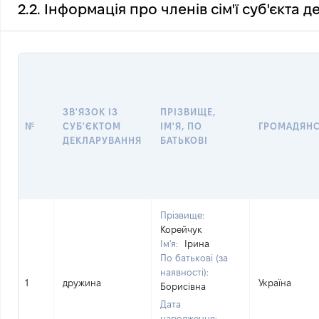
2.2. Інформація про членів сім'ї суб'єкта 
ЗВ'ЯЗОК ІЗ
ПРІЗВИЩЕ,
№
СУБ'ЄКТОМ
ІМ'Я, ПО
ГРОМАДЯН
ДЕКЛАРУВАННЯ
БАТЬКОВІ
Прізвище:
Корейчук
Ім'я:
Ірина
По батькові (за
наявності):
1
дружина
Україна
Борисівна
Дата
народження: