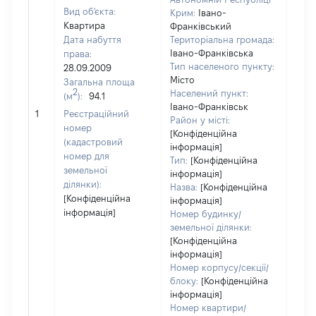
Вид об'єкта:
Крим:
Івано-
Квартира
Франківський
Дата набуття
Територіальна громада:
Івано-Франківська
права:
4276
Тип населеного пункту:
28.09.2009
Тип
Місто
Загальна площа
варт
2
Населений пункт:
(м
):
94.1
обʼє
Івано-Франківськ
1
Реєстраційний
варт
Район у місті:
номер
ост
[Конфіденційна
(кадастровий
інформація]
гро
номер для
Тип:
[Конфіденційна
оці
земельної
інформація]
ділянки):
Назва:
[Конфіденційна
[Конфіденційна
інформація]
інформація]
Номер будинку/
земельної ділянки:
[Конфіденційна
інформація]
Номер корпусу/секції/
блоку:
[Конфіденційна
інформація]
Номер квартири/