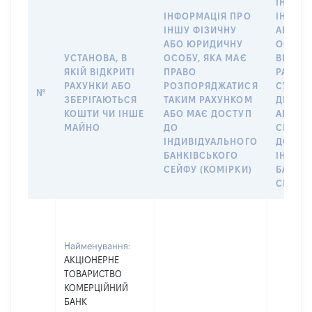
ІНФОР
ІНФОРМАЦІЯ ПРО
ІНШУ 
ІНШУ ФІЗИЧНУ
АБО Ю
АБО ЮРИДИЧНУ
ОСОБУ,
УСТАНОВА, В
ОСОБУ, ЯКА МАЄ
ВІДКР
ЯКІЙ ВІДКРИТІ
ПРАВО
РАХУНО
РАХУНКИ АБО
РОЗПОРЯДЖАТИСЯ
СУБ’ЄК
№
ЗБЕРІГАЮТЬСЯ
ТАКИМ РАХУНКОМ
ДЕКЛА
КОШТИ ЧИ ІНШЕ
АБО МАЄ ДОСТУП
АБО ЧЛ
МАЙНО
ДО
СІМ’Ї 
ІНДИВІДУАЛЬНОГО
ДОГОВ
БАНКІВСЬКОГО
ІНДИВ
СЕЙФУ (КОМІРКИ)
БАНКІ
СЕЙФУ 
Найменування:
АКЦІОНЕРНЕ
ТОВАРИСТВО
КОМЕРЦІЙНИЙ
БАНК