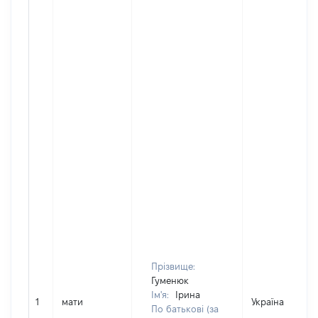
Прізвище:
Гуменюк
Ім'я:
Ірина
1
мати
Україна
По батькові (за