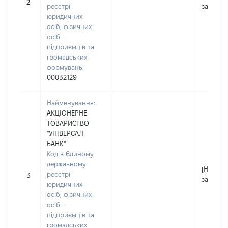
2
реєстрі
застосо
юридичних
осіб, фізичних
осіб –
підприємців та
громадських
формувань:
00032129
Найменування:
АКЦІОНЕРНЕ
ТОВАРИСТВО
"УНІВЕРСАЛ
БАНК"
Код в Єдиному
державному
[Не
реєстрі
3
застосо
юридичних
осіб, фізичних
осіб –
підприємців та
громадських