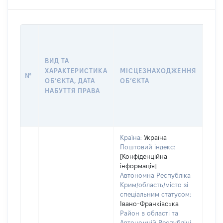
ВАР
ДАТ
НАБ
ВИД ТА
ПРА
ХАРАКТЕРИСТИКА
МІСЦЕЗНАХОДЖЕННЯ
№
ЗА
ОБʼЄКТА, ДАТА
ОБʼЄКТА
ОС
НАБУТТЯ ПРАВА
ГР
ОЦІ
ГРН
Країна:
Україна
Поштовий індекс:
[Конфіденційна
інформація]
Автономна Республіка
Крим/область/місто зі
спеціальним статусом:
Івано-Франківська
Район в області та
Автономній Республіці