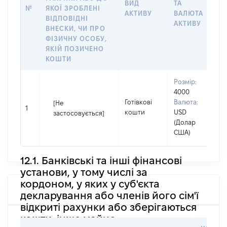
ВИД
ТА
№
ЯКОЇ ЗРОБЛЕНІ
Я
АКТИВУ
ВАЛЮТА
ВІДПОВІДНІ
П
АКТИВУ
ВНЕСКИ, ЧИ ПРО
ФІЗИЧНУ ОСОБУ,
ЯКІЙ ПОЗИЧЕНО
КОШТИ
Розмір:
В
4000
П
Готівкові
Валюта:
[Не
І
1
кошти
USD
застосовується]
П
(Долар
н
США)
12.1. Банківські та інші фінансові
установи, у тому числі за
кордоном, у яких у суб'єкта
декларування або членів його сім'ї
відкриті рахунки або зберігаються
кошти, інше майно