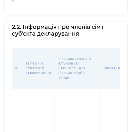
Ні
2.2. Інформація про членів сім'ї
суб'єкта декларування
ПРІЗВИЩЕ, ІМʼЯ, ПО
ЗВʼЯЗОК ІЗ
БАТЬКОВІ (ЗА
№
СУБʼЄКТОМ
НАЯВНОСТІ) ДЛЯ
ГРОМАДЯНСТВО
ДЕКЛАРУВАННЯ
ІДЕНТИФІКАЦІЇ В
УКРАЇНІ