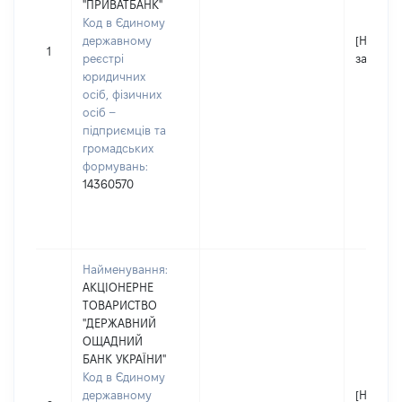
"ПРИВАТБАНК"
Код в Єдиному
державному
[Не
1
реєстрі
застосо
юридичних
осіб, фізичних
осіб –
підприємців та
громадських
формувань:
14360570
Найменування:
АКЦІОНЕРНЕ
ТОВАРИСТВО
"ДЕРЖАВНИЙ
ОЩАДНИЙ
БАНК УКРАЇНИ"
Код в Єдиному
державному
[Не