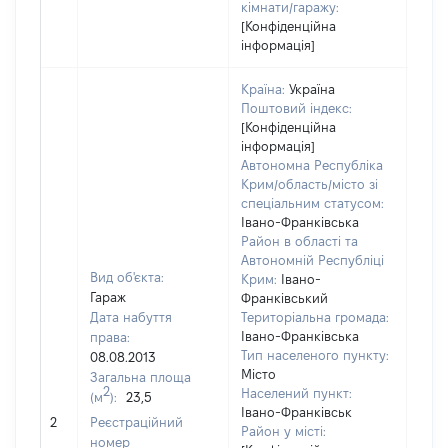
кімнати/гаражу:
[Конфіденційна
інформація]
Країна:
Україна
Поштовий індекс:
[Конфіденційна
інформація]
Автономна Республіка
Крим/область/місто зі
спеціальним статусом:
Івано-Франківська
Район в області та
Автономній Республіці
Вид об'єкта:
Крим:
Івано-
Гараж
Франківський
Дата набуття
Територіальна громада:
Івано-Франківська
права:
Тип населеного пункту:
08.08.2013
Місто
Загальна площа
2
Населений пункт:
(м
):
23,5
Івано-Франківськ
[Не 
2
Реєстраційний
Район у місті:
номер