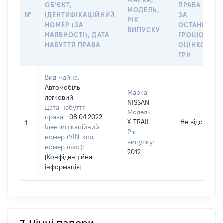
МАРКА,
ОБʼЄКТ,
ПРАВА АБО
МОДЕЛЬ,
№
ІДЕНТИФІКАЦІЙНИЙ
ЗА
РІК
НОМЕР (ЗА
ОСТАННЬО
ВИПУСКУ
НАЯВНОСТІ), ДАТА
ГРОШОВОЮ
НАБУТТЯ ПРАВА
ОЦІНКОЮ,
ГРН
Вид майна:
Автомобіль
Марка:
легковий
NISSAN
Дата набуття
Модель:
права:
08.04.2022
X-TRAIL
[Не відомо]
1
Ідентифікаційний
Рік
номер (VIN-код,
випуску:
номер шасі):
2012
[Конфіденційна
інформація]