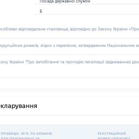
Посада державної служби
Б
 особливо відповідальне становище, відповідно до Закону України «Про
орупційних ризиків, згідно з переліком, затвердженим Національним аг
акону України “Про запобігання та протидію легалізації (відмиванню) 
декларування
ПРІЗВИЩЕ, ІМʼЯ, ПО БАТЬКОВІ
РЕЄСТРАЦІЙНИЙ
ДЛЯ ІДЕНТИФІКАЦІЇ ЗА
НОМЕР ОБЛІКОВОЇ