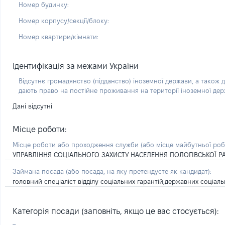
Номер будинку:
Номер корпусу/секції/блоку:
Номер квартири/кімнати:
Ідентифікація за межами України
Відсутнє громадянство (підданство) іноземної держави, а також д
дають право на постійне проживання на території іноземної де
Дані відсутні
Місце роботи:
Місце роботи або проходження служби
(або місце майбутньої ро
УПРАВЛІННЯ СОЦІАЛЬНОГО ЗАХИСТУ НАСЕЛЕННЯ ПОЛОГІВСЬКОЇ РА
Займана посада
(або посада, на яку претендуєте як кандидат)
:
головний спеціаліст відділу соціальних гарантій,державних соціаль
Категорія посади (заповніть, якщо це вас стосується):