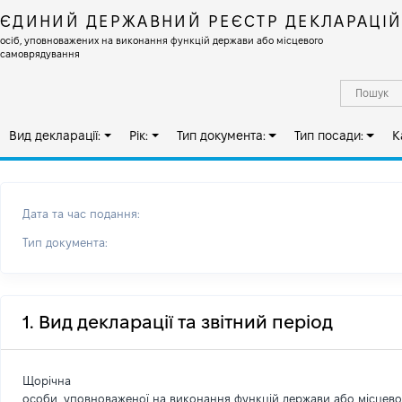
ЄДИНИЙ ДЕРЖАВНИЙ РЕЄСТР ДЕКЛАРАЦІ
осіб, уповноважених на виконання функцій держави або місцевого
самоврядування
Вид декларації:
Рік:
Тип документа:
Тип посади:
К
Дата та час подання:
Тип документа:
1. Вид декларації та звітний період
Щорічна
особи, уповноваженої на виконання функцій держави або місцев