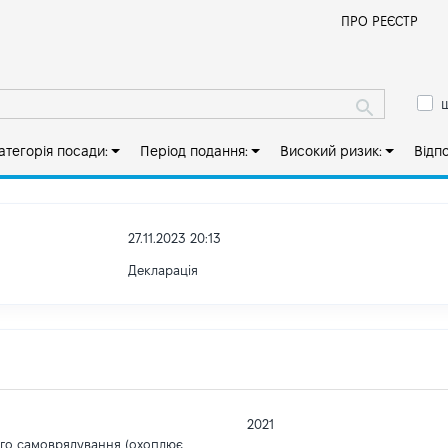
Й
ПРО РЕЄСТР
ш
атегорія посади:
Період подання:
Високий ризик:
Відп
27.11.2023 20:13
Декларація
2021
ого самоврядування (охоплює