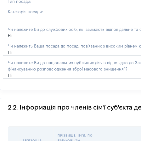
Тип посади:
Категорія посади:
Чи належите Ви до службових осіб, які займають відповідальне та
Ні
Чи належить Ваша посада до посад, пов'язаних з високим рівнем к
Ні
Чи належите Ви до національних публічних діячів відповідно до З
фінансуванню розповсюдження зброї масового знищення”?
Ні
2.2. Інформація про членів сім'ї суб'єкта 
ПРІЗВИЩЕ, ІМʼЯ, ПО
ЗВʼЯЗОК ІЗ
БАТЬКОВІ (ЗА