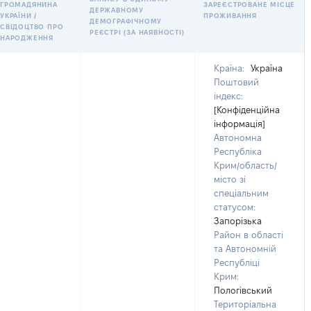
ГРОМАДЯНИНА
ЗАРЕЄСТРОВАНЕ МІСЦЕ
ДЕРЖАВНОМУ
УКРАЇНИ /
ПРОЖИВАННЯ
ДЕМОГРАФІЧНОМУ
СВІДОЦТВО ПРО
РЕЄСТРІ (ЗА НАЯВНОСТІ)
НАРОДЖЕННЯ
Країна:
Україна
Поштовий
індекс:
[Конфіденційна
інформація]
Автономна
Республіка
Крим/область/
місто зі
спеціальним
статусом:
Запорізька
Район в області
та Автономній
Республіці
Крим:
Пологівський
Територіальна