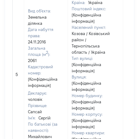
Країна:
Україна
Поштовий індекс:
Вид об'єкта:
[Конфіденційна
Земельна
інформація]
ділянка
Населений пункт:
Дата набуття
Козова / Козівський
права:
район /
24.11.2016
Тернопільська
Загальна
область / Україна
2
площа (м
):
Тип вулиці:
2061
[Конфіденційна
Кадастровий
інформація]
[Не
номер:
5
Вулиця:
відом
[Конфіденційна
[Конфіденційна
інформація]
інформація]
Декларує:
Номер будинку:
чоловік
[Конфіденційна
Прізвище:
інформація]
Сапсай
Номер корпусу:
Ім'я:
Сергій
[Конфіденційна
По батькові (за
інформація]
наявності):
Номер квартири:
Михайлович