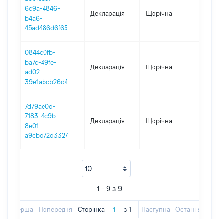
6c9a-4846-
Декларація
Щорічна
2019
b4a6-
45ad486d6f65
0844c0fb-
ba7c-49fe-
Декларація
Щорічна
2018
ad02-
39e1abcb26d4
7d79ae0d-
7183-4c9b-
Декларація
Щорічна
2016
8e01-
a9cbd72d3327
1 - 9 з 9
Перша
Попередня
Сторінка
з
1
Наступна
Остання