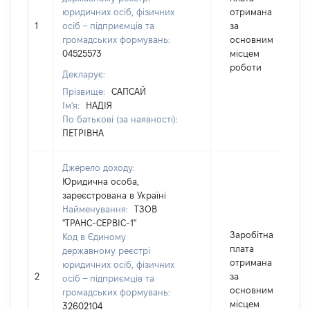
юридичних осіб, фізичних
отримана
1
осіб – підприємців та
за
громадських формувань:
основним
04525573
місцем
роботи
Декларує:
Прізвище:
САПСАЙ
Ім'я:
НАДІЯ
По батькові (за наявності):
ПЕТРІВНА
Джерело доходу:
Юридична особа,
зареєстрована в Україні
Найменування:
ТЗОВ
"ТРАНС-СЕРВІС-1"
Заробітна
Код в Єдиному
плата
державному реєстрі
отримана
юридичних осіб, фізичних
2
за
осіб – підприємців та
основним
громадських формувань:
місцем
32602104