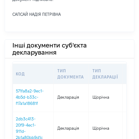
САПСАЙ НАДІЯ ПЕТРІВНА
Інші документи суб'єкта
декларування
ТИП
ТИП
КОД
ПЕРІ
ДОКУМЕНТА
ДЕКЛАРАЦІЇ
571fa8a2-9ec1-
4b5d-b33c-
Декларація
Щорічна
2025
f17a1a18681f
2db3c413-
20f9-4ec1-
Декларація
Щорічна
2024
911d-
2b1a80bb9d1c