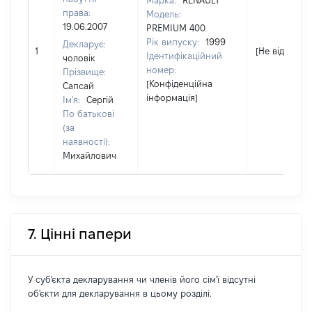
Марка:
RENAULT
права:
Модель:
19.06.2007
PREMIUM 400
Рік випуску:
1999
Декларує:
1
[Не відомо]
Ідентифікаційний
чоловік
номер:
Прізвище:
[Конфіденційна
Сапсай
інформація]
Ім'я:
Сергій
По батькові
(за
наявності):
Михайлович
7. Цінні папери
У суб'єкта декларування чи членів його сім'ї відсутні
об'єкти для декларування в цьому розділі.