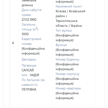
Земельна
інформація]
ділянка
Населений пункт:
Дата набуття
Козова / Козівський
права:
район /
27.02.1992
Тернопільська
Загальна
область / Україна
2
площа (м
):
Тип вулиці:
1000
[Конфіденційна
Кадастровий
інформація]
[Не
4
номер:
Вулиця:
відом
[Конфіденційна
[Конфіденційна
інформація]
інформація]
Декларує:
Номер будинку:
[Конфіденційна
Прізвище:
інформація]
САПСАЙ
Номер корпусу:
Ім'я:
НАДІЯ
[Конфіденційна
По батькові (за
інформація]
наявності):
Номер квартири:
ПЕТРІВНА
[Конфіденційна
інформація]