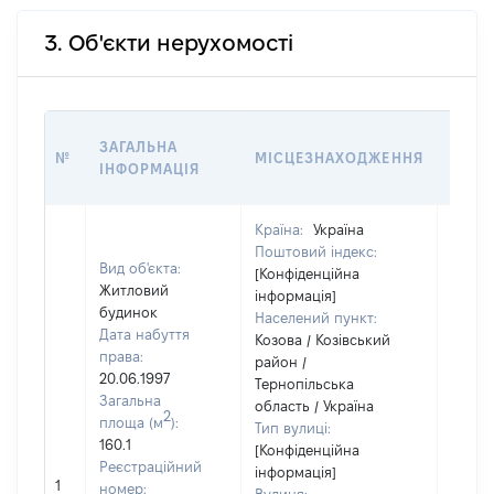
3. Об'єкти нерухомості
ВАРТ
ЗАГАЛЬНА
№
МІСЦЕЗНАХОДЖЕННЯ
НА Д
ІНФОРМАЦІЯ
НАБУ
Країна:
Україна
Поштовий індекс:
Вид об'єкта:
[Конфіденційна
Житловий
інформація]
будинок
Населений пункт:
Дата набуття
Козова / Козівський
права:
район /
20.06.1997
Тернопільська
Загальна
область / Україна
2
площа (м
):
Тип вулиці:
160.1
[Конфіденційна
Реєстраційний
інформація]
[Не
1
номер: