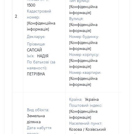
Тип вулиці:
1500
[Конфіденційна
Кадастровий
інформація]
[Не
2
номер:
Вулиця:
відом
[Конфіденційна
[Конфіденційна
інформація]
інформація]
Декларує:
Номер будинку:
[Конфіденційна
Прізвище:
інформація]
САПСАЙ
Номер корпусу:
Ім'я:
НАДІЯ
[Конфіденційна
По батькові (за
інформація]
наявності):
Номер квартири:
ПЕТРІВНА
[Конфіденційна
інформація]
Країна:
Україна
Поштовий індекс:
Вид об'єкта:
[Конфіденційна
Земельна
інформація]
ділянка
Населений пункт:
Дата набуття
Козова / Козівський
права: