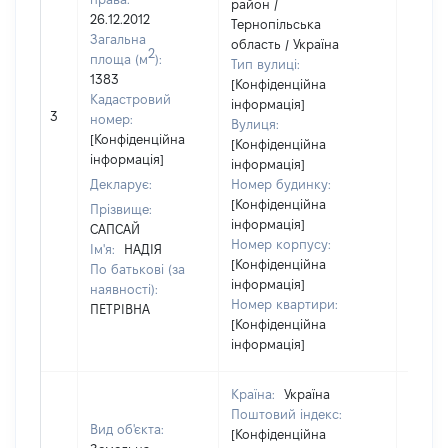
район /
26.12.2012
Тернопільська
Загальна
область / Україна
2
площа (м
):
Тип вулиці:
1383
[Конфіденційна
Кадастровий
інформація]
[Не
3
номер:
Вулиця:
відом
[Конфіденційна
[Конфіденційна
інформація]
інформація]
Декларує:
Номер будинку:
[Конфіденційна
Прізвище:
інформація]
САПСАЙ
Номер корпусу:
Ім'я:
НАДІЯ
[Конфіденційна
По батькові (за
інформація]
наявності):
Номер квартири:
ПЕТРІВНА
[Конфіденційна
інформація]
Країна:
Україна
Поштовий індекс:
Вид об'єкта:
[Конфіденційна