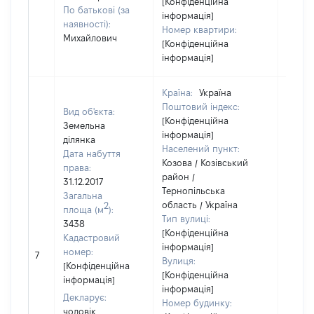
[Конфіденційна
По батькові (за
інформація]
наявності):
Номер квартири:
Михайлович
[Конфіденційна
інформація]
Країна:
Україна
Поштовий індекс:
Вид об'єкта:
[Конфіденційна
Земельна
інформація]
ділянка
Населений пункт:
Дата набуття
Козова / Козівський
права:
район /
31.12.2017
Тернопільська
Загальна
область / Україна
2
площа (м
):
Тип вулиці:
3438
[Конфіденційна
Кадастровий
інформація]
[Не
номер:
7
Вулиця:
відом
[Конфіденційна
[Конфіденційна
інформація]
інформація]
Декларує:
Номер будинку:
чоловік