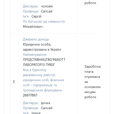
роботи
Декларує:
чоловік
Прізвище:
Сапсай
Ім'я:
Сергій
По батькові (за наявності):
Михайлович
Джерело доходу:
Юридична особа,
зареєстрована в Україні
Найменування:
ПРЕДСТАВНИЦТВО"АББОТТ
ЛАБОРАТОРІЗ ГМБХ"
Заробітна
Код в Єдиному
плата
державному реєстрі
отримана
юридичних осіб, фізичних
3
за
осіб – підприємців та
основним
громадських формувань:
місцем
26617867
роботи
Декларує:
дочка
Прізвище:
Сапсай
Ім'я:
Ірина