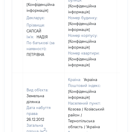
Вулиця:
відом
[Конфіденційна
[Конфіденційна
інформація]
інформація]
Декларує:
Номер будинку:
[Конфіденційна
Прізвище:
інформація]
САПСАЙ
Номер корпусу:
Ім'я:
НАДІЯ
[Конфіденційна
По батькові (за
інформація]
наявності):
Номер квартири:
ПЕТРІВНА
[Конфіденційна
інформація]
Країна:
Україна
Поштовий індекс:
Вид об'єкта:
[Конфіденційна
Земельна
інформація]
ділянка
Населений пункт:
Дата набуття
Козова / Козівський
права:
район /
26.12.2012
Тернопільська
Загальна
область / Україна
2
площа (м
):