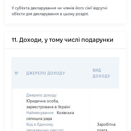
У суб'єкта декларування чи членів його сім'ї відсутні
об'єкти для декларування в цьому розділі.
11. Доходи, у тому числі подарунки
ВИД
Р
№
ДЖЕРЕЛО ДОХОДУ
ДОХОДУ
(
Джерело доходу:
Юридична особа,
зареєстрована в Україні
Найменування:
Козівська
селищна рада
Код в Єдиному
Заробітна
державному реєстрі
плата