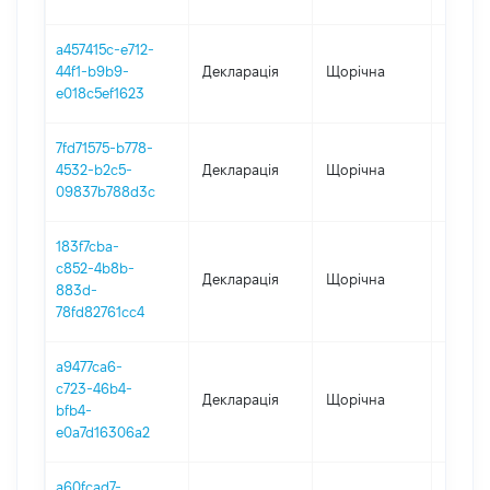
a457415c-e712-
44f1-b9b9-
Декларація
Щорічна
2023
e018c5ef1623
7fd71575-b778-
4532-b2c5-
Декларація
Щорічна
2022
09837b788d3c
183f7cba-
c852-4b8b-
Декларація
Щорічна
2021
883d-
78fd82761cc4
a9477ca6-
c723-46b4-
Декларація
Щорічна
2020
bfb4-
e0a7d16306a2
a60fcad7-