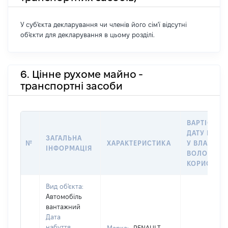
У суб'єкта декларування чи членів його сім'ї відсутні
об'єкти для декларування в цьому розділі.
6. Цінне рухоме майно -
транспортні засоби
ВАРТІСТЬ 
ДАТУ НАБУ
ЗАГАЛЬНА
№
ХАРАКТЕРИСТИКА
У ВЛАСНІС
ІНФОРМАЦІЯ
ВОЛОДІНН
КОРИСТУВ
Вид об'єкта:
Автомобіль
вантажний
Дата
набуття