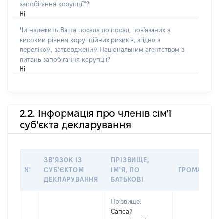
запобігання корупції”?
Ні
Чи належить Ваша посада до посад, пов'язаних з
високим рівнем корупційних ризиків, згідно з
переліком, затвердженим Національним агентством з
питань запобігання корупції?
Ні
2.2. Інформація про членів сім'ї
суб'єкта декларування
ЗВ'ЯЗОК ІЗ
ПРІЗВИЩЕ,
№
СУБ'ЄКТОМ
ІМ'Я, ПО
ГРОМАДЯН
ДЕКЛАРУВАННЯ
БАТЬКОВІ
Прізвище:
Сапсай