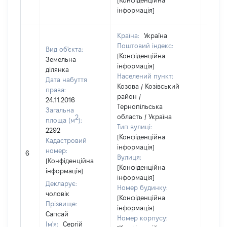
[Конфіденційна
інформація]
Країна:
Україна
Поштовий індекс:
Вид об'єкта:
[Конфіденційна
Земельна
інформація]
ділянка
Населений пункт:
Дата набуття
Козова / Козівський
права:
район /
24.11.2016
Тернопільська
Загальна
область / Україна
2
площа (м
):
Тип вулиці:
2292
[Конфіденційна
Кадастровий
інформація]
[Не
номер:
6
Вулиця:
відом
[Конфіденційна
[Конфіденційна
інформація]
інформація]
Декларує:
Номер будинку:
чоловік
[Конфіденційна
Прізвище:
інформація]
Сапсай
Номер корпусу:
Ім'я:
Сергій