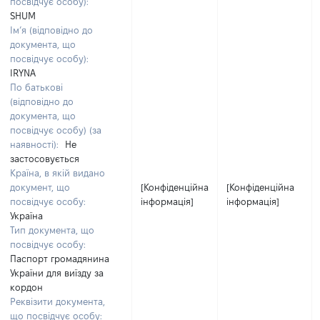
посвідчує особу):
SHUM
Ім’я (відповідно до
документа, що
посвідчує особу):
IRYNA
По батькові
(відповідно до
документа, що
посвідчує особу) (за
наявності):
Не
застосовується
Країна, в якій видано
документ, що
[Конфіденційна
[Конфіденційна
посвідчує особу:
інформація]
інформація]
Україна
Тип документа, що
посвідчує особу:
Паспорт громадянина
України для виїзду за
кордон
Реквізити документа,
що посвідчує особу: