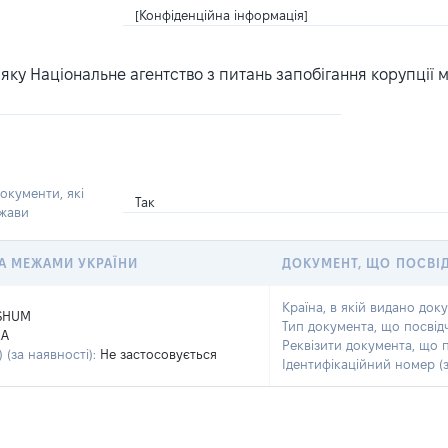
[Конфіденційна інформація]
ку Національне агентство з питань запобігання корупції 
окументи, які
Так
ржави
 ЗА МЕЖАМИ УКРАЇНИ
ДОКУМЕНТ, ЩО ПОСВІ
Країна, в якій видано док
SHUM
Тип документа, що посвід
LA
Реквізити документа, що 
 (за наявності):
Не застосовується
Ідентифікаційний номер (з