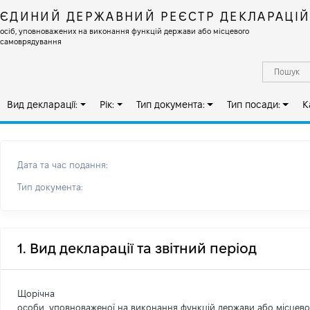
ЄДИНИЙ ДЕРЖАВНИЙ РЕЄСТР ДЕКЛАРАЦІ
осіб, уповноважених на виконання функцій держави або місцевого
самоврядування
Вид декларації:
Рік:
Тип документа:
Тип посади:
К
Дата та час подання:
Тип документа:
1. Вид декларації та звітний період
Щорічна
особи, уповноваженої на виконання функцій держави або місцев