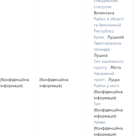
спеціальним
статусом:
Волинська
Район в області
та Автономній
Республіці
Крим:
Луцький
Територіальна
громада:
Луцька
Тип населеного
пункту:
Місто
Населений
[Конфіденційна
[Конфіденційна
пункт:
Луцьк
інформація]
інформація]
Район у місті:
[Конфіденційна
інформація]
Тип:
[Конфіденційна
інформація]
Назва:
[Конфіденційна
інформація]