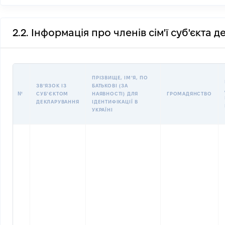
2.2. Інформація про членів сім'ї суб'єкта 
ПРІЗВИЩЕ, ІМʼЯ, ПО
ЗВʼЯЗОК ІЗ
БАТЬКОВІ (ЗА
№
СУБʼЄКТОМ
НАЯВНОСТІ) ДЛЯ
ГРОМАДЯНСТВО
ДЕКЛАРУВАННЯ
ІДЕНТИФІКАЦІЇ В
УКРАЇНІ