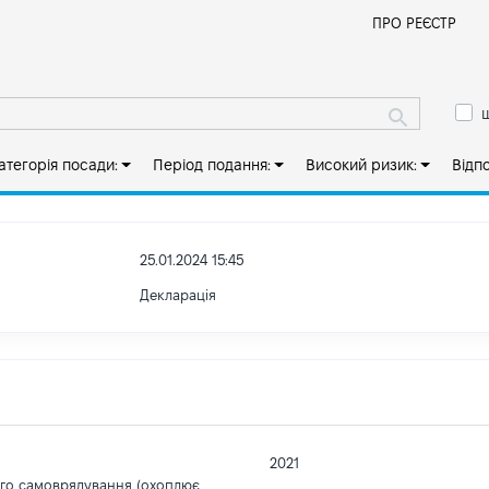
Й
ПРО РЕЄСТР
ш
атегорія посади:
Період подання:
Високий ризик:
Відп
25.01.2024 15:45
Декларація
2021
ого самоврядування (охоплює