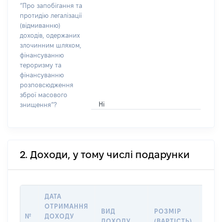
“Про запобігання та
протидію легалізації
(відмиванню)
доходів, одержаних
злочинним шляхом,
фінансуванню
тероризму та
фінансуванню
розповсюдження
зброї масового
Ні
знищення”?
2. Доходи, у тому числі подарунки
ДАТА
ОТРИМАННЯ
ВИД
РОЗМІР
ІНФ
№
ДОХОДУ
ДОХОДУ
(ВАРТІСТЬ)
ПРО