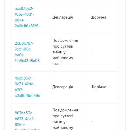
acc833c2-
165a-40d1-
Декларація
Щорічна
201
b84e-
2a6b1f6e8f29
Повідомлення
2bb8b787-
про суттєві
7ccf-4f6c-
зміни y
-
201
ba0e-
майновому
11a3e43b8a08
стані
46c983c1-
9c31-42dd-
Декларація
Щорічна
2017
b2f7-
c2e6bf8dc89e
Повідомлення
867ba33c-
про суттєві
b673-4ca2-
зміни y
-
2017
826e-
майновому