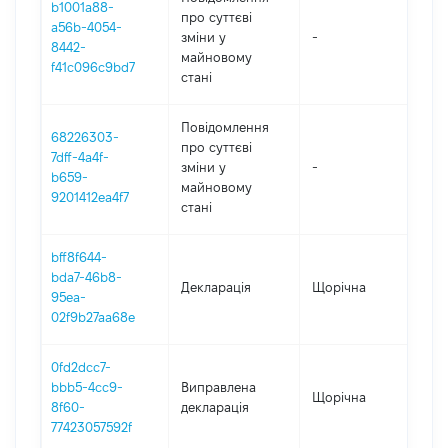
b1001a88-
про суттєві
a56b-4054-
зміни y
-
202
8442-
майновому
f41c096c9bd7
стані
Повідомлення
68226303-
про суттєві
7dff-4a4f-
зміни y
-
202
b659-
майновому
9201412ea4f7
стані
bff8f644-
bda7-46b8-
Декларація
Щорічна
201
95ea-
02f9b27aa68e
0fd2dcc7-
bbb5-4cc9-
Виправлена
Щорічна
201
8f60-
декларація
77423057592f