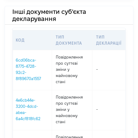
Інші документи суб'єкта
декларування
ТИП
ТИП
КОД
ПЕР
ДОКУМЕНТА
ДЕКЛАРАЦІЇ
Повідомлення
6cd06bca-
про суттєві
8775-4728-
зміни y
-
202
92c2-
майновому
8f89670a1557
стані
Повідомлення
4e6cb44e-
про суттєві
3200-4dcd-
зміни y
-
202
abea-
майновому
6a4cf818fc62
стані
Повідомлення