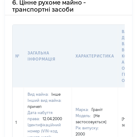
6. Цінне рухоме майно -
транспортні засоби
ВАРТІС
ДАТУ Н
ВЛАСН
ВОЛОД
ЗАГАЛЬНА
№
ХАРАКТЕРИСТИКА
КОРИС
ІНФОРМАЦІЯ
АБО З
ОСТА
ГРОШ
ОЦІНК
Вид майна:
Інше
Інший вид майна:
причеп
Марка:
Граніт
Дата набуття
Модель:
[Не
права:
12.04.2000
[Не
застосовується]
1
Ідентифікаційний
застосо
Рік випуску:
номер (VIN-код,
2000