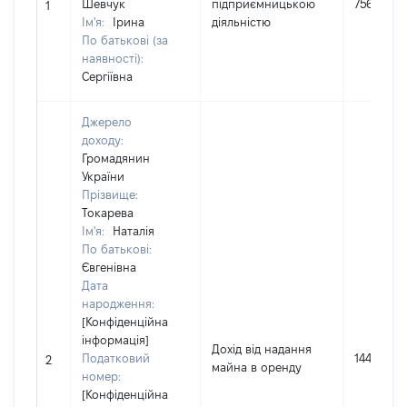
Шевчук
підприємницькою
75600
1
Ім'я:
Ірина
діяльністю
По батькові (за
наявності):
Сергіївна
Джерело
доходу:
Громадянин
України
Прізвище:
Токарева
Ім'я:
Наталія
По батькові:
Євгенівна
Дата
народження:
[Конфіденційна
інформація]
Дохід від надання
Податковий
1440
2
майна в оренду
номер:
[Конфіденційна