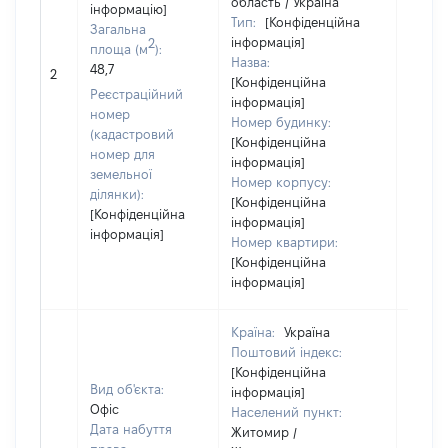
область / Україна
інформацію]
Тип:
[Конфіденційна
Загальна
інформація]
2
площа (м
):
Назва:
[Не
48,7
2
[Конфіденційна
засто
Реєстраційний
інформація]
номер
Номер будинку:
(кадастровий
[Конфіденційна
номер для
інформація]
земельної
Номер корпусу:
ділянки):
[Конфіденційна
[Конфіденційна
інформація]
інформація]
Номер квартири:
[Конфіденційна
інформація]
Країна:
Україна
Поштовий індекс:
[Конфіденційна
Вид об'єкта:
інформація]
Офіс
Населений пункт:
Дата набуття
Житомир /