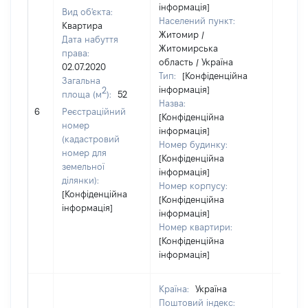
інформація]
Вид об'єкта:
Населений пункт:
Квартира
Житомир /
Дата набуття
Житомирська
права:
область / Україна
02.07.2020
Тип:
[Конфіденційна
Загальна
інформація]
2
площа (м
):
52
Назва:
50000
6
Реєстраційний
[Конфіденційна
номер
інформація]
(кадастровий
Номер будинку:
номер для
[Конфіденційна
земельної
інформація]
ділянки):
Номер корпусу:
[Конфіденційна
[Конфіденційна
інформація]
інформація]
Номер квартири:
[Конфіденційна
інформація]
Країна:
Україна
Поштовий індекс: