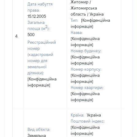
Житомир /
Дата набуття
Житомирська
права:
область / Україна
15.12.2005
Тип:
[Конфіденційна
Загальна
інформація]
2
площа (м
):
Назва:
[Не
500
4
[Конфіденційна
засто
Реєстраційний
інформація]
номер
Номер будинку:
(кадастровий
[Конфіденційна
номер для
інформація]
земельної
Номер корпусу:
ділянки):
[Конфіденційна
[Конфіденційна
інформація]
інформація]
Номер квартири:
[Конфіденційна
інформація]
Країна:
Україна
Поштовий індекс:
[Конфіденційна
Вид об'єкта:
інформація]
Земельна