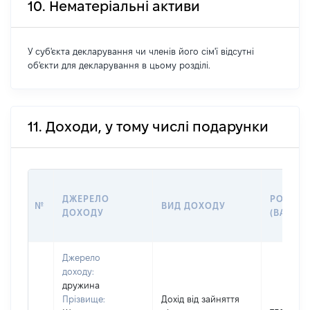
10. Нематеріальні активи
У суб'єкта декларування чи членів його сім'ї відсутні
об'єкти для декларування в цьому розділі.
11. Доходи, у тому числі подарунки
ДЖЕРЕЛО
РОЗМІР
№
ВИД ДОХОДУ
ДОХОДУ
(ВАРТІС
Джерело
доходу:
дружина
Прізвище:
Дохід від зайняття