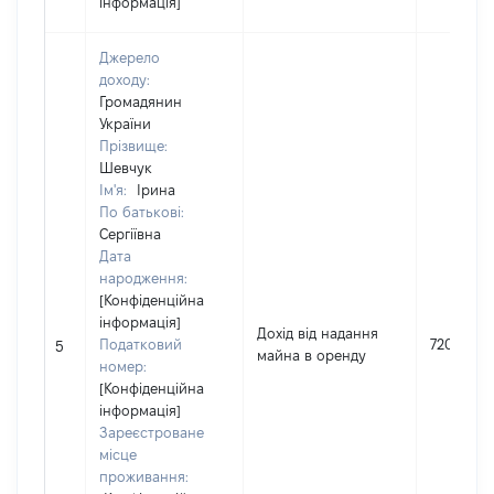
інформація]
Джерело
доходу:
Громадянин
України
Прізвище:
Шевчук
Ім'я:
Ірина
По батькові:
Сергіївна
Дата
народження:
[Конфіденційна
інформація]
Дохід від надання
Податковий
720
5
майна в оренду
номер:
[Конфіденційна
інформація]
Зареєстроване
місце
проживання: