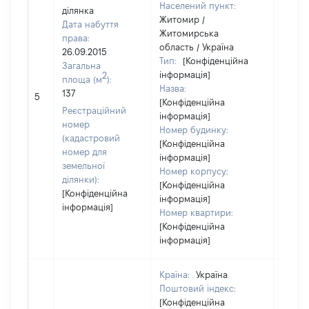
Населений пункт:
ділянка
Житомир /
Дата набуття
Житомирська
права:
область / Україна
26.09.2015
Тип:
[Конфіденційна
Загальна
інформація]
2
площа (м
):
Назва:
[Не
137
5
[Конфіденційна
засто
Реєстраційний
інформація]
номер
Номер будинку:
(кадастровий
[Конфіденційна
номер для
інформація]
земельної
Номер корпусу:
ділянки):
[Конфіденційна
[Конфіденційна
інформація]
інформація]
Номер квартири:
[Конфіденційна
інформація]
Країна:
Україна
Поштовий індекс:
[Конфіденційна