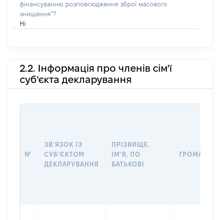
фінансуванню розповсюдження зброї масового
знищення”?
Ні
2.2. Інформація про членів сім'ї
суб'єкта декларування
ЗВ'ЯЗОК ІЗ
ПРІЗВИЩЕ,
№
СУБ'ЄКТОМ
ІМ'Я, ПО
ГРОМАДЯН
ДЕКЛАРУВАННЯ
БАТЬКОВІ