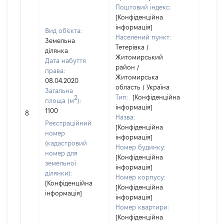
Поштовий індекс:
[Конфіденційна
інформація]
Вид об'єкта:
Населений пункт:
Земельна
Тетерівка /
ділянка
Житомирський
Дата набуття
район /
права:
Житомирська
08.04.2020
область / Україна
Загальна
Тип:
[Конфіденційна
2
площа (м
):
інформація]
1100
16000
8
Назва:
Реєстраційний
[Конфіденційна
номер
інформація]
(кадастровий
Номер будинку:
номер для
[Конфіденційна
земельної
інформація]
ділянки):
Номер корпусу:
[Конфіденційна
[Конфіденційна
інформація]
інформація]
Номер квартири:
[Конфіденційна