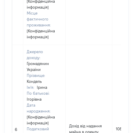
[Конфіденційна
інформація]
Місце
фактичного
проживання:
[Конфіденційна
інформація]
Джерело
доходу:
Громадянин
України
Прізвище:
Кондель
Ім'я:
Ірина
По батькові:
Ігорівна
Дата
народження:
[Конфіденційна
інформація]
Дохід від надання
Податковий
1080
6
майна в оренду