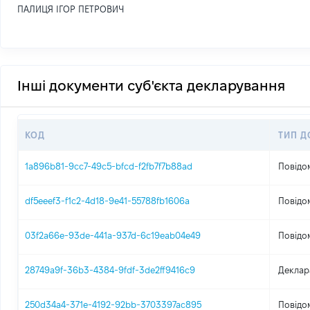
ПАЛИЦЯ ІГОР ПЕТРОВИЧ
Інші документи суб'єкта декларування
КОД
ТИП Д
1a896b81-9cc7-49c5-bfcd-f2fb7f7b88ad
Повідо
df5eeef3-f1c2-4d18-9e41-55788fb1606a
Повідо
03f2a66e-93de-441a-937d-6c19eab04e49
Повідо
28749a9f-36b3-4384-9fdf-3de2ff9416c9
Деклар
250d34a4-371e-4192-92bb-3703397ac895
Повідо