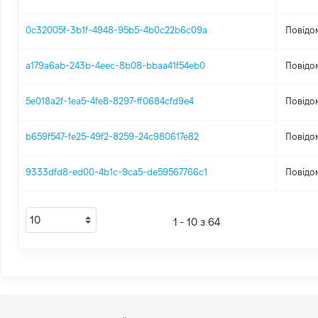
0c32005f-3b1f-4948-95b5-4b0c22b6c09a
Повідо
a179a6ab-243b-4eec-8b08-bbaa41f54eb0
Повідо
5e018a2f-1ea5-4fe8-8297-ff0684cfd9e4
Повідо
b659f547-fe25-49f2-8259-24c980617e82
Повідо
9333dfd8-ed00-4b1c-9ca5-de59567766c1
Повідо
1 - 10 з 64