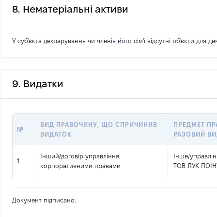
8. Нематеріальні активи
У суб'єкта декларування чи членів його сім'ї відсутні об'єкти для д
9. Видатки
ВИД ПРАВОЧИНУ, ЩО СПРИЧИНИВ
ПРЕДМЕТ ПР
№
ВИДАТОК
РАЗОВИЙ В
Інший
/
договір управління
Інше
/
управлі
1
корпоративними правами
ТОВ ЛУК ПОІН
Документ підписано: