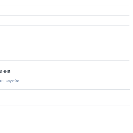
ення:
ння служби