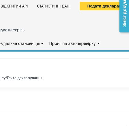
Зміст документа
Подати декларацію
ВІДКРИТИЙ АРІ
СТАТИСТИЧНІ ДАНІ
укати скрізь
овідальне становище:
Пройшла автоперевірку:
і субʼєкта декларування