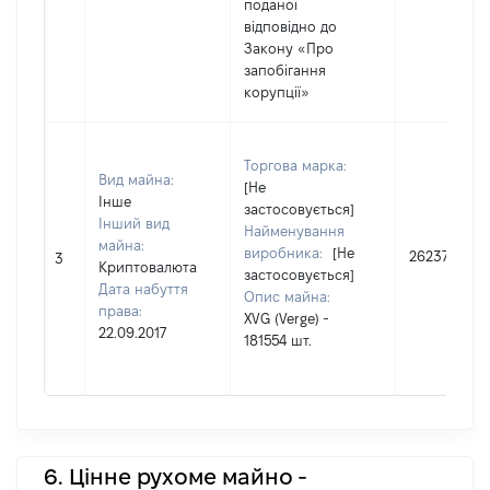
поданої
відповідно до
Закону «Про
запобігання
корупції»
Торгова марка:
Вид майна:
[Не
Інше
застосовується]
Інший вид
Найменування
майна:
виробника:
[Не
26237
3
Криптовалюта
застосовується]
Дата набуття
Опис майна:
права:
XVG (Verge) -
22.09.2017
181554 шт.
6. Цінне рухоме майно -