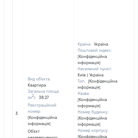
Країна:
Україна
Поштовий індекс:
[Конфіденційна
інформація]
Населений пункт:
Київ / Україна
Вид об'єкта:
Тип:
[Конфіденційна
Квартира
Об
інформація]
Загальна площа
по
Назва:
2
(м
):
38.27
ча
[Конфіденційна
Реєстраційний
по
інформація]
номер:
ма
Номер будинку:
3
[Конфіденційна
за
[Конфіденційна
інформація]
су
інформація]
де
Номер корпусу:
Об'єкт
аб
[Конфіденційна
незавершеного