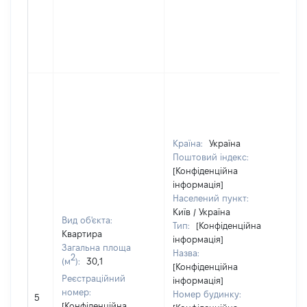
Країна:
Україна
Поштовий індекс:
[Конфіденційна
інформація]
Населений пункт:
Київ / Україна
Вид об'єкта:
Тип:
[Конфіденційна
Квартира
Об
інформація]
Загальна площа
по
Назва:
2
(м
):
30,1
ча
[Конфіденційна
Реєстраційний
по
інформація]
номер:
ма
Номер будинку:
5
[Конфіденційна
за