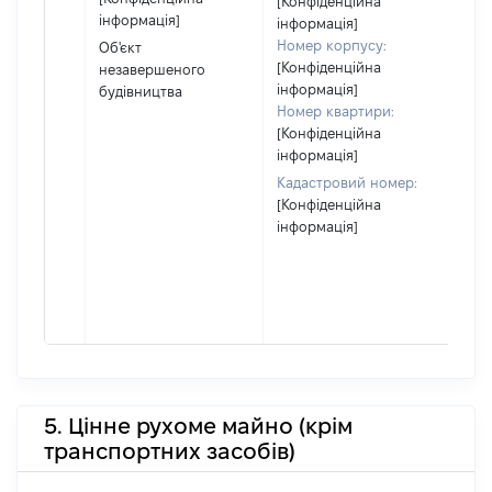
[Конфіденційна
інформація]
су
інформація]
де
Номер корпусу:
Об'єкт
аб
[Конфіденційна
незавершеного
йог
інформація]
будівництва
Номер квартири:
[Конфіденційна
інформація]
Кадастровий номер:
[Конфіденційна
інформація]
5. Цінне рухоме майно (крім
транспортних засобів)