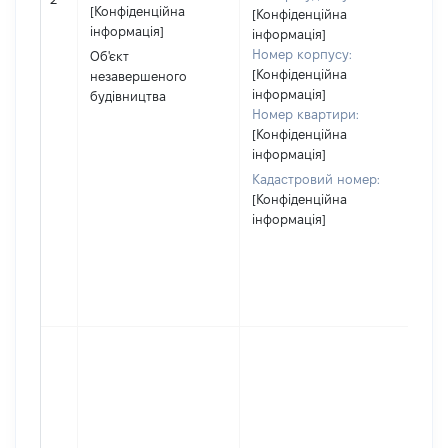
[Конфіденційна
за
[Конфіденційна
інформація]
су
інформація]
де
Номер корпусу:
Об'єкт
аб
[Конфіденційна
незавершеного
йог
інформація]
будівництва
Номер квартири:
[Конфіденційна
інформація]
Кадастровий номер:
[Конфіденційна
інформація]