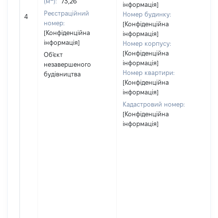
(м
):
73,26
по
інформація]
Реєстраційний
ма
Номер будинку:
4
номер:
за
[Конфіденційна
[Конфіденційна
су
інформація]
інформація]
де
Номер корпусу:
аб
[Конфіденційна
Об'єкт
йог
інформація]
незавершеного
Номер квартири:
будівництва
[Конфіденційна
інформація]
Кадастровий номер:
[Конфіденційна
інформація]