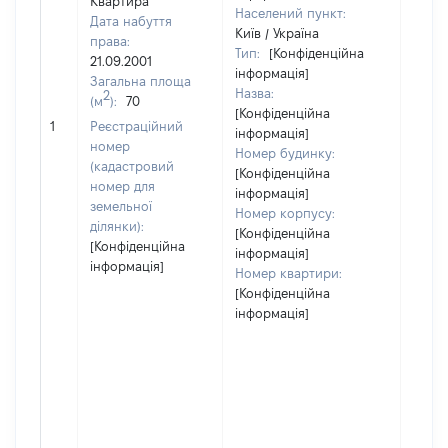
Квартира
Населений пункт:
Дата набуття
Київ / Україна
права:
Тип:
[Конфіденційна
21.09.2001
інформація]
Загальна площа
Назва:
2
(м
):
70
[Конфіденційна
[Не в
1
Реєстраційний
інформація]
номер
Номер будинку:
(кадастровий
[Конфіденційна
номер для
інформація]
земельної
Номер корпусу:
ділянки):
[Конфіденційна
[Конфіденційна
інформація]
інформація]
Номер квартири:
[Конфіденційна
інформація]