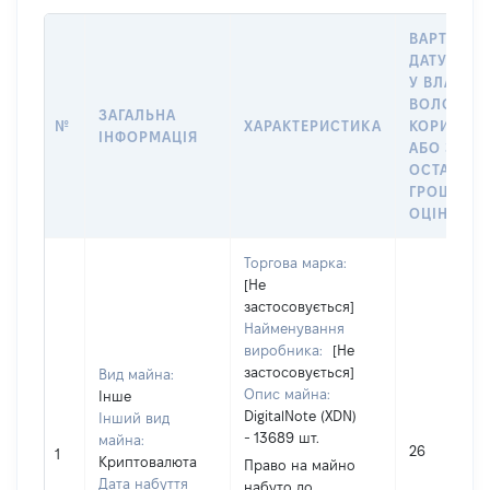
ВАРТІСТЬ
ДАТУ НАБ
У ВЛАСНІС
ВОЛОДІНН
ЗАГАЛЬНА
№
ХАРАКТЕРИСТИКА
КОРИСТУ
ІНФОРМАЦІЯ
АБО ЗА
ОСТАННЬ
ГРОШОВ
ОЦІНКОЮ
Торгова марка:
[Не
застосовується]
Найменування
виробника:
[Не
застосовується]
Вид майна:
Опис майна:
Інше
DigitalNote (XDN)
Інший вид
- 13689 шт.
майна:
26
1
Криптовалюта
Право на майно
Дата набуття
набуто до