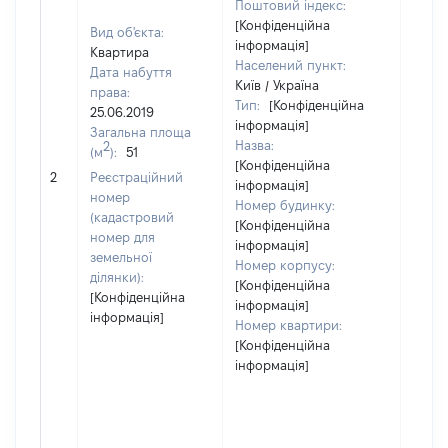
Поштовий індекс:
[Конфіденційна
Вид об'єкта:
інформація]
Квартира
Населений пункт:
Дата набуття
Київ / Україна
права:
Тип:
[Конфіденційна
25.06.2019
інформація]
Загальна площа
Назва:
2
(м
):
51
[Конфіденційна
[Не в
2
Реєстраційний
інформація]
номер
Номер будинку:
(кадастровий
[Конфіденційна
номер для
інформація]
земельної
Номер корпусу:
ділянки):
[Конфіденційна
[Конфіденційна
інформація]
інформація]
Номер квартири:
[Конфіденційна
інформація]