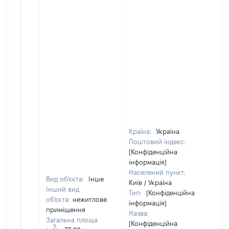
Країна:
Україна
Поштовий індекс:
[Конфіденційна
інформація]
Населений пункт:
Вид об'єкта:
Інше
Київ / Україна
Інший вид
Тип:
[Конфіденційна
об'єкта:
нежитлове
Об
інформація]
приміщення
по
Назва:
Загальна площа
ча
[Конфіденційна
2