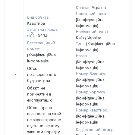
Країна:
Україна
Поштовий індекс:
Вид об'єкта:
[Конфіденційна
Квартира
інформація]
Загальна площа
Населений пункт:
2
(м
):
94,13
Київ / Україна
Реєстраційний
Тип:
[Конфіденційна
номер:
Об
інформація]
[Конфіденційна
по
Назва:
інформація]
ча
[Конфіденційна
по
інформація]
Об'єкт
ма
Номер будинку:
незавершеного
1
за
[Конфіденційна
будівництва
су
інформація]
Об'єкт, не
де
Номер корпусу:
прийнятий в
аб
[Конфіденційна
експлуатацію
йог
інформація]
Об'єкт, право
Номер квартири:
власності на який
[Конфіденційна
не зареєстроване
інформація]
в установленому
Кадастровий номер:
законом порядку