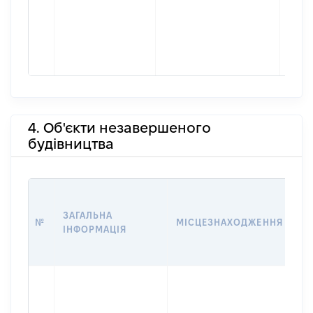
4. Об'єкти незавершеного
будівництва
ЗВ
ЗАГАЛЬНА
№
МІСЦЕЗНАХОДЖЕННЯ
С
ІНФОРМАЦІЯ
Д