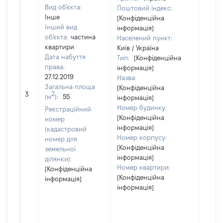
Вид об'єкта:
Поштовий індекс:
Інше
[Конфіденційна
Інший вид
інформація]
об'єкта:
частина
Населений пункт:
квартири
Київ / Україна
Дата набуття
Тип:
[Конфіденційна
права:
інформація]
27.12.2019
Назва:
Загальна площа
[Конфіденційна
[Не в
2
3
(м
):
55
інформація]
Номер будинку:
Реєстраційний
[Конфіденційна
номер
інформація]
(кадастровий
Номер корпусу:
номер для
[Конфіденційна
земельної
інформація]
ділянки):
Номер квартири:
[Конфіденційна
[Конфіденційна
інформація]
інформація]