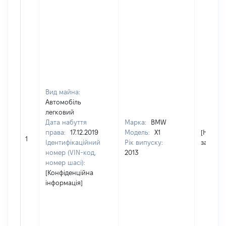
Вид майна:
Автомобіль
легковий
Дата набуття
Марка:
BMW
права:
17.12.2019
Модель:
X1
[Не
1
Ідентифікаційний
Рік випуску:
застосо
номер (VIN-код,
2013
номер шасі):
[Конфіденційна
інформація]