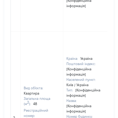
[Конфіденційна
інформація]
Країна:
Україна
Поштовий індекс:
[Конфіденційна
інформація]
Населений пункт:
Київ / Україна
Вид об'єкта:
Тип:
[Конфіденційна
Квартира
Об
інформація]
Загальна площа
по
Назва:
2
(м
):
48
ча
[Конфіденційна
Реєстраційний
по
інформація]
номер:
ма
Номер будинку:
2