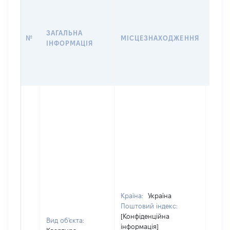
ВАРТ
ДАТ
НАБ
ЗАГАЛЬНА
ПРАВ
№
МІСЦЕЗНАХОДЖЕННЯ
ІНФОРМАЦІЯ
ЗА
ОСТ
ГРО
ОЦІ
Країна:
Україна
Поштовий індекс:
[Конфіденційна
Вид об'єкта:
інформація]