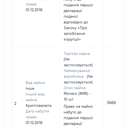
права:
подання першої
01.12.2016
декларації
поданої
відповідно до
Закону «Про
запобігання
корупції»
Торгова марка:
[Не
застосовується]
Найменування
виробника:
[Не
застосовується]
Вид майна:
Опис майна:
Інше
Monero (XMR) -
Інший вид
10 шт.
майна:
3666
2
Криптовалюта
Право на майно
Дата набуття
набуто до
права:
подання першої
01.12.2016
декларації