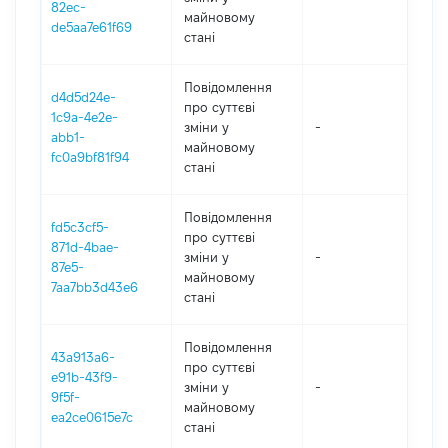
82ec-
майновому
de5aa7e61f69
стані
Повідомлення
d4d5d24e-
про суттєві
1c9a-4e2e-
зміни y
-
202
abb1-
майновому
fc0a9bf81f94
стані
Повідомлення
fd5c3cf5-
про суттєві
871d-4bae-
зміни y
-
202
87e5-
майновому
7aa7bb3d43e6
стані
Повідомлення
43a913a6-
про суттєві
e91b-43f9-
зміни y
-
202
9f5f-
майновому
ea2ce0615e7c
стані