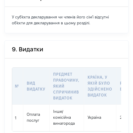
У суб'єкта декларування чи членів його сім'ї відсутні
об'єкти для декларування в цьому розділі.
9. Видатки
ПРЕДМЕТ
КРАЇНА, У
ПРАВОЧИНУ,
ВИД
ЯКІЙ БУЛО
РОЗМ
№
ЯКИЙ
ВИДАТКУ
ЗДІЙСНЕНО
ВИДА
СПРИЧИНИВ
ВИДАТОК
ВИДАТОК
Інше
/
Оплата
комісійна
Україна
23639
1
послуг
винагорода