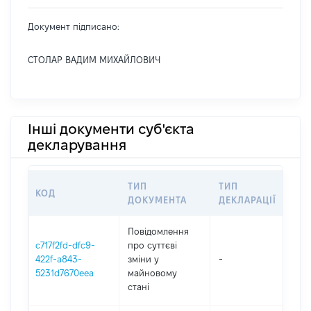
Документ підписано:
СТОЛАР ВАДИМ МИХАЙЛОВИЧ
Інші документи суб'єкта
декларування
ТИП
ТИП
КОД
ПЕ
ДОКУМЕНТА
ДЕКЛАРАЦІЇ
Повідомлення
c717f2fd-dfc9-
про суттєві
422f-a843-
зміни y
-
202
5231d7670eea
майновому
стані