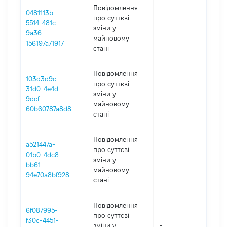
Повідомлення
0481113b-
про суттєві
5514-481c-
зміни y
-
202
9a36-
майновому
156197a71917
стані
Повідомлення
103d3d9c-
про суттєві
31d0-4e4d-
зміни y
-
202
9dcf-
майновому
60b60787a8d8
стані
Повідомлення
a521447a-
про суттєві
01b0-4dc8-
зміни y
-
202
bb61-
майновому
94e70a8bf928
стані
Повідомлення
6f087995-
про суттєві
f30c-4451-
зміни y
-
202