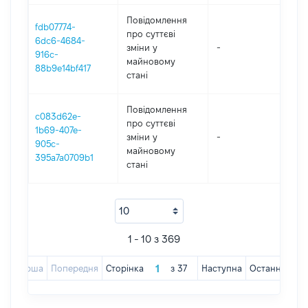
Повідомлення
fdb07774-
про суттєві
6dc6-4684-
зміни y
-
202
916c-
майновому
88b9e14bf417
стані
Повідомлення
c083d62e-
про суттєві
1b69-407e-
зміни y
-
202
905c-
майновому
395a7a0709b1
стані
1 - 10 з 369
Перша
Попередня
Сторінка
з
37
Наступна
Остання