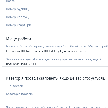
Назва:
Номер будинку:
Номер корпусу:
Номер квартири:
Місце роботи:
Місце роботи або проходження служби
(або місце майбутньої ро
Кодиське ВП Балтського ВП ГУНП у Одеській області
Займана посада
(або посада, на яку претендуєте як кандидат)
:
поліцейський СРПП
Категорія посади (заповніть, якщо це вас стосується):
Тип посади:
Категорія посади:
Чи належите ви до службових осіб, які займають відповідальне та 