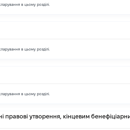
екларування в цьому розділі.
екларування в цьому розділі.
екларування в цьому розділі.
ні правові утворення, кінцевим бенефіціарн