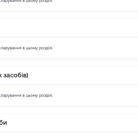
екларування в цьому розділі.
екларування в цьому розділі.
 засобів)
екларування в цьому розділі.
оби