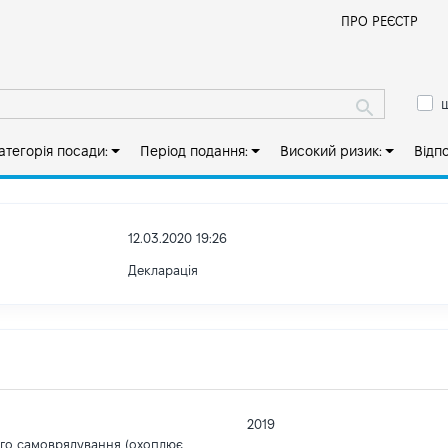
Й
ПРО РЕЄСТР
ш
атегорія посади:
Період подання:
Високий ризик:
Відп
12.03.2020 19:26
Декларація
2019
ого самоврядування (охоплює