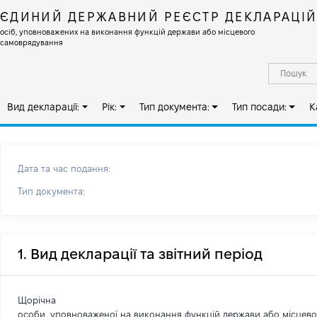
ЄДИНИЙ ДЕРЖАВНИЙ РЕЄСТР ДЕКЛАРАЦІ
осіб, уповноважених на виконання функцій держави або місцевого
самоврядування
Вид декларації:
Рік:
Тип документа:
Тип посади:
К
Дата та час подання:
Тип документа:
1. Вид декларації та звітний період
Щорічна
особи, уповноваженої на виконання функцій держави або місцев