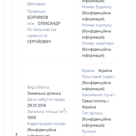
інформація]
Декларує:
Номер будинку:
Прізвище:
[Конфіденційна
БОРНЯКОВ
інформація]
Ім'я:
ОЛЕКСАНДР
Номер корпусу:
По батькові (за
[Конфіденційна
наявності):
інформація]
СЕРГІЙОВИЧ
Номер квартири:
[Конфіденційна
інформація]
Країна:
Україна
Поштовий індекс:
[Конфіденційна
Вид об'єкта:
інформація]
Земельна ділянка
Населений пункт:
Дата набуття права:
Севастополь /
29.01.2014
Україна
2
Загальна площа (м
):
Тип вулиці:
1000
[Конфіденційна
Кадастровий номер:
інформація]
[Конфіденційна
Вулиця:
3
інформація]