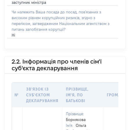
заступник міністра
Чи належить Ваша посада до посад, пов'язаних з
високим рівнем корупційних ризиків, згідно з
переліком, затвердженим Національним агентством з
питань запобігання корупції?
Ні
2.2. Інформація про членів сім'ї
суб'єкта декларування
ЗВ'ЯЗОК ІЗ
ПРІЗВИЩЕ,
№
СУБ'ЄКТОМ
ІМ'Я, ПО
ГРОМАДЯН
ДЕКЛАРУВАННЯ
БАТЬКОВІ
Прізвище:
Борнякова
Ім'я:
Ольга