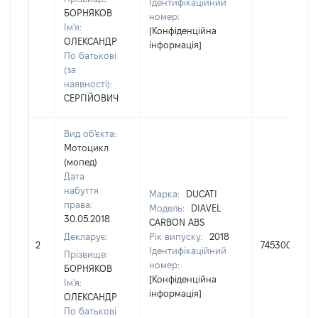
Ідентифікаційний
БОРНЯКОВ
номер:
Ім'я:
[Конфіденційна
ОЛЕКСАНДР
інформація]
По батькові
(за
наявності):
СЕРГІЙОВИЧ
Вид об'єкта:
Мотоцикл
(мопед)
Дата
набуття
Марка:
DUCATI
права:
Модель:
DIAVEL
30.05.2018
CARBON ABS
Декларує:
Рік випуску:
2018
2
745300
Ідентифікаційний
Прізвище:
номер:
БОРНЯКОВ
[Конфіденційна
Ім'я:
інформація]
ОЛЕКСАНДР
По батькові