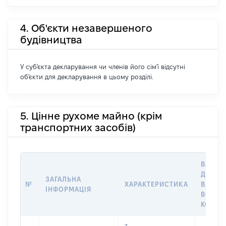
4. Об'єкти незавершеного
будівництва
У суб'єкта декларування чи членів його сім'ї відсутні
об'єкти для декларування в цьому розділі.
5. Цінне рухоме майно (крім
транспортних засобів)
ВАРТІС
ДАТУ Н
ЗАГАЛЬНА
№
ХАРАКТЕРИСТИКА
ВЛАСН
ІНФОРМАЦІЯ
ВОЛОД
КОРИС