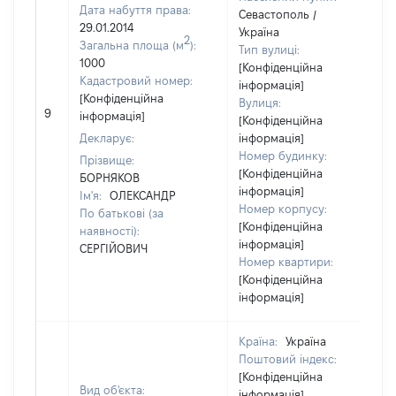
Дата набуття права:
Севастополь /
29.01.2014
Україна
2
Загальна площа (м
):
Тип вулиці:
1000
[Конфіденційна
Кадастровий номер:
інформація]
[Конфіденційна
Вулиця:
9
інформація]
[Конфіденційна
Декларує:
інформація]
Номер будинку:
Прізвище:
[Конфіденційна
БОРНЯКОВ
інформація]
Ім'я:
ОЛЕКСАНДР
Номер корпусу:
По батькові (за
[Конфіденційна
наявності):
інформація]
СЕРГІЙОВИЧ
Номер квартири:
[Конфіденційна
інформація]
Країна:
Україна
Поштовий індекс:
[Конфіденційна
Вид об'єкта:
інформація]