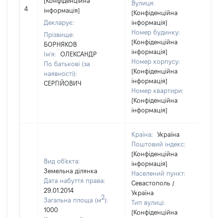
[Конфіденційна
Вулиця:
4
інформація]
[Конфіденційна
Декларує:
інформація]
Номер будинку:
Прізвище:
[Конфіденційна
БОРНЯКОВ
інформація]
Ім'я:
ОЛЕКСАНДР
Номер корпусу:
По батькові (за
[Конфіденційна
наявності):
інформація]
СЕРГІЙОВИЧ
Номер квартири:
[Конфіденційна
інформація]
Країна:
Україна
Поштовий індекс:
[Конфіденційна
Вид об'єкта:
інформація]
Земельна ділянка
Населений пункт:
Дата набуття права:
Севастополь /
29.01.2014
Україна
2
Загальна площа (м
):
Тип вулиці:
1000
[Конфіденційна