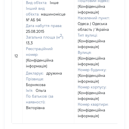
Поштовий індекс:
Вид об'єкта:
Інше
[Конфіденційна
Інший вид
інформація]
об'єкта:
машиномісце
Населений пункт:
№ АБ 94
Одеса / Одеська
Дата набуття права:
область / Україна
25.08.2015
Тип вулиці:
2
Загальна площа (м
):
[Конфіденційна
13,3
інформація]
Реєстраційний
Вулиця:
номер:
12
[Конфіденційна
[Конфіденційна
інформація]
інформація]
Номер будинку:
Декларує:
дружина
[Конфіденційна
Прізвище:
інформація]
Борнякова
Номер корпусу:
Ім'я:
Ольга
[Конфіденційна
По батькові (за
інформація]
наявності):
Номер квартири:
Вікторівна
[Конфіденційна
інформація]