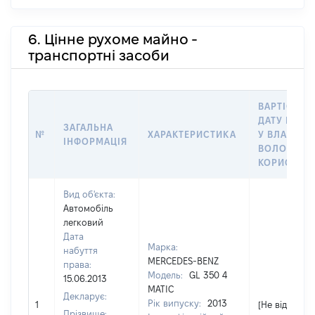
6. Цінне рухоме майно -
транспортні засоби
ВАРТІСТЬ 
ДАТУ НАБУ
ЗАГАЛЬНА
№
ХАРАКТЕРИСТИКА
У ВЛАСНІС
ІНФОРМАЦІЯ
ВОЛОДІНН
КОРИСТУВ
Вид об'єкта:
Автомобіль
легковий
Дата
Марка:
набуття
MERCEDES-BENZ
права:
Модель:
GL 350 4
15.06.2013
MATIC
Декларує:
Рік випуску:
2013
1
[Не відомо]
Прізвище: