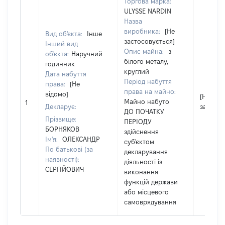
Торгова марка:
ULYSSE NARDIN
Назва
виробника:
[Не
Вид об'єкта:
Інше
застосовується]
Інший вид
Опис майна:
з
об'єкта:
Наручний
білого металу,
годинник
круглий
Дата набуття
Період набуття
права:
[Не
права на майно:
відомо]
[Не
Майно набуто
1
Декларує:
застосо
ДО ПОЧАТКУ
Прізвище:
ПЕРІОДУ
БОРНЯКОВ
здійснення
Ім'я:
ОЛЕКСАНДР
суб'єктом
По батькові (за
декларування
наявності):
діяльності із
СЕРГІЙОВИЧ
виконання
функцій держави
або місцевого
самоврядування