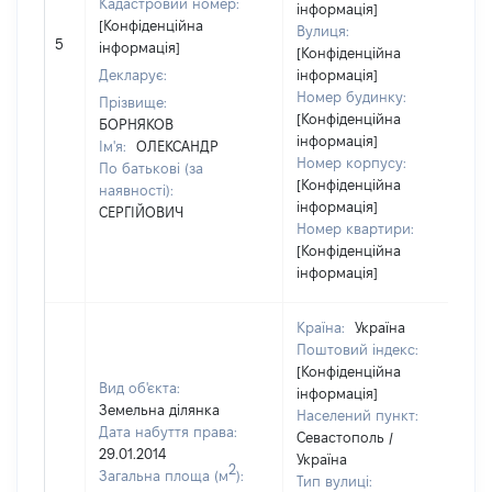
Кадастровий номер:
інформація]
[Конфіденційна
Вулиця:
5
інформація]
[Конфіденційна
Декларує:
інформація]
Номер будинку:
Прізвище:
[Конфіденційна
БОРНЯКОВ
інформація]
Ім'я:
ОЛЕКСАНДР
Номер корпусу:
По батькові (за
[Конфіденційна
наявності):
інформація]
СЕРГІЙОВИЧ
Номер квартири:
[Конфіденційна
інформація]
Країна:
Україна
Поштовий індекс:
[Конфіденційна
Вид об'єкта:
інформація]
Земельна ділянка
Населений пункт:
Дата набуття права:
Севастополь /
29.01.2014
Україна
2
Загальна площа (м
):
Тип вулиці: