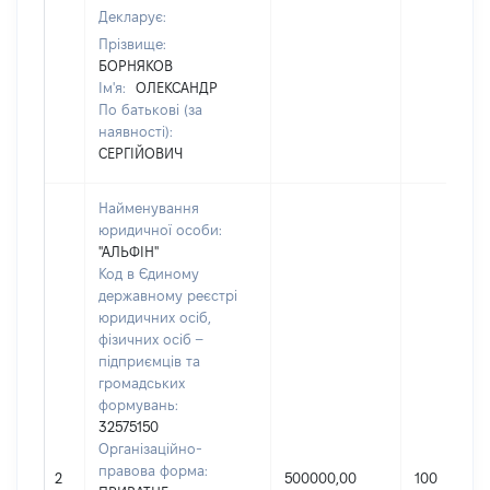
Декларує:
Прізвище:
БОРНЯКОВ
Ім'я:
ОЛЕКСАНДР
По батькові (за
наявності):
СЕРГІЙОВИЧ
Найменування
юридичної особи:
"АЛЬФІН"
Код в Єдиному
державному реєстрі
юридичних осіб,
фізичних осіб –
підприємців та
громадських
формувань:
32575150
Організаційно-
правова форма:
2
500000,00
100