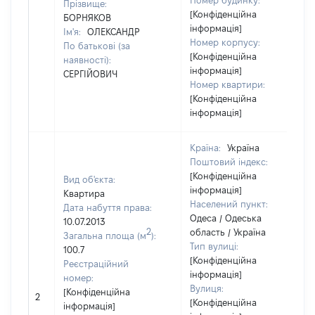
Номер будинку:
Прізвище:
[Конфіденційна
БОРНЯКОВ
інформація]
Ім'я:
ОЛЕКСАНДР
Номер корпусу:
По батькові (за
[Конфіденційна
наявності):
інформація]
СЕРГІЙОВИЧ
Номер квартири:
[Конфіденційна
інформація]
Країна:
Україна
Поштовий індекс:
[Конфіденційна
Вид об'єкта:
інформація]
Квартира
Населений пункт:
Дата набуття права:
Одеса / Одеська
10.07.2013
2
область / Україна
Загальна площа (м
):
Тип вулиці:
100.7
[Конфіденційна
Реєстраційний
інформація]
номер:
Вулиця:
[Конфіденційна
2
[Конфіденційна
інформація]