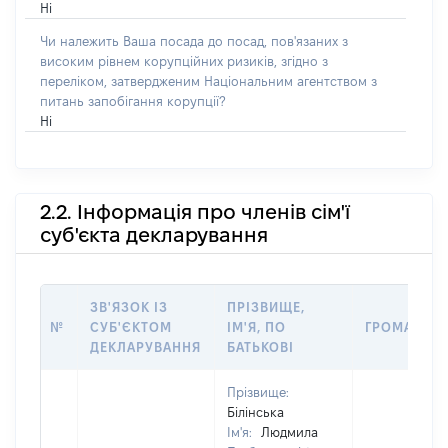
Ні
Чи належить Ваша посада до посад, пов'язаних з
високим рівнем корупційних ризиків, згідно з
переліком, затвердженим Національним агентством з
питань запобігання корупції?
Ні
2.2. Інформація про членів сім'ї
суб'єкта декларування
ЗВ'ЯЗОК ІЗ
ПРІЗВИЩЕ,
№
СУБ'ЄКТОМ
ІМ'Я, ПО
ГРОМАДЯН
ДЕКЛАРУВАННЯ
БАТЬКОВІ
Прізвище:
Білінська
Ім'я:
Людмила