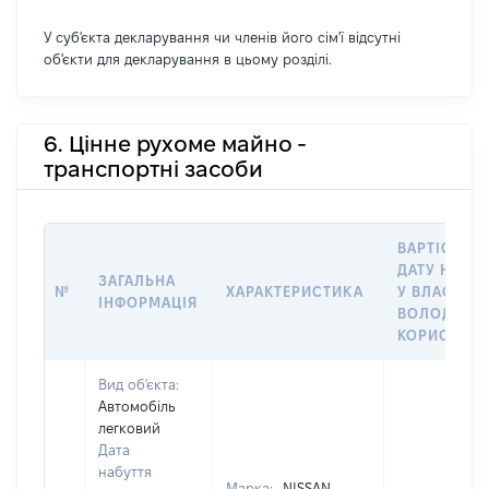
У суб'єкта декларування чи членів його сім'ї відсутні
об'єкти для декларування в цьому розділі.
6. Цінне рухоме майно -
транспортні засоби
ВАРТІСТЬ Н
ДАТУ НАБУ
ЗАГАЛЬНА
№
ХАРАКТЕРИСТИКА
У ВЛАСНІСТ
ІНФОРМАЦІЯ
ВОЛОДІННЯ
КОРИСТУВ
Вид об'єкта:
Автомобіль
легковий
Дата
набуття
Марка:
NISSAN