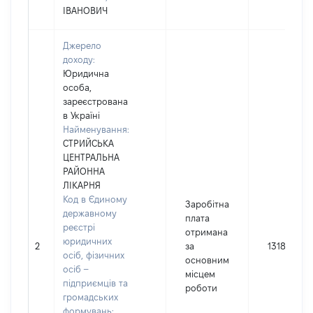
ІВАНОВИЧ
Джерело
доходу:
Юридична
особа,
зареєстрована
в Україні
Найменування:
СТРИЙСЬКА
ЦЕНТРАЛЬНА
РАЙОННА
ЛІКАРНЯ
Код в Єдиному
Заробітна
державному
плата
реєстрі
отримана
юридичних
2
за
131833
осіб, фізичних
основним
осіб –
місцем
підприємців та
роботи
громадських
формувань: