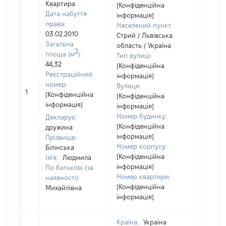
Квартира
[Конфіденційна
Дата набуття
інформація]
права:
Населений пункт:
03.02.2010
Стрий / Львівська
Загальна
область / Україна
2
площа (м
):
Тип вулиці:
44,32
[Конфіденційна
Реєстраційний
інформація]
номер:
Вулиця:
[Не
1
[Конфіденційна
[Конфіденційна
відом
інформація]
інформація]
Номер будинку:
Декларує:
[Конфіденційна
дружина
інформація]
Прізвище:
Номер корпусу:
Білінська
[Конфіденційна
Ім'я:
Людмила
інформація]
По батькові (за
Номер квартири:
наявності):
[Конфіденційна
Михайлівна
інформація]
Країна:
Україна