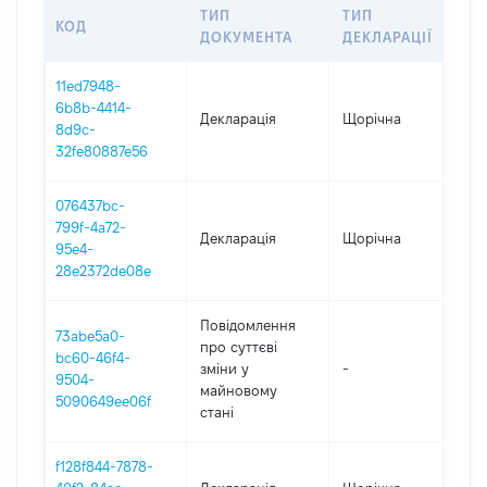
ТИП
ТИП
КОД
ПЕ
ДОКУМЕНТА
ДЕКЛАРАЦІЇ
11ed7948-
6b8b-4414-
Декларація
Щорічна
202
8d9c-
32fe80887e56
076437bc-
799f-4a72-
Декларація
Щорічна
202
95e4-
28e2372de08e
Повідомлення
73abe5a0-
про суттєві
bc60-46f4-
зміни y
-
202
9504-
майновому
5090649ee06f
стані
f128f844-7878-