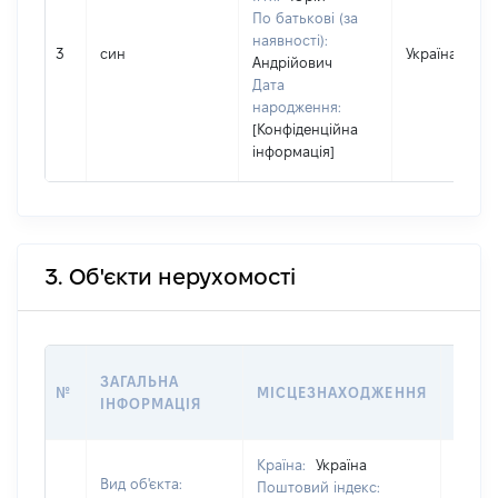
По батькові (за
наявності):
3
син
Україна
Андрійович
Дата
народження:
[Конфіденційна
інформація]
3. Об'єкти нерухомості
ВАРТ
ЗАГАЛЬНА
№
МІСЦЕЗНАХОДЖЕННЯ
НА Д
ІНФОРМАЦІЯ
НАБУ
Країна:
Україна
Вид об'єкта:
Поштовий індекс: