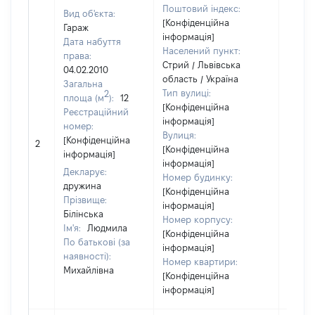
Поштовий індекс:
Вид об'єкта:
[Конфіденційна
Гараж
інформація]
Дата набуття
Населений пункт:
права:
Стрий / Львівська
04.02.2010
область / Україна
Загальна
Тип вулиці:
2
площа (м
):
12
[Конфіденційна
Реєстраційний
інформація]
номер:
Вулиця:
[Не
[Конфіденційна
2
[Конфіденційна
відом
інформація]
інформація]
Декларує:
Номер будинку:
дружина
[Конфіденційна
Прізвище:
інформація]
Білінська
Номер корпусу:
Ім'я:
Людмила
[Конфіденційна
По батькові (за
інформація]
наявності):
Номер квартири:
Михайлівна
[Конфіденційна
інформація]