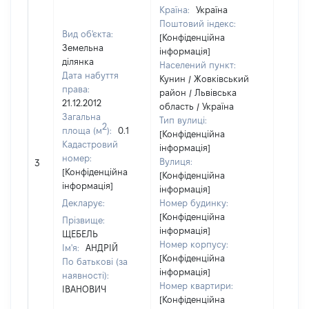
Країна:
Україна
Поштовий індекс:
Вид об'єкта:
[Конфіденційна
Земельна
інформація]
ділянка
Населений пункт:
Дата набуття
Кунин / Жовківський
права:
район / Львівська
21.12.2012
область / Україна
Загальна
Тип вулиці:
2
площа (м
):
0.1
[Конфіденційна
Кадастровий
інформація]
[Не
номер:
Вулиця:
3
відом
[Конфіденційна
[Конфіденційна
інформація]
інформація]
Декларує:
Номер будинку:
[Конфіденційна
Прізвище:
інформація]
ЩЕБЕЛЬ
Номер корпусу:
Ім'я:
АНДРІЙ
[Конфіденційна
По батькові (за
інформація]
наявності):
Номер квартири:
ІВАНОВИЧ
[Конфіденційна