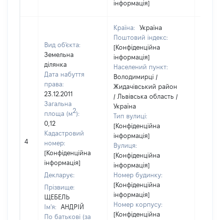
інформація]
Країна:
Україна
Поштовий індекс:
Вид об'єкта:
[Конфіденційна
Земельна
інформація]
ділянка
Населений пункт:
Дата набуття
Володимирці /
права:
Жидачівський район
23.12.2011
/ Львівська область /
Загальна
Україна
2
площа (м
):
Тип вулиці:
0,12
[Конфіденційна
Кадастровий
інформація]
[Не
4
номер:
Вулиця:
відом
[Конфіденційна
[Конфіденційна
інформація]
інформація]
Декларує:
Номер будинку:
[Конфіденційна
Прізвище:
інформація]
ЩЕБЕЛЬ
Номер корпусу:
Ім'я:
АНДРІЙ
[Конфіденційна
По батькові (за