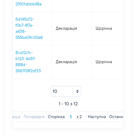
25101dbbb48a
6d145d72-
f0b7-4f7a-
Декларація
Щорічна
201
a438-
555ba09c00e6
8ca12cfc-
b123-4d97-
Декларація
Щорічна
201
888d-
266709f2df33
1 - 10 з 12
Перша
Попередня
Сторінка
з
2
Наступна
Остання