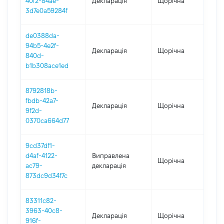
40f2-84ae-
Декларація
Щорічна
202
3d7e0a59284f
de0388da-
94b5-4e2f-
Декларація
Щорічна
202
840d-
b1b308ace1ed
8792818b-
fbdb-42a7-
Декларація
Щорічна
202
9f2d-
0370ca664d77
9cd37df1-
d4af-4122-
Виправлена
Щорічна
201
ac79-
декларація
873dc9d34f7c
83311c82-
3963-40c8-
Декларація
Щорічна
202
916f-