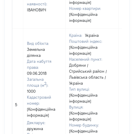
інформація]
наявності):
Номер квартири:
ІВАНОВИЧ
[Конфіденційна
інформація]
Країна:
Україна
Поштовий індекс:
Вид об'єкта:
[Конфіденційна
Земельна
інформація]
ділянка
Населений пункт:
Дата набуття
Добряни /
права:
Стрийський район /
09.06.2018
Львівська область /
Загальна
Україна
2
площа (м
):
Тип вулиці:
1000
[Конфіденційна
Кадастровий
інформація]
номер:
5
64620
Вулиця:
[Конфіденційна
[Конфіденційна
інформація]
інформація]
Декларує:
Номер будинку:
дружина
[Конфіденційна