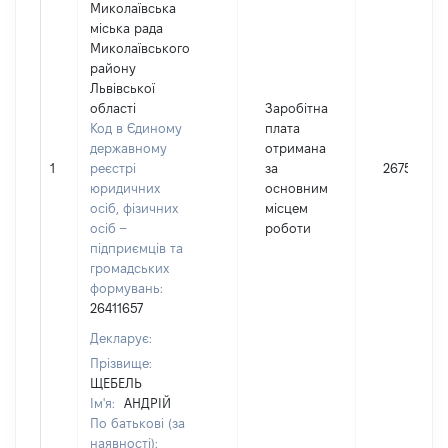
Миколаївська
міська рада
Миколаївського
району
Львівської
області
Заробітна
Код в Єдиному
плата
державному
отримана
1
реєстрі
за
267560
юридичних
основним
осіб, фізичних
місцем
осіб –
роботи
підприємців та
громадських
формувань:
26411657
Декларує:
Прізвище:
ЩЕБЕЛЬ
Ім'я:
АНДРІЙ
По батькові (за
наявності):