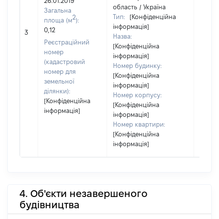
26.01.2019
область / Україна
Загальна
Тип:
[Конфіденційна
2
площа (м
):
інформація]
0,12
29638
3
Назва:
Реєстраційний
[Конфіденційна
номер
інформація]
(кадастровий
Номер будинку:
номер для
[Конфіденційна
земельної
інформація]
ділянки):
Номер корпусу:
[Конфіденційна
[Конфіденційна
інформація]
інформація]
Номер квартири:
[Конфіденційна
інформація]
4. Об'єкти незавершеного
будівництва