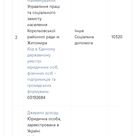
Найменування:
Управління праці
та соціального
захисту
населення
Корольовської
Інше
районної ради м.
Соціальна
10320
2
Житомира
допомога
Код в Єдиному
державному
реєстрі
юридичних осіб,
фізичних осіб –
підприємців та
громадських
формувань:
03192684
Джерело доходу:
Юридична особа,
зареєстрована в
Україні