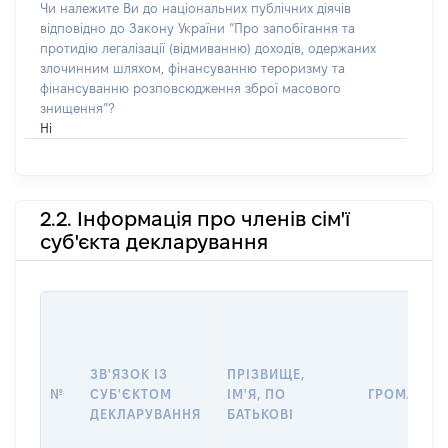
Чи належите Ви до національних публічних діячів
відповідно до Закону України “Про запобігання та
протидію легалізації (відмиванню) доходів, одержаних
злочинним шляхом, фінансуванню тероризму та
фінансуванню розповсюдження зброї масового
знищення”?
Ні
2.2. Інформація про членів сім'ї
суб'єкта декларування
ЗВ'ЯЗОК ІЗ
ПРІЗВИЩЕ,
№
СУБ'ЄКТОМ
ІМ'Я, ПО
ГРОМАДЯН
ДЕКЛАРУВАННЯ
БАТЬКОВІ