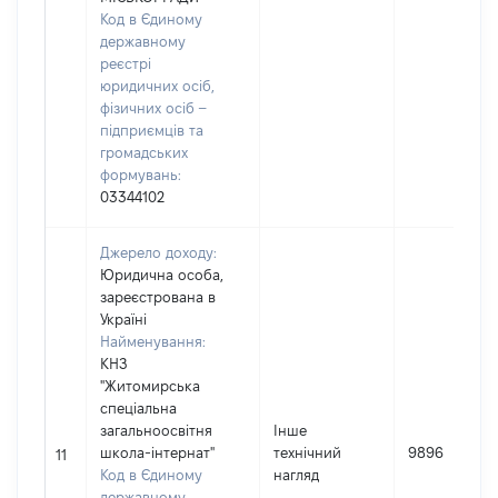
Код в Єдиному
державному
реєстрі
юридичних осіб,
фізичних осіб –
підприємців та
громадських
формувань:
03344102
Джерело доходу:
Юридична особа,
зареєстрована в
Україні
Найменування:
КНЗ
"Житомирська
спеціальна
загальноосвітня
Інше
школа-інтернат"
технічний
9896
11
Код в Єдиному
нагляд
державному