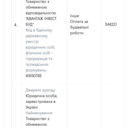
Товариство з
обмеженою
відповідальністю
Інше
"АВАНТАЖ ІНВЕСТ
Оплата за
БУД"
344227
4
будівельні
Код в Єдиному
роботи
державному
реєстрі
юридичних осіб,
фізичних осіб –
підприємців та
громадських
формувань:
41650745
Джерело доходу:
Юридична особа,
зареєстрована в
Україні
Найменування:
Товариство з
обмеженою