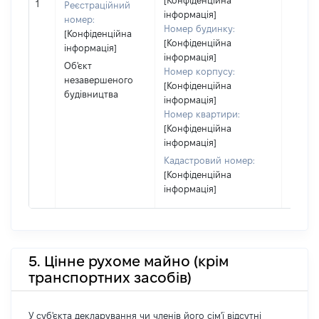
[Конфіденційна
1
Реєстраційний
власно
інформація]
номер:
відпов
Номер будинку:
[Конфіденційна
Цивіл
[Конфіденційна
інформація]
кодек
інформація]
Об'єкт
Україн
Номер корпусу:
незавершеного
[Конфіденційна
будівництва
інформація]
Номер квартири:
[Конфіденційна
інформація]
Кадастровий номер:
[Конфіденційна
інформація]
5. Цінне рухоме майно (крім
транспортних засобів)
У суб'єкта декларування чи членів його сім'ї відсутні