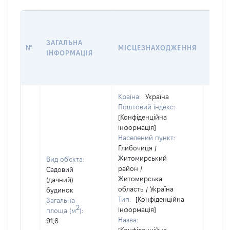
ЗВ'ЯЗ
ЗАГАЛЬНА
№
МІСЦЕЗНАХОДЖЕННЯ
СУБ'
ІНФОРМАЦІЯ
ДЕКЛ
Країна:
Україна
Поштовий індекс:
[Конфіденційна
інформація]
Населений пункт:
Глибочиця /
Житомирський
Вид об'єкта:
район /
Садовий
Об'єкт
Житомирська
(дачний)
належ
область / Україна
будинок
суб'єк
Тип:
[Конфіденційна
Загальна
2
декла
інформація]
площа (м
):
чи чл
Назва:
91,6
сім'ї н