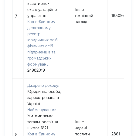
квартирно-
експлуатацiйне
Інше
управлiння
технічний
163093
7
Код в Єдиному
нагляд
державному
реєстрі
юридичних осіб,
фізичних осіб –
підприємців та
громадських
формувань:
24982019
Джерело доходу:
Юридична особа,
зареєстрована в
Україні
Найменування:
Житомирська
загальноосвітня
Інше
школа №21
надані
Код в Єдиному
послуги
2861
8