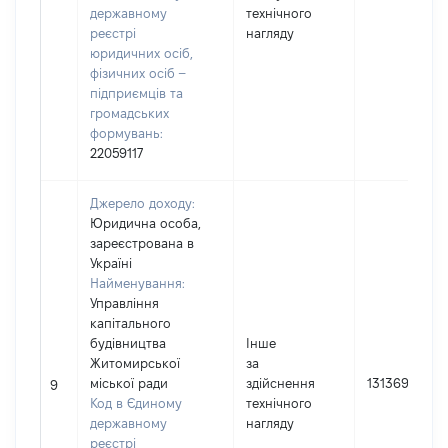
державному
технічного
реєстрі
нагляду
юридичних осіб,
фізичних осіб –
підприємців та
громадських
формувань:
22059117
Джерело доходу:
Юридична особа,
зареєстрована в
Україні
Найменування:
Управління
капітального
будівництва
Інше
Житомирської
за
міської ради
здійснення
131369
9
Код в Єдиному
технічного
державному
нагляду
реєстрі