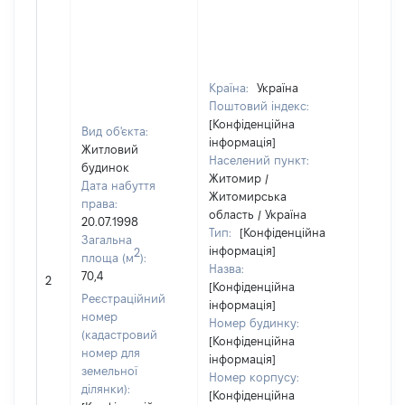
Країна:
Україна
Поштовий індекс:
[Конфіденційна
Вид об'єкта:
інформація]
Житловий
Населений пункт:
будинок
Житомир /
Дата набуття
Житомирська
права:
область / Україна
20.07.1998
Тип:
[Конфіденційна
Загальна
інформація]
2
площа (м
):
Назва:
70,4
14598
2
[Конфіденційна
Реєстраційний
інформація]
номер
Номер будинку:
(кадастровий
[Конфіденційна
номер для
інформація]
земельної
Номер корпусу:
ділянки):
[Конфіденційна