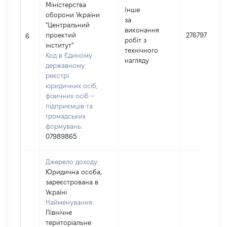
Міністерства
Інше
оборони України
за
"Центральний
виконання
проектий
276797
6
робіт з
інститут"
технічного
Код в Єдиному
нагляду
державному
реєстрі
юридичних осіб,
фізичних осіб –
підприємців та
громадських
формувань:
07989865
Джерело доходу:
Юридична особа,
зареєстрована в
Україні
Найменування:
Пiвнiчне
територiальне