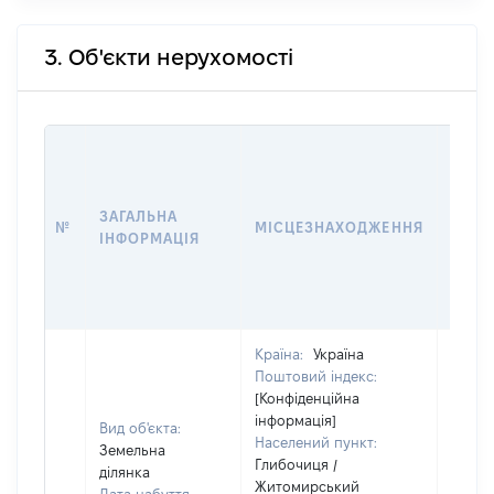
3. Об'єкти нерухомості
ВАРТ
ДАТУ
НАБУ
ЗАГАЛЬНА
ПРАВ
№
МІСЦЕЗНАХОДЖЕННЯ
ІНФОРМАЦІЯ
ЗА
ОСТ
ГРО
ОЦІ
Країна:
Україна
Поштовий індекс:
[Конфіденційна
інформація]
Вид об'єкта:
Населений пункт:
Земельна
Глибочиця /
ділянка
Житомирський