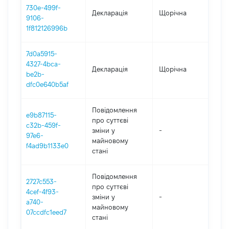
730e-499f-
Декларація
Щорічна
20
9106-
1f812126996b
7d0a5915-
4327-4bca-
Декларація
Щорічна
20
be2b-
dfc0e640b5af
Повідомлення
e9b87115-
про суттєві
c32b-459f-
зміни y
-
20
97e6-
майновому
f4ad9b1133e0
стані
Повідомлення
2727c553-
про суттєві
4cef-4f93-
зміни y
-
20
a740-
майновому
07ccdfc1eed7
стані