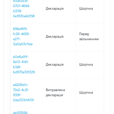
93af0d7d-
0707-4694-
Декларація
Щорічна
20
b338-
0e183fa4d358
656ef6f5-
01
fc26-4438-
Перед
Декларація
-
a271-
звільненням
20
3af2e07cf1de
b0d6a91f-
9e13-4141-
Декларація
Щорічна
20
b7a8-
bd975a30f229
a4208d1c-
72e2-4c2f-
Виправлена
Щорічна
20
939f-
декларація
0de337d1470f
de157654-