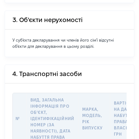
3. Об'єкти нерухомості
У суб'єкта декларування чи членів його сім'ї відсутні
об'єкти для декларування в цьому розділі.
4. Транспортні засоби
ВИД, ЗАГАЛЬНА
ВАРТІСТЬ
ІНФОРМАЦІЯ ПРО
МАРКА,
НА ДАТУ
ОБ’ЄКТ,
МОДЕЛЬ,
НАБУТТЯ
№
ІДЕНТИФІКАЦІЙНИЙ
РІК
ПРАВА
НОМЕР (ЗА
ВИПУСКУ
ВЛАСНОСТІ
НАЯВНОСТІ), ДАТА
ГРН
НАБУТТЯ ПРАВА