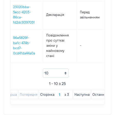
23020bba-
01
5ecc-4203-
Перед
Декларація
-
86ca-
звільненням
01
fd2dc9397051
Повідомлення
96e5829f-
про суттєві
ba1c-474b-
зміни y
-
20
bcd7-
майновому
0cd41da44a0a
стані
1 - 10 з 25
Перша
Попередня
Сторінка
з
3
Наступна
Остання