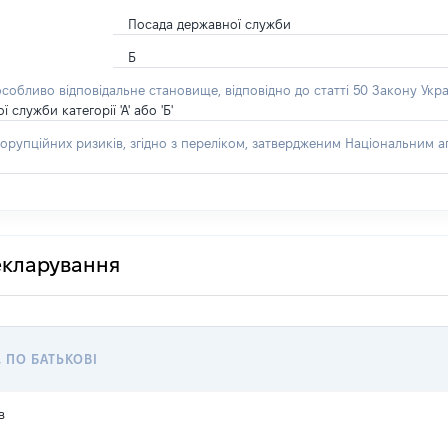
Посада державної служби
Б
особливо відповідальне становище, відповідно до статті 50 Закону Укра
лужби категорії 'А' або 'Б'
орупційних ризиків, згідно з переліком, затвердженим Національним аг
декларування
, ПО БАТЬКОВІ
в