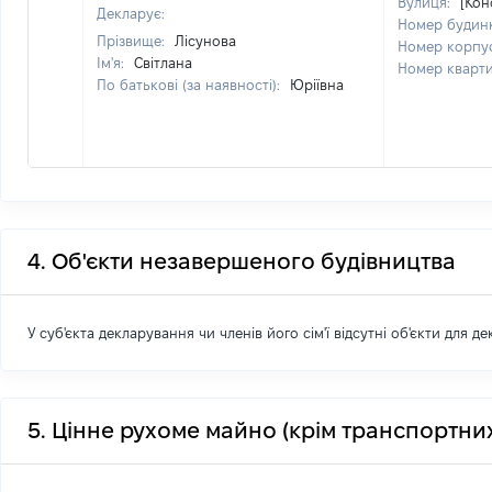
Вулиця:
[Кон
Декларує:
Номер будин
Прізвище:
Лісунова
Номер корпу
Ім'я:
Світлана
Номер кварт
По батькові (за наявності):
Юріївна
4. Об'єкти незавершеного будівництва
У суб'єкта декларування чи членів його сім'ї відсутні об'єкти для д
5. Цінне рухоме майно (крім транспортних