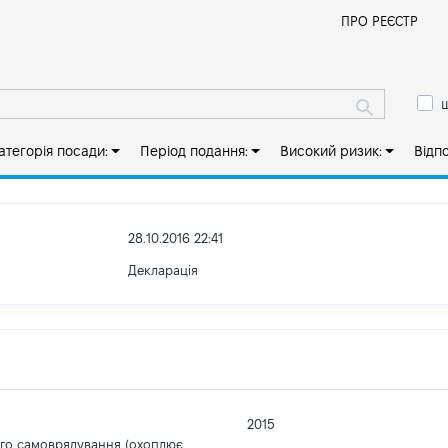
Й
ПРО РЕЄСТР
ш
атегорія посади:
Період подання:
Високий ризик:
Відп
28.10.2016 22:41
Декларація
2015
ого самоврядування (охоплює