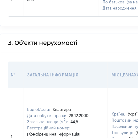
По батькові (за на
Дата народження
3. Об'єкти нерухомості
№
ЗАГАЛЬНА ІНФОРМАЦІЯ
МІСЦЕЗНАХ
Вид об'єкта:
Квартира
Країна:
Украї
Дата набуття права:
28.12.2000
2
Поштовий ін
Загальна площа (м
):
44,5
Населений п
Реєстраційний номер:
Тип вулиці:
[
[Конфіденційна інформація]
1