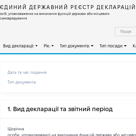
ЄДИНИЙ ДЕРЖАВНИЙ РЕЄСТР ДЕКЛАРАЦІ
осіб, уповноважених на виконання функцій держави або місцевого
самоврядування
Вид декларації:
Рік:
Тип документа:
Тип посади:
К
Дата та час подання:
Тип документа:
1. Вид декларації та звітний період
Щорічна
особи, уповноваженої на виконання функцій держави або місцев