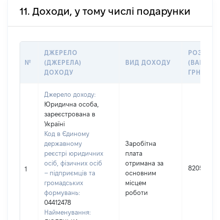
11. Доходи, у тому числі подарунки
ДЖЕРЕЛО
РОЗМІР
№
(ДЖЕРЕЛА)
ВИД ДОХОДУ
(ВАРТІСТ
ДОХОДУ
ГРН
Джерело доходу:
Юридична особа,
зареєстрована в
Україні
Код в Єдиному
державному
Заробітна
реєстрі юридичних
плата
осіб, фізичних осіб
отримана за
82053
1
– підприємців та
основним
громадських
місцем
формувань:
роботи
04412478
Найменування: