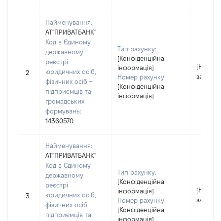
Найменування:
АТ"ПРИВАТБАНК"
Код в Єдиному
Тип рахунку:
державному
[Конфіденційна
реєстрі
[Не
інформація]
юридичних осіб,
2
застосо
Номер рахунку:
фізичних осіб –
[Конфіденційна
підприємців та
інформація]
громадських
формувань:
14360570
Найменування:
АТ"ПРИВАТБАНК"
Код в Єдиному
Тип рахунку:
державному
[Конфіденційна
реєстрі
[Не
інформація]
юридичних осіб,
3
застосо
Номер рахунку:
фізичних осіб –
[Конфіденційна
підприємців та
інформація]