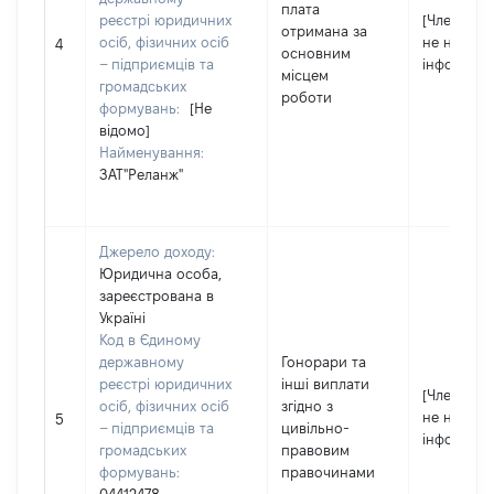
плата
реєстрі юридичних
[Член сім'ї
отримана за
осіб, фізичних осіб
не надав
4
основним
– підприємців та
інформаці
місцем
громадських
роботи
формувань:
[Не
відомо]
Найменування:
ЗАТ"Реланж"
Джерело доходу:
Юридична особа,
зареєстрована в
Україні
Код в Єдиному
державному
Гонорари та
реєстрі юридичних
інші виплати
[Член сім'ї
осіб, фізичних осіб
згідно з
не надав
5
– підприємців та
цивільно-
інформаці
громадських
правовим
формувань:
правочинами