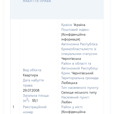
НАБУТТЯ ПРАВА
ГР
ОЦІ
ГРН
Країна:
Україна
Поштовий індекс:
[Конфіденційна
інформація]
Автономна Республіка
Крим/область/місто зі
спеціальним статусом:
Чернігівська
Район в області та
Автономній Республіці
Вид об'єкта:
Крим:
Чернігівський
Квартира
Територіальна громада:
Дата набуття
Любецька
права:
Тип населеного пункту:
602
29.07.2008
Селище міського типу
Тип
Загальна площа
Населений пункт:
варт
2
(м
):
55,1
Любеч
обʼє
1
Реєстраційний
Район у місті:
варт
[Конфіденційна
номер