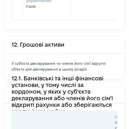
(українською):
Італія
12. Грошові активи
У суб'єкта декларування чи членів його сім'ї відсутні
об'єкти для декларування в цьому розділі.
12.1. Банківські та інші фінансові
установи, у тому числі за
кордоном, у яких у суб'єкта
декларування або членів його сім'ї
відкриті рахунки або зберігаються
кошти, інше майно
ІНФОР
ФІЗИЧ
ЮРИД