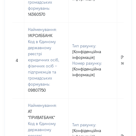
громадських
формувань:
14360570
Найменування:
УКРСИББАНК
Код в Єдиному
Тип рахунку:
державному
[Конфіденційна
реєстрі
[Не
інформація]
юридичних осіб,
4
застосо
Номер рахунку:
фізичних осіб –
[Конфіденційна
підприємців та
інформація]
громадських
формувань:
09807750
Найменування:
АТ
"ПРИВАТБАНК"
Код в Єдиному
Тип рахунку:
державному
[Конфіденційна
реєстрі
[Не