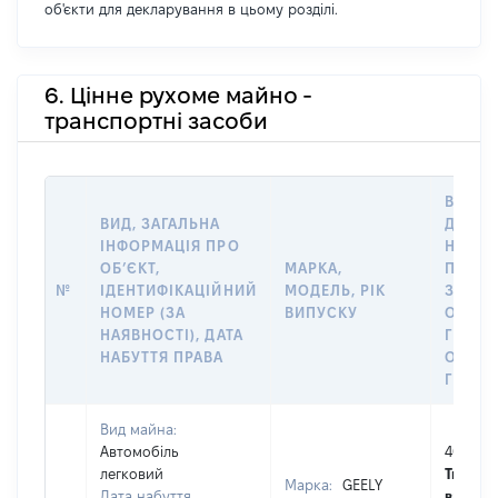
об'єкти для декларування в цьому розділі.
6. Цінне рухоме майно -
транспортні засоби
ВАРТІ
ВИД, ЗАГАЛЬНА
ДАТУ
ІНФОРМАЦІЯ ПРО
НАБУТ
ОБʼЄКТ,
МАРКА,
ПРАВА
№
ІДЕНТИФІКАЦІЙНИЙ
МОДЕЛЬ, РІК
ЗА
НОМЕР (ЗА
ВИПУСКУ
ОСТА
НАЯВНОСТІ), ДАТА
ГРОШ
НАБУТТЯ ПРАВА
ОЦІНК
ГРН
Вид майна:
Автомобіль
40000
легковий
Тип
Марка:
GEELY
Дата набуття
вартост