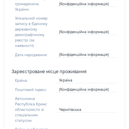
[Конфіденційна інформація]
громадянина
України:
Унікальний номер
запису в Єдиному
державному
[Конфіденційна інформація]
демографічному
реєстрі (за
наявності):
[Конфіденційна інформація]
Дата народження:
Зареєстроване місце проживання
Україна
Країна:
[Конфіденційна інформація]
Поштовий індекс:
Автономна
Республіка Крим/
Чернігівська
область/місто зі
спеціальним
статусом: