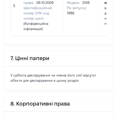
права:
09.10.2009
Модель:
2108
майна:
3
Ідентифікаційний
Рік випуску:
вартіст
номер (VIN-код,
1986
дату
номер шасі):
набутт
[Конфіденційна
права
інформація]
7. Цінні папери
У суб'єкта декларування чи членів його сім'ї відсутні
об'єкти для декларування в цьому розділі.
8. Корпоративні права