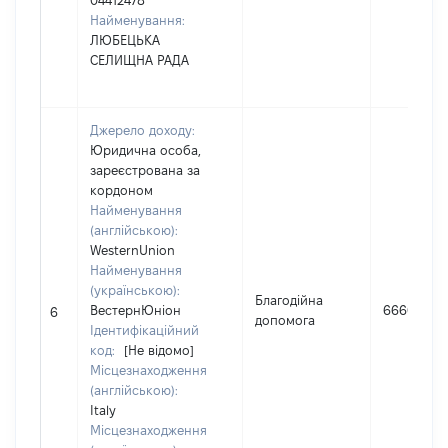
04412478
Найменування:
ЛЮБЕЦЬКА
СЕЛИЩНА РАДА
Джерело доходу:
Юридична особа,
зареєстрована за
кордоном
Найменування
(англійською):
WesternUnion
Найменування
(українською):
Благодійна
ВестернЮніон
6660
6
допомога
Ідентифікаційний
код:
[Не відомо]
Місцезнаходження
(англійською):
Italy
Місцезнаходження