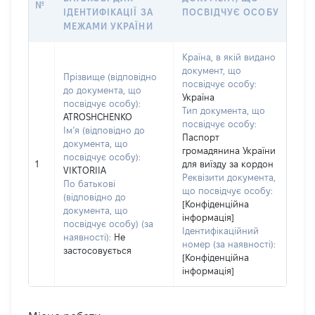
№
ІДЕНТИФІКАЦІЇ ЗА
ПОСВІДЧУЄ ОСОБУ
МЕЖАМИ УКРАЇНИ
Країна, в якій видано
документ, що
Прізвище (відповідно
посвідчує особу:
до документа, що
Україна
посвідчує особу):
Тип документа, що
ATROSHCHENKO
посвідчує особу:
Ім’я (відповідно до
Паспорт
документа, що
громадянина України
посвідчує особу):
1
для виїзду за кордон
VIKTORIIA
Реквізити документа,
По батькові
що посвідчує особу:
(відповідно до
[Конфіденційна
документа, що
інформація]
посвідчує особу) (за
Ідентифікаційний
наявності):
Не
номер (за наявності):
застосовується
[Конфіденційна
інформація]