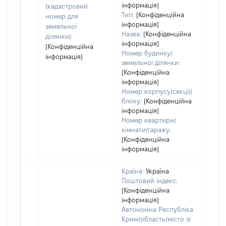
дату
інформація]
(кадастровий
набу
Тип:
[Конфіденційна
номер для
пра
інформація]
земельної
Назва:
[Конфіденційна
ділянки):
інформація]
[Конфіденційна
Номер будинку/
інформація]
земельної ділянки:
[Конфіденційна
інформація]
Номер корпусу/секції/
блоку:
[Конфіденційна
інформація]
Номер квартири/
кімнати/гаражу:
[Конфіденційна
інформація]
Країна:
Україна
Поштовий індекс:
[Конфіденційна
інформація]
Автономна Республіка
Крим/область/місто зі