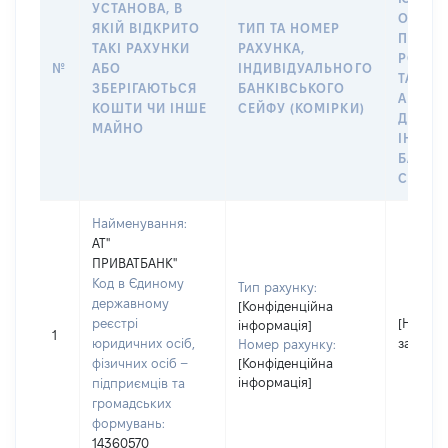
УСТАНОВА, В
ОСОБУ
ЯКІЙ ВІДКРИТО
ТИП ТА НОМЕР
ПРАВО
ТАКІ РАХУНКИ
РАХУНКА,
РОЗПО
№
АБО
ІНДИВІДУАЛЬНОГО
ТАКИМ
ЗБЕРІГАЮТЬСЯ
БАНКІВСЬКОГО
АБО М
КОШТИ ЧИ ІНШЕ
СЕЙФУ (КОМІРКИ)
ДО
МАЙНО
ІНДИВ
БАНКІ
СЕЙФУ
Найменування:
АТ"
ПРИВАТБАНК"
Код в Єдиному
Тип рахунку:
державному
[Конфіденційна
реєстрі
[Не
інформація]
1
юридичних осіб,
застосо
Номер рахунку:
фізичних осіб –
[Конфіденційна
інформація]
підприємців та
громадських
формувань:
14360570