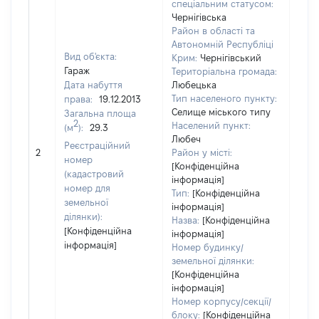
спеціальним статусом:
Чернігівська
Район в області та
Автономній Республіці
Вид об'єкта:
Крим:
Чернігівський
Гараж
Територіальна громада:
Дата набуття
Любецька
Тип населеного пункту:
права:
19.12.2013
8245
Селище міського типу
Загальна площа
Тип
2
Населений пункт:
(м
):
29.3
варт
Любеч
обʼє
Реєстраційний
2
Район у місті:
варт
номер
[Конфіденційна
дату
(кадастровий
інформація]
набу
номер для
Тип:
[Конфіденційна
пра
земельної
інформація]
ділянки):
Назва:
[Конфіденційна
[Конфіденційна
інформація]
інформація]
Номер будинку/
земельної ділянки:
[Конфіденційна
інформація]
Номер корпусу/секції/
блоку:
[Конфіденційна