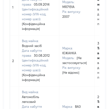
Модель:
права:
05.09.2014
майна:
MR7151A
1
Ідентифікаційний
вартіст
Рік випуску:
номер (VIN-код,
дату
2007
номер шасі):
набутт
[Конфіденційна
права
інформація]
Вид майна:
3998
Водний засіб
Марка:
Тип
Дата набуття
ЮЖАНКА
вартост
права:
30.08.2012
Модель:
[Не
майна:
Ідентифікаційний
2
застосовується]
вартіст
номер (VIN-код,
Рік випуску:
дату
номер шасі):
[Не відомо]
набутт
[Конфіденційна
права
інформація]
Вид майна:
Автомобіль
20000
легковий
Тип
Дата набуття
Марка:
ВАЗ
вартост