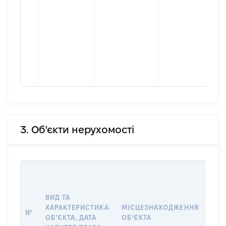
3. Об'єкти нерухомості
ВАР
ДАТ
НАБ
ВИД ТА
ПРА
ХАРАКТЕРИСТИКА
МІСЦЕЗНАХОДЖЕННЯ
№
ЗА
ОБʼЄКТА, ДАТА
ОБʼЄКТА
ОС