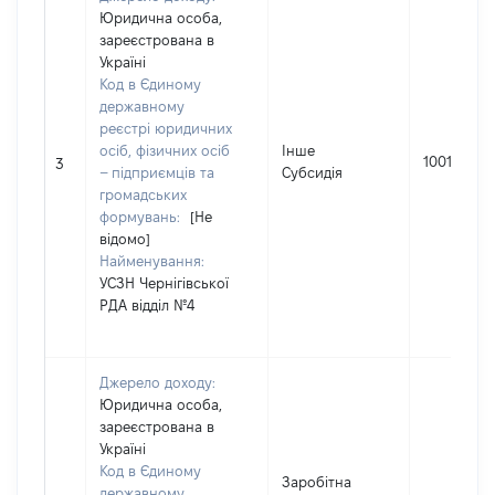
Юридична особа,
зареєстрована в
Україні
Код в Єдиному
державному
реєстрі юридичних
осіб, фізичних осіб
Інше
10018
3
– підприємців та
Субсидія
громадських
формувань:
[Не
відомо]
Найменування:
УСЗН Чернігівської
РДА відділ №4
Джерело доходу:
Юридична особа,
зареєстрована в
Україні
Код в Єдиному
Заробітна
державному