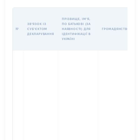
П
ПРІЗВИЩЕ, ІМʼЯ,
Б
ЗВʼЯЗОК ІЗ
ПО БАТЬКОВІ (ЗА
І
№
СУБʼЄКТОМ
НАЯВНОСТІ) ДЛЯ
ГРОМАДЯНСТВО
М
ДЕКЛАРУВАННЯ
ІДЕНТИФІКАЦІЇ В
УКРАЇНІ