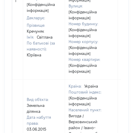
інформація]
1
відом
[Конфіденційна
Вулиця:
інформація]
[Конфіденційна
Декларує:
інформація]
Номер будинку:
Прізвище:
[Конфіденційна
Кречуняк
інформація]
Ім'я:
Світлана
Номер корпусу:
По батькові (за
[Конфіденційна
наявності):
інформація]
Юріївна
Номер квартири:
[Конфіденційна
інформація]
Країна:
Україна
Поштовий індекс:
[Конфіденційна
Вид об'єкта:
інформація]
Земельна
Населений пункт:
ділянка
Вигода /
Дата набуття
Верховинський
права:
район / Івано-
03.06.2015