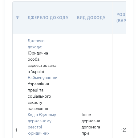
РОЗМІР
№
ДЖЕРЕЛО ДОХОДУ
ВИД ДОХОДУ
(ВАРТІСТЬ
Джерело
доходу:
Юридична
особа,
зареєстрована
в Україні
Найменування:
Управління
праці та
соціального
захисту
населення
Код в Єдиному
Інше
державному
державна
реєстрі
допомога
1
12384
юридичних
при