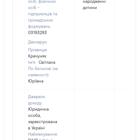
осіб, фізичних
народженні
осіб –
дитини
підприємців та
громадських
формувань:
03193293
Декларує:
Прізвище:
Кречуняк
Ім'я:
Світлана
По батькові (за
наявності):
Юріївна
Джерело
доходу:
Юридична
особа,
зареєстрована
в Україні
Найменування: