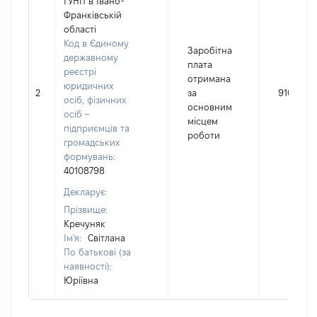
ГУНП в Івано-
Франківській
області
Код в Єдиному
Заробітна
державному
плата
реєстрі
отримана
юридичних
2
за
91029
осіб, фізичних
основним
осіб –
місцем
підприємців та
роботи
громадських
формувань:
40108798
Декларує:
Прізвище:
Кречуняк
Ім'я:
Світлана
По батькові (за
наявності):
Юріївна