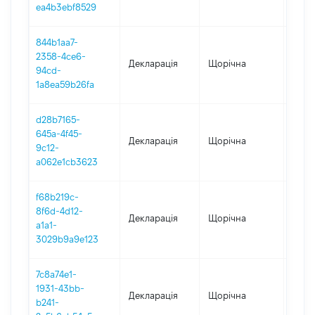
ea4b3ebf8529
844b1aa7-
2358-4ce6-
Декларація
Щорічна
2024
94cd-
1a8ea59b26fa
d28b7165-
645a-4f45-
Декларація
Щорічна
2023
9c12-
a062e1cb3623
f68b219c-
8f6d-4d12-
Декларація
Щорічна
2022
a1a1-
3029b9a9e123
7c8a74e1-
1931-43bb-
Декларація
Щорічна
2021
b241-