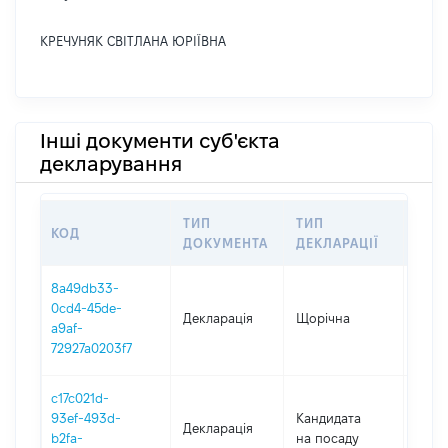
КРЕЧУНЯК СВІТЛАНА ЮРІЇВНА
Інші документи суб'єкта
декларування
ТИП
ТИП
КОД
ПЕР
ДОКУМЕНТА
ДЕКЛАРАЦІЇ
8a49db33-
0cd4-45de-
Декларація
Щорічна
2025
a9af-
72927a0203f7
c17c021d-
93ef-493d-
Кандидата
Декларація
2024
b2fa-
на посаду