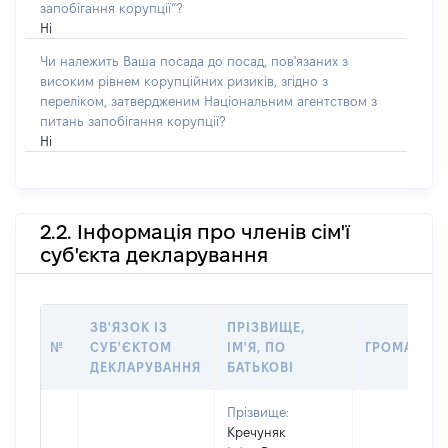
запобігання корупції”?
Ні
Чи належить Ваша посада до посад, пов'язаних з
високим рівнем корупційних ризиків, згідно з
переліком, затвердженим Національним агентством з
питань запобігання корупції?
Ні
2.2. Інформація про членів сім'ї
суб'єкта декларування
ЗВ'ЯЗОК ІЗ
ПРІЗВИЩЕ,
№
СУБ'ЄКТОМ
ІМ'Я, ПО
ГРОМАДЯН
ДЕКЛАРУВАННЯ
БАТЬКОВІ
Прізвище:
Кречуняк