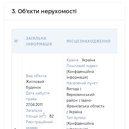
3. Об'єкти нерухомості
ВАРТ
ЗАГАЛЬНА
№
МІСЦЕЗНАХОДЖЕННЯ
НА Д
ІНФОРМАЦІЯ
НАБУ
Країна:
Україна
Поштовий індекс:
[Конфіденційна
Вид об'єкта:
інформація]
Житловий
Населений пункт:
будинок
Вигода /
Дата набуття
Верховинський
права:
район / Івано-
27.04.2011
Франківська область
Загальна
/ Україна
2
площа (м
):
82
Тип вулиці:
Реєстраційний
[Конфіденційна
[Не
номер: