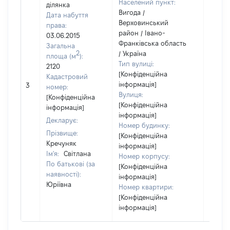
Населений пункт:
ділянка
Вигода /
Дата набуття
Верховинський
права:
район / Івано-
03.06.2015
Франківська область
Загальна
2
/ Україна
площа (м
):
Тип вулиці:
2120
[Конфіденційна
Кадастровий
[Не
інформація]
3
номер:
відом
Вулиця:
[Конфіденційна
[Конфіденційна
інформація]
інформація]
Декларує:
Номер будинку:
Прізвище:
[Конфіденційна
Кречуняк
інформація]
Ім'я:
Світлана
Номер корпусу:
По батькові (за
[Конфіденційна
наявності):
інформація]
Юріївна
Номер квартири:
[Конфіденційна
інформація]