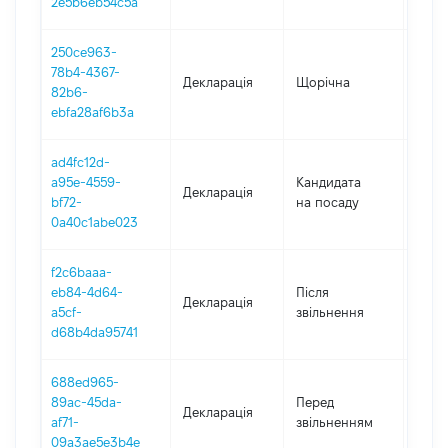
2e5b6eb54c5a
250ce963-
78b4-4367-
Декларація
Щорічна
2020
82b6-
ebfa28af6b3a
ad4fc12d-
a95e-4559-
Кандидата
Декларація
2020
bf72-
на посаду
0a40c1abe023
f2c6baaa-
eb84-4d64-
Після
Декларація
2020
a5cf-
звільнення
d68b4da95741
688ed965-
01.01
89ac-45da-
Перед
Декларація
-
af71-
звільненням
04.12
09a3ae5e3b4e