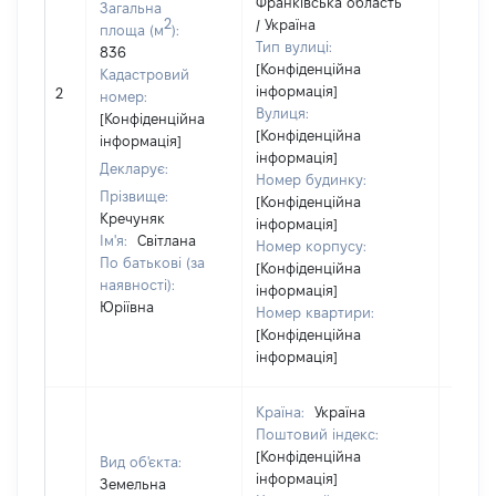
Франківська область
Загальна
2
/ Україна
площа (м
):
Тип вулиці:
836
[Конфіденційна
Кадастровий
[Не
інформація]
2
номер:
відом
Вулиця:
[Конфіденційна
[Конфіденційна
інформація]
інформація]
Декларує:
Номер будинку:
Прізвище:
[Конфіденційна
Кречуняк
інформація]
Ім'я:
Світлана
Номер корпусу:
По батькові (за
[Конфіденційна
наявності):
інформація]
Юріївна
Номер квартири:
[Конфіденційна
інформація]
Країна:
Україна
Поштовий індекс:
[Конфіденційна
Вид об'єкта:
інформація]
Земельна