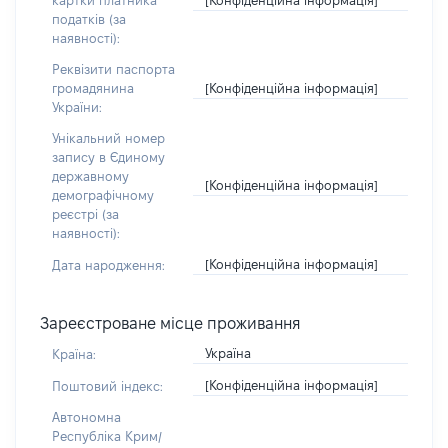
картки платника
податків (за
наявності):
Реквізити паспорта
[Конфіденційна інформація]
громадянина
України:
Унікальний номер
запису в Єдиному
державному
[Конфіденційна інформація]
демографічному
реєстрі (за
наявності):
[Конфіденційна інформація]
Дата народження:
Зареєстроване місце проживання
Україна
Країна:
[Конфіденційна інформація]
Поштовий індекс:
Автономна
Республіка Крим/