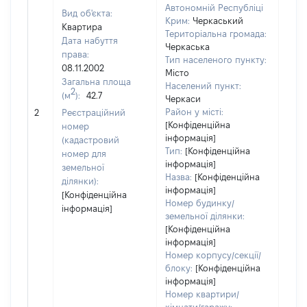
Автономній Республіці
Вид об'єкта:
Крим:
Черкаський
Квартира
Територіальна громада:
Дата набуття
Черкаська
права:
Тип населеного пункту:
100
08.11.2002
Місто
Тип
Загальна площа
Населений пункт:
варт
2
(м
):
42.7
Черкаси
обʼє
Район у місті:
2
Реєстраційний
варт
[Конфіденційна
номер
дату
інформація]
(кадастровий
набу
Тип:
[Конфіденційна
номер для
пра
інформація]
земельної
Назва:
[Конфіденційна
ділянки):
інформація]
[Конфіденційна
Номер будинку/
інформація]
земельної ділянки:
[Конфіденційна
інформація]
Номер корпусу/секції/
блоку:
[Конфіденційна
інформація]
Номер квартири/