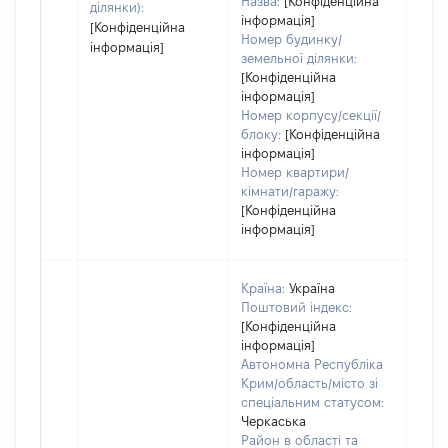
Назва:
[Конфіденційна
ділянки):
інформація]
[Конфіденційна
Номер будинку/
інформація]
земельної ділянки:
[Конфіденційна
інформація]
Номер корпусу/секції/
блоку:
[Конфіденційна
інформація]
Номер квартири/
кімнати/гаражу:
[Конфіденційна
інформація]
Країна:
Україна
Поштовий індекс:
[Конфіденційна
інформація]
Автономна Республіка
Крим/область/місто зі
спеціальним статусом:
Черкаська
Район в області та