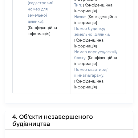
набу
(кадастровий
Тип:
[Конфіденційна
пра
номер для
інформація]
земельної
Назва:
[Конфіденційна
ділянки):
інформація]
[Конфіденційна
Номер будинку/
інформація]
земельної ділянки:
[Конфіденційна
інформація]
Номер корпусу/секції/
блоку:
[Конфіденційна
інформація]
Номер квартири/
кімнати/гаражу:
[Конфіденційна
інформація]
4. Об'єкти незавершеного
будівництва