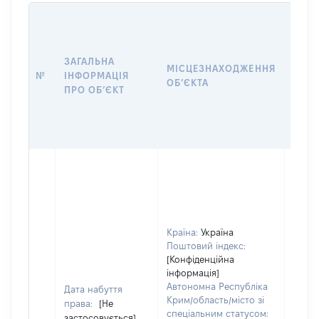
ЗАГАЛЬНА
ПІДС
МІСЦЕЗНАХОДЖЕННЯ
№
ІНФОРМАЦІЯ
ДЕК
ОБʼЄКТА
ПРО ОБʼЄКТ
ОБʼЄ
Об'єк
нале
суб'є
декл
чи чл
Країна:
Україна
сім'ї 
Поштовий індекс:
власн
[Конфіденційна
відпо
інформація]
Цивіл
Автономна Республіка
Дата набуття
кодек
Крим/область/місто зі
права:
[Не
Украї
спеціальним статусом:
застосовується]