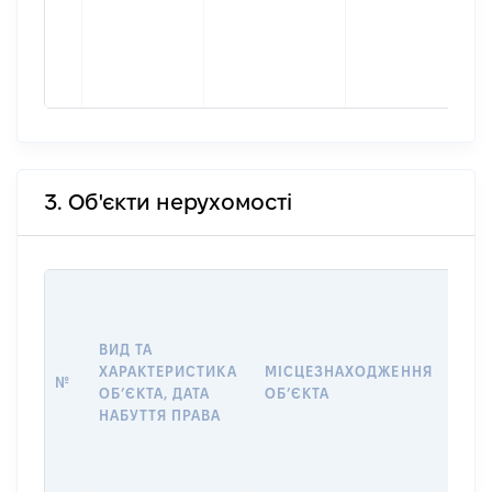
3. Об'єкти нерухомості
ВАР
ДАТ
НАБ
ВИД ТА
ПРА
ХАРАКТЕРИСТИКА
МІСЦЕЗНАХОДЖЕННЯ
№
ЗА
ОБʼЄКТА, ДАТА
ОБʼЄКТА
ОС
НАБУТТЯ ПРАВА
ГР
ОЦІ
ГРН