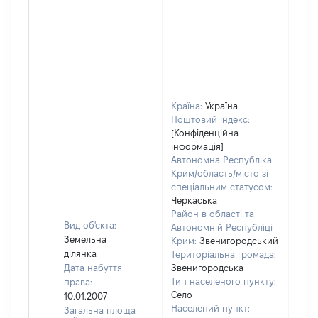
Країна:
Україна
Поштовий індекс:
[Конфіденційна
інформація]
Автономна Республіка
Крим/область/місто зі
спеціальним статусом:
Черкаська
Район в області та
Вид об'єкта:
Автономній Республіці
Земельна
Крим:
Звенигородський
ділянка
Територіальна громада:
Дата набуття
Звенигородська
Тип населеного пункту:
права:
Село
10.01.2007
Населений пункт:
Загальна площа