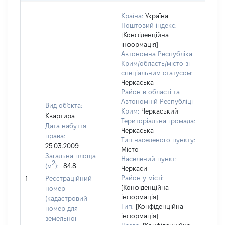
Країна:
Україна
Поштовий індекс:
[Конфіденційна
інформація]
Автономна Республіка
Крим/область/місто зі
спеціальним статусом:
Черкаська
Район в області та
Автономній Республіці
Вид об'єкта:
Крим:
Черкаський
Квартира
Територіальна громада:
Дата набуття
Черкаська
права:
Тип населеного пункту:
4211
25.03.2009
Місто
Тип
Загальна площа
Населений пункт:
варт
2
(м
):
84.8
Черкаси
обʼє
Район у місті:
1
Реєстраційний
варт
[Конфіденційна
номер
дату
інформація]
(кадастровий
набу
Тип:
[Конфіденційна
номер для
пра
інформація]
земельної