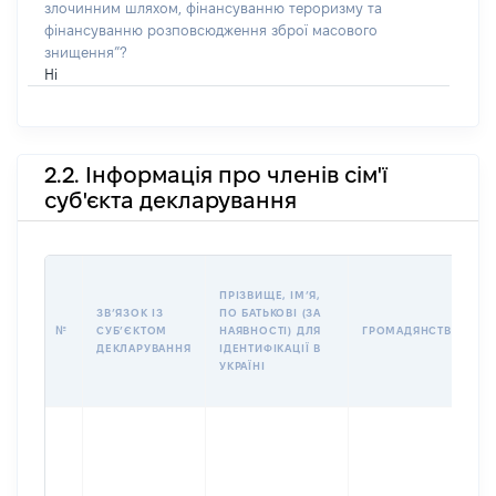
злочинним шляхом, фінансуванню тероризму та
фінансуванню розповсюдження зброї масового
знищення”?
Ні
2.2. Інформація про членів сім'ї
суб'єкта декларування
ПРІЗВИЩЕ, ІМʼЯ,
ЗВʼЯЗОК ІЗ
ПО БАТЬКОВІ (ЗА
№
СУБʼЄКТОМ
НАЯВНОСТІ) ДЛЯ
ГРОМАДЯНСТВО
ДЕКЛАРУВАННЯ
ІДЕНТИФІКАЦІЇ В
УКРАЇНІ