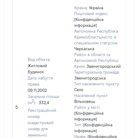
Країна:
Україна
Поштовий індекс:
[Конфіденційна
інформація]
Автономна Республіка
Крим/область/місто зі
спеціальним статусом:
Черкаська
Район в області та
Вид об'єкта:
Автономній Республіці
Житловий
Крим:
Звенигородський
будинок
Територіальна громада:
Дата набуття
Звенигородська
Тип населеного пункту:
права:
1389
Село
09.11.2002
Тип
Населений пункт:
Загальна площа
варт
2
Вільховець
(м
):
332,4
обʼє
5
Район у місті:
варт
Реєстраційний
[Конфіденційна
дату
номер
інформація]
набу
(кадастровий
Тип:
[Конфіденційна
пра
номер для
інформація]
земельної
Назва:
[Конфіденційна