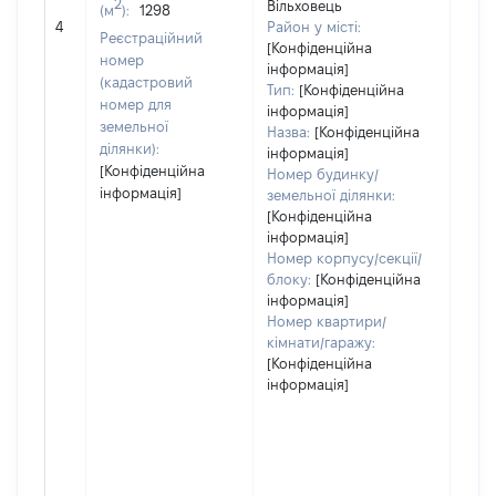
2
Вільховець
(м
):
1298
[Не 
4
Район у місті:
Реєстраційний
[Конфіденційна
номер
інформація]
(кадастровий
Тип:
[Конфіденційна
номер для
інформація]
земельної
Назва:
[Конфіденційна
ділянки):
інформація]
[Конфіденційна
Номер будинку/
інформація]
земельної ділянки:
[Конфіденційна
інформація]
Номер корпусу/секції/
блоку:
[Конфіденційна
інформація]
Номер квартири/
кімнати/гаражу:
[Конфіденційна
інформація]