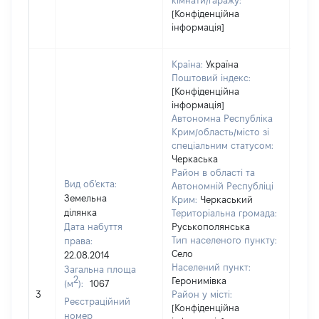
кімнати/гаражу:
[Конфіденційна
інформація]
Країна:
Україна
Поштовий індекс:
[Конфіденційна
інформація]
Автономна Республіка
Крим/область/місто зі
спеціальним статусом:
Черкаська
Район в області та
Вид об'єкта:
Автономній Республіці
Земельна
Крим:
Черкаський
ділянка
Територіальна громада:
Дата набуття
Руськополянська
Тип населеного пункту:
права:
480
Село
22.08.2014
Тип
Населений пункт:
Загальна площа
варт
2
Геронимівка
(м
):
1067
обʼє
3
Район у місті:
варт
Реєстраційний
[Конфіденційна
дату
номер