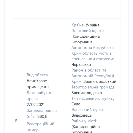
Країна:
Україна
Поштовий індекс:
[Конфіденційна
інформація]
Автономна Республіка
Крим/область/місто зі
спеціальним статусом:
Черкаська
Район в області та
Вид об'єкта:
Автономній Республіці
Нежитлове
Крим:
Звенигородський
приміщення
Територіальна громада:
Дата набуття
Звенигородська
Тип населеного пункту:
права:
200
Село
27.02.2021
Тип
Населений пункт:
Загальна площа
варт
2
Вільховець
(м
):
260,8
обʼє
6
Район у місті:
варт
Реєстраційний
[Конфіденційна
дату
номер
інформація]