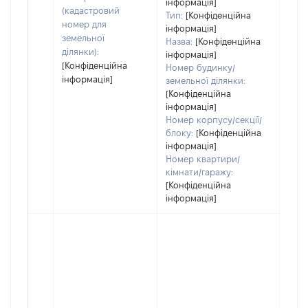
інформація]
набу
(кадастровий
Тип:
[Конфіденційна
пра
номер для
інформація]
земельної
Назва:
[Конфіденційна
ділянки):
інформація]
[Конфіденційна
Номер будинку/
інформація]
земельної ділянки:
[Конфіденційна
інформація]
Номер корпусу/секції/
блоку:
[Конфіденційна
інформація]
Номер квартири/
кімнати/гаражу:
[Конфіденційна
інформація]