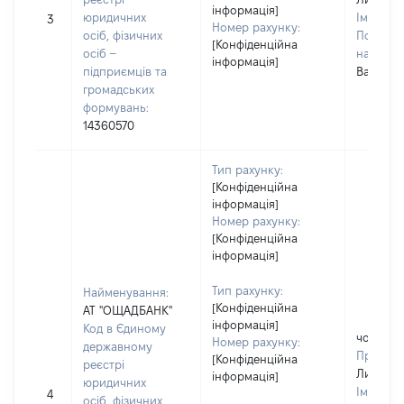
інформація]
юридичних
Ім'я:
Ол
3
Номер рахунку:
осіб, фізичних
По батьк
[Конфіденційна
осіб –
наявност
інформація]
підприємців та
Васильо
громадських
формувань:
14360570
Тип рахунку:
[Конфіденційна
інформація]
Номер рахунку:
[Конфіденційна
інформація]
Тип рахунку:
Найменування:
[Конфіденційна
АТ "ОЩАДБАНК"
інформація]
Код в Єдиному
чоловік
Номер рахунку:
державному
Прізвищ
[Конфіденційна
реєстрі
Лисуно
інформація]
юридичних
Ім'я:
Ол
4
осіб, фізичних