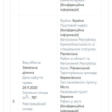
кімнати/гаражу:
[Конфіденційна
інформація]
Країна:
Україна
Поштовий індекс:
[Конфіденційна
інформація]
Автономна Республіка
Крим/область/місто зі
спеціальним статусом:
Рівненська
Район в області та
Вид об'єкта:
Автономній Республіці
Земельна
Крим:
Рівненський
ділянка
Територіальна громада:
Дата набуття
Березнівська
Тип населеного пункту:
права:
Місто
24.11.2020
Населений пункт:
Загальна площа
2
Березне
(м
):
787
[Не
3
Район у місті:
заст
Реєстраційний
[Конфіденційна
номер
інформація]