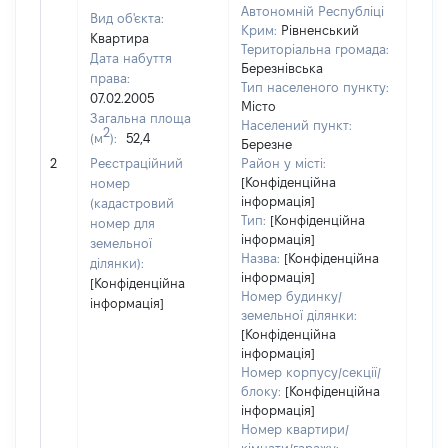
Автономній Республіці
Вид об'єкта:
Крим:
Рівненський
Квартира
Територіальна громада:
Дата набуття
Березнівська
права:
Тип населеного пункту:
07.02.2005
Місто
Загальна площа
Населений пункт:
2
(м
):
52,4
Березне
[Не
2
Реєстраційний
Район у місті:
заст
[Конфіденційна
номер
інформація]
(кадастровий
Тип:
[Конфіденційна
номер для
інформація]
земельної
Назва:
[Конфіденційна
ділянки):
інформація]
[Конфіденційна
Номер будинку/
інформація]
земельної ділянки:
[Конфіденційна
інформація]
Номер корпусу/секції/
блоку:
[Конфіденційна
інформація]
Номер квартири/