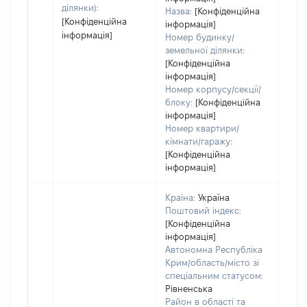
ділянки):
Назва:
[Конфіденційна
[Конфіденційна
інформація]
інформація]
Номер будинку/
земельної ділянки:
[Конфіденційна
інформація]
Номер корпусу/секції/
блоку:
[Конфіденційна
інформація]
Номер квартири/
кімнати/гаражу:
[Конфіденційна
інформація]
Країна:
Україна
Поштовий індекс:
[Конфіденційна
інформація]
Автономна Республіка
Крим/область/місто зі
спеціальним статусом:
Рівненська
Район в області та