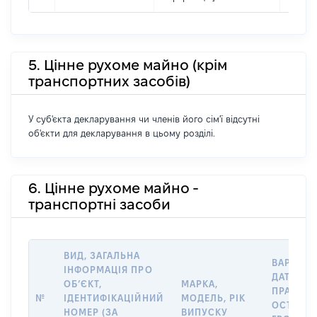
5. Цінне рухоме майно (крім
транспортних засобів)
У суб'єкта декларування чи членів його сім'ї відсутні
об'єкти для декларування в цьому розділі.
6. Цінне рухоме майно -
транспортні засоби
ВИД, ЗАГАЛЬНА
ВАРТІСТ
ІНФОРМАЦІЯ ПРО
ДАТУ НА
ОБʼЄКТ,
МАРКА,
ПРАВА А
№
ІДЕНТИФІКАЦІЙНИЙ
МОДЕЛЬ, РІК
ОСТАНН
НОМЕР (ЗА
ВИПУСКУ