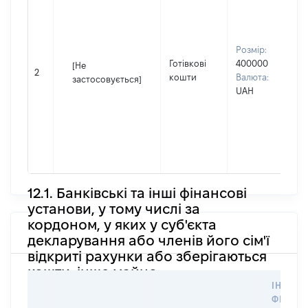
в
П
І
П
Розмір:
н
Готівкові
400000
[Не
2
С
кошти
Валюта:
застосовується]
в
UAH
ч
П
І
П
н
12.1. Банківські та інші фінансові
установи, у тому числі за
кордоном, у яких у суб'єкта
декларування або членів його сім'ї
відкриті рахунки або зберігаються
кошти, інше майно
ІНФОР
ФІЗИЧН