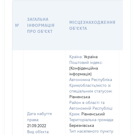
ЗАГАЛЬНА
ПІДС
МІСЦЕЗНАХОДЖЕННЯ
№
ІНФОРМАЦІЯ
ДЕКЛ
ОБʼЄКТА
ПРО ОБʼЄКТ
ОБʼЄ
Країна:
Україна
Поштовий індекс:
[Конфіденційна
інформація]
Автономна Республіка
Крим/область/місто зі
спеціальним статусом:
Рівненська
Район в області та
Автономній Республіці
Дата набуття
Крим:
Рівненський
права:
Територіальна громада:
Березнівська
21.09.2022
Об'єкт
Тип населеного пункту:
Вид об'єкта: