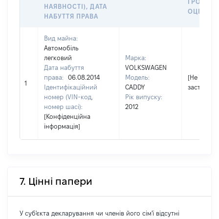
ГРОШО
НАЯВНОСТІ), ДАТА
ОЦІНКОЮ
НАБУТТЯ ПРАВА
Вид майна:
Автомобіль
легковий
Марка:
Дата набуття
VOLKSWAGEN
права:
06.08.2014
Модель:
[Не
1
Ідентифікаційний
CADDY
застосову
номер (VIN-код,
Рік випуску:
номер шасі):
2012
[Конфіденційна
інформація]
7. Цінні папери
У суб'єкта декларування чи членів його сім'ї відсутні