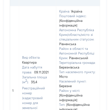
ОЦІ
Країна:
Україна
Поштовий індекс:
[Конфіденційна
інформація]
Автономна Республіка
Крим/область/місто зі
спеціальним статусом:
Рівненська
Район в області та
Автономній Республіці
Вид об'єкта:
Крим:
Рівненський
Квартира
Територіальна громада:
Дата набуття
Березнівська
Тип населеного пункту:
права:
09.11.2021
Місто
Загальна площа
2
Населений пункт:
(м
):
35,4
Березне
[Не
Реєстраційний
1
Район у місті:
заст
номер
[Конфіденційна
(кадастровий
інформація]
номер для
Тип:
[Конфіденційна
земельної
інформація]