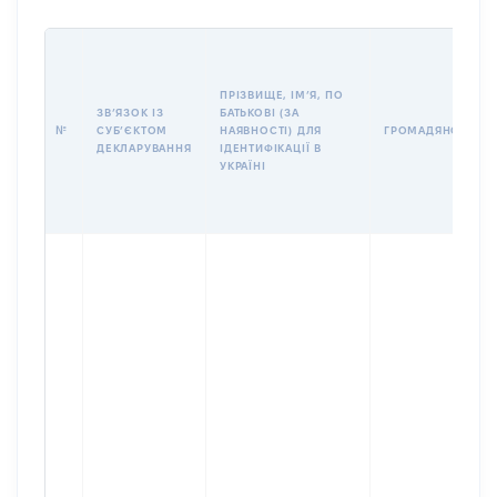
ПРІЗВИЩЕ, ІМʼЯ, ПО
ЗВʼЯЗОК ІЗ
БАТЬКОВІ (ЗА
№
СУБʼЄКТОМ
НАЯВНОСТІ) ДЛЯ
ГРОМАДЯНСТВО
ДЕКЛАРУВАННЯ
ІДЕНТИФІКАЦІЇ В
УКРАЇНІ