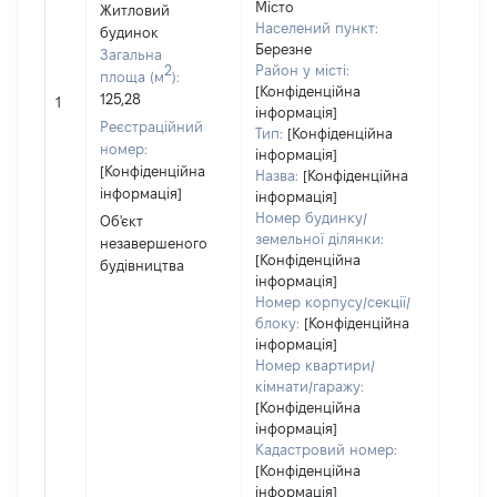
належ
Місто
Житловий
суб'єк
Населений пункт:
будинок
Березне
декла
Загальна
2
Район у місті:
чи чл
площа (м
):
[Конфіденційна
сім'ї н
125,28
1
інформація]
власно
Реєстраційний
Тип:
[Конфіденційна
відпов
номер:
інформація]
Цивіл
[Конфіденційна
Назва:
[Конфіденційна
кодек
інформація]
інформація]
Україн
Номер будинку/
Об'єкт
земельної ділянки:
незавершеного
[Конфіденційна
будівництва
інформація]
Номер корпусу/секції/
блоку:
[Конфіденційна
інформація]
Номер квартири/
кімнати/гаражу:
[Конфіденційна
інформація]
Кадастровий номер:
[Конфіденційна
інформація]