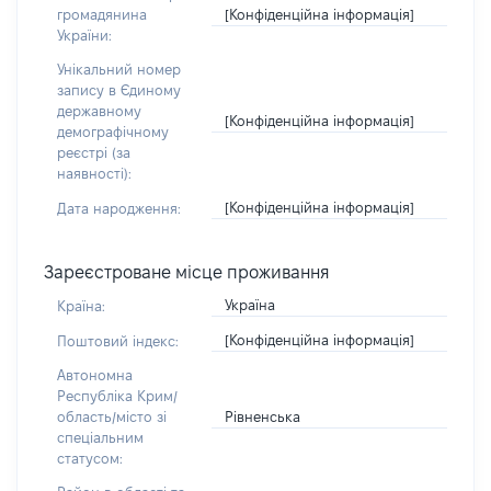
[Конфіденційна інформація]
громадянина
України:
Унікальний номер
запису в Єдиному
державному
[Конфіденційна інформація]
демографічному
реєстрі (за
наявності):
[Конфіденційна інформація]
Дата народження:
Зареєстроване місце проживання
Україна
Країна:
[Конфіденційна інформація]
Поштовий індекс:
Автономна
Республіка Крим/
Рівненська
область/місто зі
спеціальним
статусом: