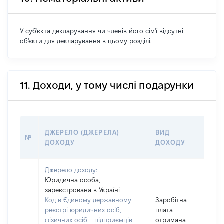
У суб'єкта декларування чи членів його сім'ї відсутні
об'єкти для декларування в цьому розділі.
11. Доходи, у тому числі подарунки
РОЗ
ДЖЕРЕЛО (ДЖЕРЕЛА)
ВИД
№
(ВАР
ДОХОДУ
ДОХОДУ
ГРН
Джерело доходу:
Юридична особа,
зареєстрована в Україні
Код в Єдиному державному
Заробітна
реєстрі юридичних осіб,
плата
фізичних осіб – підприємців
отримана