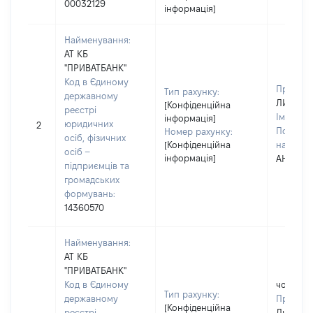
00032129
інформація]
Найменування:
АТ КБ
"ПРИВАТБАНК"
Код в Єдиному
Прізвищ
Тип рахунку:
державному
ЛИСУНО
[Конфіденційна
реєстрі
Ім'я:
ОЛ
інформація]
юридичних
2
По батьк
Номер рахунку:
осіб, фізичних
[Конфіденційна
наявност
осіб –
інформація]
АНДРІЇВ
підприємців та
громадських
формувань:
14360570
Найменування:
АТ КБ
"ПРИВАТБАНК"
Код в Єдиному
чоловік
Тип рахунку:
державному
Прізвищ
[Конфіденційна
реєстрі
Лисуно