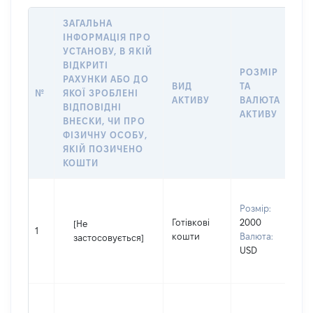
ЗАГАЛЬНА
ІНФОРМАЦІЯ ПРО
УСТАНОВУ, В ЯКІЙ
ВІДКРИТІ
РОЗМІР
І
РАХУНКИ АБО ДО
ВИД
ТА
О
№
ЯКОЇ ЗРОБЛЕНІ
АКТИВУ
ВАЛЮТА
Н
ВІДПОВІДНІ
АКТИВУ
П
ВНЕСКИ, ЧИ ПРО
ФІЗИЧНУ ОСОБУ,
ЯКІЙ ПОЗИЧЕНО
КОШТИ
В
Розмір:
ч
Готівкові
2000
П
[Не
1
кошти
Валюта:
І
застосовується]
USD
П
н
С