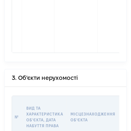
3. Об'єкти нерухомості
ВАР
ВИД ТА
ДАТ
ХАРАКТЕРИСТИКА
МІСЦЕЗНАХОДЖЕННЯ
ПРА
№
ОБʼЄКТА, ДАТА
ОБʼЄКТА
ОС
НАБУТТЯ ПРАВА
ГР