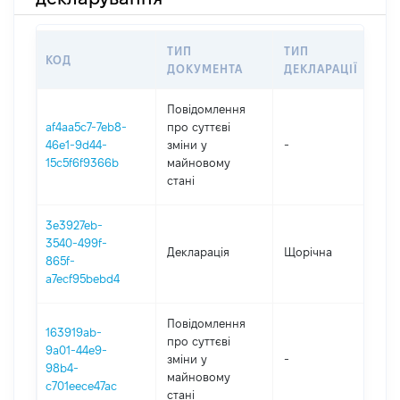
ТИП
ТИП
КОД
ПЕ
ДОКУМЕНТА
ДЕКЛАРАЦІЇ
Повідомлення
af4aa5c7-7eb8-
про суттєві
46e1-9d44-
зміни y
-
20
15c5f6f9366b
майновому
стані
3e3927eb-
3540-499f-
Декларація
Щорічна
20
865f-
a7ecf95bebd4
Повідомлення
163919ab-
про суттєві
9a01-44e9-
зміни y
-
20
98b4-
майновому
c701eece47ac
стані