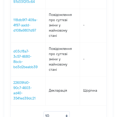
97d33f2f3c64
Повідомлення
118db9f7-409a-
про суттєві
4f97-aadd-
зміни y
-
20
d108e9801d97
майновому
стані
Повідомлення
d03cf8a7-
про суттєві
3c57-4680-
зміни y
-
20
8bcb-
майновому
bd3d2beabb39
стані
22609fd0-
90c7-4603-
Декларація
Щорічна
20
ad40-
3541ed39dc21