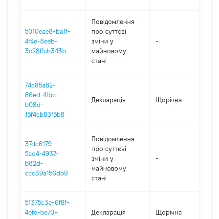
Повідомлення
5010eae8-ba1f-
про суттєві
4f4e-8eeb-
зміни y
-
20
3c28ffcb343b
майновому
стані
74c85a82-
86ed-4fbc-
Декларація
Щорічна
20
b08d-
15f4cb83f5b8
Повідомлення
37dc6179-
про суттєві
5ad4-4937-
зміни y
-
20
b82d-
майновому
ccc39a156db9
стані
51375c3e-6f8f-
4efe-be70-
Декларація
Щорічна
20