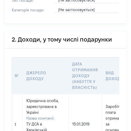
[Не застосовується]
Тип посади:
[Не застосовується]
Категорія посади:
2. Доходи, у тому числі подарунки
ДАТА
ОТРИМАННЯ
ДЖЕРЕЛО
ВИД
№
ДОХОДУ
ДОХОДУ
ДОХОДУ
(НАБУТТЯ У
ВЛАСНІСТЬ)
Юридична особа,
зареєстрована в
Заробітна
Україні
плата
Назва компанії:
отримана
ТУ ДСА в
15.01.2019
за
1
Харківській
основним