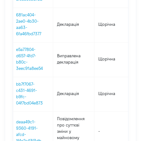
681ac404-
2ae0-4b30-
Декларація
Щорічна
202
aa63-
6fa46fbd7377
e5a77804-
d657-4fd7-
Виправлена
Щорічна
2021
b80c-
декларація
3eec91a8ee54
bb7f7067-
c431-4691-
Декларація
Щорічна
2021
b9fc-
04f7bd04e873
Повідомлення
deaa49c1-
про суттєві
9360-4191-
зміни y
-
202
afcd-
майновому
1f4e2c43f3db