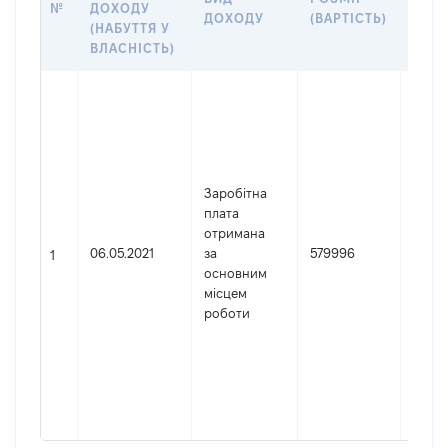
№
ДОХОДУ
ДОХОДУ
(ВАРТІСТЬ)
ПРО
(НАБУТТЯ У
ВЛАСНІСТЬ)
Джер
Юрид
особа
заре
в Укр
Заробітна
Найм
плата
ДП М
отримана
Код 
06.05.2021
за
579996
держ
1
основним
реєст
місцем
юрид
роботи
осіб,
осіб 
підпр
гром
форм
01125