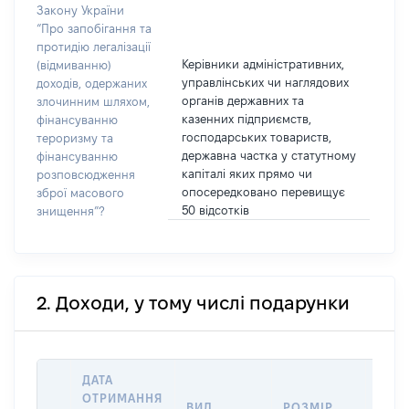
Закону України
“Про запобігання та
протидію легалізації
Керівники адміністративних,
(відмиванню)
управлінських чи наглядових
доходів, одержаних
органів державних та
злочинним шляхом,
казенних підприємств,
фінансуванню
господарських товариств,
тероризму та
державна частка у статутному
фінансуванню
капіталі яких прямо чи
розповсюдження
опосередковано перевищує
зброї масового
50 відсотків
знищення”?
2. Доходи, у тому числі подарунки
ДАТА
ОТРИМАННЯ
ВИД
РОЗМІР
ІНФ