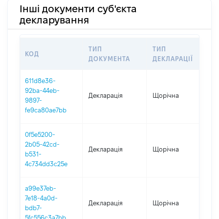
Інші документи суб'єкта
декларування
ТИП
ТИП
КОД
ПЕР
ДОКУМЕНТА
ДЕКЛАРАЦІЇ
611d8e36-
92ba-44eb-
Декларація
Щорічна
202
9897-
fe9ca80ae7bb
0f5e5200-
2b05-42cd-
Декларація
Щорічна
202
b531-
4c734dd3c25e
a99e37eb-
7e18-4a0d-
Декларація
Щорічна
202
bdb7-
5fc556c3a7bb