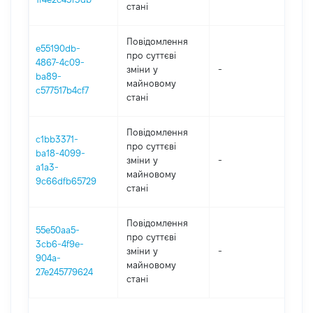
стані
Повідомлення
e55190db-
про суттєві
4867-4c09-
зміни y
-
202
ba89-
майновому
c577517b4cf7
стані
Повідомлення
c1bb3371-
про суттєві
ba18-4099-
зміни y
-
2021
a1a3-
майновому
9c66dfb65729
стані
Повідомлення
55e50aa5-
про суттєві
3cb6-4f9e-
зміни y
-
2021
904a-
майновому
27e245779624
стані