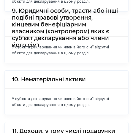
об'єкти для декларування в цьому розділі.
9. Юридичні особи, трасти або інші
подібні правові утворення,
кінцевим бенефіціарним
власником (контролером) яких є
суб’єкт декларування або члени
його сім'ї
У суб'єкта декларування чи членів його сім'ї відсутні
об'єкти для декларування в цьому розділі.
10. Нематеріальні активи
У суб'єкта декларування чи членів його сім'ї відсутні
об'єкти для декларування в цьому розділі.
11. Доходи, у тому числі подарунки