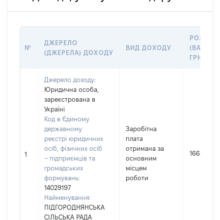
РОЗМІР
ДЖЕРЕЛО
№
ВИД ДОХОДУ
(ВАРТІСТ
(ДЖЕРЕЛА) ДОХОДУ
ГРН
Джерело доходу:
Юридична особа,
зареєстрована в
Україні
Код в Єдиному
державному
Заробітна
реєстрі юридичних
плата
осіб, фізичних осіб
отримана за
166801
1
– підприємців та
основним
громадських
місцем
формувань:
роботи
14029197
Найменування:
ПІДГОРОДНЯНСЬКА
СІЛЬСЬКА РАДА