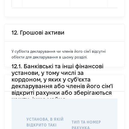
12. Грошові активи
У суб'єкта декларування чи членів його сім'ї відсутні
об'єкти для декларування в цьому розділі.
12.1. Банківські та інші фінансові
установи, у тому числі за
кордоном, у яких у суб'єкта
декларування або членів його сім'ї
відкриті рахунки або зберігаються
кошти, інше майно
ІНФО
ФІЗИ
ЮРИД
УСТАНОВА, В ЯКІЙ
ТИП ТА НОМЕР
ЯКА 
ВІДКРИТО ТАКІ
РАХУНКА,
РОЗП