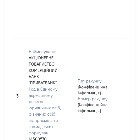
(украї
Банк 
Грибо
00-95
Поль
Юриди
Найменування:
зареє
АКЦІОНЕРНЕ
Україн
ТОВАРИСТВО
Код в
КОМЕРЦІЙНИЙ
держа
БАНК
реєст
Тип рахунку:
"ПРИВАТБАНК"
осіб, 
[Конфіденційна
Код в Єдиному
– підп
інформація]
державному
грома
3
Номер рахунку:
реєстрі
форму
[Конфіденційна
юридичних осіб,
14360
інформація]
фізичних осіб –
Найме
підприємців та
АКЦІ
громадських
ТОВА
формувань:
КОМЕ
14360570
БАНК