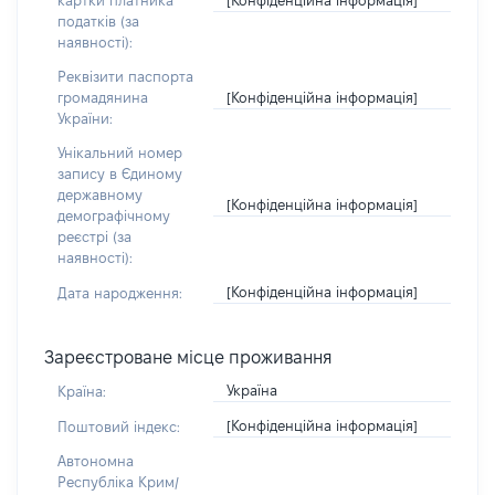
картки платника
податків (за
наявності):
Реквізити паспорта
[Конфіденційна інформація]
громадянина
України:
Унікальний номер
запису в Єдиному
державному
[Конфіденційна інформація]
демографічному
реєстрі (за
наявності):
[Конфіденційна інформація]
Дата народження:
Зареєстроване місце проживання
Україна
Країна:
[Конфіденційна інформація]
Поштовий індекс:
Автономна
Республіка Крим/