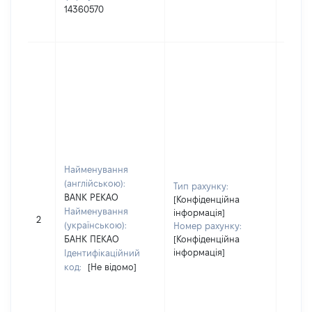
14360570
БАНК
"ПРИВ
Юриди
зареє
корд
Найме
(англі
BANK 
Найме
(украї
Найменування
БАНК
(англійською):
Ідент
Тип рахунку:
BANK PEKAO
код:
[Конфіденційна
Найменування
Місце
інформація]
2
(українською):
(англі
Номер рахунку:
БАНК ПЕКАО
[Конфіденційна
Bank 
інформація]
Ідентифікаційний
Centra
код:
[Не відомо]
Grzyb
00-95
POLA
Місце