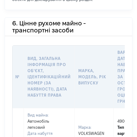
6. Цінне рухоме майно -
транспортні засоби
ВАРТІСТ
ВИД, ЗАГАЛЬНА
ДАТУ
ІНФОРМАЦІЯ ПРО
НАБУТТЯ
ОБʼЄКТ,
МАРКА,
ПРАВА А
№
ІДЕНТИФІКАЦІЙНИЙ
МОДЕЛЬ, РІК
ЗА
НОМЕР (ЗА
ВИПУСКУ
ОСТАНН
НАЯВНОСТІ), ДАТА
ГРОШО
НАБУТТЯ ПРАВА
ОЦІНКОЮ
ГРН
Вид майна:
Автомобіль
49000
легковий
Марка:
Тип
Дата набуття
VOLKSWAGEN
вартості