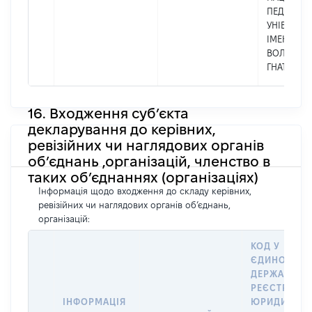
ПЕДАГОГІ
УНІВЕРСИ
ІМЕНІ
ВОЛОДИМ
ГНАТЮКА
16. Входження суб’єкта
декларування до керівних,
ревізійних чи наглядових органів
об’єднань ,організацій, членство в
таких об’єднаннях (організаціях)
Інформація щодо входження до складу керівних,
ревізійних чи наглядових органів об’єднань,
організацій:
КОД У
ЄДИНОМУ
ДЕРЖАВНО
РЕЄСТРІ
ІНФОРМАЦІЯ
ЮРИДИЧНИ