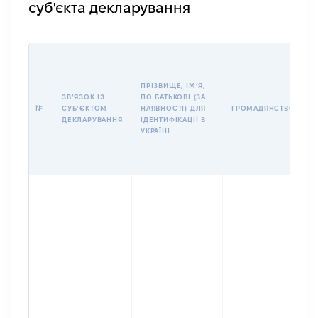
суб'єкта декларування
П
І
Б
ПРІЗВИЩЕ, ІМʼЯ,
І
ЗВʼЯЗОК ІЗ
ПО БАТЬКОВІ (ЗА
№
СУБʼЄКТОМ
НАЯВНОСТІ) ДЛЯ
ГРОМАДЯНСТВО
У
ДЕКЛАРУВАННЯ
ІДЕНТИФІКАЦІЇ В
Д
УКРАЇНІ