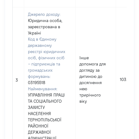
Джерело доходу:
Юридична особа,
зареєстрована в
Україні
Код в Єдиному
державному
реєстрі юридичних
осіб, фізичних осіб
Інше
– підприємців та
допомога для
громадських
догляду за
формувань:
дитиною до
10320
3
03195518
досягнення
Найменування:
нею
УПРАВЛІННЯ ПРАЦІ
трирічного
ТА СОЦІАЛЬНОГО
віку
ЗАХИСТУ
НАСЕЛЕННЯ
ТЕРНОПІЛЬСЬКОЇ
РАЙОННОЇ
ДЕРЖАВНОЇ
АДМІНІСТРАЦІЇ