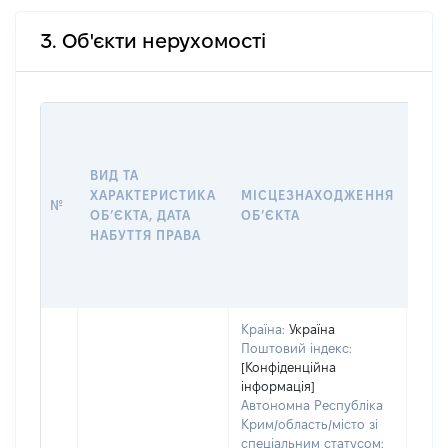
3. Об'єкти нерухомості
ВАР
ДАТ
НАБ
ВИД ТА
ПРА
ХАРАКТЕРИСТИКА
МІСЦЕЗНАХОДЖЕННЯ
№
ЗА
ОБʼЄКТА, ДАТА
ОБʼЄКТА
ОС
НАБУТТЯ ПРАВА
ГР
ОЦІ
ГРН
Країна:
Україна
Поштовий індекс:
[Конфіденційна
інформація]
Автономна Республіка
Крим/область/місто зі
спеціальним статусом: