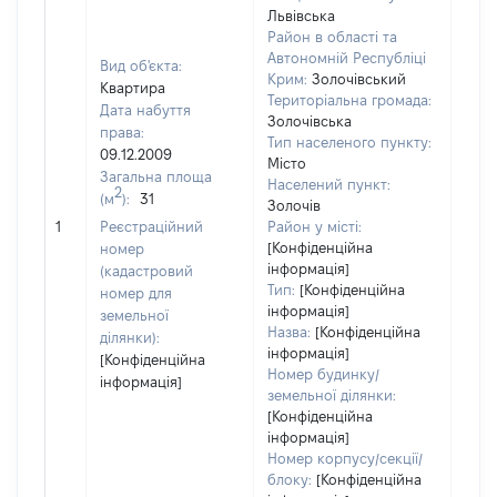
Львівська
Район в області та
Автономній Республіці
Вид об'єкта:
Крим:
Золочівський
Квартира
Територіальна громада:
Дата набуття
Золочівська
права:
Тип населеного пункту:
09.12.2009
Місто
Загальна площа
Населений пункт:
2
(м
):
31
[Член
Золочів
не н
1
Реєстраційний
Район у місті:
інфо
[Конфіденційна
номер
інформація]
(кадастровий
Тип:
[Конфіденційна
номер для
інформація]
земельної
Назва:
[Конфіденційна
ділянки):
інформація]
[Конфіденційна
Номер будинку/
інформація]
земельної ділянки:
[Конфіденційна
інформація]
Номер корпусу/секції/
блоку:
[Конфіденційна