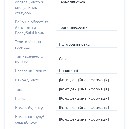
Тернопільська
область/місто зі
спеціальним
статусом:
Район в області та
Тернопільський
Автономній
Республіці Крим:
Територіальна
Підгороднянська
громада:
Тип населеного
Село
пункту:
Почапинці
Населений пункт:
[Конфіденційна інформація]
Район у місті:
[Конфіденційна інформація]
Тип:
[Конфіденційна інформація]
Назва:
[Конфіденційна інформація]
Номер будинку:
Номер корпусу/
[Конфіденційна інформація]
секції/блоку: