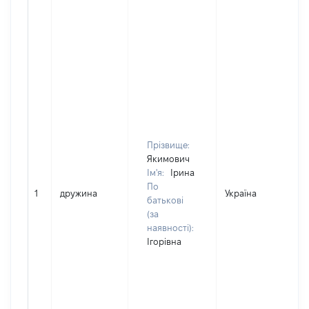
Прізвище:
Якимович
Ім'я:
Ірина
По
1
дружина
Україна
Д
батькові
(за
наявності):
Ігорівна