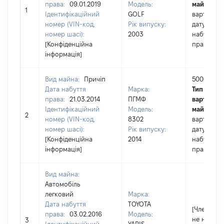
права:
09.01.2019
Модель:
майна:
це
1
Ідентифікаційний
GOLF
вартість н
номер (VIN-код,
Рік випуску:
дату
номер шасі):
2003
набуття
[Конфіденційна
права
інформація]
Вид майна:
Причіп
5000
Дата набуття
Марка:
Тип
права:
21.03.2014
ПГМФ
вартості
Ідентифікаційний
Модель:
майна:
це
2
номер (VIN-код,
8302
вартість н
номер шасі):
Рік випуску:
дату
[Конфіденційна
2014
набуття
інформація]
права
Вид майна:
Автомобіль
легковий
Марка:
Дата набуття
TOYOTA
[Член сім'ї
права:
03.02.2016
Модель:
не надав
3