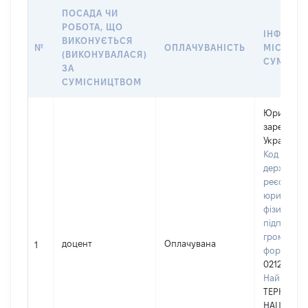
ПОСАДА ЧИ
РОБОТА, ЩО
ІНФОРМА
ВИКОНУЄТЬСЯ
№
ОПЛАЧУВАНІСТЬ
МІСЦЕ Р
(ВИКОНУВАЛАСЯ)
СУМІСН
ЗА
СУМІСНИЦТВОМ
Юридична
зареєстро
Україні
Код в Єди
державно
реєстрі
юридичних
фізичних о
підприємц
громадськ
доцент
Оплачувана
1
формуван
02125544
Найменув
ТЕРНОПІЛ
НАЦІОНА