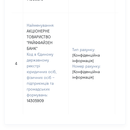
"ПРИВ
Юриди
Найменування:
зареє
АКЦІОНЕРНЕ
Україн
ТОВАРИСТВО
Код в
"РАЙФФАЙЗЕН
держа
БАНК"
реєст
Тип рахунку:
Код в Єдиному
осіб, 
[Конфіденційна
державному
– підп
інформація]
4
реєстрі
грома
Номер рахунку:
юридичних осіб,
[Конфіденційна
форму
інформація]
фізичних осіб –
14305
підприємців та
Найме
громадських
АКЦІ
формувань:
ТОВА
14305909
"РАЙ
БАНК"