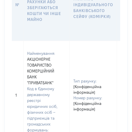
РАХУНКИ АБО
№
ІНДИВІДУАЛЬНОГО
ТАКИ
ЗБЕРІГАЮТЬСЯ
БАНКІВСЬКОГО
АБО 
КОШТИ ЧИ ІНШЕ
СЕЙФУ (КОМІРКИ)
ДО
МАЙНО
ІНДИ
БАНК
СЕЙФ
Юриди
Найменування:
зареє
АКЦІОНЕРНЕ
Україн
ТОВАРИСТВО
Код в
КОМЕРЦІЙНИЙ
держа
БАНК
реєст
Тип рахунку:
"ПРИВАТБАНК"
осіб, 
[Конфіденційна
Код в Єдиному
– підп
інформація]
державному
грома
1
Номер рахунку:
реєстрі
форму
[Конфіденційна
юридичних осіб,
14360
інформація]
фізичних осіб –
Найме
підприємців та
АКЦІ
громадських
ТОВА
формувань:
КОМЕ