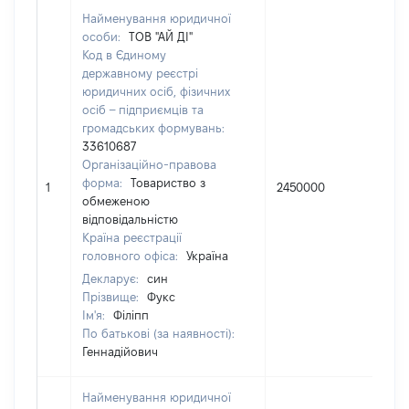
Найменування юридичної
особи:
ТОВ "АЙ ДІ"
Код в Єдиному
державному реєстрі
юридичних осіб, фізичних
осіб – підприємців та
громадських формувань:
33610687
Організаційно-правова
форма:
Товариство з
1
2450000
100
обмеженою
відповідальністю
Країна реєстрації
головного офіса:
Україна
Декларує:
син
Прізвище:
Фукс
Ім'я:
Філіпп
По батькові (за наявності):
Геннадійович
Найменування юридичної