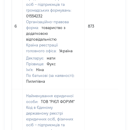
осіб – підприємців та
громадських формувань:
01554232
Організаційно-правова
6
873
0,01
форма:
товариство з
додатковою
відповідальністю
Країна реєстрації
головного офіса:
Україна
Декларує:
мати
Прізвище:
Фукс
Ім'я:
Ніна
По батькові (за наявності):
Пилипівна
Найменування юридичної
особи:
ТОВ "РІЄЛ ФОРУМ"
Код в Єдиному
державному реєстрі
юридичних осіб, фізичних
осіб – підприємців та