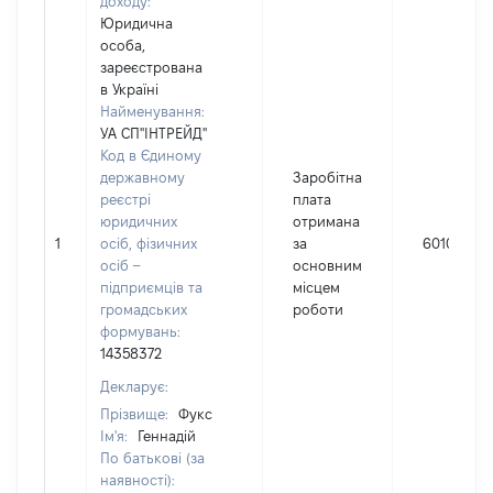
доходу:
Юридична
особа,
зареєстрована
в Україні
Найменування:
УА СП"ІНТРЕЙД"
Код в Єдиному
державному
Заробітна
реєстрі
плата
юридичних
отримана
1
осіб, фізичних
за
60109
осіб –
основним
підприємців та
місцем
громадських
роботи
формувань:
14358372
Декларує:
Прізвище:
Фукс
Ім'я:
Геннадій
По батькові (за
наявності):