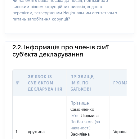
Чи належить Ваша посада до посад, пов'язаних з
високим рівнем корупційних ризиків, згідно з
переліком, затвердженим Національним агентством з
питань запобігання корупції?
2.2. Інформація про членів сім'ї
суб'єкта декларування
ЗВ'ЯЗОК ІЗ
ПРІЗВИЩЕ,
№
СУБ'ЄКТОМ
ІМ'Я, ПО
ГРОМАДЯН
ДЕКЛАРУВАННЯ
БАТЬКОВІ
Прізвище:
Самойленко
Ім'я:
Людмила
По батькові (за
наявності):
1
дружина
Україна
Василівна