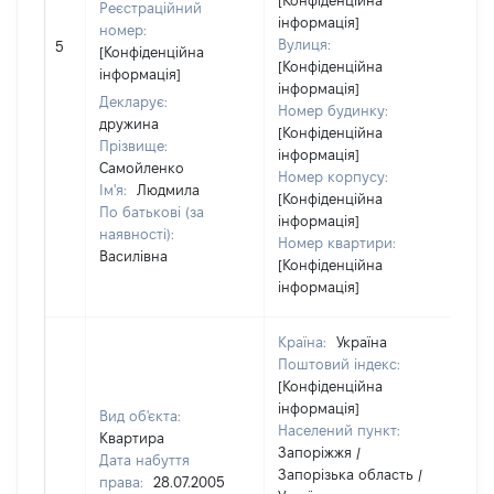
[Конфіденційна
Реєстраційний
інформація]
номер:
Вулиця:
5
73
[Конфіденційна
[Конфіденційна
інформація]
інформація]
Декларує:
Номер будинку:
дружина
[Конфіденційна
Прізвище:
інформація]
Самойленко
Номер корпусу:
Ім'я:
Людмила
[Конфіденційна
По батькові (за
інформація]
наявності):
Номер квартири:
Василівна
[Конфіденційна
інформація]
Країна:
Україна
Поштовий індекс:
[Конфіденційна
інформація]
Вид об'єкта:
Населений пункт:
Квартира
Запоріжжя /
Дата набуття
Запорізька область /
права:
28.07.2005