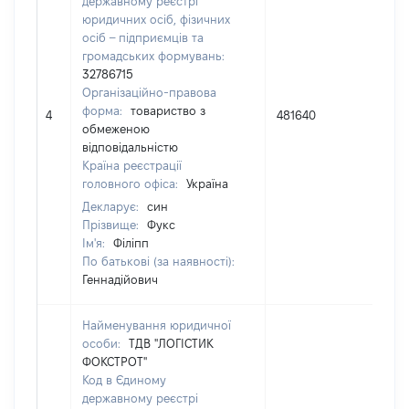
державному реєстрі
юридичних осіб, фізичних
осіб – підприємців та
громадських формувань:
32786715
Організаційно-правова
форма:
товариство з
4
481640
20
обмеженою
відповідальністю
Країна реєстрації
головного офіса:
Україна
Декларує:
син
Прізвище:
Фукс
Ім'я:
Філіпп
По батькові (за наявності):
Геннадійович
Найменування юридичної
особи:
ТДВ "ЛОГІСТИК
ФОКСТРОТ"
Код в Єдиному
державному реєстрі