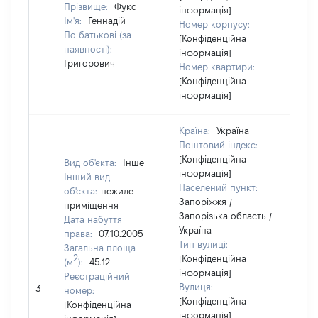
Прізвище:
Фукс
інформація]
Ім'я:
Геннадій
Номер корпусу:
По батькові (за
[Конфіденційна
наявності):
інформація]
Григорович
Номер квартири:
[Конфіденційна
інформація]
Країна:
Україна
Поштовий індекс:
[Конфіденційна
Вид об'єкта:
Інше
інформація]
Інший вид
Населений пункт:
об'єкта:
нежиле
Запоріжжя /
приміщення
Запорізька область /
Дата набуття
Україна
права:
07.10.2005
Тип вулиці:
Загальна площа
2
[Конфіденційна
(м
):
45.12
інформація]
Реєстраційний
Вулиця:
3
56
номер:
[Конфіденційна
[Конфіденційна
інформація]