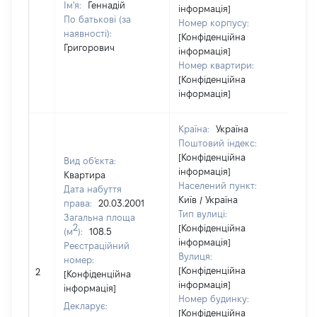
Ім'я:
Геннадій
інформація]
По батькові (за
Номер корпусу:
наявності):
[Конфіденційна
Григорович
інформація]
Номер квартири:
[Конфіденційна
інформація]
Країна:
Україна
Поштовий індекс:
[Конфіденційна
Вид об'єкта:
інформація]
Квартира
Населений пункт:
Дата набуття
Київ / Україна
права:
20.03.2001
Тип вулиці:
Загальна площа
2
[Конфіденційна
(м
):
108.5
інформація]
Реєстраційний
Вулиця:
номер:
[Конфіденційна
2
20
[Конфіденційна
інформація]
інформація]
Номер будинку:
Декларує:
[Конфіденційна