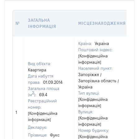
ВА
ЗАГАЛЬНА
№
МІСЦЕЗНАХОДЖЕННЯ
НА
ІНФОРМАЦІЯ
НА
Країна:
Україна
Поштовий індекс:
[Конфіденційна
інформація]
Вид об'єкта:
Населений пункт:
Квартира
Запоріжжя /
Дата набуття
Запорізька область /
права:
01.09.2014
Україна
Загальна площа
2
Тип вулиці:
(м
):
69.4
[Конфіденційна
Реєстраційний
інформація]
номер:
Вулиця:
1
45
[Конфіденційна
[Конфіденційна
інформація]
інформація]
Декларує:
Номер будинку:
Прізвище:
Фукс
[Конфіденційна