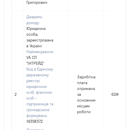
Григорович
Джерело
доходу:
Юридична
особа,
зареєстрована
в Україні
Найменування:
УА СП
"ІНТРЕЙД"
Код в Єдиному
державному
Заробітна
реєстрі
плата
юридичних
отримана
осіб, фізичних
2
за
62409
осіб –
основним
підприємців та
місцем
громадських
роботи
формувань:
14358372