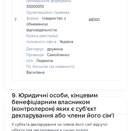
громадських формувань:
35300570
Організаційно-правова
форма:
товариство з
7
44000
100
обмеженою
відповідальністю
Країна реєстрації
головного офіса:
Україна
Декларує:
дружина
Прізвище:
Самойленко
Ім'я:
Людмила
По батькові (за наявності):
Василівна
9. Юридичні особи, кінцевим
бенефіціарним власником
(контролером) яких є суб’єкт
декларування або члени його сім’ї
У суб'єкта декларування чи членів його сім'ї відсутні
об'єкти для декларування в цьому розділі.