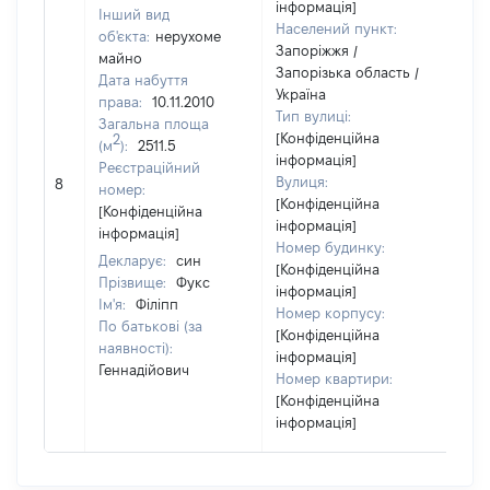
інформація]
Інший вид
Населений пункт:
об'єкта:
нерухоме
Запоріжжя /
майно
Запорізька область /
Дата набуття
Україна
права:
10.11.2010
Тип вулиці:
Загальна площа
[Конфіденційна
2
(м
):
2511.5
інформація]
Реєстраційний
Вулиця:
8
35
номер:
[Конфіденційна
[Конфіденційна
інформація]
інформація]
Номер будинку:
Декларує:
син
[Конфіденційна
Прізвище:
Фукс
інформація]
Ім'я:
Філіпп
Номер корпусу:
По батькові (за
[Конфіденційна
наявності):
інформація]
Геннадійович
Номер квартири:
[Конфіденційна
інформація]