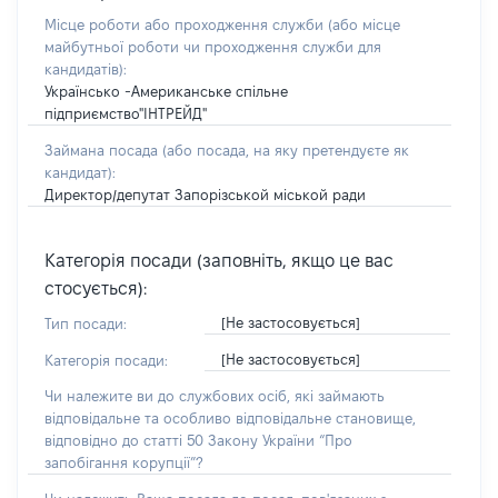
Місце роботи або проходження служби
(або місце
майбутньої роботи чи проходження служби для
кандидатів)
:
Українсько -Американське спільне
підприємство"ІНТРЕЙД"
Займана посада
(або посада, на яку претендуєте як
кандидат)
:
Директор/депутат Запорізськой міськой ради
Категорія посади (заповніть, якщо це вас
стосується):
[Не застосовується]
Тип посади:
[Не застосовується]
Категорія посади:
Чи належите ви до службових осіб, які займають
відповідальне та особливо відповідальне становище,
відповідно до статті 50 Закону України “Про
запобігання корупції”?