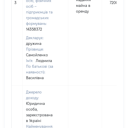
осіб, фізичних
3
72000
майна в
осіб –
оренду
підприємців та
громадських
формувань:
14358372
Декларує:
дружина
Прізвище:
Самойленко
Ім'я:
Людмила
По батькові (за
наявності):
Василівна
Джерело
доходу:
Юридична
особа,
зареєстрована
в Україні
Найменування: