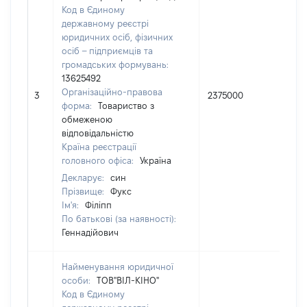
Код в Єдиному
державному реєстрі
юридичних осіб, фізичних
осіб – підприємців та
громадських формувань:
13625492
Організаційно-правова
3
2375000
50
форма:
Товариство з
обмеженою
відповідальністю
Країна реєстрації
головного офіса:
Україна
Декларує:
син
Прізвище:
Фукс
Ім'я:
Філіпп
По батькові (за наявності):
Геннадійович
Найменування юридичної
особи:
ТОВ"ВІЛ-КІНО"
Код в Єдиному