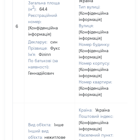
Україна
Загальна площа
Тип вулиці:
2
(м
):
64.4
[Конфіденційна
Реєстраційний
інформація]
номер:
Вулиця:
6
12
[Конфіденційна
[Конфіденційна
інформація]
інформація]
Декларує:
син
Номер будинку:
Прізвище:
Фукс
[Конфіденційна
Ім'я:
Філіпп
інформація]
По батькові (за
Номер корпусу:
наявності):
[Конфіденційна
Геннадійович
інформація]
Номер квартири:
[Конфіденційна
інформація]
Країна:
Україна
Поштовий індекс:
[Конфіденційна
Вид об'єкта:
Інше
інформація]
Інший вид
Населений пункт:
об'єкта:
нежитлове