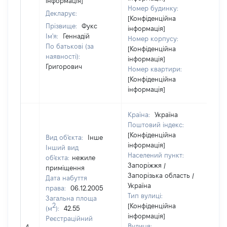
інформація]
Номер будинку:
Декларує:
[Конфіденційна
Прізвище:
Фукс
інформація]
Ім'я:
Геннадій
Номер корпусу:
По батькові (за
[Конфіденційна
наявності):
інформація]
Григорович
Номер квартири:
[Конфіденційна
інформація]
Країна:
Україна
Поштовий індекс:
[Конфіденційна
Вид об'єкта:
Інше
інформація]
Інший вид
Населений пункт:
об'єкта:
нежиле
Запоріжжя /
приміщення
Запорізька область /
Дата набуття
Україна
права:
06.12.2005
Тип вулиці:
Загальна площа
2
[Конфіденційна
(м
):
42.55
інформація]
Реєстраційний
Вулиця: