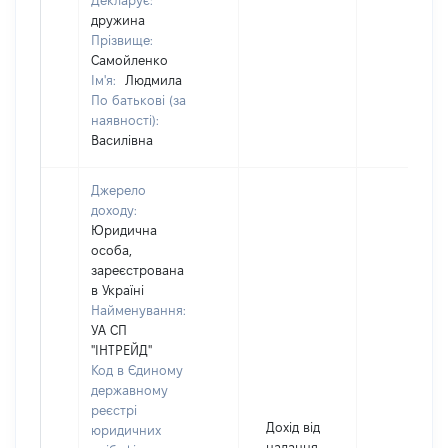
Декларує:
дружина
Прізвище:
Самойленко
Ім'я:
Людмила
По батькові (за
наявності):
Василівна
Джерело
доходу:
Юридична
особа,
зареєстрована
в Україні
Найменування:
УА СП
"ІНТРЕЙД"
Код в Єдиному
державному
реєстрі
Дохід від
юридичних
надання