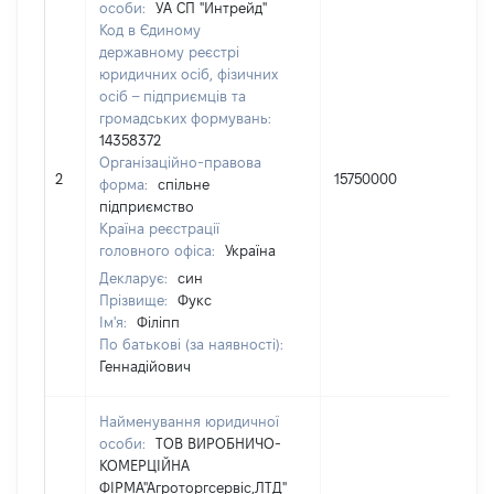
особи:
УА СП "Интрейд"
Код в Єдиному
державному реєстрі
юридичних осіб, фізичних
осіб – підприємців та
громадських формувань:
14358372
Організаційно-правова
2
15750000
50
форма:
спільне
підприємство
Країна реєстрації
головного офіса:
Україна
Декларує:
син
Прізвище:
Фукс
Ім'я:
Філіпп
По батькові (за наявності):
Геннадійович
Найменування юридичної
особи:
ТОВ ВИРОБНИЧО-
КОМЕРЦІЙНА
ФІРМА"Агроторгсервіс,ЛТД"