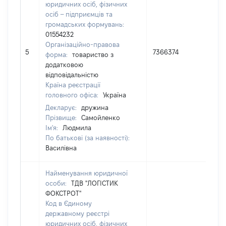
юридичних осіб, фізичних
осіб – підприємців та
громадських формувань:
01554232
Організаційно-правова
5
7366374
97,6
форма:
товариство з
додатковою
відповідальністю
Країна реєстрації
головного офіса:
Україна
Декларує:
дружина
Прізвище:
Самойленко
Ім'я:
Людмила
По батькові (за наявності):
Василівна
Найменування юридичної
особи:
ТДВ "ЛОГІСТИК
ФОКСТРОТ"
Код в Єдиному
державному реєстрі
юридичних осіб, фізичних