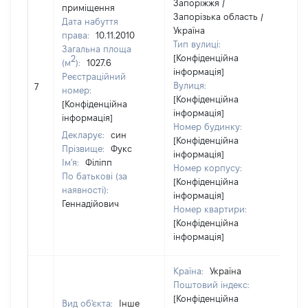
Запоріжжя /
приміщення
Запорізька область /
Дата набуття
Україна
права:
10.11.2010
Тип вулиці:
Загальна площа
[Конфіденційна
2
(м
):
1027.6
інформація]
Реєстраційний
Вулиця:
7
15
номер:
[Конфіденційна
[Конфіденційна
інформація]
інформація]
Номер будинку:
Декларує:
син
[Конфіденційна
Прізвище:
Фукс
інформація]
Ім'я:
Філіпп
Номер корпусу:
По батькові (за
[Конфіденційна
наявності):
інформація]
Геннадійович
Номер квартири:
[Конфіденційна
інформація]
Країна:
Україна
Поштовий індекс:
[Конфіденційна
Вид об'єкта:
Інше