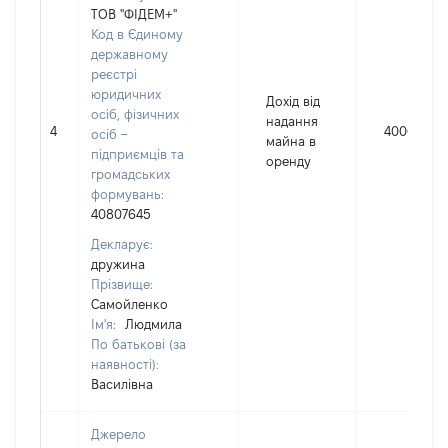
ТОВ "ФІДЕМ+"
Код в Єдиному
державному
реєстрі
юридичних
Дохід від
осіб, фізичних
надання
4
40000
осіб –
майна в
підприємців та
оренду
громадських
формувань:
40807645
Декларує:
дружина
Прізвище:
Самойленко
Ім'я:
Людмила
По батькові (за
наявності):
Василівна
Джерело