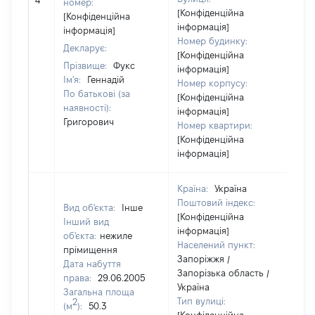
4
18
номер:
[Конфіденційна
[Конфіденційна
інформація]
інформація]
Номер будинку:
Декларує:
[Конфіденційна
Прізвище:
Фукс
інформація]
Ім'я:
Геннадій
Номер корпусу:
По батькові (за
[Конфіденційна
наявності):
інформація]
Григорович
Номер квартири:
[Конфіденційна
інформація]
Країна:
Україна
Поштовий індекс:
Вид об'єкта:
Інше
[Конфіденційна
Інший вид
інформація]
об'єкта:
нежиле
Населений пункт:
прімищення
Запоріжжя /
Дата набуття
Запорізька область /
права:
29.06.2005
Україна
Загальна площа
Тип вулиці:
2
(м
):
50.3