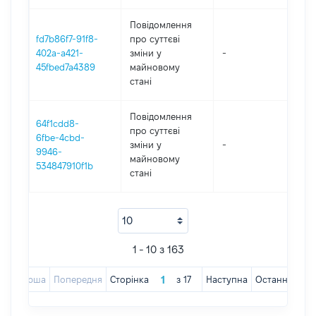
Повідомлення
fd7b86f7-91f8-
про суттєві
402a-a421-
зміни y
-
202
45fbed7a4389
майновому
стані
Повідомлення
64f1cdd8-
про суттєві
6fbe-4cbd-
зміни y
-
202
9946-
майновому
534847910f1b
стані
1 - 10 з 163
Перша
Попередня
Сторінка
з
17
Наступна
Остання