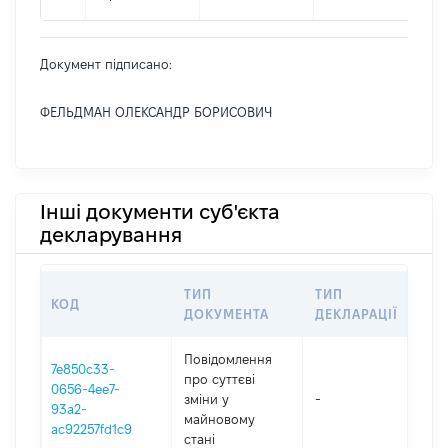
Документ підписано:
ФЕЛЬДМАН ОЛЕКСАНДР БОРИСОВИЧ
Інші документи суб'єкта
декларування
ТИП
ТИП
КОД
ПЕ
ДОКУМЕНТА
ДЕКЛАРАЦІЇ
Повідомлення
7e850c33-
про суттєві
0656-4ee7-
зміни y
-
202
93a2-
майновому
ac92257fd1c9
стані