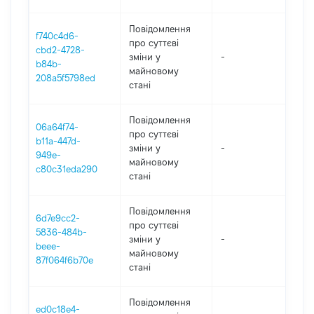
Повідомлення
f740c4d6-
про суттєві
cbd2-4728-
зміни y
-
202
b84b-
майновому
208a5f5798ed
стані
Повідомлення
06a64f74-
про суттєві
b11a-447d-
зміни y
-
202
949e-
майновому
c80c31eda290
стані
Повідомлення
6d7e9cc2-
про суттєві
5836-484b-
зміни y
-
202
beee-
майновому
87f064f6b70e
стані
Повідомлення
ed0c18e4-