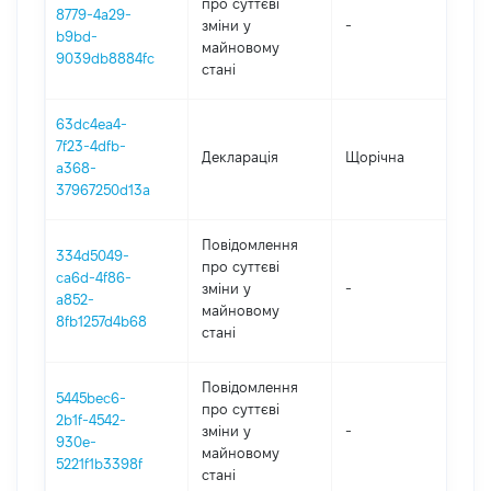
про суттєві
8779-4a29-
зміни y
-
202
b9bd-
майновому
9039db8884fc
стані
63dc4ea4-
7f23-4dfb-
Декларація
Щорічна
202
a368-
37967250d13a
Повідомлення
334d5049-
про суттєві
ca6d-4f86-
зміни y
-
202
a852-
майновому
8fb1257d4b68
стані
Повідомлення
5445bec6-
про суттєві
2b1f-4542-
зміни y
-
202
930e-
майновому
5221f1b3398f
стані