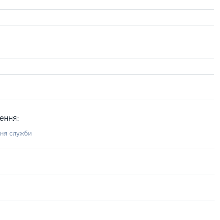
ення:
ння служби