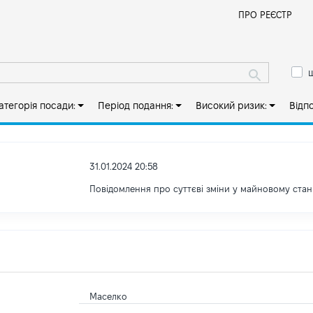
Й
ПРО РЕЄСТР
ш
атегорія посади:
Період подання:
Високий ризик:
Відп
31.01.2024 20:58
Повідомлення про суттєві зміни у майновому стан
Маселко