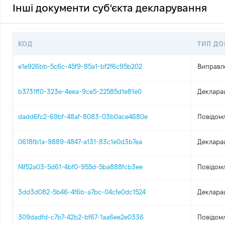
Інші документи суб'єкта декларування
КОД
ТИП ДО
e1e926bb-5c6c-45f9-85a1-bf2f6c95b202
Виправл
b3731ff0-323e-4eea-9ce5-22585d1e81e0
Деклара
dadd6fc2-69bf-48af-8083-03b0ace4680e
Повідомл
0618fb1a-9889-4847-a131-83c1e0d3b7ea
Деклара
f4f52a03-5d61-4bf0-955d-5ba888fcb3ee
Повідомл
3dd3d082-5b46-4f6b-a7bc-04cfe0dc1524
Деклара
309dadfd-c7b7-42b2-bf67-1aa6ee2e0336
Повідомл