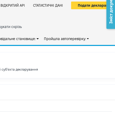
Зміст документа
Подати декларацію
ВІДКРИТИЙ АРІ
СТАТИСТИЧНІ ДАНІ
укати скрізь
овідальне становище:
Пройшла автоперевірку:
і субʼєкта декларування