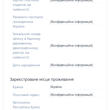
картки платника
податків (за
наявності):
Реквізити паспорта
[Конфіденційна інформація]
громадянина
України:
Унікальний номер
запису в Єдиному
державному
[Конфіденційна інформація]
демографічному
реєстрі (за
наявності):
[Конфіденційна інформація]
Дата народження:
Зареєстроване місце проживання
Україна
Країна:
[Конфіденційна інформація]
Поштовий індекс:
Автономна
Республіка Крим/