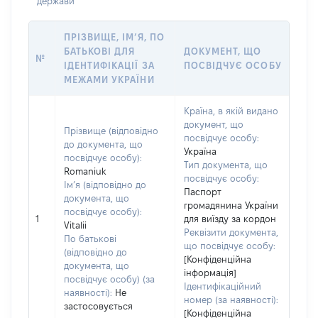
держави
ПРІЗВИЩЕ, ІМ’Я, ПО
БАТЬКОВІ ДЛЯ
ДОКУМЕНТ, ЩО
№
ІДЕНТИФІКАЦІЇ ЗА
ПОСВІДЧУЄ ОСОБУ
МЕЖАМИ УКРАЇНИ
Країна, в якій видано
документ, що
Прізвище (відповідно
посвідчує особу:
до документа, що
Україна
посвідчує особу):
Тип документа, що
Romaniuk
посвідчує особу:
Ім’я (відповідно до
Паспорт
документа, що
громадянина України
посвідчує особу):
1
для виїзду за кордон
Vitalii
Реквізити документа,
По батькові
що посвідчує особу:
(відповідно до
[Конфіденційна
документа, що
інформація]
посвідчує особу) (за
Ідентифікаційний
наявності):
Не
номер (за наявності):
застосовується
[Конфіденційна