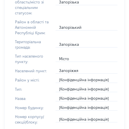
Запорізька
область/місто зі
спеціальним
статусом:
Район в області та
Запорізький
Автономній
Республіці Крим:
Територіальна
Запорізька
громада:
Тип населеного
Місто
пункту:
Запоріжжя
Населений пункт:
[Конфіденційна інформація]
Район у місті:
[Конфіденційна інформація]
Тип:
[Конфіденційна інформація]
Назва:
[Конфіденційна інформація]
Номер будинку:
Номер корпусу/
[Конфіденційна інформація]
секції/блоку: