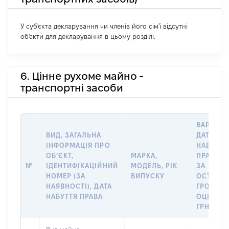
У суб'єкта декларування чи членів його сім'ї відсутні
об'єкти для декларування в цьому розділі.
6. Цінне рухоме майно -
транспортні засоби
ВАРТІСТ
ВИД, ЗАГАЛЬНА
ДАТУ
ІНФОРМАЦІЯ ПРО
НАБУТТЯ
ОБʼЄКТ,
МАРКА,
ПРАВА А
№
ІДЕНТИФІКАЦІЙНИЙ
МОДЕЛЬ, РІК
ЗА
НОМЕР (ЗА
ВИПУСКУ
ОСТАНН
НАЯВНОСТІ), ДАТА
ГРОШО
НАБУТТЯ ПРАВА
ОЦІНКОЮ
ГРН