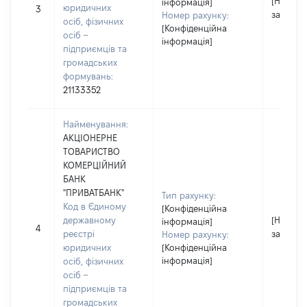
[Не
інформація]
юридичних
3
застосо
Номер рахунку:
осіб, фізичних
[Конфіденційна
осіб –
інформація]
підприємців та
громадських
формувань:
21133352
Найменування:
АКЦІОНЕРНЕ
ТОВАРИСТВО
КОМЕРЦІЙНИЙ
БАНК
"ПРИВАТБАНК"
Тип рахунку:
Код в Єдиному
[Конфіденційна
державному
[Не
інформація]
4
реєстрі
застосо
Номер рахунку:
юридичних
[Конфіденційна
інформація]
осіб, фізичних
осіб –
підприємців та
громадських