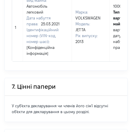
Вид майна:
Автомобіль
100000
легковий
Марка:
Тип
Дата набуття
VOLKSWAGEN
вартості
права:
25.03.2021
Модель:
майна:
це
1
Ідентифікаційний
JETTA
вартість н
номер (VIN-код,
Рік випуску:
дату
номер шасі):
2013
набуття
[Конфіденційна
права
інформація]
7. Цінні папери
У суб'єкта декларування чи членів його сім'ї відсутні
об'єкти для декларування в цьому розділі.