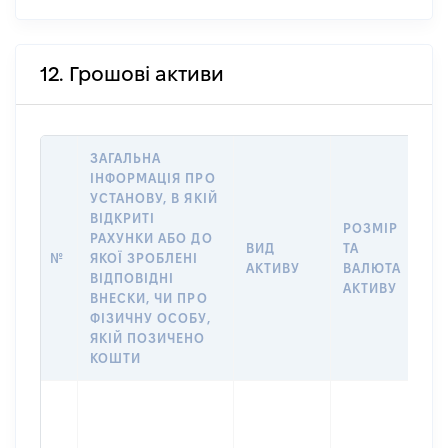
12. Грошові активи
ЗАГАЛЬНА
ІНФОРМАЦІЯ ПРО
УСТАНОВУ, В ЯКІЙ
ВІДКРИТІ
РОЗМІР
І
РАХУНКИ АБО ДО
ВИД
ТА
О
№
ЯКОЇ ЗРОБЛЕНІ
АКТИВУ
ВАЛЮТА
Н
ВІДПОВІДНІ
АКТИВУ
П
ВНЕСКИ, ЧИ ПРО
ФІЗИЧНУ ОСОБУ,
ЯКІЙ ПОЗИЧЕНО
КОШТИ
С
в
П