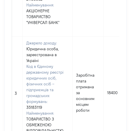
Найменування:
АКЦІОНЕРНЕ
ТОВАРИСТВО
"УНІВЕРСАЛ БАНК"
Джерело доходу:
Юридична особа,
зареєстрована в
Україні
Код в Єдиному
державному реєстрі
Заробітна
юридичних осіб,
плата
фізичних осіб –
отримана
підприємців та
за
18400
3
громадських
основним
формувань:
місцем
35183119
роботи
Найменування:
ТОВАРИСТВО З
ОБМЕЖЕНОЮ
ВІДПОВІДАЛЬНІСТЮ