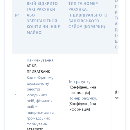
ОСОБУ,
ЯКІЙ ВІДКРИТО
ТИП ТА НОМЕР
ПРАВО
ТАКІ РАХУНКИ
РАХУНКА,
РОЗПО
№
АБО
ІНДИВІДУАЛЬНОГО
ТАКИМ
ЗБЕРІГАЮТЬСЯ
БАНКІВСЬКОГО
АБО М
КОШТИ ЧИ ІНШЕ
СЕЙФУ (КОМІРКИ)
ДО
МАЙНО
ІНДИВ
БАНКІ
СЕЙФУ 
Найменування:
АТ КБ
ПРИВАТБАНК
Код в Єдиному
Тип рахунку:
державному
[Конфіденційна
реєстрі
[Не
інформація]
юридичних
1
застосо
Номер рахунку:
осіб, фізичних
[Конфіденційна
осіб –
інформація]
підприємців та
громадських
формувань:
14360570