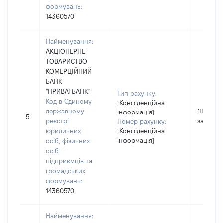
формувань:
14360570
Найменування:
АКЦІОНЕРНЕ
ТОВАРИСТВО
КОМЕРЦІЙНИЙ
БАНК
"ПРИВАТБАНК"
Тип рахунку:
Код в Єдиному
[Конфіденційна
державному
[Не
інформація]
5
реєстрі
застосо
Номер рахунку:
юридичних
[Конфіденційна
інформація]
осіб, фізичних
осіб –
підприємців та
громадських
формувань:
14360570
Найменування: