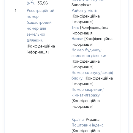
варт
2
(м
):
33,96
Запоріжжя
обʼє
1
Реєстраційний
Район у місті:
варт
[Конфіденційна
номер
дату
інформація]
(кадастровий
набу
Тип:
[Конфіденційна
номер для
пра
інформація]
земельної
Назва:
[Конфіденційна
ділянки):
інформація]
[Конфіденційна
Номер будинку/
інформація]
земельної ділянки:
[Конфіденційна
інформація]
Номер корпусу/секції/
блоку:
[Конфіденційна
інформація]
Номер квартири/
кімнати/гаражу:
[Конфіденційна
інформація]
Країна:
Україна
Поштовий індекс:
[Конфіденційна