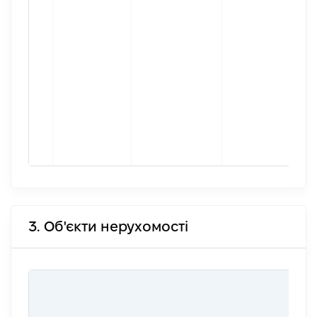
3. Об'єкти нерухомості
ВАР
ДАТ
НАБ