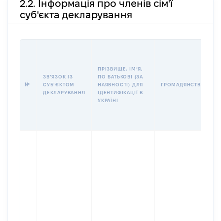
2.2. Інформація про членів сім'ї
суб'єкта декларування
П
І
Б
ПРІЗВИЩЕ, ІМʼЯ,
І
ЗВʼЯЗОК ІЗ
ПО БАТЬКОВІ (ЗА
№
СУБʼЄКТОМ
НАЯВНОСТІ) ДЛЯ
ГРОМАДЯНСТВО
У
ДЕКЛАРУВАННЯ
ІДЕНТИФІКАЦІЇ В
Д
УКРАЇНІ