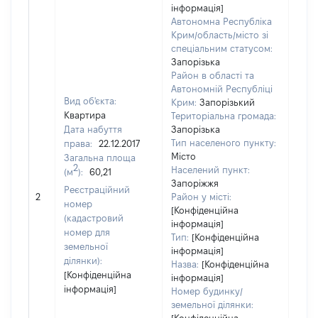
інформація]
Автономна Республіка
Крим/область/місто зі
спеціальним статусом:
Запорізька
Район в області та
Автономній Республіці
Вид об'єкта:
Крим:
Запорізький
Квартира
Територіальна громада:
Дата набуття
Запорізька
Тип населеного пункту:
права:
22.12.2017
4961
Місто
Загальна площа
Тип
2
Населений пункт:
(м
):
60,21
варт
Запоріжжя
обʼє
Реєстраційний
2
Район у місті:
варт
номер
[Конфіденційна
дату
(кадастровий
інформація]
набу
номер для
Тип:
[Конфіденційна
пра
земельної
інформація]
ділянки):
Назва:
[Конфіденційна
[Конфіденційна
інформація]
інформація]
Номер будинку/
земельної ділянки: