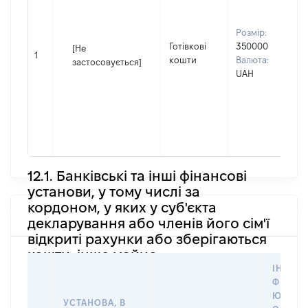
І
П
Розмір:
н
Готівкові
350000
[Не
1
С
кошти
Валюта:
застосовується]
в
UAH
д
П
І
П
н
12.1. Банківські та інші фінансові
установи, у тому числі за
кордоном, у яких у суб'єкта
декларування або членів його сім'ї
відкриті рахунки або зберігаються
кошти, інше майно
ІНФОР
ФІЗИЧ
ЮРИДИ
УСТАНОВА, В