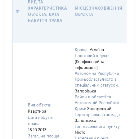
ВИД ТА
ПРА
ХАРАКТЕРИСТИКА
МІСЦЕЗНАХОДЖЕННЯ
№
ЗА
ОБʼЄКТА, ДАТА
ОБʼЄКТА
ОС
НАБУТТЯ ПРАВА
ГР
ОЦІ
ГРН
Країна:
Україна
Поштовий індекс:
[Конфіденційна
інформація]
Автономна Республіка
Крим/область/місто зі
спеціальним статусом:
Запорізька
Район в області та
Автономній Республіці
Вид об'єкта:
Крим:
Запорізький
Квартира
Територіальна громада:
Дата набуття
Запорізька
права:
Тип населеного пункту:
252
18.10.2013
Місто
Тип
Загальна площа
Населений пункт: