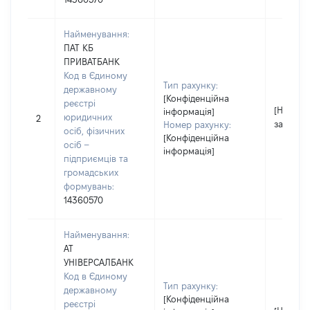
Найменування:
ПАТ КБ
ПРИВАТБАНК
Код в Єдиному
Тип рахунку:
державному
[Конфіденційна
реєстрі
[Не
інформація]
юридичних
2
застосо
Номер рахунку:
осіб, фізичних
[Конфіденційна
осіб –
інформація]
підприємців та
громадських
формувань:
14360570
Найменування:
АТ
УНІВЕРСАЛБАНК
Код в Єдиному
Тип рахунку:
державному
[Конфіденційна
реєстрі