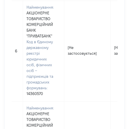
Найменування:
АКЦІОНЕРНЕ
ТОВАРИСТВО
КОМЕРЦІЙНИЙ
БАНК
"ПРИВАТБАНК"
Код в Єдиному
державному
[Не
[Не
6
реєстрі
застосовується]
застосо
юридичних
осіб, фізичних
осіб –
підприємців та
громадських
формувань:
14360570
Найменування:
АКЦІОНЕРНЕ
ТОВАРИСТВО
КОМЕРЦІЙНИЙ