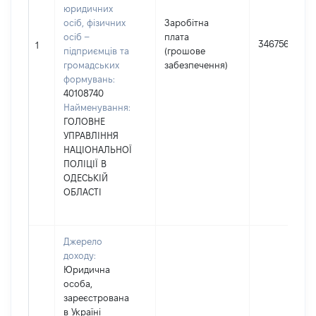
юридичних
осіб, фізичних
Заробітна
осіб –
плата
346756
1
підприємців та
(грошове
громадських
забезпечення)
формувань:
40108740
Найменування:
ГОЛОВНЕ
УПРАВЛІННЯ
НАЦІОНАЛЬНОЇ
ПОЛІЦІЇ В
ОДЕСЬКІЙ
ОБЛАСТІ
Джерело
доходу:
Юридична
особа,
зареєстрована
в Україні