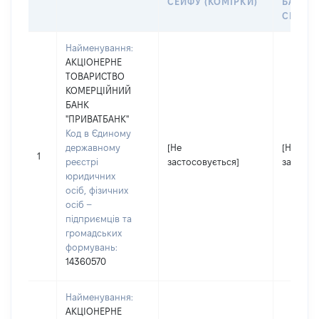
СЕЙФУ (КОМІРКИ)
БАНКІ
СЕЙФУ 
Найменування:
АКЦІОНЕРНЕ
ТОВАРИСТВО
КОМЕРЦІЙНИЙ
БАНК
"ПРИВАТБАНК"
Код в Єдиному
державному
[Не
[Не
1
реєстрі
застосовується]
застосо
юридичних
осіб, фізичних
осіб –
підприємців та
громадських
формувань:
14360570
Найменування:
АКЦІОНЕРНЕ