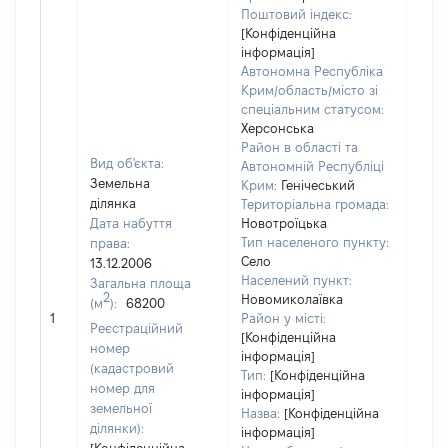
Поштовий індекс:
[Конфіденційна
інформація]
Автономна Республіка
Крим/область/місто зі
спеціальним статусом:
Херсонська
Район в області та
Вид об'єкта:
Автономній Республіці
Земельна
Крим:
Генічеський
ділянка
Територіальна громада:
Дата набуття
Новотроїцька
Тип населеного пункту:
права:
Село
13.12.2006
Населений пункт:
Загальна площа
2
Новомиколаївка
(м
):
68200
[Не
1
Район у місті:
заст
Реєстраційний
[Конфіденційна
номер
інформація]
(кадастровий
Тип:
[Конфіденційна
номер для
інформація]
земельної
Назва:
[Конфіденційна
ділянки):
інформація]