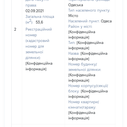
Одеська
права:
Тип населеного пункту:
02.09.2021
Місто
Загальна площа
816
2
Населений пункт:
Одеса
(м
):
53,6
Тип 
Район у місті:
обʼє
2
Реєстраційний
[Конфіденційна
варт
номер
інформація]
набу
(кадастровий
Тип:
[Конфіденційна
номер для
інформація]
земельної
Назва:
[Конфіденційна
ділянки):
інформація]
[Конфіденційна
Номер будинку/
інформація]
земельної ділянки:
[Конфіденційна
інформація]
Номер корпусу/секції/
блоку:
[Конфіденційна
інформація]
Номер квартири/
кімнати/гаражу:
[Конфіденційна
інформація]