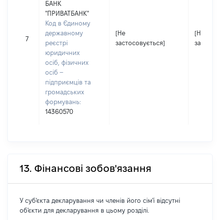
БАНК
"ПРИВАТБАНК"
Код в Єдиному
державному
[Не
[Не
7
реєстрі
застосовується]
застосо
юридичних
осіб, фізичних
осіб –
підприємців та
громадських
формувань:
14360570
13. Фінансові зобов'язання
У суб'єкта декларування чи членів його сім'ї відсутні
об'єкти для декларування в цьому розділі.