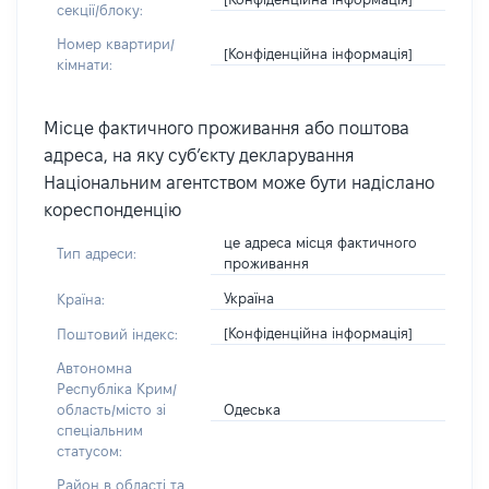
секції/блоку:
Номер квартири/
[Конфіденційна інформація]
кімнати:
Місце фактичного проживання або поштова
адреса, на яку суб’єкту декларування
Національним агентством може бути надіслано
кореспонденцію
це адреса місця фактичного
Тип адреси:
проживання
Україна
Країна:
[Конфіденційна інформація]
Поштовий індекс:
Автономна
Республіка Крим/
Одеська
область/місто зі
спеціальним
статусом:
Район в області та