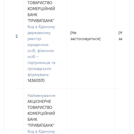
ТОВАРИСТВО
КОМЕРЦІЙНИЙ
БАНК
"ПРИВАТБАНК"
Код в Єдиному
державному
[Не
[Не
2
реєстрі
застосовується]
застосо
юридичних
осіб, фізичних
осіб –
підприємців та
громадських
формувань:
14360570
Найменування:
АКЦІОНЕРНЕ
ТОВАРИСТВО
КОМЕРЦІЙНИЙ
БАНК
"ПРИВАТБАНК"
Код в Єдиному