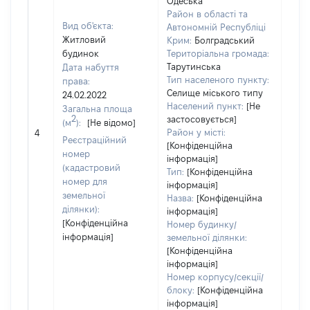
Одеська
Район в області та
Вид об'єкта:
Автономній Республіці
Житловий
Крим:
Болградський
будинок
Територіальна громада:
Тарутинська
Дата набуття
Тип населеного пункту:
права:
Селище міського типу
24.02.2022
Населений пункт:
[Не
Загальна площа
2
застосовується]
(м
):
[Не відомо]
[Не 
Район у місті:
4
Реєстраційний
[Конфіденційна
номер
інформація]
(кадастровий
Тип:
[Конфіденційна
номер для
інформація]
земельної
Назва:
[Конфіденційна
ділянки):
інформація]
[Конфіденційна
Номер будинку/
інформація]
земельної ділянки:
[Конфіденційна
інформація]
Номер корпусу/секції/
блоку:
[Конфіденційна
інформація]