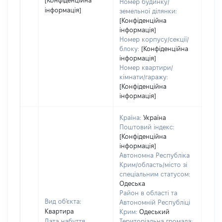
[Конфіденційна
Номер будинку/
інформація]
земельної ділянки:
[Конфіденційна
інформація]
Номер корпусу/секції/
блоку:
[Конфіденційна
інформація]
Номер квартири/
кімнати/гаражу:
[Конфіденційна
інформація]
Країна:
Україна
Поштовий індекс:
[Конфіденційна
інформація]
Автономна Республіка
Крим/область/місто зі
спеціальним статусом:
Одеська
Район в області та
Вид об'єкта:
Автономній Республіці
Квартира
Крим:
Одеський
Дата набуття
Територіальна громада: