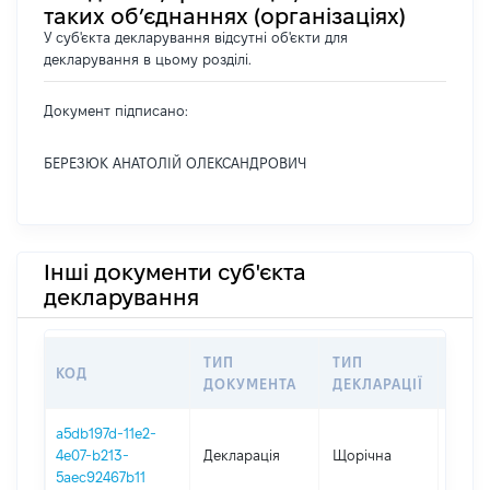
таких об’єднаннях (організаціях)
У суб'єкта декларування відсутні об'єкти для
декларування в цьому розділі.
Документ підписано:
БЕРЕЗЮК АНАТОЛІЙ ОЛЕКСАНДРОВИЧ
Інші документи суб'єкта
декларування
ТИП
ТИП
КОД
ПЕР
ДОКУМЕНТА
ДЕКЛАРАЦІЇ
a5db197d-11e2-
4e07-b213-
Декларація
Щорічна
2025
5aec92467b11