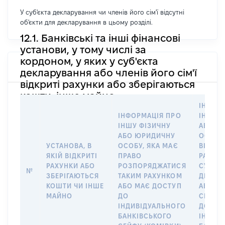
У суб'єкта декларування чи членів його сім'ї відсутні
об'єкти для декларування в цьому розділі.
12.1. Банківські та інші фінансові
установи, у тому числі за
кордоном, у яких у суб'єкта
декларування або членів його сім'ї
відкриті рахунки або зберігаються
кошти, інше майно
ІНФОР
ІНФОРМАЦІЯ ПРО
ІНШУ 
ІНШУ ФІЗИЧНУ
АБО Ю
АБО ЮРИДИЧНУ
ОСОБУ,
УСТАНОВА, В
ОСОБУ, ЯКА МАЄ
ВІДКР
ЯКІЙ ВІДКРИТІ
ПРАВО
РАХУНО
РАХУНКИ АБО
РОЗПОРЯДЖАТИСЯ
СУБ’ЄК
№
ЗБЕРІГАЮТЬСЯ
ТАКИМ РАХУНКОМ
ДЕКЛА
КОШТИ ЧИ ІНШЕ
АБО МАЄ ДОСТУП
АБО ЧЛ
МАЙНО
ДО
СІМ’Ї 
ІНДИВІДУАЛЬНОГО
ДОГОВ
БАНКІВСЬКОГО
ІНДИВ