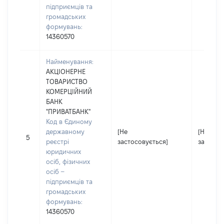
підприємців та
громадських
формувань:
14360570
Найменування:
АКЦІОНЕРНЕ
ТОВАРИСТВО
КОМЕРЦІЙНИЙ
БАНК
"ПРИВАТБАНК"
Код в Єдиному
державному
[Не
[Не
5
реєстрі
застосовується]
застосо
юридичних
осіб, фізичних
осіб –
підприємців та
громадських
формувань:
14360570