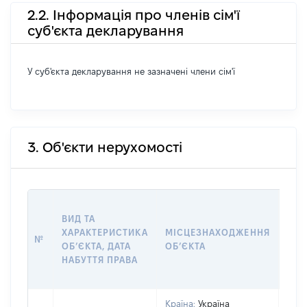
2.2. Інформація про членів сім'ї
суб'єкта декларування
У суб'єкта декларування не зазначені члени сім'ї
3. Об'єкти нерухомості
ВАР
ВИД ТА
ДАТ
ХАРАКТЕРИСТИКА
МІСЦЕЗНАХОДЖЕННЯ
ПРА
№
ОБʼЄКТА, ДАТА
ОБʼЄКТА
ОС
НАБУТТЯ ПРАВА
ГР
ОЦІ
Країна:
Україна