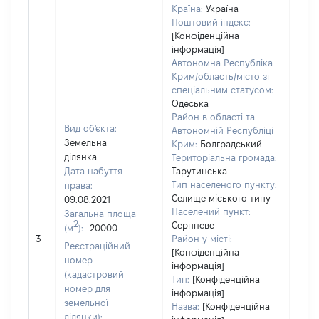
Країна:
Україна
Поштовий індекс:
[Конфіденційна
інформація]
Автономна Республіка
Крим/область/місто зі
спеціальним статусом:
Одеська
Район в області та
Вид об'єкта:
Автономній Республіці
Земельна
Крим:
Болградський
ділянка
Територіальна громада:
Дата набуття
Тарутинська
Тип населеного пункту:
права:
Селище міського типу
09.08.2021
Населений пункт:
Загальна площа
2
Серпневе
(м
):
20000
[Не
3
Район у місті:
заст
Реєстраційний
[Конфіденційна
номер
інформація]
(кадастровий
Тип:
[Конфіденційна
номер для
інформація]
земельної
Назва:
[Конфіденційна
ділянки):