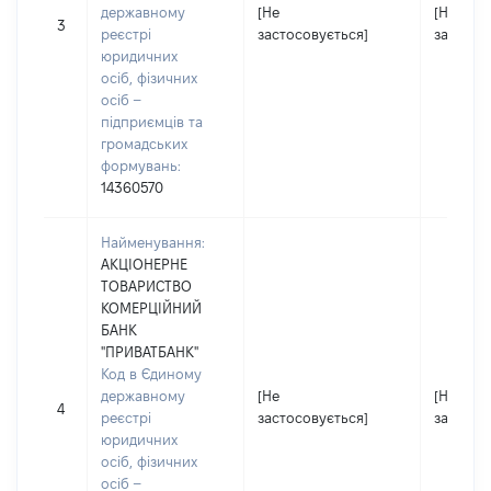
державному
[Не
[Не
3
реєстрі
застосовується]
застосо
юридичних
осіб, фізичних
осіб –
підприємців та
громадських
формувань:
14360570
Найменування:
АКЦІОНЕРНЕ
ТОВАРИСТВО
КОМЕРЦІЙНИЙ
БАНК
"ПРИВАТБАНК"
Код в Єдиному
державному
[Не
[Не
4
реєстрі
застосовується]
застосо
юридичних
осіб, фізичних
осіб –