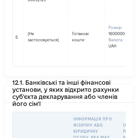
Розмір:
[Не
Готівкові
1600000
5
застосовується]
кошти
Валюта:
UAH
12.1. Банківські та інші фінансові
установи, у яких відкрито рахунки
суб'єкта декларування або членів
його сім'ї
ІНФОРМАЦІЯ ПРО
ФІЗИЧНУ АБО
ІНФОР
ЮРИДИЧНУ
ПРО Ф
ОСОБУ, ЯКА МАЄ
АБО Ю