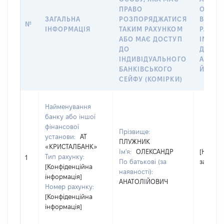
ПРАВО
ОСОБУ
ЗАГАЛЬНА
РОЗПОРЯДЖАТИСЯ
ВІДКР
№
ІНФОРМАЦІЯ
ТАКИМ РАХУНКОМ
РАХУН
АБО МАЄ ДОСТУП
ІМ’Я С
ДО
ДЕКЛА
ІНДИВІДУАЛЬНОГО
АБО Ч
БАНКІВСЬКОГО
ЙОГО С
СЕЙФУ (КОМІРКИ)
Найменування
банку або іншої
фінансової
Прізвище:
установи:
АТ
ПЛУЖНИК
«КРИСТАЛБАНК»
Ім'я:
ОЛЕКСАНДР
[Не
Тип рахунку:
1
По батькові (за
застосо
[Конфіденційна
наявності):
інформація]
АНАТОЛІЙОВИЧ
Номер рахунку:
[Конфіденційна
інформація]