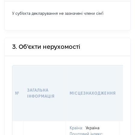
У суб'єкта декларування не зазначені члени сім'ї
3. Об'єкти нерухомості
ВАРТ
ДАТУ
НАБУ
ЗАГАЛЬНА
ПРАВ
№
МІСЦЕЗНАХОДЖЕННЯ
ІНФОРМАЦІЯ
ЗА
ОСТ
ГРО
ОЦІ
Країна:
Україна
Поштовий індекс: