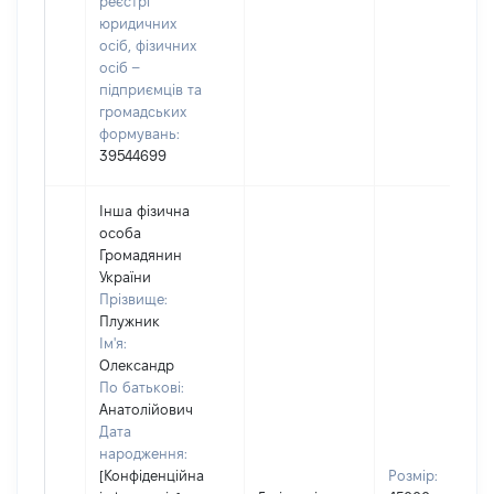
реєстрі
юридичних
осіб, фізичних
осіб –
підприємців та
громадських
формувань:
39544699
Інша фізична
особа
Громадянин
України
Прізвище:
Плужник
Ім'я:
Олександр
По батькові:
Анатолійович
Дата
народження:
[Конфіденційна
Розмір: