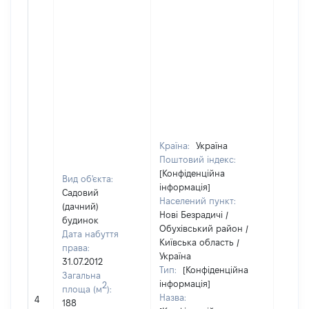
Країна:
Україна
Поштовий індекс:
[Конфіденційна
Вид об'єкта:
інформація]
Садовий
Населений пункт:
(дачний)
Нові Безрадичі /
будинок
Обухівський район /
Дата набуття
Київська область /
права:
Україна
31.07.2012
Тип:
[Конфіденційна
Загальна
інформація]
2
площа (м
):
Назва:
[Не ві
4
188