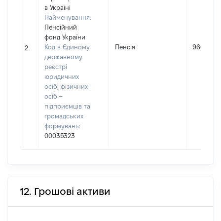
в Україні
Найменування:
Пенсійний
фонд України
Код в Єдиному
Пенсія
96000
2
державному
реєстрі
юридичних
осіб, фізичних
осіб –
підприємців та
громадських
формувань:
00035323
12. Грошові активи