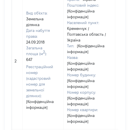
Поштовий індекс:
[Конфіденційна
Вид об'єкта:
інформація]
Земельна
Населений пункт:
ділянка
Кременчук /
Дата набуття
Полтавська область /
права:
Україна
24.09.2018
Тип:
[Конфіденційна
Загальна
інформація]
2
площа (м
):
Назва:
647
[Не ві
2
[Конфіденційна
Реєстраційний
інформація]
номер
Номер будинку:
(кадастровий
[Конфіденційна
номер для
інформація]
земельної
Номер корпусу:
ділянки):
[Конфіденційна
[Конфіденційна
інформація]
інформація]
Номер квартири:
[Конфіденційна
інформація]