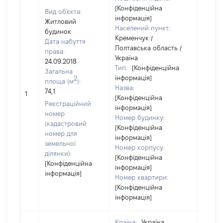
[Конфіденційна
Вид об'єкта:
інформація]
Житловий
Населений пункт:
будинок
Кременчук /
Дата набуття
Полтавська область /
права:
Україна
24.09.2018
Тип:
[Конфіденційна
Загальна
інформація]
2
площа (м
):
Назва:
74,1
[Не ві
1
[Конфіденційна
Реєстраційний
інформація]
номер
Номер будинку:
(кадастровий
[Конфіденційна
номер для
інформація]
земельної
Номер корпусу:
ділянки):
[Конфіденційна
[Конфіденційна
інформація]
інформація]
Номер квартири:
[Конфіденційна
інформація]
Країна:
Україна