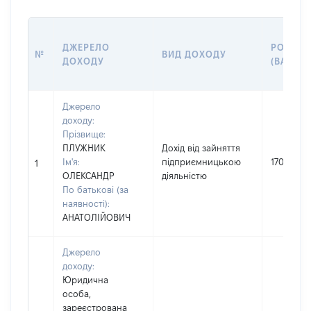
ДЖЕРЕЛО
РОЗМІР
№
ВИД ДОХОДУ
ДОХОДУ
(ВАРТІС
Джерело
доходу:
Прізвище:
ПЛУЖНИК
Дохід від зайняття
Ім'я:
підприємницькою
1700000
1
ОЛЕКСАНДР
діяльністю
По батькові (за
наявності):
АНАТОЛІЙОВИЧ
Джерело
доходу:
Юридична
особа,
зареєстрована