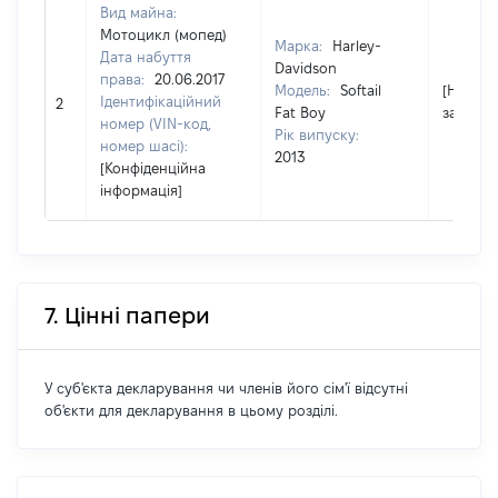
Вид майна:
Мотоцикл (мопед)
Марка:
Harley-
Дата набуття
Davidson
права:
20.06.2017
Модель:
Softail
[Не
Ідентифікаційний
2
Fat Boy
застосо
номер (VIN-код,
Рік випуску:
номер шасі):
2013
[Конфіденційна
інформація]
7. Цінні папери
У суб'єкта декларування чи членів його сім'ї відсутні
об'єкти для декларування в цьому розділі.