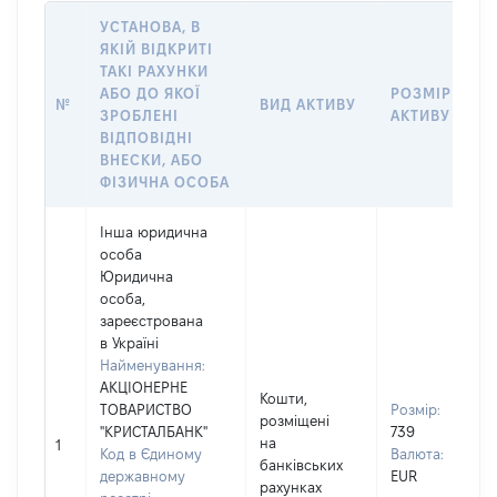
УСТАНОВА, В
ЯКІЙ ВІДКРИТІ
ТАКІ РАХУНКИ
АБО ДО ЯКОЇ
РОЗМІР
№
ВИД АКТИВУ
ЗРОБЛЕНІ
АКТИВУ
ВІДПОВІДНІ
ВНЕСКИ, АБО
ФІЗИЧНА ОСОБА
Інша юридична
особа
Юридична
особа,
зареєстрована
в Україні
Найменування:
АКЦІОНЕРНЕ
Кошти,
ТОВАРИСТВО
Розмір:
розміщені
"КРИСТАЛБАНК"
739
на
1
Код в Єдиному
Валюта:
банківських
державному
EUR
рахунках