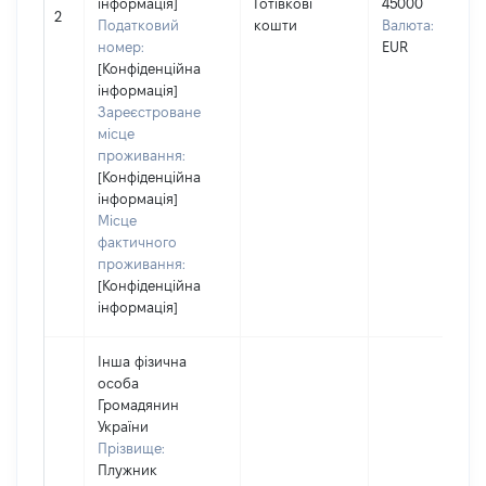
інформація]
Готівкові
45000
2
Податковий
кошти
Валюта:
номер:
EUR
[Конфіденційна
інформація]
Зареєстроване
місце
проживання:
[Конфіденційна
інформація]
Місце
фактичного
проживання:
[Конфіденційна
інформація]
Інша фізична
особа
Громадянин
України
Прізвище:
Плужник