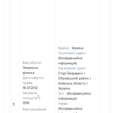
Країна:
Україна
Поштовий індекс:
[Конфіденційна
Вид об'єкта:
інформація]
Земельна
Населений пункт:
ділянка
Старі Безрадичі /
Дата набуття
Обухівський район /
права:
Київська область /
16.07.2012
Україна
Загальна
Тип:
[Конфіденційна
2
площа (м
):
інформація]
1576
Назва:
[Не ві
5
[Конфіденційна
Реєстраційний