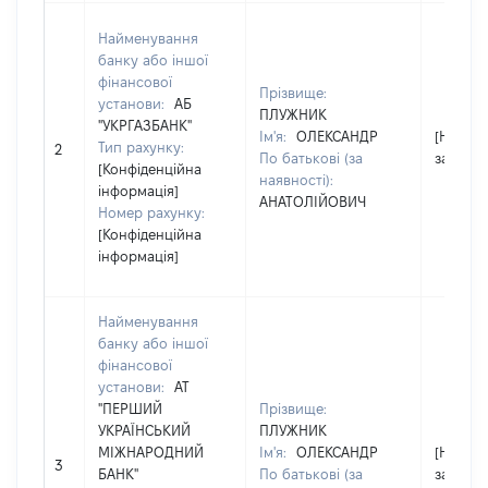
Найменування
банку або іншої
фінансової
Прізвище:
установи:
АБ
ПЛУЖНИК
"УКРГАЗБАНК"
Ім'я:
ОЛЕКСАНДР
[Не
Тип рахунку:
2
По батькові (за
застосо
[Конфіденційна
наявності):
інформація]
АНАТОЛІЙОВИЧ
Номер рахунку:
[Конфіденційна
інформація]
Найменування
банку або іншої
фінансової
установи:
АТ
"ПЕРШИЙ
Прізвище:
УКРАЇНСЬКИЙ
ПЛУЖНИК
МІЖНАРОДНИЙ
Ім'я:
ОЛЕКСАНДР
[Не
3
БАНК"
По батькові (за
застосо