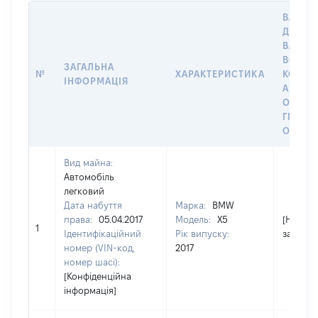
ВАРТІС
ДАТУ Н
ВЛАСН
ВОЛОД
ЗАГАЛЬНА
№
ХАРАКТЕРИСТИКА
КОРИС
ІНФОРМАЦІЯ
АБО З
ОСТА
ГРОШ
ОЦІНК
Вид майна:
Автомобіль
легковий
Дата набуття
Марка:
BMW
права:
05.04.2017
Модель:
X5
[Не
1
Ідентифікаційний
Рік випуску:
застосо
номер (VIN-код,
2017
номер шасі):
[Конфіденційна
інформація]