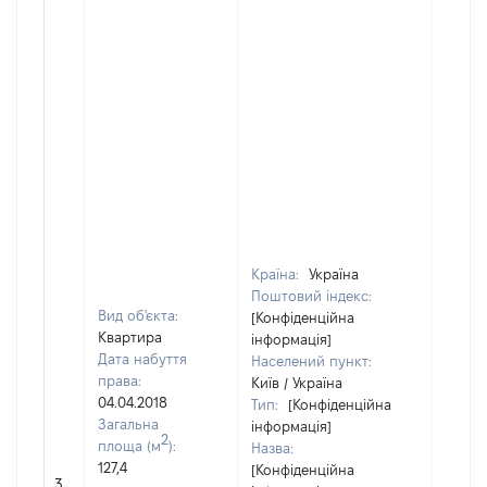
Країна:
Україна
Поштовий індекс:
Вид об'єкта:
[Конфіденційна
Квартира
інформація]
Дата набуття
Населений пункт:
права:
Київ / Україна
04.04.2018
Тип:
[Конфіденційна
Загальна
інформація]
2
площа (м
):
Назва:
127,4
[Конфіденційна
[Не ві
3