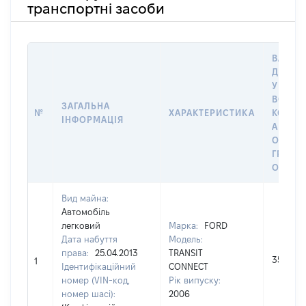
транспортні засоби
ВАРТІС
ДАТУ 
У ВЛАС
ВОЛОД
ЗАГАЛЬНА
№
ХАРАКТЕРИСТИКА
КОРИС
ІНФОРМАЦІЯ
АБО З
ОСТА
ГРОШ
ОЦІНК
Вид майна:
Автомобіль
легковий
Марка:
FORD
Дата набуття
Модель:
права:
25.04.2013
TRANSIT
35000
1
Ідентифікаційний
CONNECT
номер (VIN-код,
Рік випуску:
номер шасі):
2006