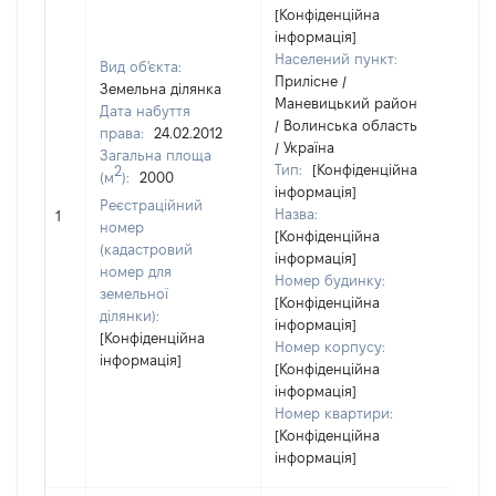
[Конфіденційна
інформація]
Населений пункт:
Вид об'єкта:
Прилісне /
Земельна ділянка
Маневицький район
Дата набуття
/ Волинська область
права:
24.02.2012
/ Україна
Загальна площа
Тип:
[Конфіденційна
2
(м
):
2000
інформація]
Реєстраційний
Назва:
[Не
1
номер
[Конфіденційна
(кадастровий
інформація]
номер для
Номер будинку:
земельної
[Конфіденційна
ділянки):
інформація]
[Конфіденційна
Номер корпусу:
інформація]
[Конфіденційна
інформація]
Номер квартири:
[Конфіденційна
інформація]