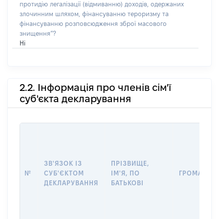
протидію легалізації (відмиванню) доходів, одержаних
злочинним шляхом, фінансуванню тероризму та
фінансуванню розповсюдження зброї масового
знищення”?
Ні
2.2. Інформація про членів сім'ї
суб'єкта декларування
ЗВ'ЯЗОК ІЗ
ПРІЗВИЩЕ,
№
СУБ'ЄКТОМ
ІМ'Я, ПО
ГРОМАДЯН
ДЕКЛАРУВАННЯ
БАТЬКОВІ