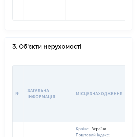
3. Об'єкти нерухомості
ВА
ДА
НА
ЗАГАЛЬНА
ПР
№
МІСЦЕЗНАХОДЖЕННЯ
ІНФОРМАЦІЯ
ЗА
ОС
ГР
ОЦ
Країна:
Україна
Поштовий індекс: