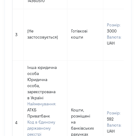
14360570
Розмір:
[Не
Готівкові
3000
3
застосовується]
кошти
Валюта:
UAH
Інша юридична
особа
Юридична
особа,
зареєстрована
в Україні
Найменування:
АТКБ
Кошти,
Розмір:
Приватбанк
розміщені
592
Код в Єдиному
на
4
Валюта:
державному
банківських
UAH
реєстрі
рахунках