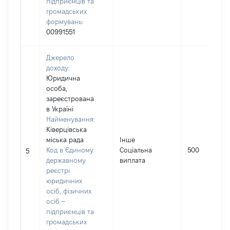
підприємців та
громадських
формувань:
00991551
Джерело
доходу:
Юридична
особа,
зареєстрована
в Україні
Найменування:
Ківерцівська
міська рада
Інше
Код в Єдиному
Соціальна
500
5
державному
виплата
реєстрі
юридичних
осіб, фізичних
осіб –
підприємців та
громадських