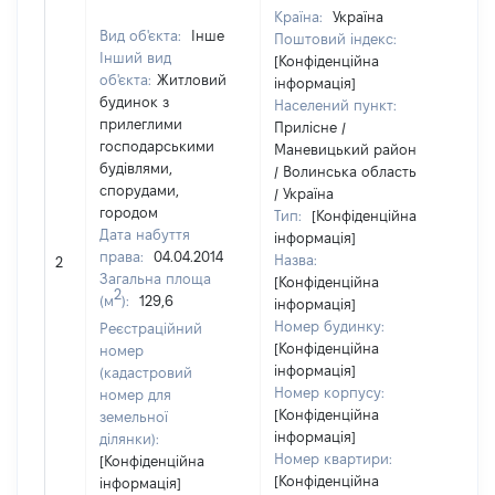
Країна:
Україна
Вид об'єкта:
Інше
Поштовий індекс:
Інший вид
[Конфіденційна
об'єкта:
Житловий
інформація]
будинок з
Населений пункт:
прилеглими
Прилісне /
господарськими
Маневицький район
будівлями,
/ Волинська область
спорудами,
/ Україна
городом
Тип:
[Конфіденційна
Дата набуття
інформація]
права:
04.04.2014
Назва:
711
2
Загальна площа
[Конфіденційна
2
(м
):
129,6
інформація]
Номер будинку:
Реєстраційний
[Конфіденційна
номер
інформація]
(кадастровий
Номер корпусу:
номер для
[Конфіденційна
земельної
інформація]
ділянки):
Номер квартири:
[Конфіденційна
[Конфіденційна
інформація]