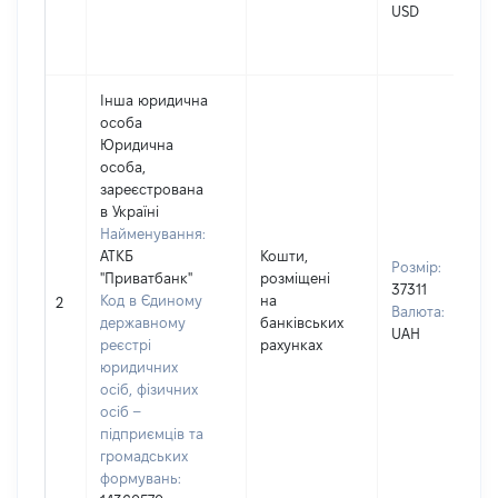
USD
Інша юридична
особа
Юридична
особа,
зареєстрована
в Україні
Найменування:
АТКБ
Кошти,
Розмір:
"Приватбанк"
розміщені
37311
Код в Єдиному
на
2
Валюта:
державному
банківських
UAH
реєстрі
рахунках
юридичних
осіб, фізичних
осіб –
підприємців та
громадських
формувань: