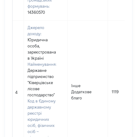
громадських
формувань:
14360570
Джерело
доходу:
Юридична
особа,
зареєстрована
в Україні
Найменування:
Державне
підприємство
"Ківерцівське
Інше
лісове
Додаткове
1119
4
господарство"
благо
Код в Єдиному
державному
реєстрі
юридичних
осіб, фізичних
осіб –