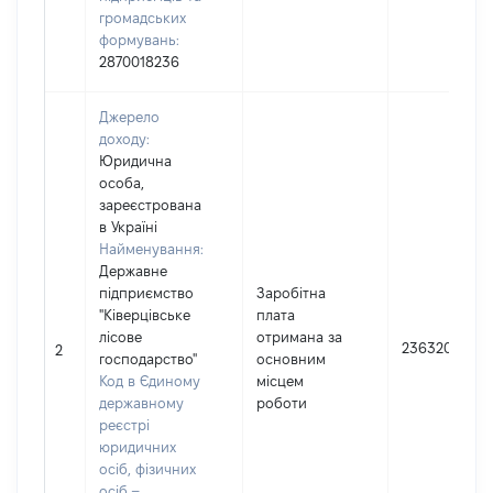
громадських
формувань:
2870018236
Джерело
доходу:
Юридична
особа,
зареєстрована
в Україні
Найменування:
Державне
підприємство
Заробітна
"Ківерцівське
плата
лісове
отримана за
236320
2
господарство"
основним
Код в Єдиному
місцем
державному
роботи
реєстрі
юридичних
осіб, фізичних
осіб –