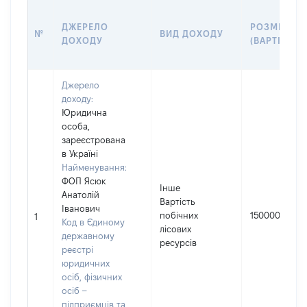
ДЖЕРЕЛО
РОЗМІР
№
ВИД ДОХОДУ
ДОХОДУ
(ВАРТІСТЬ)
Джерело
доходу:
Юридична
особа,
зареєстрована
в Україні
Найменування:
ФОП Ясюк
Інше
Анатолій
Вартість
Іванович
побічних
150000
1
Код в Єдиному
лісових
державному
ресурсів
реєстрі
юридичних
осіб, фізичних
осіб –
підприємців та