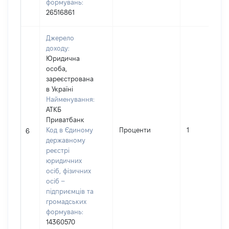
формувань:
26516861
Джерело
доходу:
Юридична
особа,
зареєстрована
в Україні
Найменування:
АТКБ
Приватбанк
Код в Єдиному
Проценти
1
6
державному
реєстрі
юридичних
осіб, фізичних
осіб –
підприємців та
громадських
формувань:
14360570