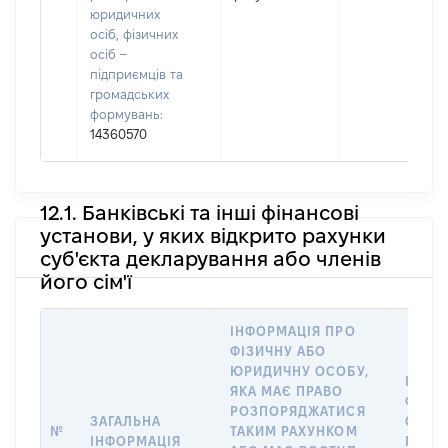
юридичних
осіб, фізичних
осіб –
підприємців та
громадських
формувань:
14360570
12.1. Банківські та інші фінансові
установи, у яких відкрито рахунки
суб'єкта декларування або членів
його сім'ї
ІНФОРМАЦІЯ ПРО
ФІЗИЧНУ АБО
ЮРИДИЧНУ ОСОБУ,
ІНФО
ЯКА МАЄ ПРАВО
ФІЗИ
РОЗПОРЯДЖАТИСЯ
ЗАГАЛЬНА
ОСОБУ
№
ТАКИМ РАХУНКОМ
ІНФОРМАЦІЯ
РАХУН