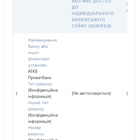
АБО МАЄ ДОСТУП
СУБ’
ДО
АБО Ч
ІНДИВІДУАЛЬНОГО
БАНКІВСЬКОГО
СЕЙФУ (КОМІРКИ)
Найменування
банку або
іншої
фінансової
установи:
АТКБ
Приватбанк
Тип рахунку:
[Конфіденційна
[Не застосовується]
[Не за
1
інформація]
Інший тип
рахунку:
[Конфіденційна
інформація]
Номер
рахунку: