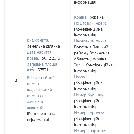
інформація]
Країна:
Україна
Поштовий індекс:
[Конфіденційна
інформація]
Вид об'єкта:
Населений пункт:
Земельна ділянка
Воютин / Луцький
Дата набуття
район / Волинська
права:
30.12.2013
область / Україна
Загальна площа
Тип:
[Конфіденційна
2
(м
):
37531
інформація]
Назва:
Реєстраційний
93
3
[Конфіденційна
номер
інформація]
(кадастровий
Номер будинку:
номер для
[Конфіденційна
земельної
інформація]
ділянки):
Номер корпусу:
[Конфіденційна
[Конфіденційна
інформація]
інформація]
Номер квартири: