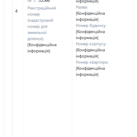
(м
):
32546
інформація]
Назва:
Реєстраційний
46
4
[Конфіденційна
номер
інформація]
(кадастровий
Номер будинку:
номер для
[Конфіденційна
земельної
інформація]
ділянки):
Номер корпусу:
[Конфіденційна
[Конфіденційна
інформація]
інформація]
Номер квартири:
[Конфіденційна
інформація]