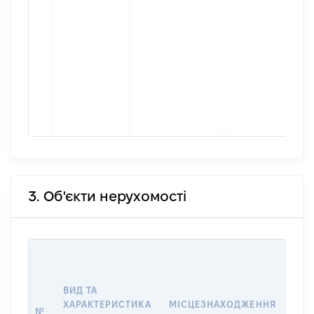
3. Об'єкти нерухомості
ВАР
ДАТ
НАБ
ВИД ТА
ПРА
ХАРАКТЕРИСТИКА
МІСЦЕЗНАХОДЖЕННЯ
№
ЗА