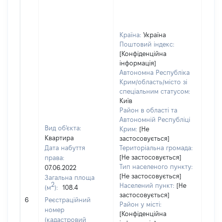
Країна:
Україна
Поштовий індекс:
[Конфіденційна
інформація]
Автономна Республіка
Крим/область/місто зі
спеціальним статусом:
Київ
Район в області та
Автономній Республіці
Вид об'єкта:
Крим:
[Не
Квартира
застосовується]
Дата набуття
Територіальна громада:
[Не застосовується]
права:
Тип населеного пункту:
07.06.2022
[Не застосовується]
Загальна площа
2
Населений пункт:
[Не
(м
):
108.4
застосовується]
[Не 
6
Реєстраційний
Район у місті:
номер
[Конфіденційна
(кадастровий