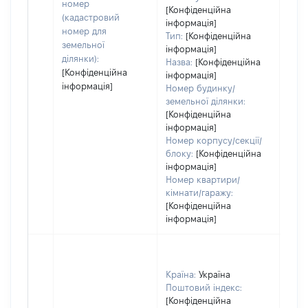
варт
номер
[Конфіденційна
дату
(кадастровий
інформація]
набу
номер для
Тип:
[Конфіденційна
пра
земельної
інформація]
ділянки):
Назва:
[Конфіденційна
[Конфіденційна
інформація]
інформація]
Номер будинку/
земельної ділянки:
[Конфіденційна
інформація]
Номер корпусу/секції/
блоку:
[Конфіденційна
інформація]
Номер квартири/
кімнати/гаражу:
[Конфіденційна
інформація]
Країна:
Україна
Поштовий індекс:
[Конфіденційна