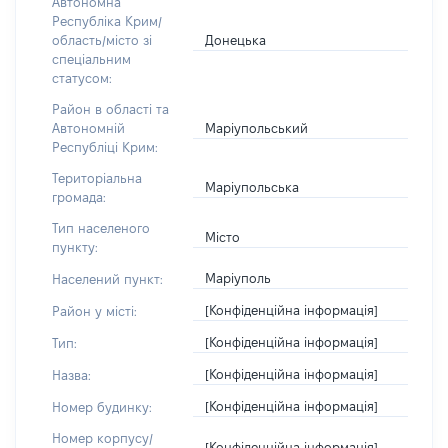
Автономна
Республіка Крим/
Донецька
область/місто зі
спеціальним
статусом:
Район в області та
Маріупольський
Автономній
Республіці Крим:
Територіальна
Маріупольська
громада:
Тип населеного
Місто
пункту:
Маріуполь
Населений пункт:
[Конфіденційна інформація]
Район у місті:
[Конфіденційна інформація]
Тип:
[Конфіденційна інформація]
Назва:
[Конфіденційна інформація]
Номер будинку:
Номер корпусу/
[Конфіденційна інформація]