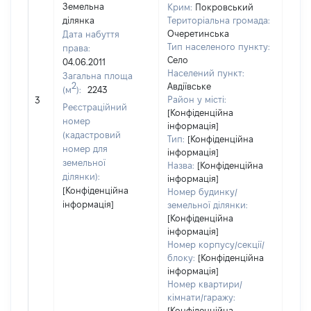
Земельна
Крим:
Покровський
ділянка
Територіальна громада:
Очеретинська
Дата набуття
Тип населеного пункту:
права:
1700
Село
04.06.2011
Тип
Населений пункт:
Загальна площа
варт
2
Авдіївське
(м
):
2243
обʼє
Район у місті:
3
варт
Реєстраційний
[Конфіденційна
дату
номер
інформація]
набу
(кадастровий
Тип:
[Конфіденційна
пра
номер для
інформація]
земельної
Назва:
[Конфіденційна
ділянки):
інформація]
[Конфіденційна
Номер будинку/
інформація]
земельної ділянки:
[Конфіденційна
інформація]
Номер корпусу/секції/
блоку:
[Конфіденційна
інформація]
Номер квартири/
кімнати/гаражу:
[Конфіденційна