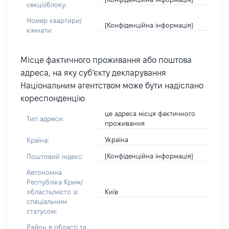
секції/блоку:
Номер квартири/
[Конфіденційна інформація]
кімнати:
Місце фактичного проживання або поштова
адреса, на яку суб’єкту декларування
Національним агентством може бути надіслано
кореспонденцію
це адреса місця фактичного
Тип адреси:
проживання
Україна
Країна:
[Конфіденційна інформація]
Поштовий індекс:
Автономна
Республіка Крим/
Київ
область/місто зі
спеціальним
статусом:
Район в області та