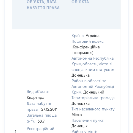
ОБʼЄКТА, ДАТА
ОБʼЄКТА
ОС
НАБУТТЯ ПРАВА
ГР
ОЦІ
ГРН
Країна:
Україна
Поштовий індекс:
[Конфіденційна
інформація]
Автономна Республіка
Крим/область/місто зі
спеціальним статусом:
Донецька
Район в області та
Автономній Республіці
Вид об'єкта:
Крим:
Донецький
Квартира
Територіальна громада:
Дата набуття
Донецька
Тип населеного пункту:
права:
27.12.2011
11
Місто
Загальна площа
Тип
2
Населений пункт:
(м
):
58,7
варт
Донецьк
обʼє
Реєстраційний
1
Район у місті: