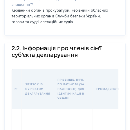
знищення"?
Керівники органів прокуратури, керівники обласних
територіальних органів Служби безпеки України,
голови та судді апеляційних судів
2.2. Інформація про членів сім'ї
суб'єкта декларування
ПРІЗВИЩЕ, ІМʼЯ,
ЗВʼЯЗОК ІЗ
ПО БАТЬКОВІ (ЗА
№
СУБʼЄКТОМ
НАЯВНОСТІ) ДЛЯ
ГРОМАДЯНСТВО
ДЕКЛАРУВАННЯ
ІДЕНТИФІКАЦІЇ В
УКРАЇНІ