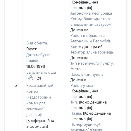
[Конфіденційна
інформація]
Автономна Республіка
Крим/область/місто зі
спеціальним статусом:
Донецька
Район в області та
Автономній Республіці
Вид об'єкта:
Крим:
Донецький
Гараж
Територіальна громада:
Дата набуття
Донецька
права:
Тип населеного пункту:
16.06.1998
Місто
Загальна площа
Населений пункт:
2
(м
):
24
Донецьк
[Не 
5
Реєстраційний
Район у місті:
[Конфіденційна
номер
інформація]
(кадастровий
Тип:
[Конфіденційна
номер для
інформація]
земельної
Назва:
[Конфіденційна
ділянки):
інформація]
[Конфіденційна
Номер будинку/
інформація]
земельної ділянки: