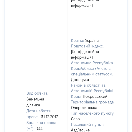
інформація]
Країна:
Україна
Поштовий індекс:
[Конфіденційна
інформація]
Автономна Республіка
Крим/область/місто зі
спеціальним статусом:
Донецька
Район в області та
Автономній Республіці
Вид об'єкта:
Крим:
Покровський
Земельна
Територіальна громада:
ділянка
Очеретинська
Дата набуття
Тип населеного пункту:
права:
31.12.2017
Село
Загальна площа
Населений пункт:
2
(м
):
555
Авдіївське