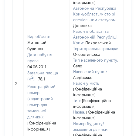
інформація]
Автономна Республіка
Крим/область/місто зі
спеціальним статусом:
Донецька
Район в області та
Вид об'єкта:
Автономній Республіці
Житловий
Крим:
Покровський
будинок
Територіальна громада:
Очеретинська
Дата набуття
Тип населеного пункту:
права:
1320
Село
04.06.2011
Тип
Населений пункт:
Загальна площа
варт
2
Авдіївське
(м
):
78,1
обʼє
Район у місті:
2
варт
Реєстраційний
[Конфіденційна
дату
номер
інформація]
набу
(кадастровий
Тип:
[Конфіденційна
пра
номер для
інформація]
земельної
Назва:
[Конфіденційна
ділянки):
інформація]
[Конфіденційна
Номер будинку/
інформація]
земельної ділянки:
[Конфіденційна