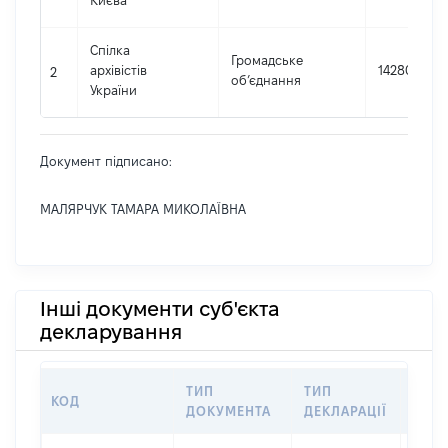
Києва
Спілка
Громадське
архівістів
14280322
2
об’єднання
України
Документ підписано:
МАЛЯРЧУК ТАМАРА МИКОЛАЇВНА
Інші документи суб'єкта
декларування
ТИП
ТИП
КОД
ПЕР
ДОКУМЕНТА
ДЕКЛАРАЦІЇ