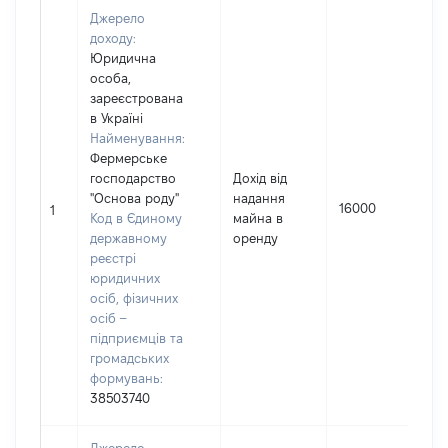
Джерело
доходу:
Юридична
особа,
зареєстрована
в Україні
Найменування:
Фермерське
господарство
Дохід від
І
"Основа роду"
надання
16000
1
Код в Єдиному
майна в
державному
оренду
(
реєстрі
юридичних
осіб, фізичних
осіб –
підприємців та
громадських
формувань:
38503740