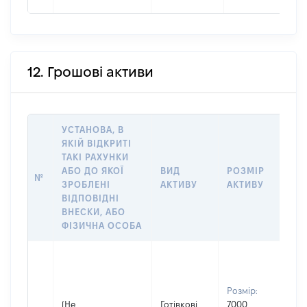
12. Грошові активи
УСТАНОВА, В
ЯКІЙ ВІДКРИТІ
ТАКІ РАХУНКИ
ІН
АБО ДО ЯКОЇ
ВИД
РОЗМІР
Щ
№
ЗРОБЛЕНІ
АКТИВУ
АКТИВУ
ПР
ВІДПОВІДНІ
ОБ
ВНЕСКИ, АБО
ФІЗИЧНА ОСОБА
Вла
Прі
Ма
Розмір:
Ім'я
[Не
Готівкові
7000