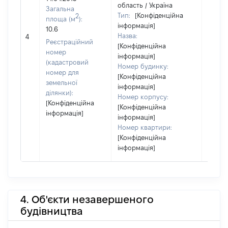
область / Україна
Загальна
Тип:
[Конфіденційна
2
площа (м
):
інформація]
10.6
Назва:
[Не ві
4
Реєстраційний
[Конфіденційна
номер
інформація]
(кадастровий
Номер будинку:
номер для
[Конфіденційна
земельної
інформація]
ділянки):
Номер корпусу:
[Конфіденційна
[Конфіденційна
інформація]
інформація]
Номер квартири:
[Конфіденційна
інформація]
4. Об'єкти незавершеного
будівництва