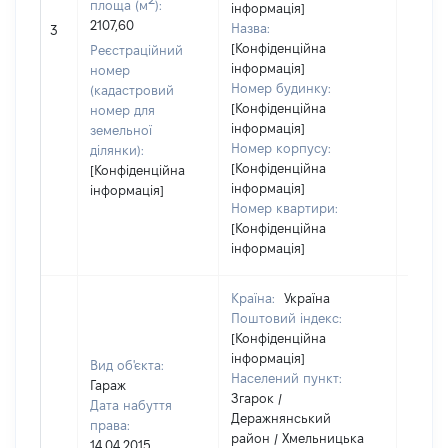
площа (м
):
інформація]
2107,60
Назва:
[Не ві
3
[Конфіденційна
Реєстраційний
інформація]
номер
Номер будинку:
(кадастровий
[Конфіденційна
номер для
інформація]
земельної
Номер корпусу:
ділянки):
[Конфіденційна
[Конфіденційна
інформація]
інформація]
Номер квартири:
[Конфіденційна
інформація]
Країна:
Україна
Поштовий індекс:
[Конфіденційна
інформація]
Вид об'єкта:
Населений пункт:
Гараж
Згарок /
Дата набуття
Деражнянський
права:
район / Хмельницька
14.04.2015