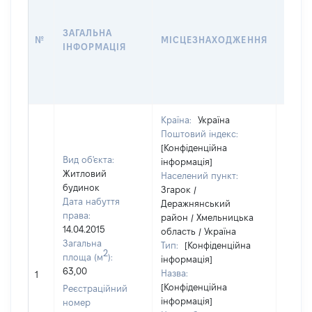
ДАТУ
НАБУ
ЗАГАЛЬНА
ПРАВ
№
МІСЦЕЗНАХОДЖЕННЯ
ІНФОРМАЦІЯ
ЗА
ОСТ
ГРО
ОЦІ
Країна:
Україна
Поштовий індекс:
[Конфіденційна
Вид об'єкта:
інформація]
Житловий
Населений пункт:
будинок
Згарок /
Дата набуття
Деражнянський
права:
район / Хмельницька
14.04.2015
область / Україна
Загальна
Тип:
[Конфіденційна
2
площа (м
):
інформація]
63,00
Назва:
[Не ві
1
[Конфіденційна
Реєстраційний
інформація]
номер