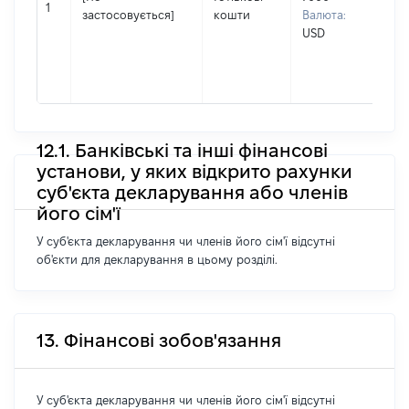
Та
1
застосовується]
кошти
Валюта:
По 
USD
(за
ная
Ми
12.1. Банківські та інші фінансові
установи, у яких відкрито рахунки
суб'єкта декларування або членів
його сім'ї
У суб'єкта декларування чи членів його сім'ї відсутні
об'єкти для декларування в цьому розділі.
13. Фінансові зобов'язання
У суб'єкта декларування чи членів його сім'ї відсутні