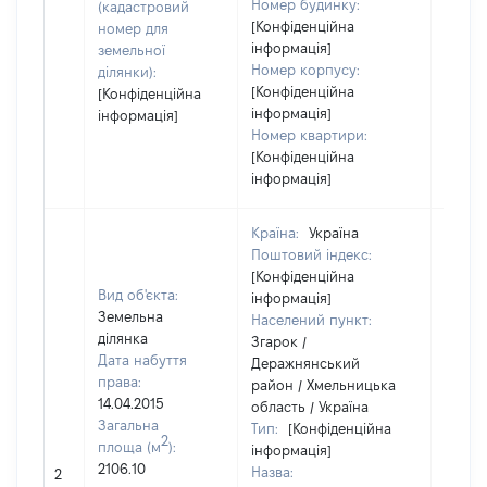
Номер будинку:
(кадастровий
[Конфіденційна
номер для
інформація]
земельної
Номер корпусу:
ділянки):
[Конфіденційна
[Конфіденційна
інформація]
інформація]
Номер квартири:
[Конфіденційна
інформація]
Країна:
Україна
Поштовий індекс:
[Конфіденційна
Вид об'єкта:
інформація]
Земельна
Населений пункт:
ділянка
Згарок /
Дата набуття
Деражнянський
права:
район / Хмельницька
14.04.2015
область / Україна
Загальна
Тип:
[Конфіденційна
2
площа (м
):
інформація]
2106.10
Назва:
[Не ві
2