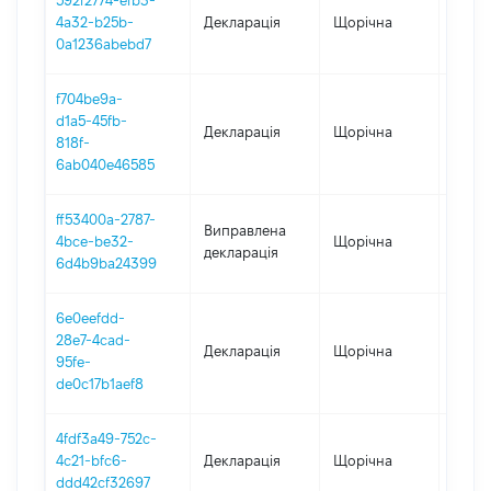
592f2774-efb3-
4a32-b25b-
Декларація
Щорічна
2021
0a1236abebd7
f704be9a-
d1a5-45fb-
Декларація
Щорічна
2020
818f-
6ab040e46585
ff53400a-2787-
Виправлена
4bce-be32-
Щорічна
2019
декларація
6d4b9ba24399
6e0eefdd-
28e7-4cad-
Декларація
Щорічна
2018
95fe-
de0c17b1aef8
4fdf3a49-752c-
4c21-bfc6-
Декларація
Щорічна
2017
ddd42cf32697