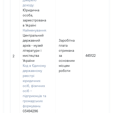
Джерело
доходу:
Юридична
особа,
зареєстрована
в Україні
Найменування:
Центральний
державний
Заробітна
архів - музей
плата
І
літератури і
отримана
мистецтва
за
445122
2
України
основним
(
Код в Єдиному
місцем
державному
роботи
реєстрі
юридичних
осіб, фізичних
осіб –
підприємців та
громадських
формувань:
03494296