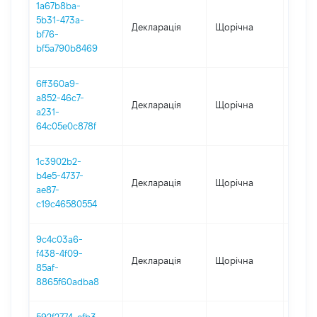
1a67b8ba-
5b31-473a-
Декларація
Щорічна
2025
bf76-
bf5a790b8469
6ff360a9-
a852-46c7-
Декларація
Щорічна
2024
a231-
64c05e0c878f
1c3902b2-
b4e5-4737-
Декларація
Щорічна
2023
ae87-
c19c46580554
9c4c03a6-
f438-4f09-
Декларація
Щорічна
2022
85af-
8865f60adba8