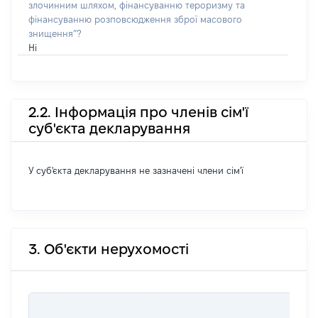
злочинним шляхом, фінансуванню тероризму та
фінансуванню розповсюдження зброї масового
знищення”?
Ні
2.2. Інформація про членів сім'ї
суб'єкта декларування
У суб'єкта декларування не зазначені члени сім'ї
3. Об'єкти нерухомості
ВАРТ