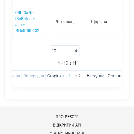
09bf0a7b-
f8e6-4ec5-
Декларація
Щорічна
2016
aa5e-
791c9f6f0402
1 - 10 з 11
Перша
Попередня
Сторінка
з
2
Наступна
Остання
ПРО РЕЄСТР
ВІДКРИТИЙ АРІ
СТАТИСТИЧНІ ДАНІ