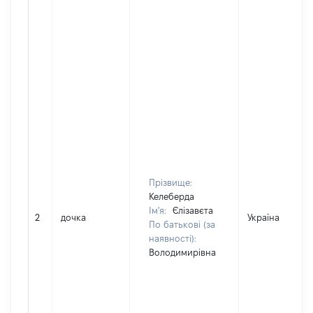
Прізвище:
Келеберда
Ім'я:
Єлізавєта
2
дочка
Україна
По батькові (за
наявності):
Володимирівна