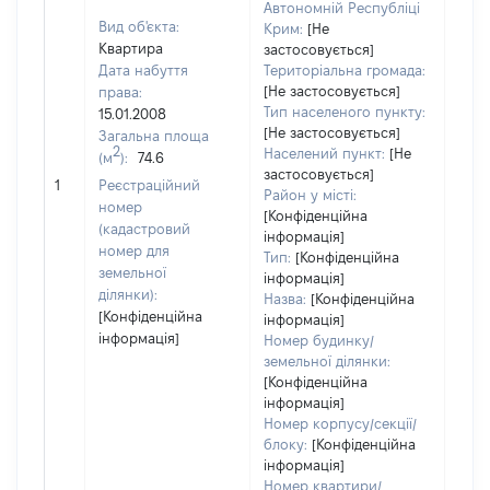
Автономній Республіці
Вид об'єкта:
Крим:
[Не
Квартира
застосовується]
Дата набуття
Територіальна громада:
[Не застосовується]
права:
Тип населеного пункту:
15.01.2008
[Не застосовується]
Загальна площа
2
Населений пункт:
[Не
(м
):
74.6
застосовується]
[Не 
1
Реєстраційний
Район у місті:
номер
[Конфіденційна
(кадастровий
інформація]
номер для
Тип:
[Конфіденційна
земельної
інформація]
ділянки):
Назва:
[Конфіденційна
[Конфіденційна
інформація]
інформація]
Номер будинку/
земельної ділянки:
[Конфіденційна
інформація]
Номер корпусу/секції/
блоку:
[Конфіденційна
інформація]
Номер квартири/