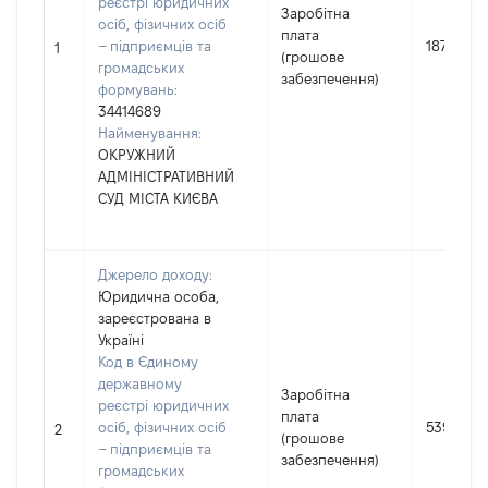
реєстрі юридичних
Заробітна
осіб, фізичних осіб
плата
– підприємців та
1872361
1
(грошове
громадських
забезпечення)
формувань:
34414689
Найменування:
ОКРУЖНИЙ
АДМІНІСТРАТИВНИЙ
СУД МІСТА КИЄВА
Джерело доходу:
Юридична особа,
зареєстрована в
Україні
Код в Єдиному
державному
Заробітна
реєстрі юридичних
плата
осіб, фізичних осіб
539887
2
(грошове
– підприємців та
забезпечення)
громадських