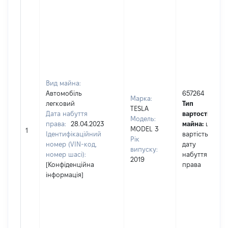
Вид майна:
Автомобіль
657264
Марка:
легковий
Тип
TESLA
Дата набуття
вартості
Модель:
права:
28.04.2023
майна:
це
MODEL 3
1
Ідентифікаційний
вартість на
Рік
номер (VIN-код,
дату
випуску:
номер шасі):
набуття
2019
[Конфіденційна
права
інформація]