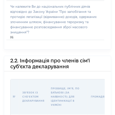
Чи належите Ви до національних публічних діячів
відповідно до Закону України "Про запобігання та
протидію легалізації (відмиванню) доходів, одержаних
злочинним шляхом, фінансуванню тероризму та
фінансуванню розповсюдження зброї масового
знищення"?
Ні
2.2. Інформація про членів сім'ї
суб'єкта декларування
ПРІЗВИЩЕ, ІМʼЯ, ПО
ЗВʼЯЗОК ІЗ
БАТЬКОВІ (ЗА
№
СУБʼЄКТОМ
НАЯВНОСТІ) ДЛЯ
ГРОМАДЯНСТВО
ДЕКЛАРУВАННЯ
ІДЕНТИФІКАЦІЇ В
УКРАЇНІ