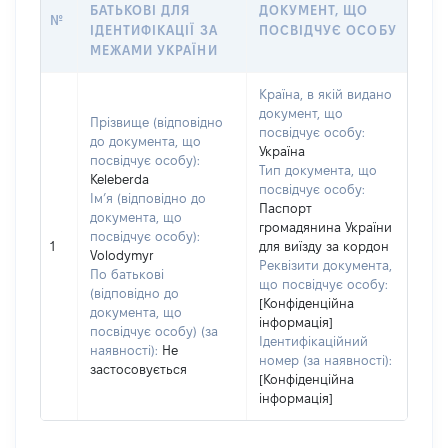
БАТЬКОВІ ДЛЯ
ДОКУМЕНТ, ЩО
№
ІДЕНТИФІКАЦІЇ ЗА
ПОСВІДЧУЄ ОСОБУ
МЕЖАМИ УКРАЇНИ
Країна, в якій видано
документ, що
Прізвище (відповідно
посвідчує особу:
до документа, що
Україна
посвідчує особу):
Тип документа, що
Keleberda
посвідчує особу:
Ім’я (відповідно до
Паспорт
документа, що
громадянина України
посвідчує особу):
1
для виїзду за кордон
Volodymyr
Реквізити документа,
По батькові
що посвідчує особу:
(відповідно до
[Конфіденційна
документа, що
інформація]
посвідчує особу) (за
Ідентифікаційний
наявності):
Не
номер (за наявності):
застосовується
[Конфіденційна
інформація]