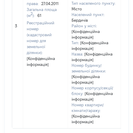
Тип населеного пункту:
права:
27.04.2011
7720
Місто
Загальна площа
Тип
2
Населений пункт:
(м
):
61
варт
Бердичів
обʼє
Реєстраційний
3
Район у місті:
варт
номер
[Конфіденційна
дату
(кадастровий
інформація]
набу
номер для
Тип:
[Конфіденційна
пра
земельної
інформація]
ділянки):
Назва:
[Конфіденційна
[Конфіденційна
інформація]
інформація]
Номер будинку/
земельної ділянки:
[Конфіденційна
інформація]
Номер корпусу/секції/
блоку:
[Конфіденційна
інформація]
Номер квартири/
кімнати/гаражу:
[Конфіденційна
інформація]