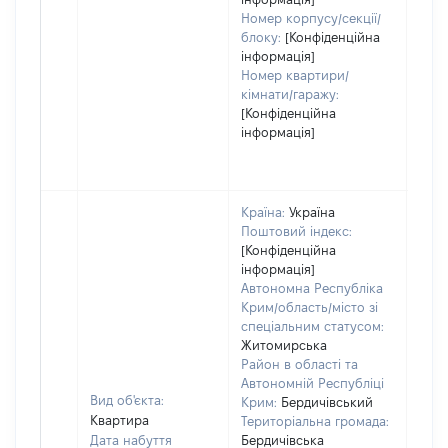
Номер корпусу/секції/
блоку:
[Конфіденційна
інформація]
Номер квартири/
кімнати/гаражу:
[Конфіденційна
інформація]
Країна:
Україна
Поштовий індекс:
[Конфіденційна
інформація]
Автономна Республіка
Крим/область/місто зі
спеціальним статусом:
Житомирська
Район в області та
Автономній Республіці
Вид об'єкта:
Крим:
Бердичівський
Квартира
Територіальна громада:
Дата набуття
Бердичівська