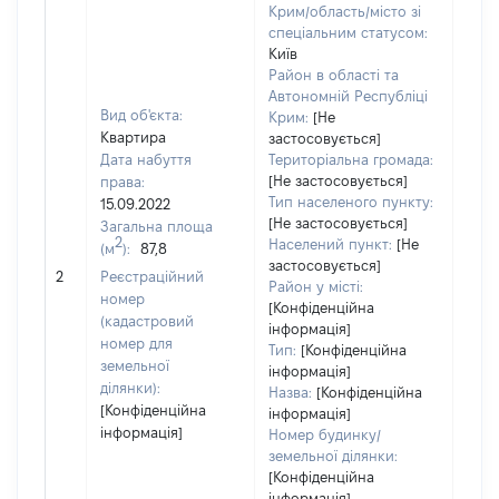
Крим/область/місто зі
спеціальним статусом:
Київ
Район в області та
Автономній Республіці
Вид об'єкта:
Крим:
[Не
Квартира
застосовується]
Дата набуття
Територіальна громада:
[Не застосовується]
права:
Тип населеного пункту:
15.09.2022
[Не застосовується]
Загальна площа
2
Населений пункт:
[Не
(м
):
87,8
застосовується]
[Не 
2
Реєстраційний
Район у місті:
номер
[Конфіденційна
(кадастровий
інформація]
номер для
Тип:
[Конфіденційна
земельної
інформація]
ділянки):
Назва:
[Конфіденційна
[Конфіденційна
інформація]
інформація]
Номер будинку/
земельної ділянки:
[Конфіденційна
інформація]