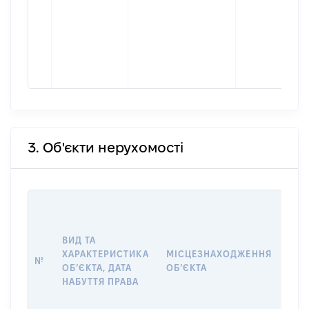
3. Об'єкти нерухомості
ВАР
ДАТ
НАБ
ВИД ТА
ПРА
ХАРАКТЕРИСТИКА
МІСЦЕЗНАХОДЖЕННЯ
№
ЗА
ОБʼЄКТА, ДАТА
ОБʼЄКТА
ОС
НАБУТТЯ ПРАВА
ГР
ОЦІ