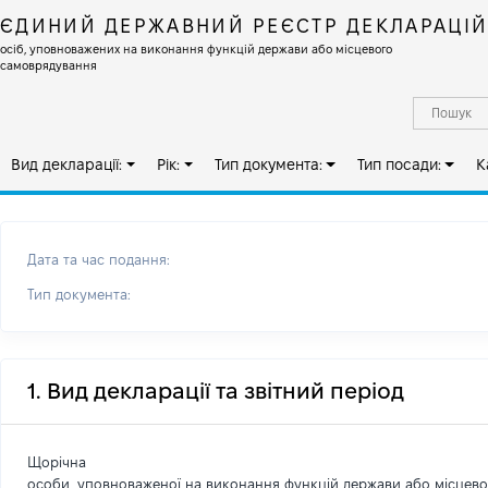
ЄДИНИЙ ДЕРЖАВНИЙ РЕЄСТР ДЕКЛАРАЦІ
осіб, уповноважених на виконання функцій держави або місцевого
самоврядування
Вид декларації:
Рік:
Тип документа:
Тип посади:
К
Дата та час подання:
Тип документа:
1. Вид декларації та звітний період
Щорічна
особи, уповноваженої на виконання функцій держави або місцев