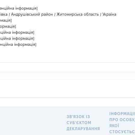
енційна інформація]
вка / Андрушівський район / Житомирська область / Україна
мація]
ормація]
нційна інформація]
нційна інформація]
енційна інформація]
ІНФОРМАЦІ
ЗВ'ЯЗОК ІЗ
ПРО ОСОБУ
СУБ'ЄКТОМ
ЯКОЇ
ДЕКЛАРУВАННЯ
СТОСУЄТЬС