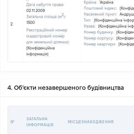
Країна:
Україна
Дата набуття права:
Поштовий індекс:
[Конфід
02.11.2009
Населений пункт:
Андруші
2
Загальна площа (м
):
Тип:
[Конфіденційна інфор
1500
2
Назва:
[Конфіденційна інф
Реєстраційний номер
Номер будинку:
[Конфіде
(кадастровий номер
Номер корпусу:
[Конфіде
для земельної ділянки):
Номер квартири:
[Конфід
[Конфіденційна
інформація]
4. Об'єкти незавершеного будівництва
ЗАГАЛЬНА
№
МІСЦЕЗНАХОДЖЕННЯ
ІНФОРМАЦІЯ