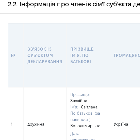
2.2. Інформація про членів сім'ї суб'єкта 
ЗВ'ЯЗОК ІЗ
ПРІЗВИЩЕ,
№
СУБ'ЄКТОМ
ІМ'Я, ПО
ГРОМАДЯН
ДЕКЛАРУВАННЯ
БАТЬКОВІ
Прізвище:
Захлібна
Ім'я:
Світлана
По батькові (за
наявності):
1
дружина
Україна
Володимирівна
Дата
народження: