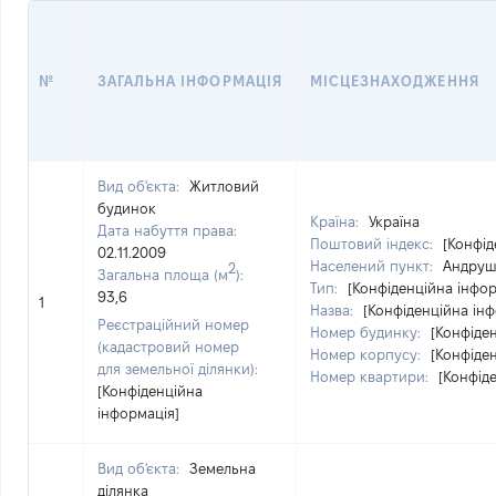
№
ЗАГАЛЬНА ІНФОРМАЦІЯ
МІСЦЕЗНАХОДЖЕННЯ
Вид об'єкта:
Житловий
будинок
Країна:
Україна
Дата набуття права:
Поштовий індекс:
[Конфід
02.11.2009
Населений пункт:
Андруші
2
Загальна площа (м
):
Тип:
[Конфіденційна інфор
93,6
1
Назва:
[Конфіденційна інф
Реєстраційний номер
Номер будинку:
[Конфіде
(кадастровий номер
Номер корпусу:
[Конфіде
для земельної ділянки):
Номер квартири:
[Конфід
[Конфіденційна
інформація]
Вид об'єкта:
Земельна
ділянка