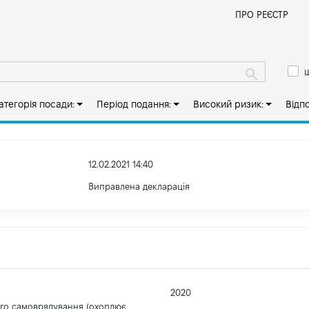
Й
ПРО РЕЄСТР
ш
атегорія посади:
Період подання:
Високий ризик:
Відп
12.02.2021 14:40
Виправлена декларація
2020
ого самоврядування (охоплює