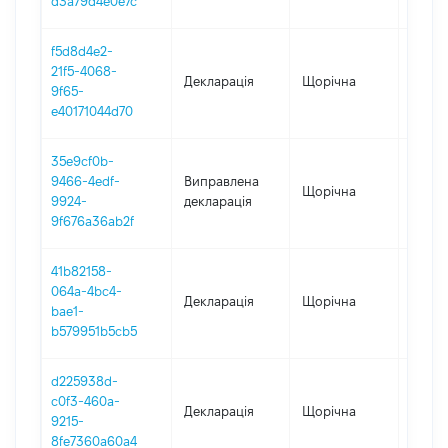
d3a79d4e0e7c
f5d8d4e2-
21f5-4068-
Декларація
Щорічна
2023
9f65-
e40171044d70
35e9cf0b-
9466-4edf-
Виправлена
Щорічна
2022
9924-
декларація
9f676a36ab2f
41b82158-
064a-4bc4-
Декларація
Щорічна
2022
bae1-
b579951b5cb5
d225938d-
c0f3-460a-
Декларація
Щорічна
2021
9215-
8fe7360a60a4