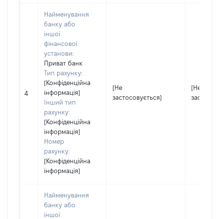
Найменування
банку або
іншої
фінансової
установи:
Приват банк
Тип рахунку:
[Конфіденційна
[Не
[Не
інформація]
4
застосовується]
застосов
Інший тип
рахунку:
[Конфіденційна
інформація]
Номер
рахунку:
[Конфіденційна
інформація]
Найменування
банку або
іншої