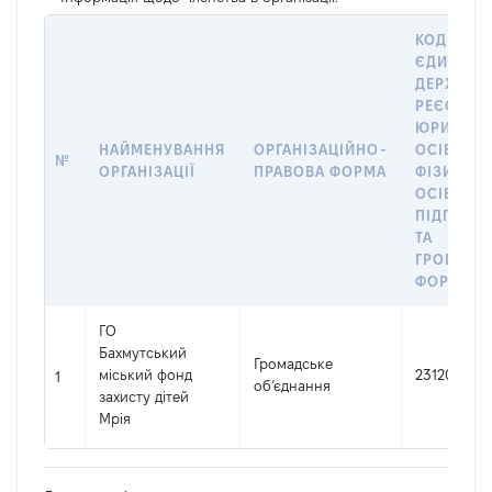
КОД В
ЄДИНОМ
ДЕРЖАВН
РЕЄСТРІ
ЮРИДИЧ
НАЙМЕНУВАННЯ
ОРГАНІЗАЦІЙНО-
ОСІБ,
№
ОРГАНІЗАЦІЇ
ПРАВОВА ФОРМА
ФІЗИЧНИ
ОСІБ –
ПІДПРИЄ
ТА
ГРОМАДС
ФОРМУВА
ГО
Бахмутський
Громадське
міський фонд
23120480
1
об’єднання
захисту дітей
Мрія