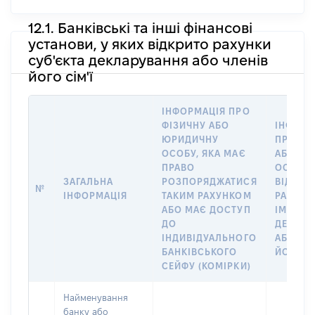
12.1. Банківські та інші фінансові
установи, у яких відкрито рахунки
суб'єкта декларування або членів
його сім'ї
ІНФОРМАЦІЯ ПРО
ФІЗИЧНУ АБО
ІНФОРМ
ЮРИДИЧНУ
ПРО ФІ
ОСОБУ, ЯКА МАЄ
АБО Ю
ПРАВО
ОСОБУ,
ЗАГАЛЬНА
РОЗПОРЯДЖАТИСЯ
ВІДКРИ
№
ІНФОРМАЦІЯ
ТАКИМ РАХУНКОМ
РАХУНО
АБО МАЄ ДОСТУП
ІМ’Я СУ
ДО
ДЕКЛАР
ІНДИВІДУАЛЬНОГО
АБО ЧЛ
БАНКІВСЬКОГО
ЙОГО СІ
СЕЙФУ (КОМІРКИ)
Найменування
банку або