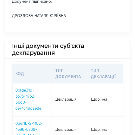
Документ підписано:
ДРОЗДОВА НАТАЛЯ ЮРІЇВНА
Інші документи суб'єкта
декларування
ТИП
ТИП
КОД
ПЕРІ
ДОКУМЕНТА
ДЕКЛАРАЦІЇ
00fde31d-
5375-4752-
Декларація
Щорічна
2025
bbd0-
ce74c46dae8e
03ef1b72-1182-
4e66-8788-
Декларація
Щорічна
2024