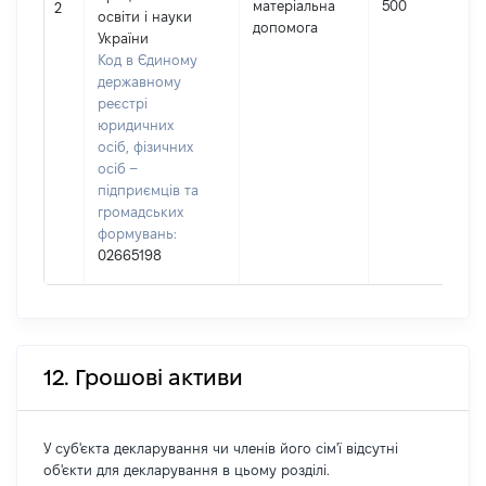
матеріальна
500
2
освіти і науки
допомога
України
Код в Єдиному
державному
реєстрі
юридичних
осіб, фізичних
осіб –
підприємців та
громадських
формувань:
02665198
12. Грошові активи
У суб'єкта декларування чи членів його сім'ї відсутні
об'єкти для декларування в цьому розділі.