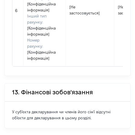
[Конфіденційна
[Не
[Не
інформація]
6
застосовується]
застосов
Інший тип
рахунку:
[Конфіденційна
інформація]
Номер
рахунку:
[Конфіденційна
інформація]
13. Фінансові зобов'язання
У суб'єкта декларування чи членів його сім'ї відсутні
об'єкти для декларування в цьому розділі.