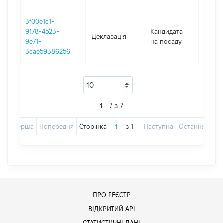
3f00e1c1-
9178-4523-
Кандидата
Декларація
2019
9e71-
на посаду
3cae59386256
1 - 7 з 7
Перша
Попередня
Сторінка
з
1
Наступна
Остання
ПРО РЕЄСТР
ВІДКРИТИЙ АРІ
СТАТИСТИЧНІ ДАНІ