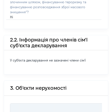
злочинним шляхом, фінансуванню тероризму та
фінансуванню розповсюдження зброї масового
знищення”?
Ні
2.2. Інформація про членів сім'ї
суб'єкта декларування
У суб'єкта декларування не зазначені члени сім'ї
3. Об'єкти нерухомості
ВАРТ