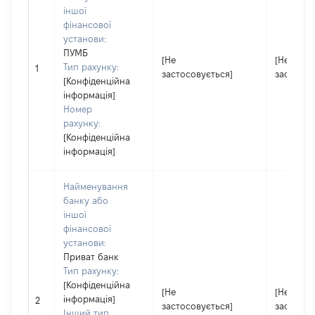
іншої
фінансової
установи:
ПУМБ
[Не
[Не
Тип рахунку:
1
застосовується]
застосов
[Конфіденційна
інформація]
Номер
рахунку:
[Конфіденційна
інформація]
Найменування
банку або
іншої
фінансової
установи:
Приват банк
Тип рахунку:
[Конфіденційна
[Не
[Не
інформація]
2
застосовується]
застосов
Інший тип