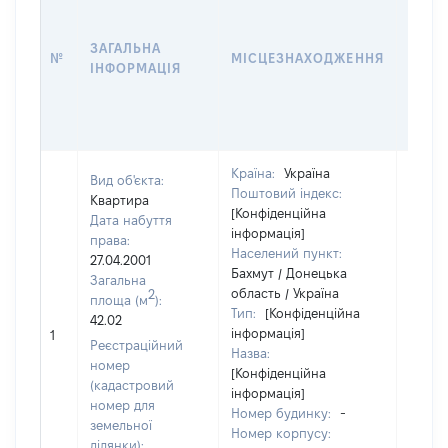
ДАТУ
НАБУ
ЗАГАЛЬНА
ПРАВ
№
МІСЦЕЗНАХОДЖЕННЯ
ІНФОРМАЦІЯ
ЗА
ОСТ
ГРО
ОЦІ
Країна:
Україна
Вид об'єкта:
Поштовий індекс:
Квартира
[Конфіденційна
Дата набуття
інформація]
права:
Населений пункт:
27.04.2001
Бахмут / Донецька
Загальна
область / Україна
2
площа (м
):
Тип:
[Конфіденційна
42.02
інформація]
13102
1
Реєстраційний
Назва:
номер
[Конфіденційна
(кадастровий
інформація]
номер для
Номер будинку:
-
земельної
Номер корпусу:
ділянки):