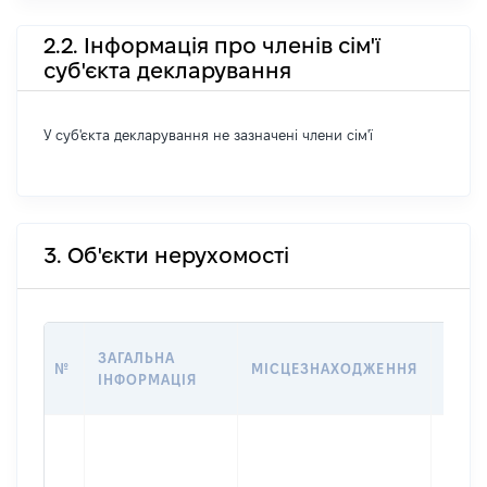
2.2. Інформація про членів сім'ї
суб'єкта декларування
У суб'єкта декларування не зазначені члени сім'ї
3. Об'єкти нерухомості
ВАРТ
ЗАГАЛЬНА
№
МІСЦЕЗНАХОДЖЕННЯ
НА Д
ІНФОРМАЦІЯ
НАБУ