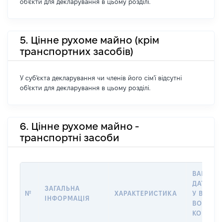
об'єкти для декларування в цьому розділі.
5. Цінне рухоме майно (крім
транспортних засобів)
У суб'єкта декларування чи членів його сім'ї відсутні
об'єкти для декларування в цьому розділі.
6. Цінне рухоме майно -
транспортні засоби
ВАРТІСТ
ДАТУ НА
ЗАГАЛЬНА
№
ХАРАКТЕРИСТИКА
У ВЛАСН
ІНФОРМАЦІЯ
ВОЛОДІ
КОРИСТ