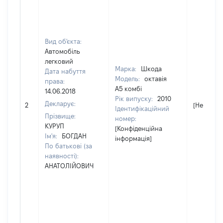
Вид об'єкта:
Автомобіль
легковий
Марка:
Шкода
Дата набуття
Модель:
октавія
права:
А5 комбі
14.06.2018
Рік випуску:
2010
Декларує:
2
[Не відом
Ідентифікаційний
Прізвище:
номер:
КУРУП
[Конфіденційна
Ім'я:
БОГДАН
інформація]
По батькові (за
наявності):
АНАТОЛІЙОВИЧ