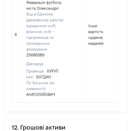
Федерація футболу
міста Олександрії
Код в Єдиному
державному реєстрі
юридичних осіб,
Інше
фізичних осіб –
вартість
4
26
підприємців та
орденів,
громадських
медалей
формувань:
23686589
Декларує:
Прізвище:
КУРУП
Ім'я:
БОГДАН
По батькові (за
наявності):
АНАТОЛІЙОВИЧ
12. Грошові активи