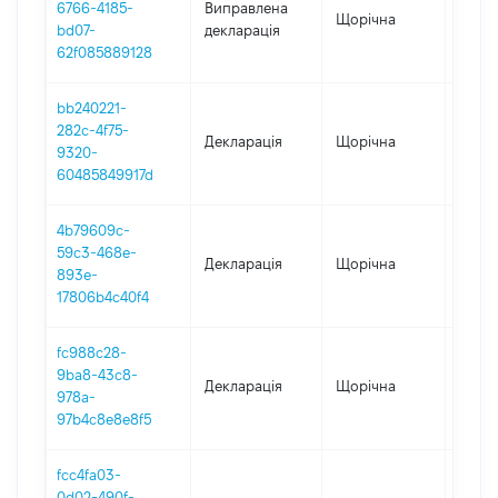
6766-4185-
Виправлена
Щорічна
2023
bd07-
декларація
62f085889128
bb240221-
282c-4f75-
Декларація
Щорічна
2023
9320-
60485849917d
4b79609c-
59c3-468e-
Декларація
Щорічна
2022
893e-
17806b4c40f4
fc988c28-
9ba8-43c8-
Декларація
Щорічна
2021
978a-
97b4c8e8e8f5
fcc4fa03-
0d02-490f-