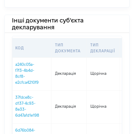
Інші документи суб'єкта
декларування
ТИП
ТИП
КОД
ПЕР
ДОКУМЕНТА
ДЕКЛАРАЦІЇ
a240c05a-
f7f3-4b4d-
Декларація
Щорічна
2025
8cf8-
e2cfca4210f9
37fdce8c-
d137-4c93-
Декларація
Щорічна
2024
8e33-
6d47afd1e198
6d76b084-