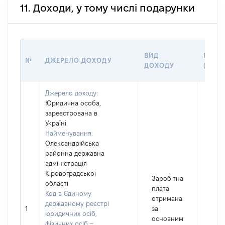
11. Доходи, у тому числі подарунки
ВИД
РОЗМ
№
ДЖЕРЕЛО ДОХОДУ
ДОХОДУ
(ВАРТ
Джерело доходу:
Юридична особа,
зареєстрована в
Україні
Найменування:
Олександрійська
районна державна
адміністрація
Кіровоградської
Заробітна
області
плата
Код в Єдиному
отримана
державному реєстрі
1
за
4827
юридичних осіб,
основним
фізичних осіб –