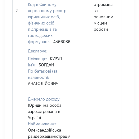
Код в Єдиному
отримана
2
державному реєстрі
за
853
юридичних осіб,
основним
фізичних осіб –
місцем
підприємців та
роботи
громадських
формувань:
4366086
Декларує:
Прізвище:
КУРУП
Ім'я:
БОГДАН
По батькові (за
наявності):
АНАТОЛІЙОВИЧ
Джерело доходу:
Юридична особа,
зареєстрована в
Україні
Найменування:
Олександрійська
райдержадміністрація