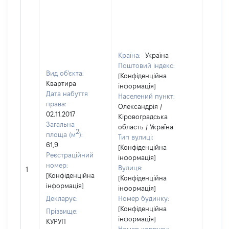
Країна:
Україна
Поштовий індекс:
Вид об'єкта:
[Конфіденційна
Квартира
інформація]
Дата набуття
Населений пункт:
права:
Олександрія /
02.11.2017
Кіровоградська
Загальна
область / Україна
2
площа (м
):
Тип вулиці:
61,9
[Конфіденційна
Реєстраційний
інформація]
номер:
Вулиця:
1
27770
[Конфіденційна
[Конфіденційна
інформація]
інформація]
Декларує:
Номер будинку:
[Конфіденційна
Прізвище:
інформація]
КУРУП