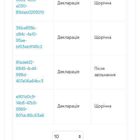
Декларація
Щорічна
2020
a030-
89dab0205010
36ba855b-
d84c-4a10-
Декларація
Щорічна
2019
95ae-
bf03eb9145c2
6fadebf2-
8845-4c44-
Після
Декларація
2018
998d-
звільнення
407a06a64bc3
e901d0c9-
14b8-47b9-
Декларація
Щорічна
2018
9569-
801dc86c63e6