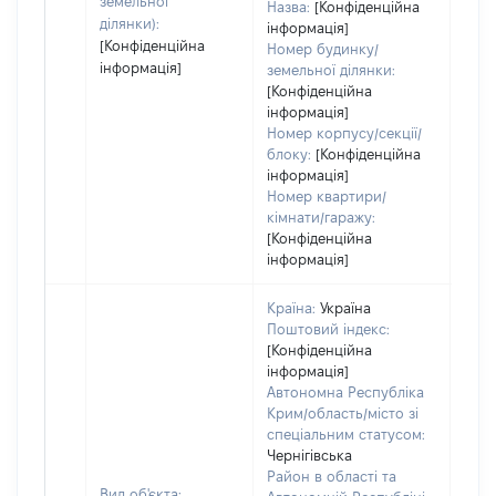
земельної
Назва:
[Конфіденційна
ділянки):
інформація]
[Конфіденційна
Номер будинку/
інформація]
земельної ділянки:
[Конфіденційна
інформація]
Номер корпусу/секції/
блоку:
[Конфіденційна
інформація]
Номер квартири/
кімнати/гаражу:
[Конфіденційна
інформація]
Країна:
Україна
Поштовий індекс:
[Конфіденційна
інформація]
Автономна Республіка
Крим/область/місто зі
спеціальним статусом:
Чернігівська
Район в області та
Вид об'єкта: