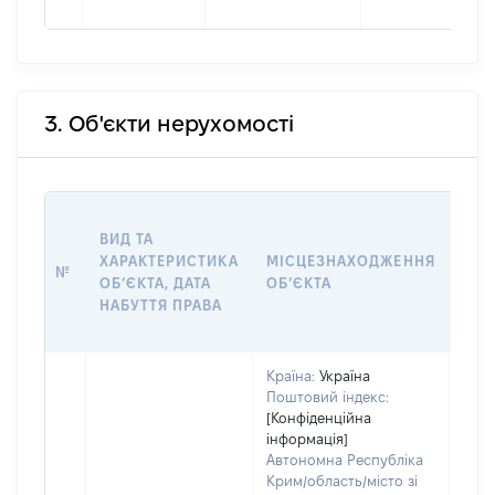
3. Об'єкти нерухомості
ВАР
ВИД ТА
ДАТ
ХАРАКТЕРИСТИКА
МІСЦЕЗНАХОДЖЕННЯ
ПРА
№
ОБʼЄКТА, ДАТА
ОБʼЄКТА
ОС
НАБУТТЯ ПРАВА
ГР
ОЦІ
Країна:
Україна
Поштовий індекс:
[Конфіденційна
інформація]
Автономна Республіка
Крим/область/місто зі