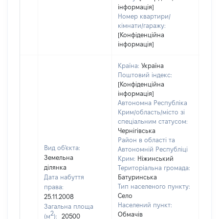
інформація]
Номер квартири/
кімнати/гаражу:
[Конфіденційна
інформація]
Країна:
Україна
Поштовий індекс:
[Конфіденційна
інформація]
Автономна Республіка
Крим/область/місто зі
спеціальним статусом:
Чернігівська
Район в області та
Вид об'єкта:
Автономній Республіці
Земельна
Крим:
Ніжинський
ділянка
Територіальна громада:
Дата набуття
Батуринська
Тип населеного пункту:
права:
Село
25.11.2008
409
Населений пункт:
Загальна площа
Тип 
2
Обмачів
(м
):
20500