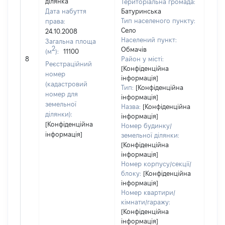
ділянка
Територіальна громада:
Дата набуття
Батуринська
Тип населеного пункту:
права:
Село
24.10.2008
694
Населений пункт:
Загальна площа
Тип 
2
Обмачів
(м
):
11100
обʼє
8
Район у місті:
Реєстраційний
варт
[Конфіденційна
номер
інформація]
набу
(кадастровий
Тип:
[Конфіденційна
номер для
інформація]
земельної
Назва:
[Конфіденційна
ділянки):
інформація]
[Конфіденційна
Номер будинку/
інформація]
земельної ділянки:
[Конфіденційна
інформація]
Номер корпусу/секції/
блоку:
[Конфіденційна
інформація]
Номер квартири/
кімнати/гаражу:
[Конфіденційна
інформація]