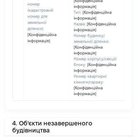
[Конфіденційна
номер
інформація]
(кадастровий
Тип:
[Конфіденційна
номер для
інформація]
земельної
Назва:
[Конфіденційна
ділянки):
інформація]
[Конфіденційна
Номер будинку/
інформація]
земельної ділянки:
[Конфіденційна
інформація]
Номер корпусу/секції/
блоку:
[Конфіденційна
інформація]
Номер квартири/
кімнати/гаражу:
[Конфіденційна
інформація]
4. Об'єкти незавершеного
будівництва