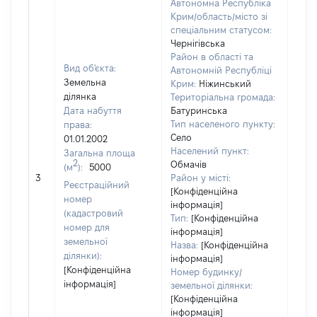
Автономна Республіка
Крим/область/місто зі
спеціальним статусом:
Чернігівська
Район в області та
Вид об'єкта:
Автономній Республіці
Земельна
Крим:
Ніжинський
ділянка
Територіальна громада:
Дата набуття
Батуринська
Тип населеного пункту:
права:
Село
01.01.2002
Населений пункт:
Загальна площа
2
Обмачів
(м
):
5000
[Не
3
Район у місті:
заст
Реєстраційний
[Конфіденційна
номер
інформація]
(кадастровий
Тип:
[Конфіденційна
номер для
інформація]
земельної
Назва:
[Конфіденційна
ділянки):
інформація]
[Конфіденційна
Номер будинку/
інформація]
земельної ділянки:
[Конфіденційна
інформація]