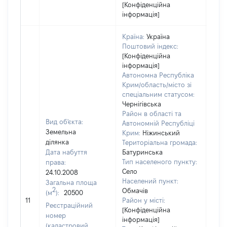
[Конфіденційна
інформація]
Країна:
Україна
Поштовий індекс:
[Конфіденційна
інформація]
Автономна Республіка
Крим/область/місто зі
спеціальним статусом:
Чернігівська
Район в області та
Вид об'єкта:
Автономній Республіці
Земельна
Крим:
Ніжинський
ділянка
Територіальна громада:
Дата набуття
Батуринська
Тип населеного пункту:
права:
Село
24.10.2008
409
Населений пункт:
Загальна площа
Тип 
2
Обмачів
(м
):
20500
обʼє
11
Район у місті:
Реєстраційний
варт
[Конфіденційна
номер
інформація]
набу
(кадастровий