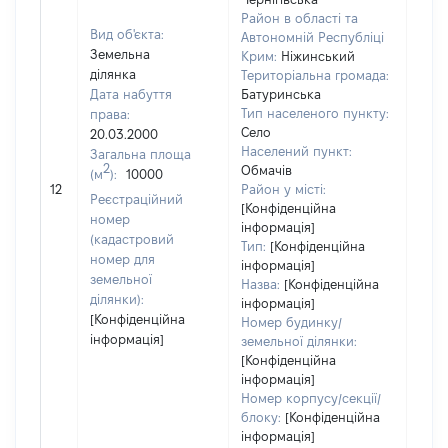
Район в області та
Вид об'єкта:
Автономній Республіці
Земельна
Крим:
Ніжинський
ділянка
Територіальна громада:
Дата набуття
Батуринська
Тип населеного пункту:
права:
Село
20.03.2000
Населений пункт:
Загальна площа
2
Обмачів
(м
):
10000
[Не
12
Район у місті:
заст
Реєстраційний
[Конфіденційна
номер
інформація]
(кадастровий
Тип:
[Конфіденційна
номер для
інформація]
земельної
Назва:
[Конфіденційна
ділянки):
інформація]
[Конфіденційна
Номер будинку/
інформація]
земельної ділянки:
[Конфіденційна
інформація]
Номер корпусу/секції/
блоку:
[Конфіденційна
інформація]