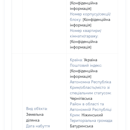
[Конфіденційна
інформація]
Номер корпусу/секції/
блоку:
[Конфіденційна
інформація]
Номер квартири/
кімнати/гаражу:
[Конфіденційна
інформація]
Країна:
Україна
Поштовий індекс:
[Конфіденційна
інформація]
Автономна Республіка
Крим/область/місто зі
спеціальним статусом:
Чернігівська
Район в області та
Вид об'єкта:
Автономній Республіці
Земельна
Крим:
Ніжинський
ділянка
Територіальна громада:
Дата набуття
Батуринська