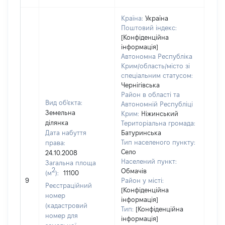
Країна:
Україна
Поштовий індекс:
[Конфіденційна
інформація]
Автономна Республіка
Крим/область/місто зі
спеціальним статусом:
Чернігівська
Район в області та
Вид об'єкта:
Автономній Республіці
Земельна
Крим:
Ніжинський
ділянка
Територіальна громада:
Дата набуття
Батуринська
Тип населеного пункту:
права:
Село
24.10.2008
694
Населений пункт:
Загальна площа
Тип 
2
Обмачів
(м
):
11100
обʼє
9
Район у місті:
Реєстраційний
варт
[Конфіденційна
номер
інформація]
набу
(кадастровий
Тип:
[Конфіденційна
номер для
інформація]