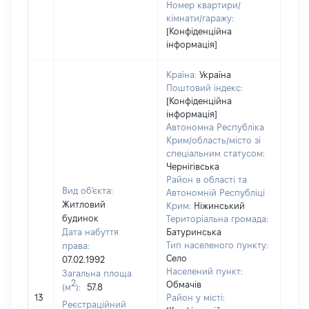
Номер квартири/
кімнати/гаражу:
[Конфіденційна
інформація]
Країна:
Україна
Поштовий індекс:
[Конфіденційна
інформація]
Автономна Республіка
Крим/область/місто зі
спеціальним статусом:
Чернігівська
Район в області та
Вид об'єкта:
Автономній Республіці
Житловий
Крим:
Ніжинський
будинок
Територіальна громада:
Дата набуття
Батуринська
Тип населеного пункту:
права:
Село
07.02.1992
Населений пункт:
Загальна площа
2
Обмачів
(м
):
57.8
[Не
13
Район у місті:
заст
Реєстраційний