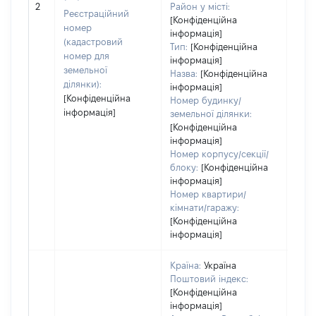
обʼє
2
Район у місті:
Реєстраційний
варт
[Конфіденційна
номер
інформація]
набу
(кадастровий
Тип:
[Конфіденційна
номер для
інформація]
земельної
Назва:
[Конфіденційна
ділянки):
інформація]
[Конфіденційна
Номер будинку/
інформація]
земельної ділянки:
[Конфіденційна
інформація]
Номер корпусу/секції/
блоку:
[Конфіденційна
інформація]
Номер квартири/
кімнати/гаражу:
[Конфіденційна
інформація]
Країна:
Україна
Поштовий індекс:
[Конфіденційна
інформація]