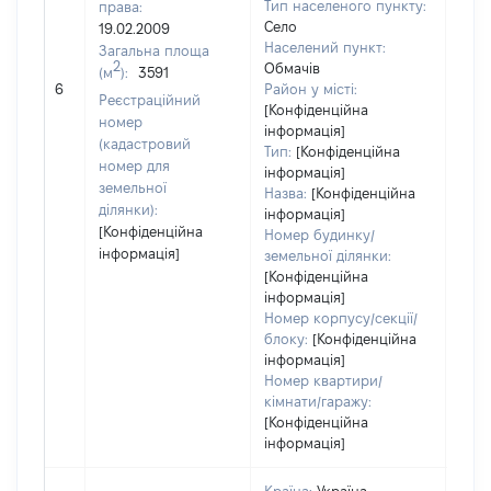
Тип населеного пункту:
права:
Село
19.02.2009
Населений пункт:
Загальна площа
2
Обмачів
(м
):
3591
[Не
6
Район у місті:
заст
Реєстраційний
[Конфіденційна
номер
інформація]
(кадастровий
Тип:
[Конфіденційна
номер для
інформація]
земельної
Назва:
[Конфіденційна
ділянки):
інформація]
[Конфіденційна
Номер будинку/
інформація]
земельної ділянки:
[Конфіденційна
інформація]
Номер корпусу/секції/
блоку:
[Конфіденційна
інформація]
Номер квартири/
кімнати/гаражу:
[Конфіденційна
інформація]