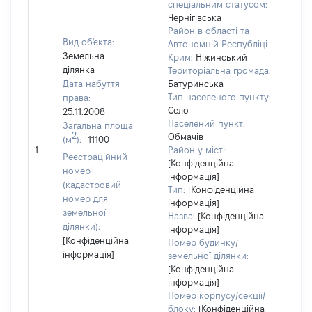
спеціальним статусом:
Чернігівська
Район в області та
Вид об'єкта:
Автономній Республіці
Земельна
Крим:
Ніжинський
ділянка
Територіальна громада:
Дата набуття
Батуринська
Тип населеного пункту:
права:
Село
25.11.2008
6947
Населений пункт:
Загальна площа
Тип 
2
Обмачів
(м
):
11100
обʼє
1
Район у місті:
Реєстраційний
варт
[Конфіденційна
номер
інформація]
набу
(кадастровий
Тип:
[Конфіденційна
номер для
інформація]
земельної
Назва:
[Конфіденційна
ділянки):
інформація]
[Конфіденційна
Номер будинку/
інформація]
земельної ділянки:
[Конфіденційна
інформація]
Номер корпусу/секції/
блоку:
[Конфіденційна