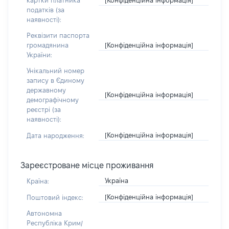
картки платника
податків (за
наявності):
Реквізити паспорта
[Конфіденційна інформація]
громадянина
України:
Унікальний номер
запису в Єдиному
державному
[Конфіденційна інформація]
демографічному
реєстрі (за
наявності):
[Конфіденційна інформація]
Дата народження:
Зареєстроване місце проживання
Україна
Країна:
[Конфіденційна інформація]
Поштовий індекс:
Автономна
Республіка Крим/