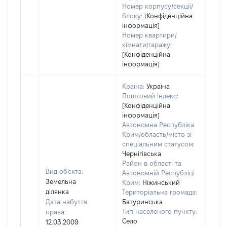
Номер корпусу/секції/
блоку:
[Конфіденційна
інформація]
Номер квартири/
кімнати/гаражу:
[Конфіденційна
інформація]
Країна:
Україна
Поштовий індекс:
[Конфіденційна
інформація]
Автономна Республіка
Крим/область/місто зі
спеціальним статусом:
Чернігівська
Район в області та
Вид об'єкта:
Автономній Республіці
Земельна
Крим:
Ніжинський
ділянка
Територіальна громада:
Дата набуття
Батуринська
Тип населеного пункту:
права:
Село
12.03.2009