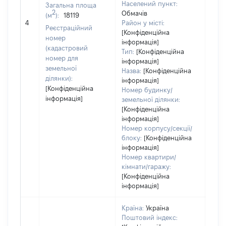
7232
Населений пункт:
Загальна площа
Тип 
2
Обмачів
(м
):
18119
обʼє
4
Район у місті:
Реєстраційний
варт
[Конфіденційна
номер
інформація]
набу
(кадастровий
Тип:
[Конфіденційна
номер для
інформація]
земельної
Назва:
[Конфіденційна
ділянки):
інформація]
[Конфіденційна
Номер будинку/
інформація]
земельної ділянки:
[Конфіденційна
інформація]
Номер корпусу/секції/
блоку:
[Конфіденційна
інформація]
Номер квартири/
кімнати/гаражу:
[Конфіденційна
інформація]
Країна:
Україна
Поштовий індекс: