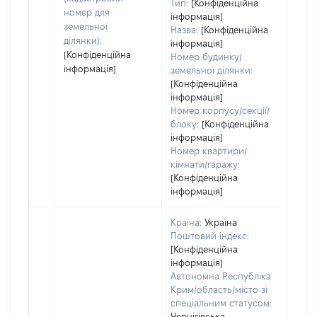
Тип:
[Конфіденційна
номер для
інформація]
земельної
Назва:
[Конфіденційна
ділянки):
інформація]
[Конфіденційна
Номер будинку/
інформація]
земельної ділянки:
[Конфіденційна
інформація]
Номер корпусу/секції/
блоку:
[Конфіденційна
інформація]
Номер квартири/
кімнати/гаражу:
[Конфіденційна
інформація]
Країна:
Україна
Поштовий індекс:
[Конфіденційна
інформація]
Автономна Республіка
Крим/область/місто зі
спеціальним статусом:
Чернігівська