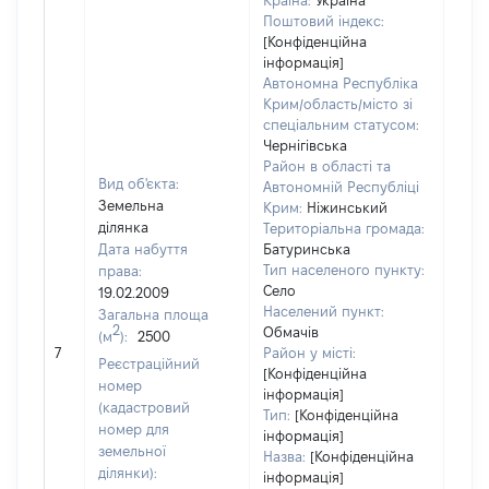
Країна:
Україна
Поштовий індекс:
[Конфіденційна
інформація]
Автономна Республіка
Крим/область/місто зі
спеціальним статусом:
Чернігівська
Район в області та
Вид об'єкта:
Автономній Республіці
Земельна
Крим:
Ніжинський
ділянка
Територіальна громада:
Дата набуття
Батуринська
Тип населеного пункту:
права:
Село
19.02.2009
Населений пункт:
Загальна площа
2
Обмачів
(м
):
2500
[Не
7
Район у місті:
заст
Реєстраційний
[Конфіденційна
номер
інформація]
(кадастровий
Тип:
[Конфіденційна
номер для
інформація]
земельної
Назва:
[Конфіденційна
ділянки):
інформація]