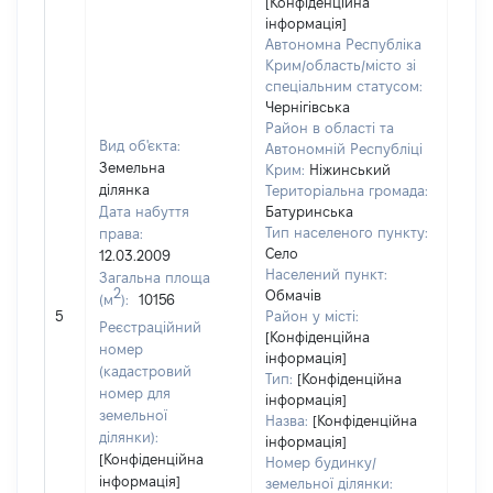
[Конфіденційна
інформація]
Автономна Республіка
Крим/область/місто зі
спеціальним статусом:
Чернігівська
Район в області та
Вид об'єкта:
Автономній Республіці
Земельна
Крим:
Ніжинський
ділянка
Територіальна громада:
Дата набуття
Батуринська
Тип населеного пункту:
права:
Село
12.03.2009
1025
Населений пункт:
Загальна площа
Тип 
2
Обмачів
(м
):
10156
обʼє
5
Район у місті:
Реєстраційний
варт
[Конфіденційна
номер
інформація]
набу
(кадастровий
Тип:
[Конфіденційна
номер для
інформація]
земельної
Назва:
[Конфіденційна
ділянки):
інформація]
[Конфіденційна
Номер будинку/
інформація]
земельної ділянки: