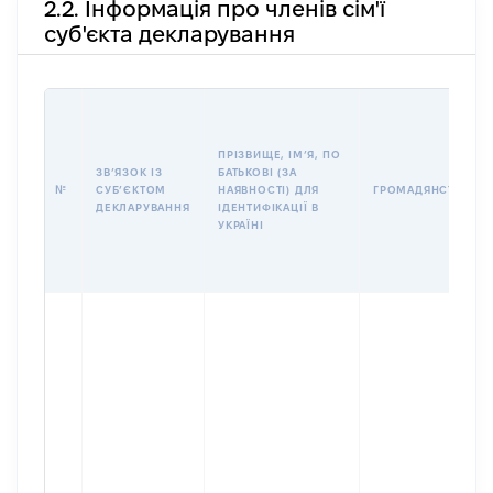
2.2. Інформація про членів сім'ї
суб'єкта декларування
ПРІЗВИЩЕ, ІМʼЯ, ПО
ЗВʼЯЗОК ІЗ
БАТЬКОВІ (ЗА
№
СУБʼЄКТОМ
НАЯВНОСТІ) ДЛЯ
ГРОМАДЯНСТВО
ДЕКЛАРУВАННЯ
ІДЕНТИФІКАЦІЇ В
УКРАЇНІ