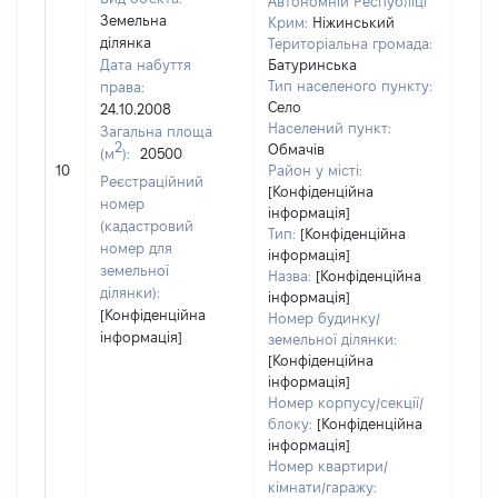
Автономній Республіці
Земельна
Крим:
Ніжинський
ділянка
Територіальна громада:
Дата набуття
Батуринська
Тип населеного пункту:
права:
Село
24.10.2008
409
Населений пункт:
Загальна площа
Тип 
2
Обмачів
(м
):
20500
обʼє
10
Район у місті:
Реєстраційний
варт
[Конфіденційна
номер
інформація]
набу
(кадастровий
Тип:
[Конфіденційна
номер для
інформація]
земельної
Назва:
[Конфіденційна
ділянки):
інформація]
[Конфіденційна
Номер будинку/
інформація]
земельної ділянки:
[Конфіденційна
інформація]
Номер корпусу/секції/
блоку:
[Конфіденційна
інформація]
Номер квартири/
кімнати/гаражу: