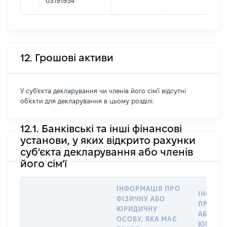
03191934
12. Грошові активи
У суб'єкта декларування чи членів його сім'ї відсутні
об'єкти для декларування в цьому розділі.
12.1. Банківські та інші фінансові
установи, у яких відкрито рахунки
суб'єкта декларування або членів
його сім'ї
ІНФОРМАЦІЯ ПРО
ІНФОРМ
ФІЗИЧНУ АБО
ПРО ФІ
ЮРИДИЧНУ
АБО
ОСОБУ, ЯКА МАЄ
ЮРИДИ