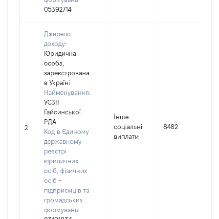
05392714
Джерело
доходу:
Юридична
особа,
зареєстрована
в Україні
Найменування:
П
УСЗН
Л
Гайсинської
Інше
І
РДА
соціальні
8482
П
2
Код в Єдиному
виплати
(
державному
н
реєстрі
М
юридичних
осіб, фізичних
осіб –
підприємців та
громадських
формувань: