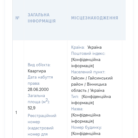
ВАРТ
ДАТУ
ЗАГАЛЬНА
ПРАВ
№
МІСЦЕЗНАХОДЖЕННЯ
ІНФОРМАЦІЯ
ОСТ
ГРО
ОЦІ
Країна:
Україна
Поштовий індекс:
[Конфіденційна
Вид об'єкта:
інформація]
Квартира
Населений пункт:
Дата набуття
Гайсин / Гайсинський
права:
район / Вінницька
28.06.2000
область / Україна
Загальна
Тип:
[Конфіденційна
2
площа (м
):
інформація]
52,9
Назва:
[Не
1
[Конфіденційна
засто
Реєстраційний
інформація]
номер
Номер будинку:
(кадастровий
[Конфіденційна
номер для