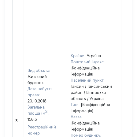
Країна:
Україна
Поштовий індекс:
[Конфіденційна
Вид об'єкта:
інформація]
Житловий
Населений пункт:
будинок
Гайсин / Гайсинський
Дата набуття
район / Вінницька
права:
область / Україна
20.10.2018
Тип:
[Конфіденційна
Загальна
інформація]
2
площа (м
):
Назва:
156,3
[Не ві
3
[Конфіденційна
Реєстраційний
інформація]
номер
Номер будинку: