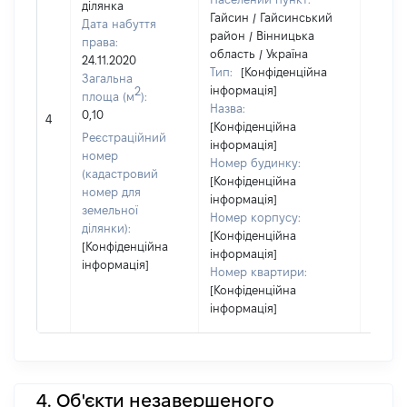
ділянка
Гайсин / Гайсинський
Дата набуття
район / Вінницька
права:
область / Україна
24.11.2020
Тип:
[Конфіденційна
Загальна
інформація]
2
площа (м
):
Назва:
0,10
[Не ві
4
[Конфіденційна
Реєстраційний
інформація]
номер
Номер будинку:
(кадастровий
[Конфіденційна
номер для
інформація]
земельної
Номер корпусу:
ділянки):
[Конфіденційна
[Конфіденційна
інформація]
інформація]
Номер квартири:
[Конфіденційна
інформація]
4. Об'єкти незавершеного