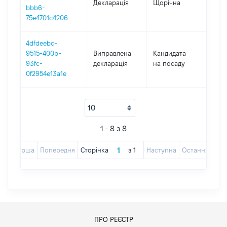
Декларація
Щорічна
202
bbb6-
75e4701c4206
4dfdeebc-
9515-400b-
Виправлена
Кандидата
202
93fc-
декларація
на посаду
0f2954e13a1e
1 - 8 з 8
Перша
Попередня
Сторінка
з
1
Наступна
Остання
ПРО РЕЄСТР