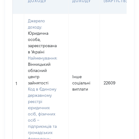
ДОХОДУ
ДОХОДУ
(ВАРТІСТЬ)
Я
С
Джерело
доходу:
Юридична
особа,
зареєстрована
в Україні
Найменування:
Вінницький
П
обласний
Л
центр
Інше
І
зайнятості
соціальні
22609
П
1
Код в Єдиному
виплати
(
державному
н
реєстрі
М
юридичних
осіб, фізичних
осіб –
підприємців та
громадських
формувань: