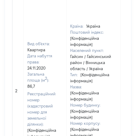
Країна:
Україна
Поштовий індекс:
[Конфіденційна
Вид об'єкта:
інформація]
Квартира
Населений пункт:
Дата набуття
Гайсин / Гайсинський
права:
район / Вінницька
24.11.2020
область / Україна
Загальна
Тип:
[Конфіденційна
2
площа (м
):
інформація]
86,7
Назва:
[Не ві
2
[Конфіденційна
Реєстраційний
інформація]
номер
Номер будинку:
(кадастровий
[Конфіденційна
номер для
інформація]
земельної
Номер корпусу:
ділянки):
[Конфіденційна
[Конфіденційна
інформація]