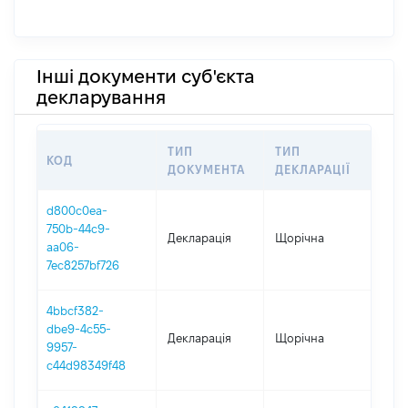
Інші документи суб'єкта
декларування
ТИП
ТИП
КОД
ПЕ
ДОКУМЕНТА
ДЕКЛАРАЦІЇ
d800c0ea-
750b-44c9-
Декларація
Щорічна
202
aa06-
7ec8257bf726
4bbcf382-
dbe9-4c55-
Декларація
Щорічна
202
9957-
c44d98349f48