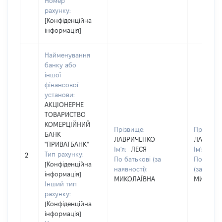
Номер
рахунку:
[Конфіденційна
інформація]
Найменування
банку або
іншої
фінансової
установи:
АКЦІОНЕРНЕ
ТОВАРИСТВО
КОМЕРЦІЙНИЙ
Прізвище:
Прізвище
БАНК
ЛАВРИЧЕНКО
ЛАВРИЧ
"ПРИВАТБАНК"
Ім'я:
ЛЕСЯ
Ім'я:
ЛЕ
Тип рахунку:
2
По батькові (за
По батьк
[Конфіденційна
наявності):
(за наявн
інформація]
МИКОЛАЇВНА
МИКОЛА
Інший тип
рахунку:
[Конфіденційна
інформація]