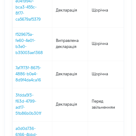
e0419947-
bca3-455c-
Декларація
Щорічна
202
8f77-
ca5679af5379
f529675a-
fe60-4e01-
Виправлена
Щорічна
202
b3e0-
декларація
b35003ae1368
7af7f73f-8675-
4886-b0e4-
Декларація
Щорічна
202
8d9f4da4ca16
3fdda5f3-
01.0
f63d-4799-
Перед
Декларація
-
ad17-
звільненням
26.
51b86b0b301f
a0d0d736-
6166-4bbd-