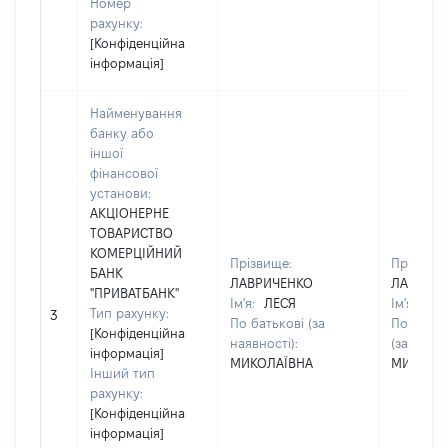
Номер
рахунку:
[Конфіденційна
інформація]
Найменування
банку або
іншої
фінансової
установи:
АКЦІОНЕРНЕ
ТОВАРИСТВО
КОМЕРЦІЙНИЙ
Прізвище:
Прізвище
БАНК
ЛАВРИЧЕНКО
ЛАВРИЧ
"ПРИВАТБАНК"
Ім'я:
ЛЕСЯ
Ім'я:
ЛЕ
Тип рахунку:
3
По батькові (за
По батьк
[Конфіденційна
наявності):
(за наявн
інформація]
МИКОЛАЇВНА
МИКОЛА
Інший тип
рахунку:
[Конфіденційна
інформація]