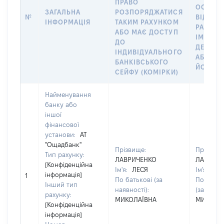
ПРАВО
ОСОБУ,
ЗАГАЛЬНА
РОЗПОРЯДЖАТИСЯ
№
ВІДКРИ
ІНФОРМАЦІЯ
ТАКИМ РАХУНКОМ
РАХУНО
АБО МАЄ ДОСТУП
ІМ’Я СУ
ДО
ДЕКЛАР
ІНДИВІДУАЛЬНОГО
АБО ЧЛ
БАНКІВСЬКОГО
ЙОГО СІ
СЕЙФУ (КОМІРКИ)
Найменування
банку або
іншої
фінансової
установи:
АТ
"Ощадбанк"
Прізвище:
Прізвище
Тип рахунку:
ЛАВРИЧЕНКО
ЛАВРИЧ
[Конфіденційна
Ім'я:
ЛЕСЯ
Ім'я:
ЛЕ
інформація]
1
По батькові (за
По батьк
Інший тип
наявності):
(за наявн
рахунку:
МИКОЛАЇВНА
МИКОЛА
[Конфіденційна
інформація]