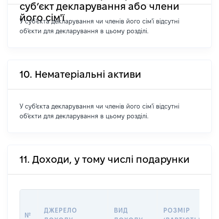
суб’єкт декларування або члени
його сім'ї
У суб'єкта декларування чи членів його сім'ї відсутні
об'єкти для декларування в цьому розділі.
10. Нематеріальні активи
У суб'єкта декларування чи членів його сім'ї відсутні
об'єкти для декларування в цьому розділі.
11. Доходи, у тому числі подарунки
І
ДЖЕРЕЛО
ВИД
РОЗМІР
П
№