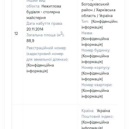
Інший вид
Богодухівський
об'єкта:
Нежитлова
район / Харківська
будівля - столярна
область / Україна
майстерня
Тип:
[Конфіденційна
Дата набуття права:
інформація]
20.11.2014
Назва:
2
12
Загальна площа (м
):
[Конфіденційна
88,9
інформація]
Реєстраційний номер
Номер будинку:
(кадастровий номер
[Конфіденційна
для земельної ділянки):
інформація]
[Конфіденційна
Номер корпусу:
інформація]
[Конфіденційна
інформація]
Номер квартири:
[Конфіденційна
інформація]
Країна:
Україна
Поштовий індекс:
[Конфіденційна
інформація]