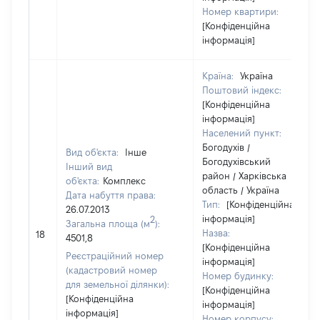
Номер квартири:
[Конфіденційна
інформація]
Країна:
Україна
Поштовий індекс:
[Конфіденційна
інформація]
Населений пункт:
Богодухів /
Вид об'єкта:
Інше
Богодухівський
Інший вид
район / Харківська
об'єкта:
Комплекс
область / Україна
Дата набуття права:
Тип:
[Конфіденційна
26.07.2013
інформація]
2
Загальна площа (м
):
Назва:
18
4501,8
[Конфіденційна
Реєстраційний номер
інформація]
(кадастровий номер
Номер будинку:
для земельної ділянки):
[Конфіденційна
[Конфіденційна
інформація]
інформація]
Номер корпусу: