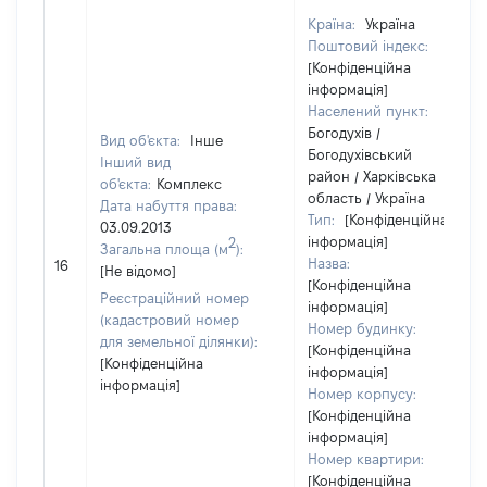
Країна:
Україна
Поштовий індекс:
[Конфіденційна
інформація]
Населений пункт:
Богодухів /
Вид об'єкта:
Інше
Богодухівський
Інший вид
район / Харківська
об'єкта:
Комплекс
область / Україна
Дата набуття права:
Тип:
[Конфіденційна
03.09.2013
інформація]
2
Загальна площа (м
):
Назва:
16
[Не відомо]
[Конфіденційна
Реєстраційний номер
інформація]
(кадастровий номер
Номер будинку:
для земельної ділянки):
[Конфіденційна
[Конфіденційна
інформація]
інформація]
Номер корпусу:
[Конфіденційна
інформація]
Номер квартири:
[Конфіденційна