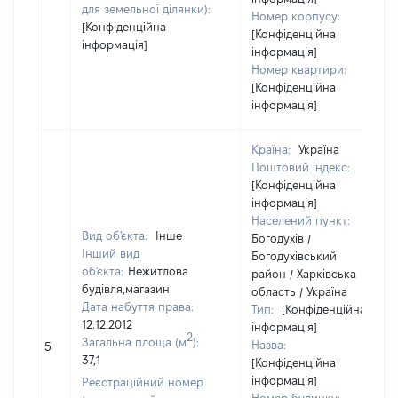
для земельної ділянки):
Номер корпусу:
[Конфіденційна
[Конфіденційна
інформація]
інформація]
Номер квартири:
[Конфіденційна
інформація]
Країна:
Україна
Поштовий індекс:
[Конфіденційна
інформація]
Населений пункт:
Вид об'єкта:
Інше
Богодухів /
Інший вид
Богодухівський
об'єкта:
Нежитлова
район / Харківська
будівля,магазин
область / Україна
Дата набуття права:
Тип:
[Конфіденційна
12.12.2012
інформація]
2
Загальна площа (м
):
Назва:
5
37,1
[Конфіденційна
інформація]
Реєстраційний номер