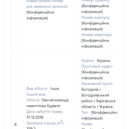
Номер будинку:
(кадастровий номер
[Конфіденційна
для земельної ділянки):
інформація]
[Конфіденційна
Номер корпусу:
інформація]
[Конфіденційна
інформація]
Номер квартири:
[Конфіденційна
інформація]
Країна:
Україна
Поштовий індекс:
[Конфіденційна
інформація]
Населений пункт:
Вид об'єкта:
Інше
Богодухів /
Інший вид
Богодухівський
об'єкта:
Овочесховище,
район / Харківська
нежитлова будівля
область / Україна
Дата набуття права:
Тип:
[Конфіденційна
31.12.2016
інформація]
2
Загальна площа (м
):
Назва:
6
319,2