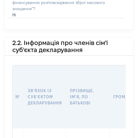
фінансуванню розповсюдження зброї масового
знищення”?
Ні
2.2. Інформація про членів сім'ї
суб'єкта декларування
ЗВ'ЯЗОК ІЗ
ПРІЗВИЩЕ,
№
СУБ'ЄКТОМ
ІМ'Я, ПО
ГРОМАДЯН
ДЕКЛАРУВАННЯ
БАТЬКОВІ