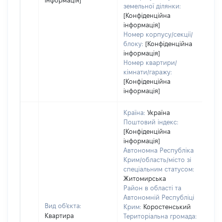
інформація]
земельної ділянки:
[Конфіденційна
інформація]
Номер корпусу/секції/
блоку:
[Конфіденційна
інформація]
Номер квартири/
кімнати/гаражу:
[Конфіденційна
інформація]
Країна:
Україна
Поштовий індекс:
[Конфіденційна
інформація]
Автономна Республіка
Крим/область/місто зі
спеціальним статусом:
Житомирська
Район в області та
Автономній Республіці
Вид об'єкта:
Крим:
Коростенський
Квартира
Територіальна громада: