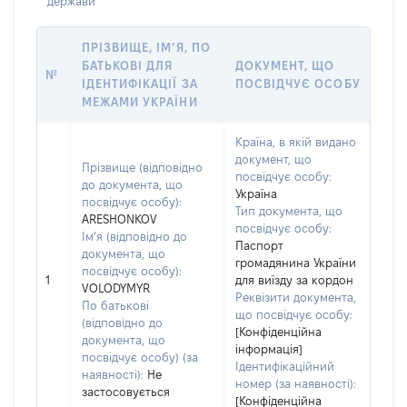
держави
ПРІЗВИЩЕ, ІМ’Я, ПО
БАТЬКОВІ ДЛЯ
ДОКУМЕНТ, ЩО
№
ІДЕНТИФІКАЦІЇ ЗА
ПОСВІДЧУЄ ОСОБУ
МЕЖАМИ УКРАЇНИ
Країна, в якій видано
документ, що
Прізвище (відповідно
посвідчує особу:
до документа, що
Україна
посвідчує особу):
Тип документа, що
ARESHONKOV
посвідчує особу:
Ім’я (відповідно до
Паспорт
документа, що
громадянина України
посвідчує особу):
1
для виїзду за кордон
VOLODYMYR
Реквізити документа,
По батькові
що посвідчує особу:
(відповідно до
[Конфіденційна
документа, що
інформація]
посвідчує особу) (за
Ідентифікаційний
наявності):
Не
номер (за наявності):
застосовується
[Конфіденційна