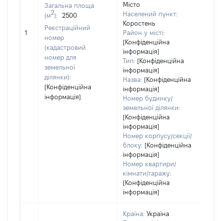
Місто
Загальна площа
2
Населений пункт:
(м
):
2500
Коростень
[Не
Реєстраційний
1
Район у місті:
зас
номер
[Конфіденційна
(кадастровий
інформація]
номер для
Тип:
[Конфіденційна
земельної
інформація]
ділянки):
Назва:
[Конфіденційна
[Конфіденційна
інформація]
інформація]
Номер будинку/
земельної ділянки:
[Конфіденційна
інформація]
Номер корпусу/секції/
блоку:
[Конфіденційна
інформація]
Номер квартири/
кімнати/гаражу:
[Конфіденційна
інформація]
Країна:
Україна