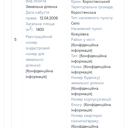
Вид об'єкта:
Крим:
Коростенський
Земельна ділянка
Територіальна громада:
Дата набуття
Коростенська
Тип населеного пункту:
права:
12.04.2006
Село
Загальна площа
2
Населений пункт:
(м
):
1400
Кожухівка
Реєстраційний
[Не
5
Район у місті:
номер
[Конфіденційна
(кадастровий
інформація]
номер для
Тип:
[Конфіденційна
земельної
інформація]
ділянки):
Назва:
[Конфіденційна
[Конфіденційна
інформація]
інформація]
Номер будинку/
земельної ділянки:
[Конфіденційна
інформація]
Номер корпусу/секції/
блоку:
[Конфіденційна
інформація]
Номер квартири/
кімнати/гаражу:
[Конфіденційна