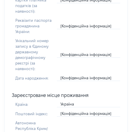
картки платника
податків (за
наявності):
Реквізити паспорта
[Конфіденційна інформація]
громадянина
України:
Унікальний номер
запису в Єдиному
державному
[Конфіденційна інформація]
демографічному
реєстрі (за
наявності):
[Конфіденційна інформація]
Дата народження:
Зареєстроване місце проживання
Україна
Країна:
[Конфіденційна інформація]
Поштовий індекс:
Автономна
Республіка Крим/