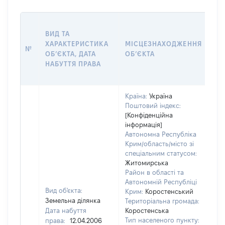
ВА
ВИД ТА
ДА
ХАРАКТЕРИСТИКА
МІСЦЕЗНАХОДЖЕННЯ
ПР
№
ОБʼЄКТА, ДАТА
ОБʼЄКТА
ОС
НАБУТТЯ ПРАВА
Г
ОЦ
Країна:
Україна
Поштовий індекс:
[Конфіденційна
інформація]
Автономна Республіка
Крим/область/місто зі
спеціальним статусом:
Житомирська
Район в області та
Автономній Республіці
Вид об'єкта:
Крим:
Коростенський
Земельна ділянка
Територіальна громада:
Дата набуття
Коростенська
Тип населеного пункту:
права:
12.04.2006