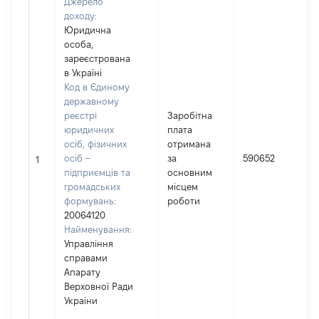
Джерело
доходу:
Юридична
особа,
зареєстрована
в Україні
Код в Єдиному
державному
реєстрі
Заробітна
юридичних
плата
осіб, фізичних
отримана
осіб –
за
590652
1
підприємців та
основним
громадських
місцем
формувань:
роботи
20064120
Найменування:
Управління
справами
Апарату
Верховної Ради
України