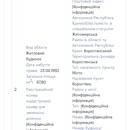
Поштовий індекс:
[Конфіденційна
інформація]
Автономна Республіка
Крим/область/місто зі
спеціальним статусом:
Житомирська
Район в області та
Автономній Республіці
Вид об'єкта:
Крим:
Коростенський
Житловий
Територіальна громада:
будинок
Коростенська
Дата набуття
Тип населеного пункту:
права:
23.04.1992
Місто
Загальна площа
Населений пункт:
2
(м
):
67,80
Коростень
[Не
2
Реєстраційний
Район у місті:
зас
[Конфіденційна
номер
інформація]
(кадастровий
Тип:
[Конфіденційна
номер для
інформація]
земельної
Назва:
[Конфіденційна
ділянки):
інформація]
[Конфіденційна
Номер будинку/