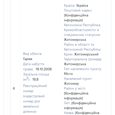
Країна:
Україна
Поштовий індекс:
[Конфіденційна
інформація]
Автономна Республіка
Крим/область/місто зі
спеціальним статусом:
Житомирська
Район в області та
Автономній Республіці
Вид об'єкта:
Крим:
Житомирський
Гараж
Територіальна громада:
Дата набуття
Житомирська
Тип населеного пункту:
права:
19.10.2006
Місто
Загальна площа
2
Населений пункт:
(м
):
19,8
Житомир
Реєстраційний
[Не
4
Район у місті:
номер
[Конфіденційна
(кадастровий
інформація]
номер для
Тип:
[Конфіденційна
земельної
інформація]
ділянки):
Назва:
[Конфіденційна