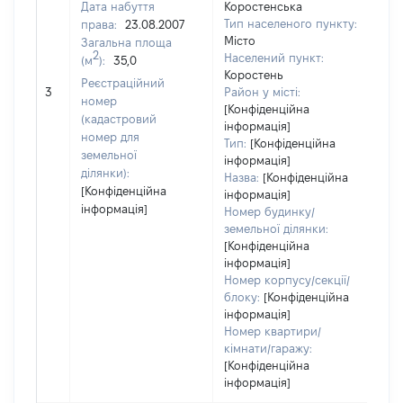
Дата набуття
Коростенська
Тип населеного пункту:
права:
23.08.2007
Місто
Загальна площа
2
Населений пункт:
(м
):
35,0
Коростень
Реєстраційний
[Не
3
Район у місті:
номер
[Конфіденційна
(кадастровий
інформація]
номер для
Тип:
[Конфіденційна
земельної
інформація]
ділянки):
Назва:
[Конфіденційна
[Конфіденційна
інформація]
інформація]
Номер будинку/
земельної ділянки:
[Конфіденційна
інформація]
Номер корпусу/секції/
блоку:
[Конфіденційна
інформація]
Номер квартири/
кімнати/гаражу:
[Конфіденційна
інформація]