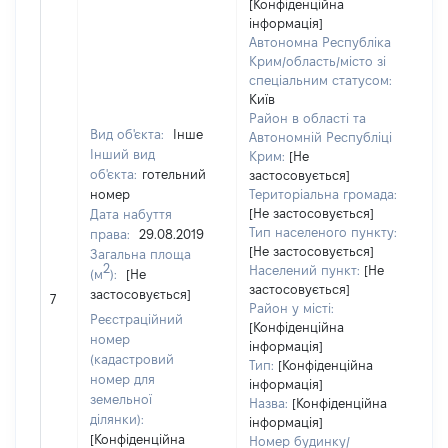
[Конфіденційна
інформація]
Автономна Республіка
Крим/область/місто зі
спеціальним статусом:
Київ
Район в області та
Вид об'єкта:
Інше
Автономній Республіці
Інший вид
Крим:
[Не
об'єкта:
готельний
застосовується]
номер
Територіальна громада:
[Не застосовується]
Дата набуття
Тип населеного пункту:
права:
29.08.2019
[Не застосовується]
Загальна площа
2
Населений пункт:
[Не
(м
):
[Не
[Не
застосовується]
застосовується]
7
зас
Район у місті:
Реєстраційний
[Конфіденційна
номер
інформація]
(кадастровий
Тип:
[Конфіденційна
номер для
інформація]
земельної
Назва:
[Конфіденційна
ділянки):
інформація]
[Конфіденційна
Номер будинку/