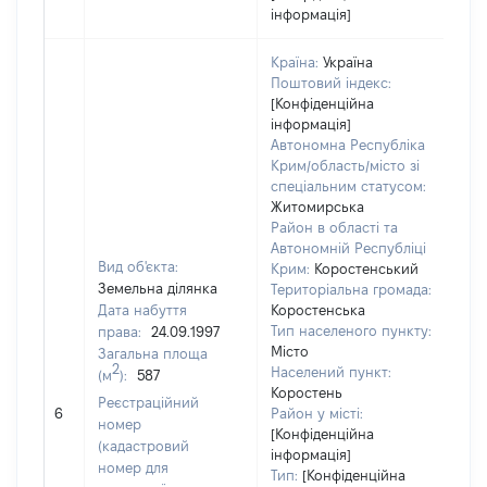
інформація]
Країна:
Україна
Поштовий індекс:
[Конфіденційна
інформація]
Автономна Республіка
Крим/область/місто зі
спеціальним статусом:
Житомирська
Район в області та
Автономній Республіці
Вид об'єкта:
Крим:
Коростенський
Земельна ділянка
Територіальна громада:
Дата набуття
Коростенська
Тип населеного пункту:
права:
24.09.1997
Місто
Загальна площа
2
Населений пункт:
(м
):
587
Коростень
Реєстраційний
[Не
6
Район у місті:
номер
[Конфіденційна
(кадастровий
інформація]
номер для
Тип:
[Конфіденційна