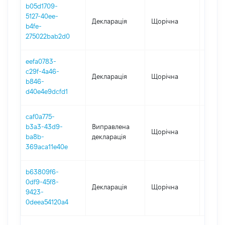
b05d1709-
5127-40ee-
Декларація
Щорічна
2019
b4fe-
275022bab2d0
eefa0783-
c29f-4a46-
Декларація
Щорічна
2018
b846-
d40e4e9dcfd1
caf0a775-
b3a3-43d9-
Виправлена
Щорічна
2017
ba8b-
декларація
369aca11e40e
b63809f6-
0df9-45f8-
Декларація
Щорічна
2017
9423-
0deea54120a4