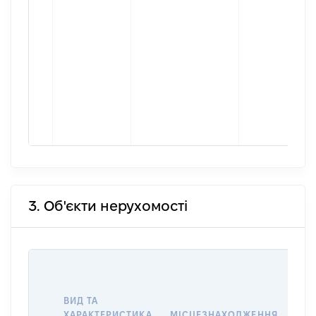
3. Об'єкти нерухомості
ВАР
ДАТ
НАБ
ВИД ТА
ПРА
ХАРАКТЕРИСТИКА
МІСЦЕЗНАХОДЖЕННЯ