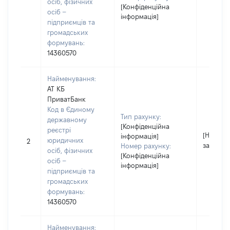
осіб, фізичних
[Конфіденційна
осіб –
інформація]
підприємців та
громадських
формувань:
14360570
Найменування:
АТ КБ
ПриватБанк
Код в Єдиному
Тип рахунку:
державному
[Конфіденційна
реєстрі
[Не
інформація]
юридичних
2
застосо
Номер рахунку:
осіб, фізичних
[Конфіденційна
осіб –
інформація]
підприємців та
громадських
формувань:
14360570
Найменування: