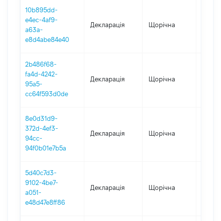
10b895dd-
e4ec-4af9-
Декларація
Щорічна
2024
a63a-
e8d4abe84e40
2b486f68-
fa4d-4242-
Декларація
Щорічна
2023
95a5-
cc64f593d0de
8e0d31d9-
372d-4ef3-
Декларація
Щорічна
2021
94cc-
94f0b01e7b5a
5d40c7d3-
9102-4be7-
Декларація
Щорічна
2020
a051-
e48d47e8ff86