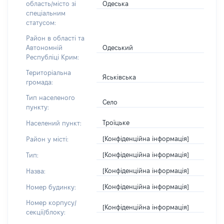
Одеська
область/місто зі
спеціальним
статусом:
Район в області та
Одеський
Автономній
Республіці Крим:
Територіальна
Яськівська
громада:
Тип населеного
Село
пункту:
Троїцьке
Населений пункт:
[Конфіденційна інформація]
Район у місті:
[Конфіденційна інформація]
Тип:
[Конфіденційна інформація]
Назва:
[Конфіденційна інформація]
Номер будинку:
Номер корпусу/
[Конфіденційна інформація]
секції/блоку: