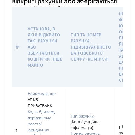
відкриті рахунки або зберігаються
кошти, інше майно
ІНФОР
ФІЗИЧН
ЮРИДИ
УСТАНОВА, В
ОСОБУ,
ЯКІЙ ВІДКРИТО
ТИП ТА НОМЕР
ПРАВО
ТАКІ РАХУНКИ
РАХУНКА,
РОЗПО
№
АБО
ІНДИВІДУАЛЬНОГО
ТАКИМ
ЗБЕРІГАЮТЬСЯ
БАНКІВСЬКОГО
АБО М
КОШТИ ЧИ ІНШЕ
СЕЙФУ (КОМІРКИ)
ДО
МАЙНО
ІНДИВ
БАНКІ
СЕЙФУ 
Найменування:
АТ КБ
ПРИВАТБАНК
Код в Єдиному
Тип рахунку:
державному
[Конфіденційна
реєстрі
[Не
інформація]
юридичних
1
застосо
Номер рахунку: