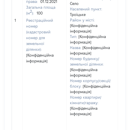
права:
01.12.2021
Село
Загальна площа
Населений пункт:
2
(м
):
100
Троїцьке
[Не 
Район у місті:
1
Реєстраційний
[Конфіденційна
номер
інформація]
(кадастровий
Тип:
[Конфіденційна
номер для
інформація]
земельної
Назва:
[Конфіденційна
ділянки):
інформація]
[Конфіденційна
Номер будинку/
інформація]
земельної ділянки:
[Конфіденційна
інформація]
Номер корпусу/секції/
блоку:
[Конфіденційна
інформація]
Номер квартири/
кімнати/гаражу:
[Конфіденційна
інформація]