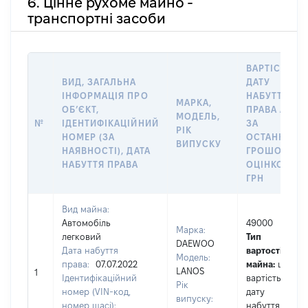
6. Цінне рухоме майно -
транспортні засоби
ВАРТІСТЬ Н
ВИД, ЗАГАЛЬНА
ДАТУ
ІНФОРМАЦІЯ ПРО
НАБУТТЯ
МАРКА,
ОБʼЄКТ,
ПРАВА АБО
МОДЕЛЬ,
№
ІДЕНТИФІКАЦІЙНИЙ
ЗА
РІК
НОМЕР (ЗА
ОСТАННЬО
ВИПУСКУ
НАЯВНОСТІ), ДАТА
ГРОШОВОЮ
НАБУТТЯ ПРАВА
ОЦІНКОЮ,
ГРН
Вид майна:
Автомобіль
49000
Марка:
легковий
Тип
DAEWOO
Дата набуття
вартості
Модель:
права:
07.07.2022
майна:
це
LANOS
1
Ідентифікаційний
вартість на
Рік
номер (VIN-код,
дату
випуску:
номер шасі):
набуття