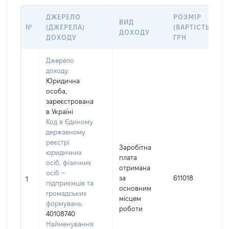
ДЖЕРЕЛО
РОЗМІР
ВИД
№
(ДЖЕРЕЛА)
(ВАРТІСТЬ),
ДОХОДУ
ДОХОДУ
ГРН
Джерело
доходу:
Юридична
особа,
зареєстрована
в Україні
Код в Єдиному
державному
реєстрі
Заробітна
юридичних
плата
осіб, фізичних
отримана
осіб –
за
611018
1
підприємців та
основним
громадських
місцем
формувань:
роботи
40108740
Найменування: