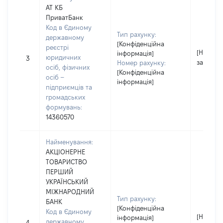
АТ КБ
ПриватБанк
Код в Єдиному
Тип рахунку:
державному
[Конфіденційна
реєстрі
[Не
інформація]
юридичних
3
застосо
Номер рахунку:
осіб, фізичних
[Конфіденційна
осіб –
інформація]
підприємців та
громадських
формувань:
14360570
Найменування:
АКЦІОНЕРНЕ
ТОВАРИСТВО
ПЕРШИЙ
УКРАЇНСЬКИЙ
МІЖНАРОДНИЙ
Тип рахунку:
БАНК
[Конфіденційна
Код в Єдиному
[Не
інформація]
державному
4