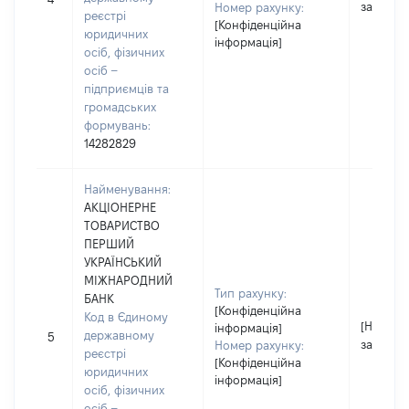
застосо
Номер рахунку:
реєстрі
[Конфіденційна
юридичних
інформація]
осіб, фізичних
осіб –
підприємців та
громадських
формувань:
14282829
Найменування:
АКЦІОНЕРНЕ
ТОВАРИСТВО
ПЕРШИЙ
УКРАЇНСЬКИЙ
МІЖНАРОДНИЙ
Тип рахунку:
БАНК
[Конфіденційна
Код в Єдиному
[Не
інформація]
державному
5
застосо
Номер рахунку:
реєстрі
[Конфіденційна
юридичних
інформація]
осіб, фізичних
осіб –