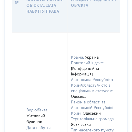
№
ЗА
ОБʼЄКТА, ДАТА
ОБʼЄКТА
ОС
НАБУТТЯ ПРАВА
ГР
ОЦІ
ГРН
Країна:
Україна
Поштовий індекс:
[Конфіденційна
інформація]
Автономна Республіка
Крим/область/місто зі
спеціальним статусом:
Одеська
Район в області та
Автономній Республіці
Вид об'єкта:
Крим:
Одеський
Житловий
Територіальна громада:
будинок
Яськівська
Дата набуття
Тип населеного пункту: