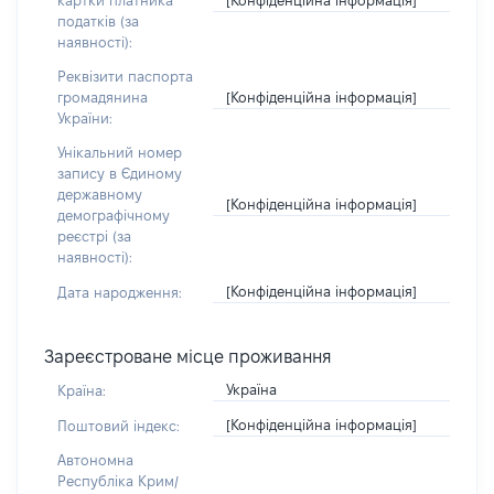
картки платника
податків (за
наявності):
Реквізити паспорта
[Конфіденційна інформація]
громадянина
України:
Унікальний номер
запису в Єдиному
державному
[Конфіденційна інформація]
демографічному
реєстрі (за
наявності):
[Конфіденційна інформація]
Дата народження:
Зареєстроване місце проживання
Україна
Країна:
[Конфіденційна інформація]
Поштовий індекс:
Автономна
Республіка Крим/