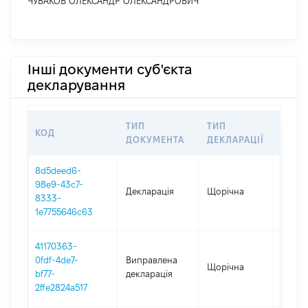
ЧУВАКОВ ОЛЕКСАНДР ОЛЕКСАНДРОВИЧ
Інші документи суб'єкта
декларування
ТИП
ТИП
КОД
ПЕРІ
ДОКУМЕНТА
ДЕКЛАРАЦІЇ
8d5deed6-
98e9-43c7-
Декларація
Щорічна
2025
8333-
1e7755646c63
41170363-
0fdf-4de7-
Виправлена
Щорічна
2024
bf77-
декларація
2ffe2824a517