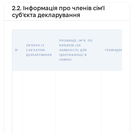
2.2. Інформація про членів сім'ї
суб'єкта декларування
ПРІЗВИЩЕ, ІМʼЯ, ПО
ЗВʼЯЗОК ІЗ
БАТЬКОВІ (ЗА
№
СУБʼЄКТОМ
НАЯВНОСТІ) ДЛЯ
ГРОМАДЯНСТВО
ДЕКЛАРУВАННЯ
ІДЕНТИФІКАЦІЇ В
УКРАЇНІ