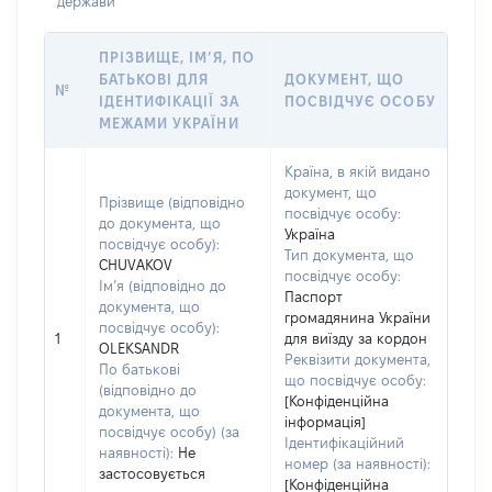
держави
ПРІЗВИЩЕ, ІМ’Я, ПО
БАТЬКОВІ ДЛЯ
ДОКУМЕНТ, ЩО
№
ІДЕНТИФІКАЦІЇ ЗА
ПОСВІДЧУЄ ОСОБУ
МЕЖАМИ УКРАЇНИ
Країна, в якій видано
документ, що
Прізвище (відповідно
посвідчує особу:
до документа, що
Україна
посвідчує особу):
Тип документа, що
CHUVAKOV
посвідчує особу:
Ім’я (відповідно до
Паспорт
документа, що
громадянина України
посвідчує особу):
1
для виїзду за кордон
OLEKSANDR
Реквізити документа,
По батькові
що посвідчує особу:
(відповідно до
[Конфіденційна
документа, що
інформація]
посвідчує особу) (за
Ідентифікаційний
наявності):
Не
номер (за наявності):
застосовується
[Конфіденційна