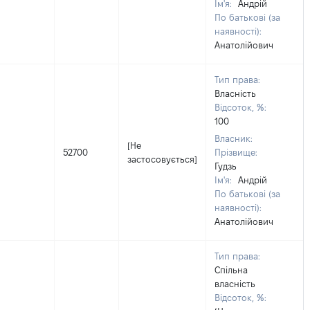
Ім'я:
Андрій
По батькові (за
наявності):
Анатолійович
Тип права:
Власність
Відсоток, %:
100
Власник:
[Не
52700
Прізвище:
застосовується]
Гудзь
Ім'я:
Андрій
По батькові (за
наявності):
Анатолійович
Тип права:
Спільна
власність
Відсоток, %: