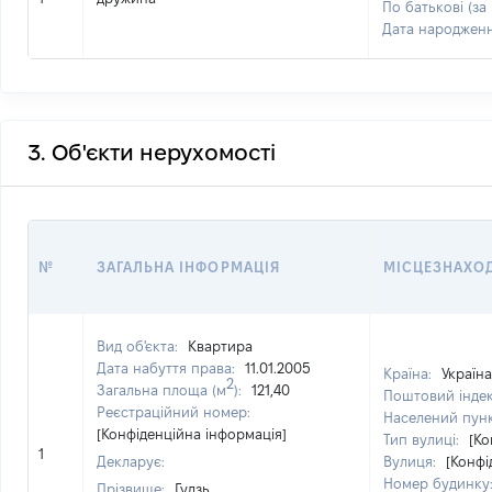
По батькові (за
Дата народжен
3. Об'єкти нерухомості
№
ЗАГАЛЬНА ІНФОРМАЦІЯ
МІСЦЕЗНАХО
Вид об'єкта:
Квартира
Дата набуття права:
11.01.2005
Країна:
Україна
2
Загальна площа (м
):
121,40
Поштовий інде
Реєстраційний номер:
Населений пун
[Конфіденційна інформація]
Тип вулиці:
[Ко
1
Декларує:
Вулиця:
[Конфі
Номер будинку
Прізвище:
Гудзь