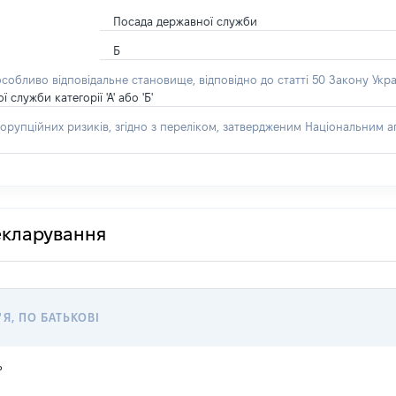
Посада державної служби
Б
особливо відповідальне становище, відповідно до статті 50 Закону Укра
лужби категорії 'А' або 'Б'
орупційних ризиків, згідно з переліком, затвердженим Національним аг
декларування
'Я, ПО БАТЬКОВІ
ь