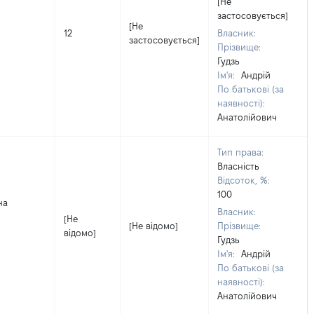
[Не
застосовується]
[Не
12
Власник:
застосовується]
Прізвище:
Гудзь
Ім'я:
Андрій
По батькові (за
наявності):
Анатолійович
Тип права:
Власність
Відсоток, %:
100
на
Власник:
[Не
[Не відомо]
Прізвище:
відомо]
Гудзь
Ім'я:
Андрій
По батькові (за
наявності):
Анатолійович