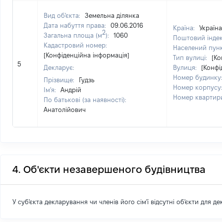
Вид об'єкта:
Земельна ділянка
Дата набуття права:
09.06.2016
Країна:
Україна
2
Загальна площа (м
):
1060
Поштовий інде
Кадастровий номер:
Населений пун
[Конфіденційна інформація]
Тип вулиці:
[Ко
5
Декларує:
Вулиця:
[Конфі
Номер будинку
Прізвище:
Гудзь
Номер корпусу
Ім'я:
Андрій
Номер квартир
По батькові (за наявності):
Анатолійович
4. Об'єкти незавершеного будівництва
У суб'єкта декларування чи членів його сім'ї відсутні об'єкти для д