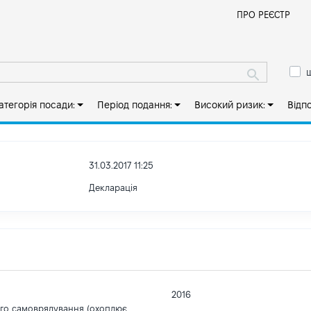
Й
ПРО РЕЄСТР
ш
атегорія посади:
Період подання:
Високий ризик:
Відп
31.03.2017 11:25
Декларація
2016
ого самоврядування (охоплює