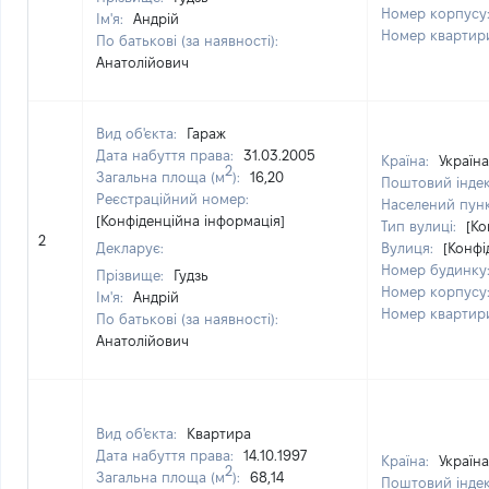
Номер корпусу
Ім'я:
Андрій
Номер квартир
По батькові (за наявності):
Анатолійович
Вид об'єкта:
Гараж
Дата набуття права:
31.03.2005
Країна:
Україна
2
Загальна площа (м
):
16,20
Поштовий інде
Реєстраційний номер:
Населений пун
[Конфіденційна інформація]
Тип вулиці:
[Ко
2
Декларує:
Вулиця:
[Конфі
Номер будинку
Прізвище:
Гудзь
Номер корпусу
Ім'я:
Андрій
Номер квартир
По батькові (за наявності):
Анатолійович
Вид об'єкта:
Квартира
Дата набуття права:
14.10.1997
Країна:
Україна
2
Загальна площа (м
):
68,14
Поштовий інде