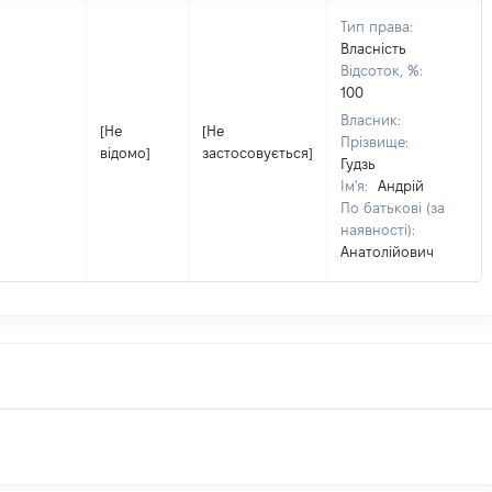
Тип права:
Власність
Відсоток, %:
100
Власник:
[Не
[Не
Прізвище:
відомо]
застосовується]
Гудзь
Ім'я:
Андрій
По батькові (за
наявності):
Анатолійович