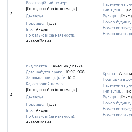
Реєстраційний номер:
Населений пун
[Конфіденційна інформація]
Тип вулиці:
[Ко
3
Декларує:
Вулиця:
[Конфі
Номер будинку
Прізвище:
Гудзь
Номер корпусу
Ім'я:
Андрій
Номер квартир
По батькові (за наявності):
Анатолійович
Вид об'єкта:
Земельна ділянка
Дата набуття права:
19.06.1998
Країна:
Україна
2
Загальна площа (м
):
1010
Поштовий інде
Кадастровий номер:
Населений пун
[Конфіденційна інформація]
Тип вулиці:
[Ко
4
Декларує:
Вулиця:
[Конфі
Номер будинку
Прізвище:
Гудзь
Номер корпусу
Ім'я:
Андрій
Номер квартир
По батькові (за наявності):
Анатолійович