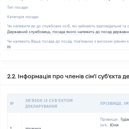
Тип посади:
Категорія посади:
Чи належите ви до службових осіб, які займають відповідальне та 
Державний службовець, посада якого належить до посад державної с
Чи належить Ваша посада до посад, пов'язаних з високим рівнем к
Ні
2.2. Інформація про членів сім'ї суб'єкта 
ЗВ'ЯЗОК ІЗ СУБ'ЄКТОМ
№
ПРІЗВИЩЕ, ІМ
ДЕКЛАРУВАННЯ
Прізвище:
Гудз
Ім'я:
Юлія
1
дружина