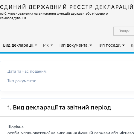
ЄДИНИЙ ДЕРЖАВНИЙ РЕЄСТР ДЕКЛАРАЦІ
осіб, уповноважених на виконання функцій держави або місцевого
самоврядування
Вид декларації:
Рік:
Тип документа:
Тип посади:
К
Дата та час подання:
Тип документа:
1. Вид декларації та звітний період
Щорічна
особи, уповноваженої на виконання функцій держави або місцев