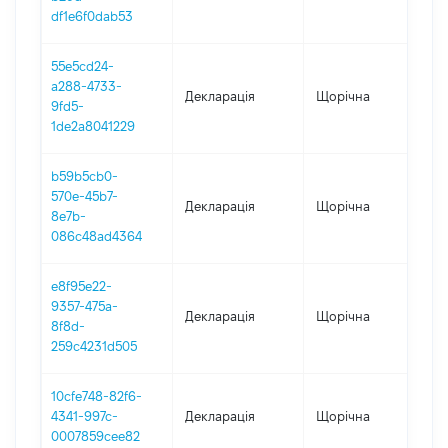
df1e6f0dab53
55e5cd24-
a288-4733-
Декларація
Щорічна
202
9fd5-
1de2a8041229
b59b5cb0-
570e-45b7-
Декларація
Щорічна
202
8e7b-
086c48ad4364
e8f95e22-
9357-475a-
Декларація
Щорічна
201
8f8d-
259c4231d505
10cfe748-82f6-
4341-997c-
Декларація
Щорічна
201
0007859cee82