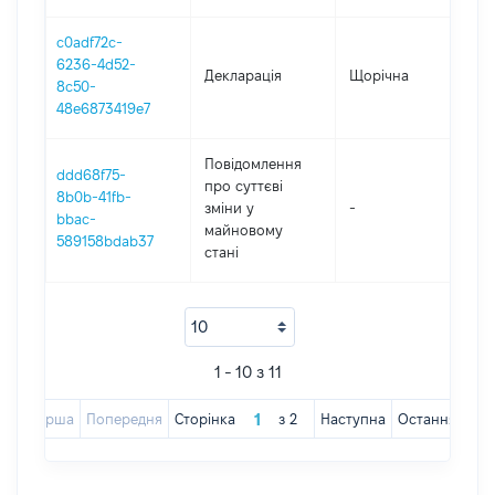
c0adf72c-
6236-4d52-
Декларація
Щорічна
201
8c50-
48e6873419e7
Повідомлення
ddd68f75-
про суттєві
8b0b-41fb-
зміни y
-
201
bbac-
майновому
589158bdab37
стані
1 - 10 з 11
Перша
Попередня
Сторінка
з
2
Наступна
Остання