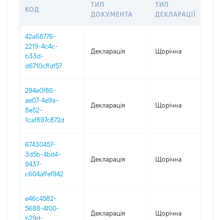
ТИП
ТИП
КОД
ПЕ
ДОКУМЕНТА
ДЕКЛАРАЦІЇ
42a68776-
2219-4c4c-
Декларація
Щорічна
202
b33d-
d6710cffdf57
294e0f86-
ae07-4e9a-
Декларація
Щорічна
202
8e52-
1caf897c872d
67430457-
3d5b-4bd4-
Декларація
Щорічна
202
9437-
c604affef942
e46c4582-
5688-4f00-
Декларація
Щорічна
202
b29d-