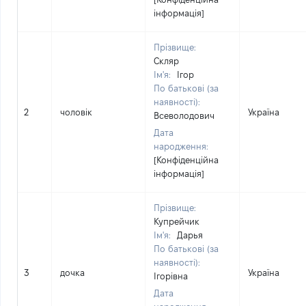
інформація]
Прізвище:
Скляр
Ім'я:
Ігор
По батькові (за
наявності):
2
чоловік
Україна
Всеволодович
Дата
народження:
[Конфіденційна
інформація]
Прізвище:
Купрейчик
Ім'я:
Дарья
По батькові (за
наявності):
3
дочка
Україна
Ігорівна
Дата