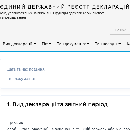
ЄДИНИЙ ДЕРЖАВНИЙ РЕЄСТР ДЕКЛАРАЦІ
осіб, уповноважених на виконання функцій держави або місцевого
самоврядування
Вид декларації:
Рік:
Тип документа:
Тип посади:
К
Дата та час подання:
Тип документа:
1. Вид декларації та звітний період
Щорічна
особи, уповноваженої на виконання функцій держави або місцев