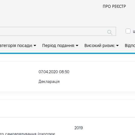
Й
ПРО РЕЄСТР
ш
атегорія посади:
Період подання:
Високий ризик:
Відп
07.04.2020 08:50
Декларація
2019
ого самоврядування (охоплює