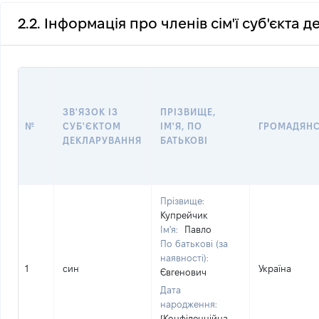
2.2. Інформація про членів сім'ї суб'єкта 
ЗВ'ЯЗОК ІЗ
ПРІЗВИЩЕ,
№
СУБ'ЄКТОМ
ІМ'Я, ПО
ГРОМАДЯН
ДЕКЛАРУВАННЯ
БАТЬКОВІ
Прізвище:
Купрейчик
Ім'я:
Павло
По батькові (за
наявності):
1
син
Україна
Євгенович
Дата
народження:
[Конфіденційна