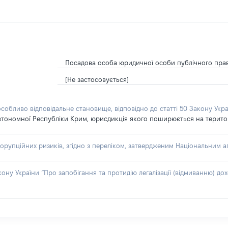
Посадова особа юридичної особи публічного пра
[Не застосовується]
особливо відповідальне становище, відповідно до статті 50 Закону Укра
втономної Республіки Крим, юрисдикція якого поширюється на територію
орупційних ризиків, згідно з переліком, затвердженим Національним аг
акону України “Про запобігання та протидію легалізації (відмиванню) 