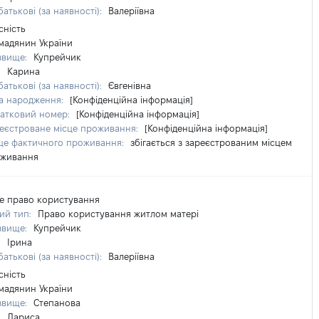
батькові (за наявності):
Валеріївна
сність
мадянин України
звище:
Купрейчик
:
Карина
батькові (за наявності):
Євгенівна
а народження:
[Конфіденційна інформація]
атковий номер:
[Конфіденційна інформація]
еєстроване місце проживання:
[Конфіденційна інформація]
це фактичного проживання:
збігається з зареєстрованим місцем
живання
е право користування
ий тип:
Право користування житлом матері
звище:
Купрейчик
:
Ірина
батькові (за наявності):
Валеріївна
сність
мадянин України
звище:
Степанова
:
Лариса