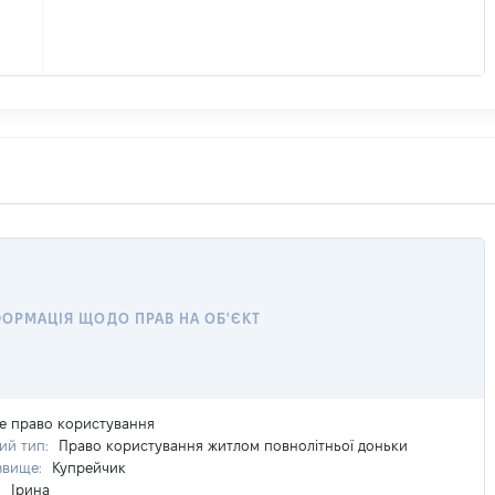
ФОРМАЦІЯ ЩОДО ПРАВ НА ОБ'ЄКТ
е право користування
ий тип:
Право користування житлом повнолітньої доньки
звище:
Купрейчик
:
Ірина