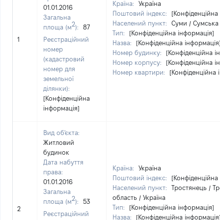
Країна:
Україна
01.01.2016
Поштовий індекс:
[Конфіденційна
Загальна
Населений пункт:
Суми / Сумська 
2
площа (м
):
87
Тип:
[Конфіденційна інформація]
1
Реєстраційний
Назва:
[Конфіденційна інформація
номер
Номер будинку:
[Конфіденційна і
(кадастровий
Номер корпусу:
[Конфіденційна і
номер для
Номер квартири:
[Конфіденційна 
земельної
ділянки):
[Конфіденційна
інформація]
Вид об'єкта:
Житловий
будинок
Дата набуття
Країна:
Україна
права:
Поштовий індекс:
[Конфіденційна
01.01.2016
Населений пункт:
Тростянець / Т
Загальна
область / Україна
2
площа (м
):
53
Тип:
[Конфіденційна інформація]
2
Реєстраційний
Назва:
[Конфіденційна інформація