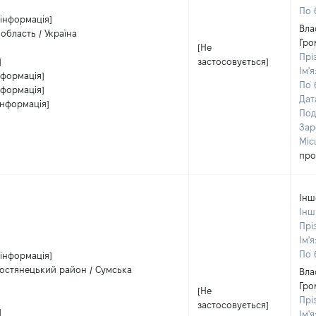
По 
 інформація]
Вла
область / Україна
Гро
[Не
Прі
]
застосовується]
Ім'я
нформація]
По 
нформація]
Дат
інформація]
Под
Зар
Міс
про
Інш
Інш
Прі
Ім'я
По 
 інформація]
ростянецький район / Сумська
Вла
Гро
[Не
Прі
застосовується]
]
Ім'я