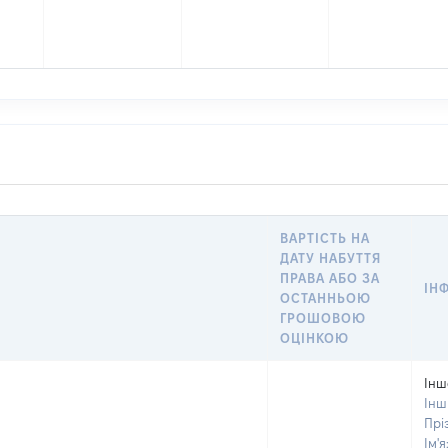
ВАРТІСТЬ НА
ДАТУ НАБУТТЯ
ПРАВА АБО ЗА
ІН
ОСТАННЬОЮ
ГРОШОВОЮ
ОЦІНКОЮ
Інш
Інш
Прі
Ім'я