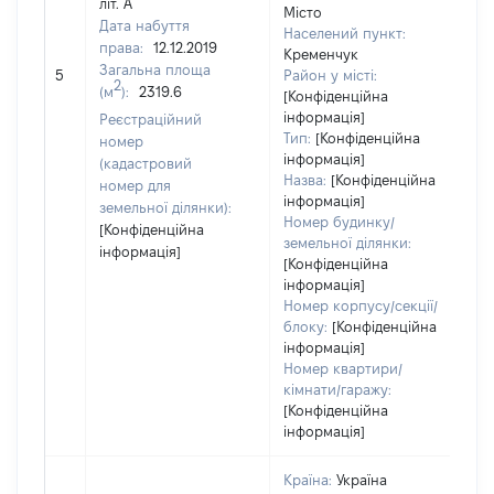
літ. А
Місто
Дата набуття
2
Населений пункт:
права:
12.12.2019
Ти
Кременчук
Загальна площа
об
5
Район у місті:
2
(м
):
2319.6
ва
[Конфіденційна
інформація]
н
Реєстраційний
Тип:
[Конфіденційна
номер
інформація]
(кадастровий
Назва:
[Конфіденційна
номер для
інформація]
земельної ділянки):
Номер будинку/
[Конфіденційна
земельної ділянки:
інформація]
[Конфіденційна
інформація]
Номер корпусу/секції/
блоку:
[Конфіденційна
інформація]
Номер квартири/
кімнати/гаражу:
[Конфіденційна
інформація]
Країна:
Україна