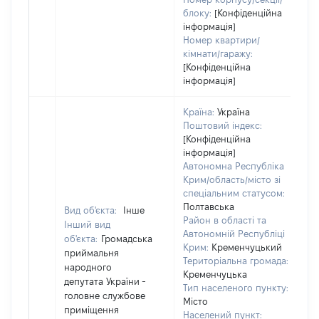
блоку:
[Конфіденційна
інформація]
Номер квартири/
кімнати/гаражу:
[Конфіденційна
інформація]
Країна:
Україна
Поштовий індекс:
[Конфіденційна
інформація]
Автономна Республіка
Крим/область/місто зі
спеціальним статусом:
Полтавська
Вид об'єкта:
Інше
Район в області та
Інший вид
Автономній Республіці
об'єкта:
Громадська
Крим:
Кременчуцький
приймальня
Територіальна громада:
народного
Кременчуцька
депутата України -
Тип населеного пункту:
головне службове
Місто
приміщення
Населений пункт: