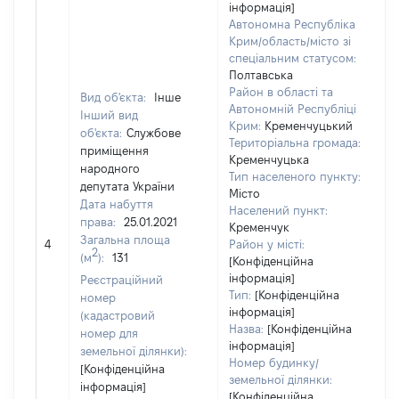
інформація]
Автономна Республіка
Крим/область/місто зі
спеціальним статусом:
Полтавська
Район в області та
Вид об'єкта:
Інше
Автономній Республіці
Інший вид
Крим:
Кременчуцький
об'єкта:
Службове
Територіальна громада:
приміщення
Кременчуцька
народного
Тип населеного пункту:
депутата України
Місто
Дата набуття
Населений пункт:
права:
25.01.2021
Кременчук
Загальна площа
[Н
4
Район у місті:
2
(м
):
131
[Конфіденційна
інформація]
Реєстраційний
Тип:
[Конфіденційна
номер
інформація]
(кадастровий
Назва:
[Конфіденційна
номер для
інформація]
земельної ділянки):
Номер будинку/
[Конфіденційна
земельної ділянки:
інформація]
[Конфіденційна