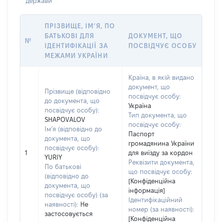
держави
ПРІЗВИЩЕ, ІМ’Я, ПО
БАТЬКОВІ ДЛЯ
ДОКУМЕНТ, ЩО
№
ІДЕНТИФІКАЦІЇ ЗА
ПОСВІДЧУЄ ОСОБУ
МЕЖАМИ УКРАЇНИ
Країна, в якій видано
документ, що
Прізвище (відповідно
посвідчує особу:
до документа, що
Україна
посвідчує особу):
Тип документа, що
SHAPOVALOV
посвідчує особу:
Ім’я (відповідно до
Паспорт
документа, що
громадянина України
посвідчує особу):
1
для виїзду за кордон
YURIY
Реквізити документа,
По батькові
що посвідчує особу:
(відповідно до
[Конфіденційна
документа, що
інформація]
посвідчує особу) (за
Ідентифікаційний
наявності):
Не
номер (за наявності):
застосовується
[Конфіденційна