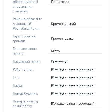
Полтавська
область/місто зі
спеціальним
статусом:
Район в області та
Кременчуцький
Автономній
Республіці Крим:
Територіальна
Кременчуцька
громада:
Тип населеного
Місто
пункту:
Кременчук
Населений пункт:
[Конфіденційна інформація]
Район у місті:
[Конфіденційна інформація]
Тип:
[Конфіденційна інформація]
Назва:
[Конфіденційна інформація]
Номер будинку:
Номер корпусу/
[Конфіденційна інформація]
секції/блоку: