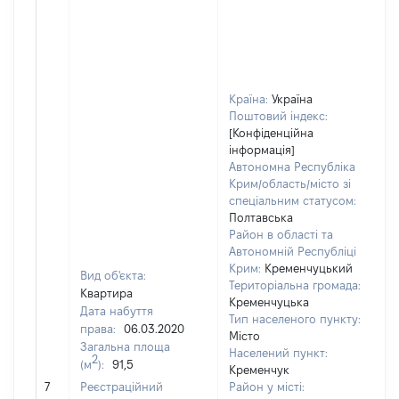
Країна:
Україна
Поштовий індекс:
[Конфіденційна
інформація]
Автономна Республіка
Крим/область/місто зі
спеціальним статусом:
Полтавська
Район в області та
Автономній Республіці
Крим:
Кременчуцький
Вид об'єкта:
Територіальна громада:
Квартира
Кременчуцька
Дата набуття
Тип населеного пункту:
права:
06.03.2020
Місто
Загальна площа
Населений пункт:
2
(м
):
91,5
Кременчук
[
7
Реєстраційний
Район у місті:
з