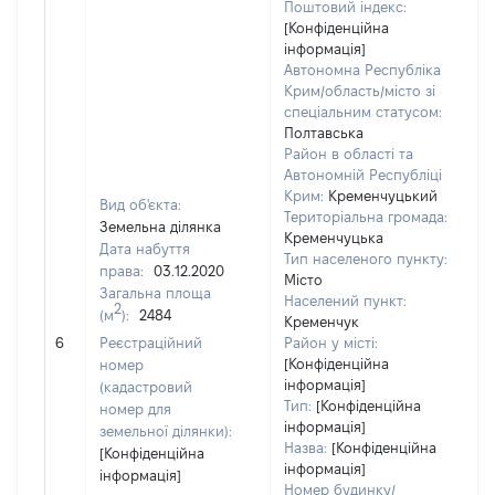
Поштовий індекс:
[Конфіденційна
інформація]
Автономна Республіка
Крим/область/місто зі
спеціальним статусом:
Полтавська
Район в області та
Автономній Республіці
Крим:
Кременчуцький
Вид об'єкта:
Територіальна громада:
Земельна ділянка
Кременчуцька
Дата набуття
Тип населеного пункту:
права:
03.12.2020
8
Місто
Загальна площа
Ти
Населений пункт:
2
(м
):
2484
об
Кременчук
ва
6
Реєстраційний
Район у місті:
о
[Конфіденційна
номер
інформація]
г
(кадастровий
Тип:
[Конфіденційна
о
номер для
інформація]
земельної ділянки):
Назва:
[Конфіденційна
[Конфіденційна
інформація]
інформація]
Номер будинку/