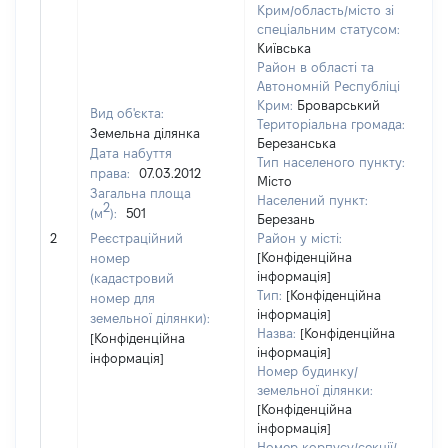
Крим/область/місто зі
спеціальним статусом:
Київська
Район в області та
Автономній Республіці
Крим:
Броварський
Вид об'єкта:
Територіальна громада:
Земельна ділянка
Березанська
Дата набуття
Тип населеного пункту:
права:
07.03.2012
Місто
Загальна площа
Населений пункт:
2
(м
):
501
Березань
[Н
2
Реєстраційний
Район у місті:
[Конфіденційна
номер
інформація]
(кадастровий
Тип:
[Конфіденційна
номер для
інформація]
земельної ділянки):
Назва:
[Конфіденційна
[Конфіденційна
інформація]
інформація]
Номер будинку/
земельної ділянки:
[Конфіденційна
інформація]
Номер корпусу/секції/