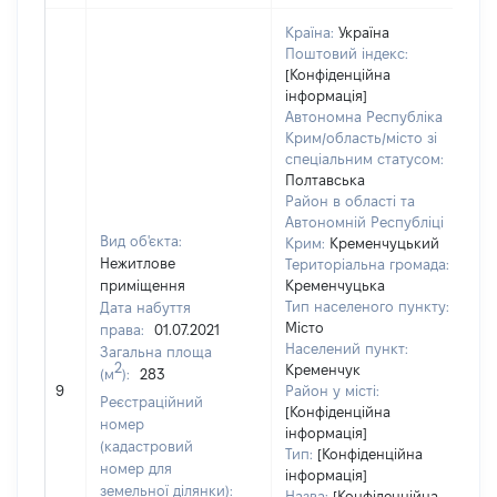
Країна:
Україна
Поштовий індекс:
[Конфіденційна
інформація]
Автономна Республіка
Крим/область/місто зі
спеціальним статусом:
Полтавська
Район в області та
Автономній Республіці
Вид об'єкта:
Крим:
Кременчуцький
Нежитлове
Територіальна громада:
приміщення
Кременчуцька
Тип населеного пункту:
Дата набуття
Місто
права:
01.07.2021
3
Населений пункт:
Загальна площа
Ти
2
Кременчук
(м
):
283
об
9
Район у місті:
Реєстраційний
ва
[Конфіденційна
номер
інформація]
н
(кадастровий
Тип:
[Конфіденційна
номер для
інформація]
земельної ділянки):
Назва:
[Конфіденційна