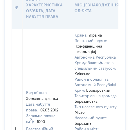
ХАРАКТЕРИСТИКА
МІСЦЕЗНАХОДЖЕННЯ
П
№
ОБʼЄКТА, ДАТА
ОБʼЄКТА
О
НАБУТТЯ ПРАВА
Г
О
Країна:
Україна
Поштовий індекс:
[Конфіденційна
інформація]
Автономна Республіка
Крим/область/місто зі
спеціальним статусом:
Київська
Район в області та
Автономній Республіці
Крим:
Броварський
Вид об'єкта:
Територіальна громада:
Земельна ділянка
Березанська
Дата набуття
Тип населеного пункту:
права:
07.03.2012
Місто
Загальна площа
Населений пункт:
2
(м
):
1000
Березань
[Н
1
Реєстраційний
Район у місті: