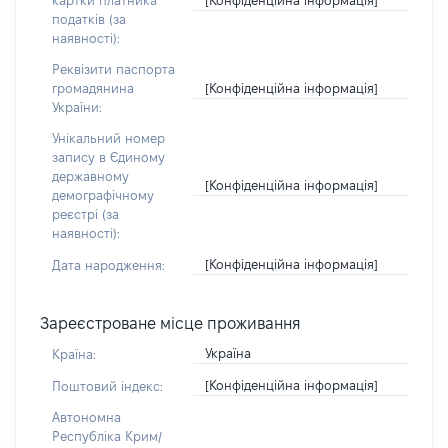
картки платника
податків (за
наявності):
Реквізити паспорта
[Конфіденційна інформація]
громадянина
України:
Унікальний номер
запису в Єдиному
державному
[Конфіденційна інформація]
демографічному
реєстрі (за
наявності):
[Конфіденційна інформація]
Дата народження:
Зареєстроване місце проживання
Україна
Країна:
[Конфіденційна інформація]
Поштовий індекс:
Автономна
Республіка Крим/