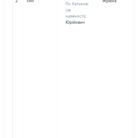
2
син
Україна
По батькові
(за
наявності):
Юрійович