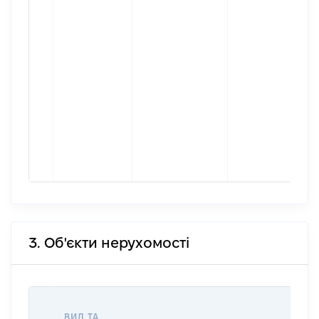
3. Об'єкти нерухомості
В
ВИД ТА
Д