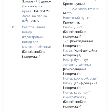
Житловий будинок
Кременчуцька
Дата набуття
Тип населеного пункту:
права:
04.01.2022
Місто
Загальна площа
Населений пункт:
2
(м
):
279.3
Кременчук
[
8
Реєстраційний
Район у місті:
з
[Конфіденційна
номер
інформація]
(кадастровий
Тип:
[Конфіденційна
номер для
інформація]
земельної ділянки):
Назва:
[Конфіденційна
[Конфіденційна
інформація]
інформація]
Номер будинку/
земельної ділянки:
[Конфіденційна
інформація]
Номер корпусу/секції/
блоку:
[Конфіденційна
інформація]
Номер квартири/
кімнати/гаражу:
[Конфіденційна
інформація]