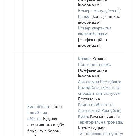
інформація]
Номер корпусу/секції/
блоку:
[Конфіденційна
інформація]
Номер квартири/
кімнати/гаражу:
[Конфіденційна
інформація]
Країна:
Україна
Поштовий індекс:
[Конфіденційна
інформація]
Автономна Республіка
Крим/область/місто зі
спеціальним статусом:
Полтавська
Район в області та
Вид об'єкта:
Інше
Автономній Республіці
Інший вид
Крим:
Кременчуцький
об'єкта:
Будівля
Територіальна громада:
спортивного клубу
Кременчуцька
боулінгу з баром
Тип населеного пункту: