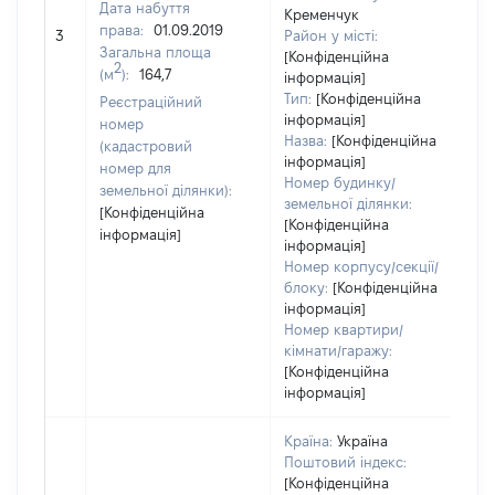
Дата набуття
Кременчук
права:
01.09.2019
[Н
3
Район у місті:
Загальна площа
[Конфіденційна
2
(м
):
164,7
інформація]
Тип:
[Конфіденційна
Реєстраційний
інформація]
номер
Назва:
[Конфіденційна
(кадастровий
інформація]
номер для
Номер будинку/
земельної ділянки):
земельної ділянки:
[Конфіденційна
[Конфіденційна
інформація]
інформація]
Номер корпусу/секції/
блоку:
[Конфіденційна
інформація]
Номер квартири/
кімнати/гаражу:
[Конфіденційна
інформація]
Країна:
Україна
Поштовий індекс:
[Конфіденційна